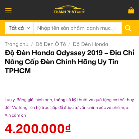
Bỏ
qua
nội
Tìm
dung
kiếm:
Trang chủ
/
Độ Đèn Ô Tô
/
Độ Đèn Honda
Độ Đèn Honda Odyssey 2019 – Địa Chỉ
Nâng Cấp Đèn Chính Hãng Uy Tín
TPHCM
Lưu ý: Bảng giá, hình ảnh, thông số kỹ thuật và quà tặng có thể thay
đổi. Vui lòng liên hệ trực tiếp để được tư vấn chính xác và phù hợp.
Xin cảm ơn
4.200.000
₫