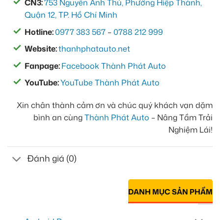
CN3:
753 Nguyễn Ảnh Thủ, Phường Hiệp Thành,
Quận 12, TP. Hồ Chí Minh
Hotline:
0977 383 567
–
0788 212 999
Website:
thanhphatauto.net
Fanpage:
Facebook Thành Phát Auto
YouTube:
YouTube Thành Phát Auto
Xin chân thành cảm ơn và chúc quý khách vạn dặm
bình an cùng
Thành Phát Auto
– Nâng Tầm Trải
Nghiệm Lái!
Đánh giá (0)
DANH MỤC SẢN PHẨM