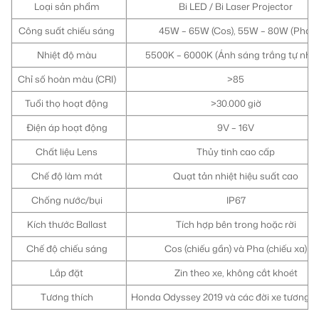
Loại sản phẩm
Bi LED / Bi Laser Projector
Công suất chiếu sáng
45W – 65W (Cos), 55W – 80W (Pha)
Nhiệt độ màu
5500K – 6000K (Ánh sáng trắng tự nhiê
Chỉ số hoàn màu (CRI)
>85
Tuổi thọ hoạt động
>30.000 giờ
Điện áp hoạt động
9V – 16V
Chất liệu Lens
Thủy tinh cao cấp
Chế độ làm mát
Quạt tản nhiệt hiệu suất cao
Chống nước/bụi
IP67
Kích thước Ballast
Tích hợp bên trong hoặc rời
Chế độ chiếu sáng
Cos (chiếu gần) và Pha (chiếu xa)
Lắp đặt
Zin theo xe, không cắt khoét
Tương thích
Honda Odyssey 2019 và các đời xe tương 