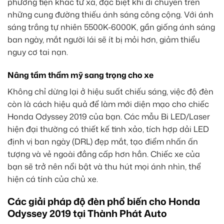
phương tiện khác từ xa, đặc biệt khi di chuyển trên
những cung đường thiếu ánh sáng công cộng. Với ánh
sáng trắng tự nhiên 5500K-6000K, gần giống ánh sáng
ban ngày, mắt người lái sẽ ít bị mỏi hơn, giảm thiểu
nguy cơ tai nạn.
Nâng tầm thẩm mỹ sang trọng cho xe
Không chỉ dừng lại ở hiệu suất chiếu sáng, việc độ đèn
còn là cách hiệu quả để làm mới diện mạo cho chiếc
Honda Odyssey 2019 của bạn. Các mẫu Bi LED/Laser
hiện đại thường có thiết kế tinh xảo, tích hợp dải LED
định vị ban ngày (DRL) đẹp mắt, tạo điểm nhấn ấn
tượng và vẻ ngoài đẳng cấp hơn hẳn. Chiếc xe của
bạn sẽ trở nên nổi bật và thu hút mọi ánh nhìn, thể
hiện cá tính của chủ xe.
Các giải pháp độ đèn phổ biến cho Honda
Odyssey 2019 tại Thành Phát Auto