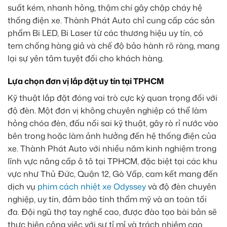
suất kém, nhanh hỏng, thậm chí gây chập cháy hệ
thống điện xe. Thành Phát Auto chỉ cung cấp các sản
phẩm Bi LED, Bi Laser từ các thương hiệu uy tín, có
tem chống hàng giả và chế độ bảo hành rõ ràng, mang
lại sự yên tâm tuyệt đối cho khách hàng.
Lựa chọn đơn vị lắp đặt uy tín tại TPHCM
Kỹ thuật lắp đặt đóng vai trò cực kỳ quan trọng đối với
độ đèn. Một đơn vị không chuyên nghiệp có thể làm
hỏng chóa đèn, đấu nối sai kỹ thuật, gây rò rỉ nước vào
bên trong hoặc làm ảnh hưởng đến hệ thống điện của
xe. Thành Phát Auto với nhiều năm kinh nghiệm trong
lĩnh vực nâng cấp ô tô tại TPHCM, đặc biệt tại các khu
vực như Thủ Đức, Quận 12, Gò Vấp, cam kết mang đến
dịch vụ
phim cách nhiệt xe Odyssey
và độ đèn chuyên
nghiệp, uy tín, đảm bảo tính thẩm mỹ và an toàn tối
đa. Đội ngũ thợ tay nghề cao, được đào tạo bài bản sẽ
thực hiện công việc với sự tỉ mỉ và trách nhiệm cao