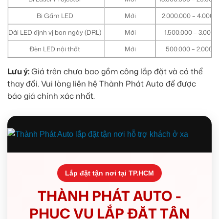
Bi Gầm LED
Mới
2.000.000 – 4.000.
Dải LED định vị ban ngày (DRL)
Mới
1.500.000 – 3.000.
Đèn LED nội thất
Mới
500.000 – 2.000.
Lưu ý:
Giá trên chưa bao gồm công lắp đặt và có thể
thay đổi. Vui lòng liên hệ Thành Phát Auto để được
báo giá chính xác nhất.
Lắp đặt tận nơi tại TP.HCM
THÀNH PHÁT AUTO -
PHỤC VỤ LẮP ĐẶT TẬN