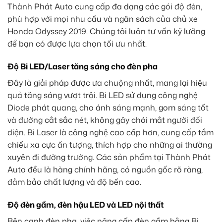
Thành Phát Auto cung cấp đa dạng các gói độ đèn,
phù hợp với mọi nhu cầu và ngân sách của chủ xe
Honda Odyssey 2019. Chúng tôi luôn tư vấn kỹ lưỡng
để bạn có được lựa chọn tối ưu nhất.
Độ Bi LED/Laser tăng sáng cho đèn pha
Đây là giải pháp được ưa chuộng nhất, mang lại hiệu
quả tăng sáng vượt trội. Bi LED sử dụng công nghệ
Diode phát quang, cho ánh sáng mạnh, gom sáng tốt
và đường cắt sắc nét, không gây chói mắt người đối
diện. Bi Laser là công nghệ cao cấp hơn, cung cấp tầm
chiếu xa cực ấn tượng, thích hợp cho những ai thường
xuyên đi đường trường. Các sản phẩm tại Thành Phát
Auto đều là hàng chính hãng, có nguồn gốc rõ ràng,
đảm bảo chất lượng và độ bền cao.
Độ đèn gầm, đèn hậu LED và LED nội thất
Bên cạnh đèn pha, việc nâng cấp đèn gầm bằng Bi