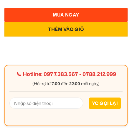
MUA NGAY
THÊM VÀO GIỎ
📞 Hotline:
0977.383.567
-
0788.212.999
(Hỗ trợ từ
7:00
đến
22:00
mỗi ngày)