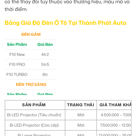
có thể thay đổi tùy thuộc vào thương hiệu, mẫu mã và
thời điểm.
Bảng Giá Độ Đèn Ô Tô Tại Thành Phát Auto
ĐÈN GẦM
Sản Phẩm
Giá Bán
F10 New
4tr2
F10 PRO
5tr5
F10 TURBO
6tr
ĐÈN TRỢ SÁNG
Sản Phẩm
Giá Bán
M30 Ultra
4tr5
SẢN PHẨM
TRẠNG THÁI
GIÁ THAM KHẢO
Aozoom EX3
5tr
Bi LED Projector (Tiêu chuẩn)
Mới
4.500.000 – 7.000.
Bi LED Projector (Cao cấp)
Mới
7.500.000 – 12.000.
Bi Laser Projector
Mới
13.000.000 – 25.000