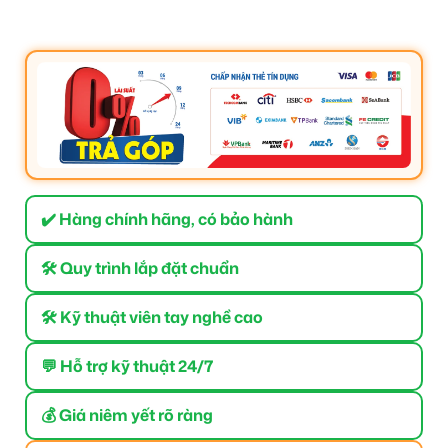
✔️ Hàng chính hãng, có bảo hành
🛠 Quy trình lắp đặt chuẩn
🛠 Kỹ thuật viên tay nghề cao
💬 Hỗ trợ kỹ thuật 24/7
💰 Giá niêm yết rõ ràng