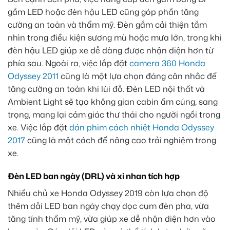
gầm LED hoặc đèn hậu LED cũng góp phần tăng
cường an toàn và thẩm mỹ. Đèn gầm cải thiện tầm
nhìn trong điều kiện sương mù hoặc mưa lớn, trong khi
đèn hậu LED giúp xe dễ dàng được nhận diện hơn từ
phía sau. Ngoài ra, việc lắp đặt
camera 360 Honda
Odyssey 2011
cũng là một lựa chọn đáng cân nhắc để
tăng cường an toàn khi lùi đỗ. Đèn LED nội thất và
Ambient Light sẽ tạo không gian cabin ấm cúng, sang
trọng, mang lại cảm giác thư thái cho người ngồi trong
xe. Việc lắp đặt
dán phim cách nhiệt Honda Odyssey
2017
cũng là một cách để nâng cao trải nghiệm trong
xe.
Đèn LED ban ngày (DRL) và xi nhan tích hợp
Nhiều chủ xe Honda Odyssey 2019 còn lựa chọn độ
thêm dải LED ban ngày chạy dọc cụm đèn pha, vừa
tăng tính thẩm mỹ, vừa giúp xe dễ nhận diện hơn vào