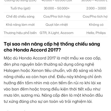
Tuổi thọ (giờ)
30.000 – 50.000+
2.000 – 3.000
Chế độ chiếu sáng
Cos/Pha tích hợp
Cos/Pha tích hợp
Khả năng làm mát
Quạt tản nhiệt
Không có
Thương hiệu phổ biến
GTR, X-Light, Aozoom
Hella, Philips
Tại sao nên nâng cấp hệ thống chiếu sáng
cho Honda Accord 2017?
Mặc dù Honda Accord 2017 là một mẫu xe cao cấp,
đèn pha nguyên bản thường sử dụng công nghệ
Halogen hoặc Xenon tiêu chuẩn, với độ sáng và khả
năng chiếu xa còn hạn chế. Điều này không chỉ ảnh
hưởng đến tầm nhìn mà còn tiềm ẩn rủi ro khi lái xe
vào ban đêm hoặc trong điều kiện thời tiết xấu như
mưa lớn, sương mù. Nâng cấp đèn là một khoản đầu
tư xứng đáng cho sự an toàn và trải nghiệm lái.