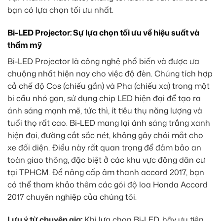
bạn có lựa chọn tối ưu nhất.
Bi-LED Projector: Sự lựa chọn tối ưu về hiệu suất và
thẩm mỹ
Bi-LED Projector là công nghệ phổ biến và được ưa
chuộng nhất hiện nay cho việc độ đèn. Chúng tích hợp
cả chế độ Cos (chiếu gần) và Pha (chiếu xa) trong một
bi cầu nhỏ gọn, sử dụng chip LED hiện đại để tạo ra
ánh sáng mạnh mẽ, tức thì, ít tiêu thụ năng lượng và
tuổi thọ rất cao. Bi-LED mang lại ánh sáng trắng xanh
hiện đại, đường cắt sắc nét, không gây chói mắt cho
xe đối diện. Điều này rất quan trọng để đảm bảo an
toàn giao thông, đặc biệt ở các khu vực đông dân cư
tại TPHCM. Để nâng cấp âm thanh accord 2017, bạn
có thể tham khảo thêm các gói độ loa Honda Accord
2017 chuyên nghiệp của chúng tôi.
Lưu ý từ chuyên gia:
Khi lựa chọn Bi-LED, hãy ưu tiên