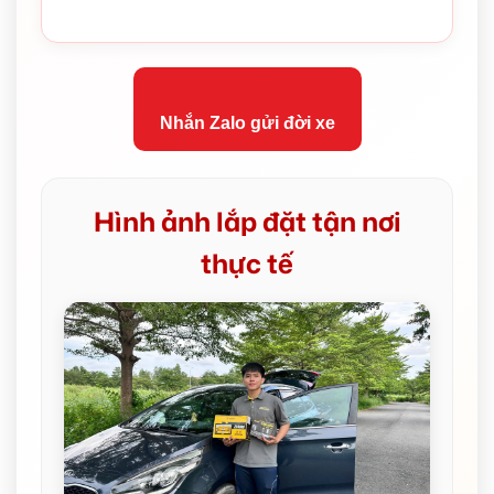
Nhắn Zalo gửi đời xe
Hình ảnh lắp đặt tận nơi
thực tế