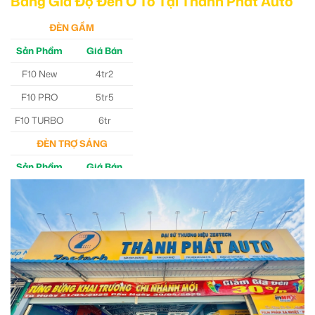
Bảng Giá Độ Đèn Ô Tô Tại Thành Phát Auto
ĐÈN GẦM
Sản Phẩm
Giá Bán
F10 New
4tr2
F10 PRO
5tr5
F10 TURBO
6tr
ĐÈN TRỢ SÁNG
Sản Phẩm
Giá Bán
M30 Ultra
4tr5
Aozoom EX3
5tr