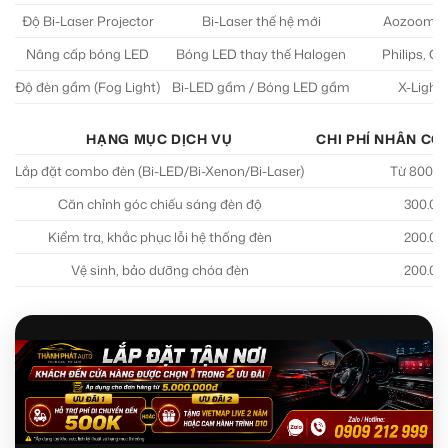
Độ Bi-Laser Projector
Bi-Laser thế hệ mới
Aozoom, X
Nâng cấp bóng LED
Bóng LED thay thế Halogen
Philips, O
Độ đèn gầm (Fog Light)
Bi-LED gầm / Bóng LED gầm
X-Light
HẠNG MỤC DỊCH VỤ
CHI PHÍ NHÂN CÔ
Lắp đặt combo đèn (Bi-LED/Bi-Xenon/Bi-Laser)
Từ 800.00
Căn chỉnh góc chiếu sáng đèn độ
300.00
Kiểm tra, khắc phục lỗi hệ thống đèn
200.00
Vệ sinh, bảo dưỡng chóa đèn
200.00