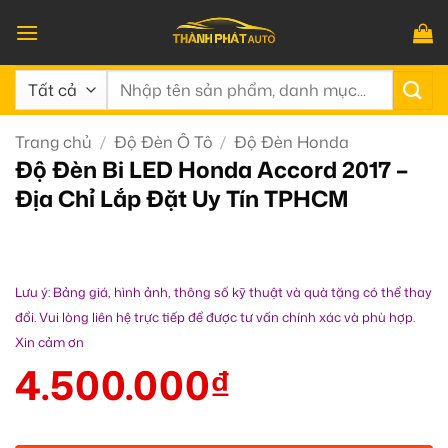
Bỏ
qua
nội
Tìm
dung
kiếm:
Trang chủ
/
Độ Đèn Ô Tô
/
Độ Đèn Honda
Độ Đèn Bi LED Honda Accord 2017 –
Địa Chỉ Lắp Đặt Uy Tín TPHCM
Lưu ý: Bảng giá, hình ảnh, thông số kỹ thuật và quà tặng có thể thay
đổi. Vui lòng liên hệ trực tiếp để được tư vấn chính xác và phù hợp.
Xin cảm ơn
4.500.000
₫