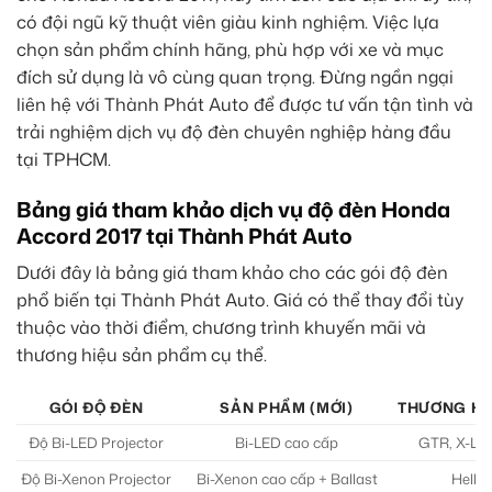
có đội ngũ kỹ thuật viên giàu kinh nghiệm. Việc lựa
chọn sản phẩm chính hãng, phù hợp với xe và mục
đích sử dụng là vô cùng quan trọng. Đừng ngần ngại
liên hệ với Thành Phát Auto để được tư vấn tận tình và
trải nghiệm dịch vụ độ đèn chuyên nghiệp hàng đầu
tại TPHCM.
Bảng giá tham khảo dịch vụ độ đèn Honda
Accord 2017 tại Thành Phát Auto
Dưới đây là bảng giá tham khảo cho các gói độ đèn
phổ biến tại Thành Phát Auto. Giá có thể thay đổi tùy
thuộc vào thời điểm, chương trình khuyến mãi và
thương hiệu sản phẩm cụ thể.
GÓI ĐỘ ĐÈN
SẢN PHẨM (MỚI)
THƯƠNG HIỆ
Độ Bi-LED Projector
Bi-LED cao cấp
GTR, X-Li
Độ Bi-Xenon Projector
Bi-Xenon cao cấp + Ballast
Hella,