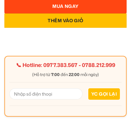
MUA NGAY
THÊM VÀO GIỎ
📞 Hotline:
0977.383.567
-
0788.212.999
(Hỗ trợ từ
7:00
đến
22:00
mỗi ngày)