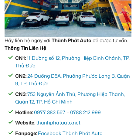
Hãy liên hệ ngay với
Thành Phát Auto
để được tư vấn.
Thông Tin Liên Hệ
CN1:
11 Đường số 12, Phường Hiệp Bình Chánh, TP.
Thủ Đức
CN2:
24 Đường D5A, Phường Phước Long B, Quận
9, TP. Thủ Đức
CN3:
753 Nguyễn Ảnh Thủ, Phường Hiệp Thành,
Quận 12, TP. Hồ Chí Minh
Hotline:
0977 383 567
–
0788 212 999
Website:
thanhphatauto.net
Fanpage:
Facebook Thành Phát Auto