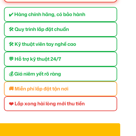
✔️ Hàng chính hãng, có bảo hành
🛠 Quy trình lắp đặt chuẩn
🛠 Kỹ thuật viên tay nghề cao
💬 Hỗ trợ kỹ thuật 24/7
💰 Giá niêm yết rõ ràng
🚚 Miễn phí lắp đặt tận nơi
❤️ Lắp xong hài lòng mới thu tiền