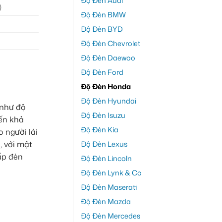
Độ Đèn Audi
)
Độ Đèn BMW
Độ Đèn BYD
Độ Đèn Chevrolet
Độ Đèn Daewoo
Độ Đèn Ford
Độ Đèn Honda
Độ Đèn Hyundai
 như độ
Độ Đèn Isuzu
iến khả
Độ Đèn Kia
 người lái
, với mật
Độ Đèn Lexus
ấp đèn
Độ Đèn Lincoln
Độ Đèn Lynk & Co
Độ Đèn Maserati
Độ Đèn Mazda
Độ Đèn Mercedes