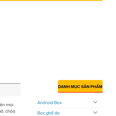
DANH MỤC SẢN PHẨM
Android Box
rên mọi
mờ, chóa
Bọc ghế da