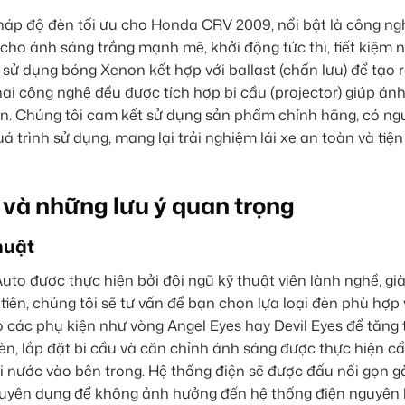
pháp độ đèn tối ưu cho Honda CRV 2009, nổi bật là công ng
 cho ánh sáng trắng mạnh mẽ, khởi động tức thì, tiết kiệm 
n sử dụng bóng Xenon kết hợp với ballast (chấn lưu) để tạo
i công nghệ đều được tích hợp bi cầu (projector) giúp ánh
diện. Chúng tôi cam kết sử dụng sản phẩm chính hãng, có ng
 trình sử dụng, mang lại trải nghiệm lái xe an toàn và tiện
 và những lưu ý quan trọng
huật
o được thực hiện bởi đội ngũ kỹ thuật viên lành nghề, gi
iên, chúng tôi sẽ tư vấn để bạn chọn lựa loại đèn phù hợp 
 các phụ kiện như vòng Angel Eyes hay Devil Eyes để tăng
èn, lắp đặt bi cầu và căn chỉnh ánh sáng được thực hiện cẩ
ơi nước vào bên trong. Hệ thống điện sẽ được đấu nối gọn g
chuyên dụng để không ảnh hưởng đến hệ thống điện nguyên