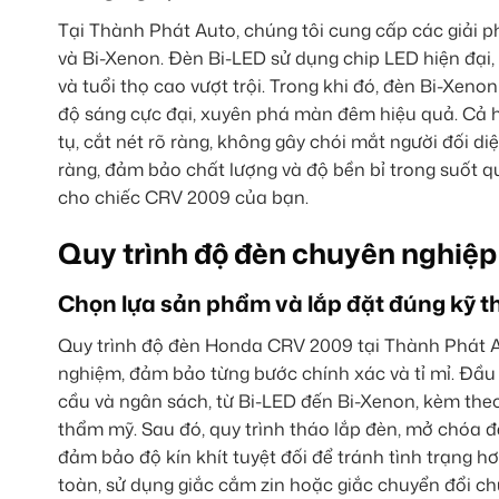
Tại Thành Phát Auto, chúng tôi cung cấp các giải 
và Bi-Xenon. Đèn Bi-LED sử dụng chip LED hiện đại,
và tuổi thọ cao vượt trội. Trong khi đó, đèn Bi-Xeno
độ sáng cực đại, xuyên phá màn đêm hiệu quả. Cả ha
tụ, cắt nét rõ ràng, không gây chói mắt người đối 
ràng, đảm bảo chất lượng và độ bền bỉ trong suốt quá
cho chiếc CRV 2009 của bạn.
Quy trình độ đèn chuyên nghiệp
Chọn lựa sản phẩm và lắp đặt đúng kỹ t
Quy trình độ đèn Honda CRV 2009 tại Thành Phát Aut
nghiệm, đảm bảo từng bước chính xác và tỉ mỉ. Đầu t
cầu và ngân sách, từ Bi-LED đến Bi-Xenon, kèm theo
thẩm mỹ. Sau đó, quy trình tháo lắp đèn, mở chóa đ
đảm bảo độ kín khít tuyệt đối để tránh tình trạng h
toàn, sử dụng giắc cắm zin hoặc giắc chuyển đổi 