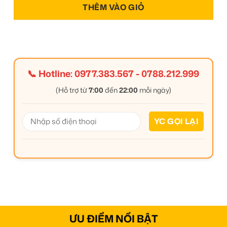
THÊM VÀO GIỎ
📞 Hotline:
0977.383.567
-
0788.212.999
(Hỗ trợ từ
7:00
đến
22:00
mỗi ngày)
ƯU ĐIỂM NỔI BẬT