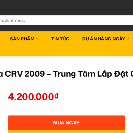
SẢN PHẨM
TIN TỨC
DỰ ÁN HẰNG NGÀY
a CRV 2009 – Trung Tâm Lắp Đặ
4.200.000
₫
MUA NGAY