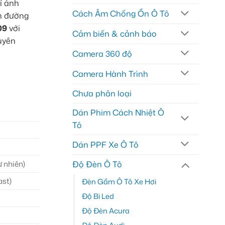
ỉ ảnh
Cách Âm Chống Ồn Ô Tô
ến đường
09
với
Cảm biến & cảnh báo
huyên
Camera 360 độ
Camera Hành Trình
Chưa phân loại
Dán Phim Cách Nhiệt Ô
Tô
Dán PPF Xe Ô Tô
Độ Đèn Ô Tô
 nhiên)
ast)
Đèn Gầm Ô Tô Xe Hơi
Độ Bi Led
Độ Đèn Acura