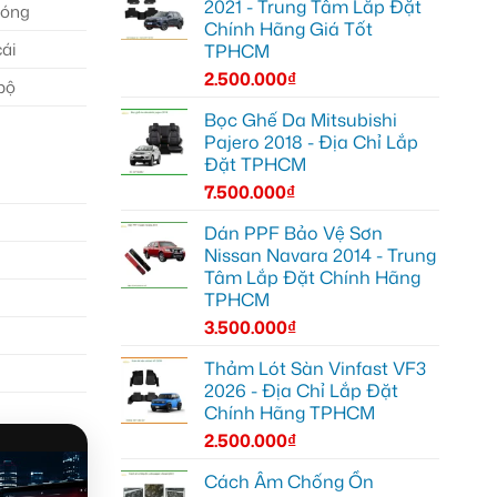
2021 - Trung Tâm Lắp Đặt
bóng
Chính Hãng Giá Tốt
cái
TPHCM
2.500.000
₫
bộ
Bọc Ghế Da Mitsubishi
Pajero 2018 - Địa Chỉ Lắp
Đặt TPHCM
7.500.000
₫
Dán PPF Bảo Vệ Sơn
Nissan Navara 2014 - Trung
Tâm Lắp Đặt Chính Hãng
TPHCM
3.500.000
₫
Thảm Lót Sàn Vinfast VF3
2026 - Địa Chỉ Lắp Đặt
Chính Hãng TPHCM
2.500.000
₫
Cách Âm Chống Ồn