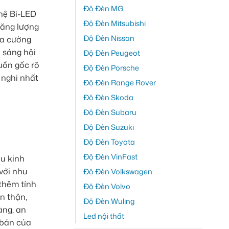
Độ Đèn MG
hệ Bi-LED
Độ Đèn Mitsubishi
năng lượng
Độ Đèn Nissan
 ra cường
 sáng hội
Độ Đèn Peugeot
uồn gốc rõ
Độ Đèn Porsche
 nghi nhất
Độ Đèn Range Rover
Độ Đèn Skoda
Độ Đèn Subaru
Độ Đèn Suzuki
Độ Đèn Toyota
Độ Đèn VinFast
àu kinh
với nhu
Độ Đèn Volkswagen
 thêm tính
Độ Đèn Volvo
n thận,
Độ Đèn Wuling
àng, an
Led nội thất
 bản của