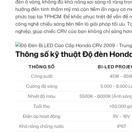
đèn ố vàng, không đủ khả năng soi sáng rõ ràng tron
hưởng đến tính thẩm mỹ mà còn tiềm ẩn nguy cơ mất
phức tạp tại TPHCM. Để khắc phục triệt để vấn đề n
công nghệ chiếu sáng tiên tiến là giải pháp tối ưu.
nghiệp, giúp chiếc CRV của bạn không chỉ sáng hơn
Thông số kỹ thuật Độ đèn Hon
THÔNG SỐ
BI-LED PROJ
Công suất
45W – 65
Cường độ sáng
5.000 – 8.000 
Nhiệt độ màu
5500K – 6000K (Ánh sáng 
Tuổi thọ
>50.000 gi
Điện áp hoạt động
9V – 16V
Khả năng chống nước
IP67