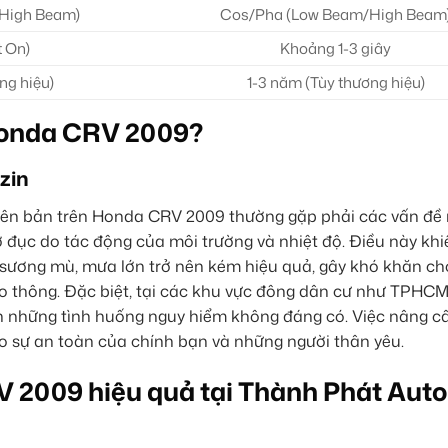
High Beam)
Cos/Pha (Low Beam/High Beam
t On)
Khoảng 1-3 giây
ng hiệu)
1-3 năm (Tùy thương hiệu)
Honda CRV 2009?
zin
yên bản trên Honda CRV 2009 thường gặp phải các vấn đề
 đục do tác động của môi trường và nhiệt độ. Điều này kh
sương mù, mưa lớn trở nên kém hiệu quả, gây khó khăn cho
ao thông. Đặc biệt, tại các khu vực đông dân cư như TPHCM
ến những tình huống nguy hiểm không đáng có. Việc nâng c
ào sự an toàn của chính bạn và những người thân yêu.
 2009 hiệu quả tại Thành Phát Auto