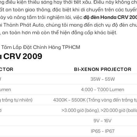
g điều kiện thiếu sáng hay thời tiết xấu. Điều này không ch
 an toàn giao thông, đặc biệt khi di chuyển trên các tuy
ày và nâng tầm trải nghiệm lái, việc
độ đèn Honda CRV 20
 Tại Thành Phát Auto, chúng tôi mang đến dịch vụ độ đèn c
, an toàn hơn mà còn thể hiện đẳng cấp khác biệt.
da CRV 2009
ECTOR
BI-XENON PROJECTOR
W
35W – 55W
Lumen
4.000 – 7.000 Lumen
trắng tự nhiên)
4300K – 5500K (Trắng vàng đến trắng tự
ờ
>3.000 giờ (bóng), >20.000 giờ (ball
9V – 16V
IP65 – IP67