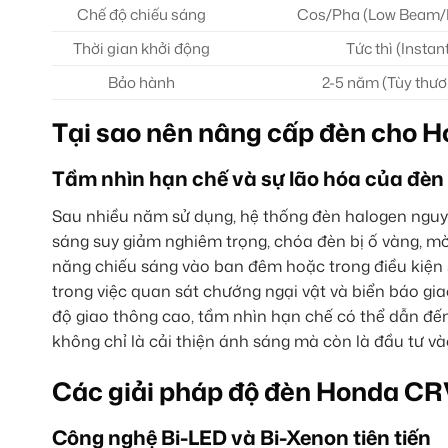
Chế độ chiếu sáng
Cos/Pha (Low Beam/
Thời gian khởi động
Tức thì (Instan
Bảo hành
2-5 năm (Tùy thươ
Tại sao nên nâng cấp đèn cho 
Tầm nhìn hạn chế và sự lão hóa của đèn 
Sau nhiều năm sử dụng, hệ thống đèn halogen ngu
sáng suy giảm nghiêm trọng, chóa đèn bị ố vàng, mờ
năng chiếu sáng vào ban đêm hoặc trong điều kiện 
trong việc quan sát chướng ngại vật và biển báo gi
độ giao thông cao, tầm nhìn hạn chế có thể dẫn đ
không chỉ là cải thiện ánh sáng mà còn là đầu tư v
Các giải pháp độ đèn Honda CRV
Công nghệ Bi-LED và Bi-Xenon tiên tiến