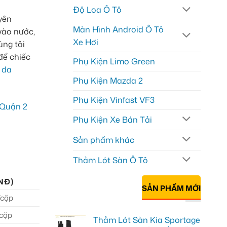
Độ Loa Ô Tô
yên
Màn Hình Android Ô Tô
vào nước,
Xe Hơi
úng tôi
để chiếc
Phụ Kiện Limo Green
 da
Phụ Kiện Mazda 2
Phụ Kiện Vinfast VF3
Phụ Kiện Xe Bán Tải
Sản phẩm khác
Thảm Lót Sàn Ô Tô
NĐ)
SẢN PHẨM MỚI
/cặp
/cặp
Thảm Lót Sàn Kia Sportage