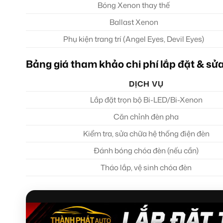
Bóng Xenon thay thế
Ballast Xenon
Phụ kiện trang trí (Angel Eyes, Devil Eyes)
Bảng giá tham khảo chi phí lắp đặt & sử
DỊCH VỤ
Lắp đặt trọn bộ Bi-LED/Bi-Xenon
Căn chỉnh đèn pha
Kiểm tra, sửa chữa hệ thống điện đèn
Đánh bóng chóa đèn (nếu cần)
Tháo lắp, vệ sinh chóa đèn