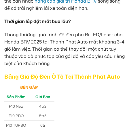
thể cân nhắc
nâng cấp giải trí Honda BRV
song song
để có trải nghiệm lái xe toàn diện hơn.
Thời gian lắp đặt mất bao lâu?
Thông thường, quá trình độ đèn pha Bi LED/Laser cho
Honda BRV 2025 tại Thành Phát Auto mất khoảng 3-4
giờ làm việc. Thời gian có thể thay đổi một chút tùy
thuộc vào độ phức tạp của gói độ và các yêu cầu riêng
biệt của khách hàng.
Bảng Giá Độ Đèn Ô Tô Tại Thành Phát Auto
ĐÈN GẦM
Sản Phẩm
Giá Bán
F10 New
4tr2
F10 PRO
5tr5
F10 TURBO
6tr