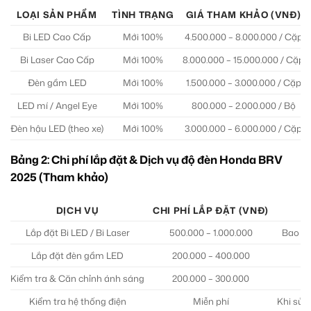
LOẠI SẢN PHẨM
TÌNH TRẠNG
GIÁ THAM KHẢO (VNĐ)
Bi LED Cao Cấp
Mới 100%
4.500.000 – 8.000.000 / Cặp
Bi Laser Cao Cấp
Mới 100%
8.000.000 – 15.000.000 / Cặp
Đèn gầm LED
Mới 100%
1.500.000 – 3.000.000 / Cặp
LED mí / Angel Eye
Mới 100%
800.000 – 2.000.000 / Bộ
Đèn hậu LED (theo xe)
Mới 100%
3.000.000 – 6.000.000 / Cặp
Bảng 2: Chi phí lắp đặt & Dịch vụ độ đèn Honda BRV
2025 (Tham khảo)
DỊCH VỤ
CHI PHÍ LẮP ĐẶT (VNĐ)
Lắp đặt Bi LED / Bi Laser
500.000 – 1.000.000
Bao gồ
Lắp đặt đèn gầm LED
200.000 – 400.000
Kiểm tra & Căn chỉnh ánh sáng
200.000 – 300.000
Dị
Kiểm tra hệ thống điện
Miễn phí
Khi sử 