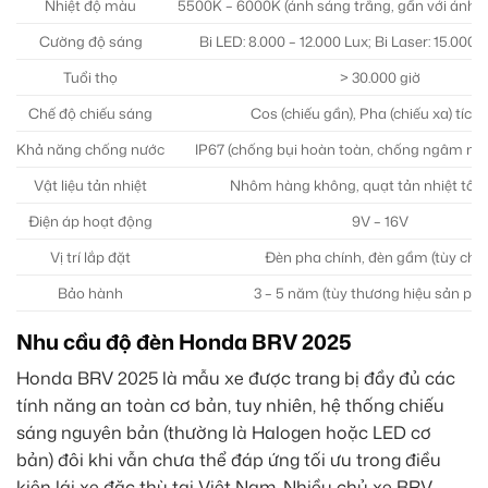
Nhiệt độ màu
5500K – 6000K (ánh sáng trắng, gần với ánh 
Cường độ sáng
Bi LED: 8.000 – 12.000 Lux; Bi Laser: 15.000 
Tuổi thọ
> 30.000 giờ
Chế độ chiếu sáng
Cos (chiếu gần), Pha (chiếu xa) tích
Khả năng chống nước
IP67 (chống bụi hoàn toàn, chống ngâm nướ
Vật liệu tản nhiệt
Nhôm hàng không, quạt tản nhiệt tốc 
Điện áp hoạt động
9V – 16V
Vị trí lắp đặt
Đèn pha chính, đèn gầm (tùy chọ
Bảo hành
3 – 5 năm (tùy thương hiệu sản ph
Nhu cầu độ đèn Honda BRV 2025
Honda BRV 2025 là mẫu xe được trang bị đầy đủ các
tính năng an toàn cơ bản, tuy nhiên, hệ thống chiếu
sáng nguyên bản (thường là Halogen hoặc LED cơ
bản) đôi khi vẫn chưa thể đáp ứng tối ưu trong điều
kiện lái xe đặc thù tại Việt Nam. Nhiều chủ xe BRV