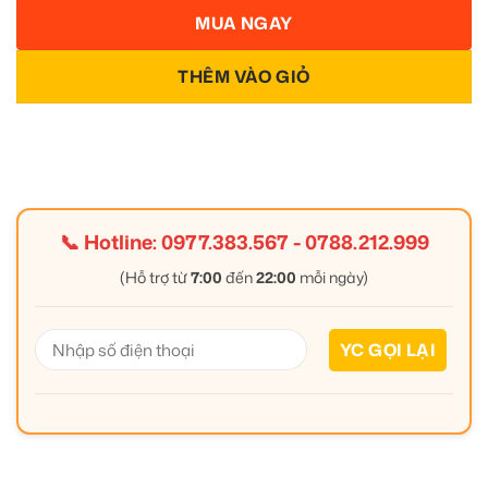
MUA NGAY
THÊM VÀO GIỎ
📞 Hotline:
0977.383.567
-
0788.212.999
(Hỗ trợ từ
7:00
đến
22:00
mỗi ngày)