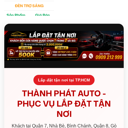
ĐÈN TRỢ SÁNG
Sản Phẩm
Giá Bán
M30 Ultra
4tr5
Aozoom EX3
5tr
Lắp đặt tận nơi tại TP.HCM
THÀNH PHÁT AUTO -
PHỤC VỤ LẮP ĐẶT TẬN
NƠI
Khách tại Quận 7, Nhà Bè, Bình Chánh, Quận 8, Gò