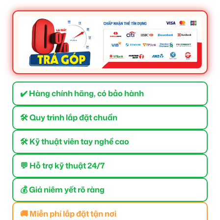
✔️ Hàng chính hãng, có bảo hành
🛠 Quy trình lắp đặt chuẩn
🛠 Kỹ thuật viên tay nghề cao
💬 Hỗ trợ kỹ thuật 24/7
💰 Giá niêm yết rõ ràng
🚚 Miễn phí lắp đặt tận nơi