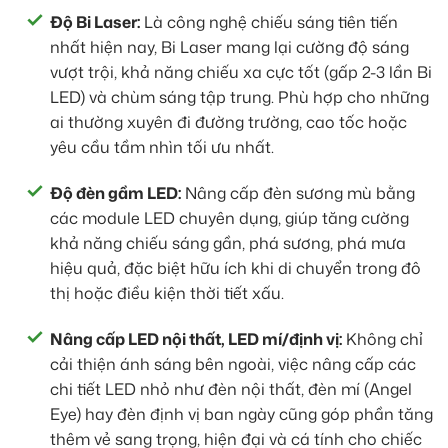
Độ Bi Laser:
Là công nghệ chiếu sáng tiên tiến
nhất hiện nay, Bi Laser mang lại cường độ sáng
vượt trội, khả năng chiếu xa cực tốt (gấp 2-3 lần Bi
LED) và chùm sáng tập trung. Phù hợp cho những
ai thường xuyên đi đường trường, cao tốc hoặc
yêu cầu tầm nhìn tối ưu nhất.
Độ đèn gầm LED:
Nâng cấp đèn sương mù bằng
các module LED chuyên dụng, giúp tăng cường
khả năng chiếu sáng gần, phá sương, phá mưa
hiệu quả, đặc biệt hữu ích khi di chuyển trong đô
thị hoặc điều kiện thời tiết xấu.
Nâng cấp LED nội thất, LED mí/định vị:
Không chỉ
cải thiện ánh sáng bên ngoài, việc nâng cấp các
chi tiết LED nhỏ như đèn nội thất, đèn mí (Angel
Eye) hay đèn định vị ban ngày cũng góp phần tăng
thêm vẻ sang trọng, hiện đại và cá tính cho chiếc