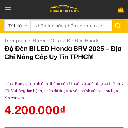
Bỏ
qua
nội
Tìm
dung
kiếm:
Trang chủ
/
Độ Đèn Ô Tô
/
Độ Đèn Honda
Độ Đèn Bi LED Honda BRV 2025 – Địa
Chỉ Nâng Cấp Uy Tín TPHCM
Lưu ý: Bảng giá, hình ảnh, thông số kỹ thuật và quà tặng có thể thay
đổi. Vui lòng liên hệ trực tiếp để được tư vấn chính xác và phù hợp.
Xin cảm ơn
4.200.000
₫