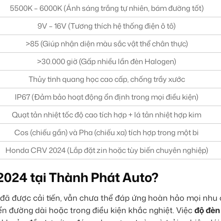
5500K – 6000K (Ánh sáng trắng tự nhiên, bám đường tốt)
9V – 16V (Tương thích hệ thống điện ô tô)
>85 (Giúp nhận diện màu sắc vật thể chân thực)
>30.000 giờ (Gấp nhiều lần đèn Halogen)
Thủy tinh quang học cao cấp, chống trầy xước
IP67 (Đảm bảo hoạt động ổn định trong mọi điều kiện)
Quạt tản nhiệt tốc độ cao tích hợp + lá tản nhiệt hợp kim
Cos (chiếu gần) và Pha (chiếu xa) tích hợp trong một bi
Honda CRV 2024 (Lắp đặt zin hoặc tùy biến chuyên nghiệp)
2024 tại Thành Phát Auto?
ã được cải tiến, vẫn chưa thể đáp ứng hoàn hảo mọi nhu
yển đường dài hoặc trong điều kiện khắc nghiệt. Việc
độ đèn