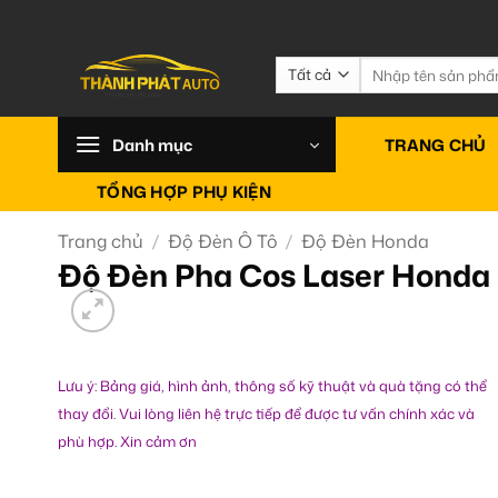
Bỏ
qua
nội
Tìm
kiếm:
dung
Danh mục
TRANG CHỦ
TỔNG HỢP PHỤ KIỆN
Trang chủ
/
Độ Đèn Ô Tô
/
Độ Đèn Honda
Độ Đèn Pha Cos Laser Honda
Lưu ý: Bảng giá, hình ảnh, thông số kỹ thuật và quà tặng có thể
thay đổi. Vui lòng liên hệ trực tiếp để được tư vấn chính xác và
phù hợp. Xin cảm ơn