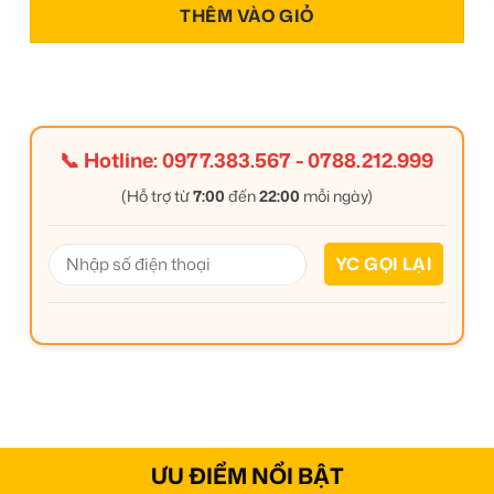
THÊM VÀO GIỎ
📞 Hotline:
0977.383.567
-
0788.212.999
(Hỗ trợ từ
7:00
đến
22:00
mỗi ngày)
ƯU ĐIỂM NỔI BẬT