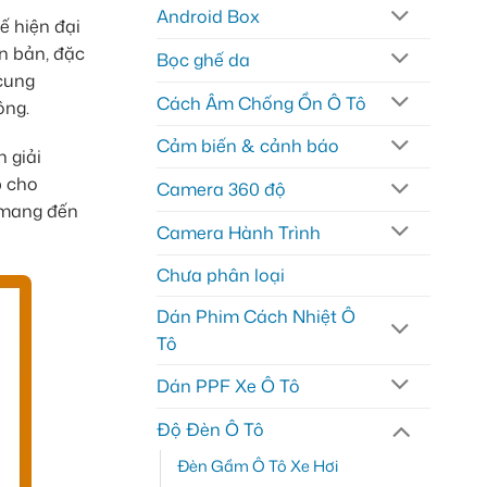
Android Box
ế hiện đại
n bản, đặc
Bọc ghế da
 cung
Cách Âm Chống Ồn Ô Tô
ông.
Cảm biến & cảnh báo
 giải
p cho
Camera 360 độ
t mang đến
Camera Hành Trình
Chưa phân loại
Dán Phim Cách Nhiệt Ô
Tô
Dán PPF Xe Ô Tô
Độ Đèn Ô Tô
Đèn Gầm Ô Tô Xe Hơi