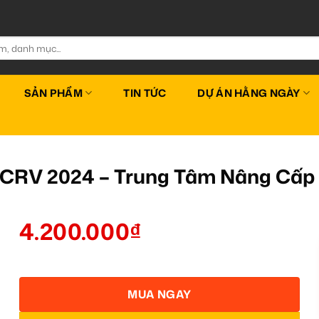
SẢN PHẨM
TIN TỨC
DỰ ÁN HẰNG NGÀY
 CRV 2024 – Trung Tâm Nâng Cấ
4.200.000
₫
MUA NGAY