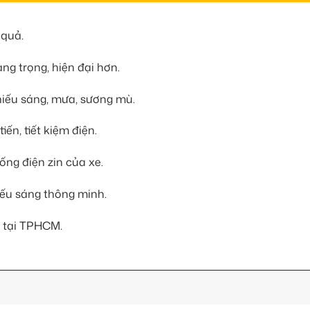
 quả.
g trọng, hiện đại hơn.
thiếu sáng, mưa, sương mù.
iến, tiết kiệm điện.
ng điện zin của xe.
iếu sáng thông minh.
 tại TPHCM.