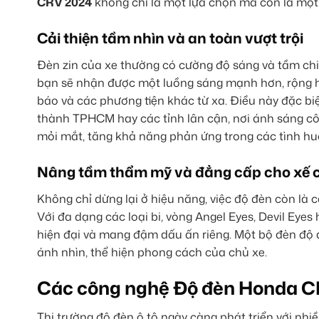
CRV 2024
không chỉ là một lựa chọn mà còn là một 
Cải thiện tầm nhìn và an toàn vượt trội
Đèn zin của xe thường có cường độ sáng và tầm chi
bạn sẽ nhận được một luồng sáng mạnh hơn, rộng hơ
báo và các phương tiện khác từ xa. Điều này đặc bi
thành TPHCM hay các tỉnh lân cận, nơi ánh sáng c
mỏi mắt, tăng khả năng phản ứng trong các tình hu
Nâng tầm thẩm mỹ và đẳng cấp cho xế 
Không chỉ dừng lại ở hiệu năng, việc độ đèn còn l
Với đa dạng các loại bi, vòng Angel Eyes, Devil Eyes 
hiện đại và mang đậm dấu ấn riêng. Một bộ đèn độ đ
ánh nhìn, thể hiện phong cách của chủ xe.
Các công nghệ Độ đèn Honda CR
Thị trường độ đèn ô tô ngày càng phát triển với nhi