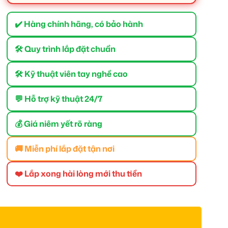
✔️ Hàng chính hãng, có bảo hành
🛠 Quy trình lắp đặt chuẩn
🛠 Kỹ thuật viên tay nghề cao
💬 Hỗ trợ kỹ thuật 24/7
💰 Giá niêm yết rõ ràng
🚚 Miễn phí lắp đặt tận nơi
❤️ Lắp xong hài lòng mới thu tiền