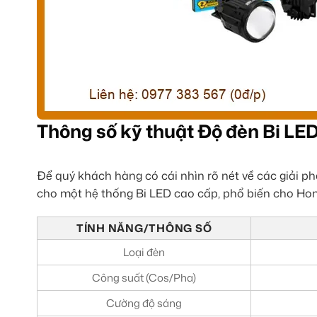
Thông số kỹ thuật Độ đèn Bi L
Để quý khách hàng có cái nhìn rõ nét về các giải p
cho một hệ thống Bi LED cao cấp, phổ biến cho Ho
TÍNH NĂNG/THÔNG SỐ
Loại đèn
Công suất (Cos/Pha)
Cường độ sáng