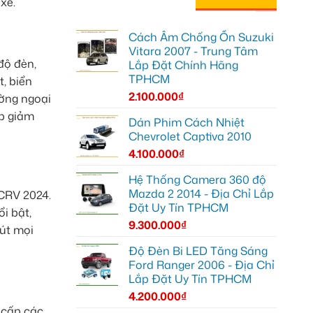
xe.
Cách Âm Chống Ồn Suzuki
Vitara 2007 - Trung Tâm
độ đèn,
Lắp Đặt Chính Hãng
TPHCM
, biển
2.100.000
₫
ường ngoại
p giảm
Dán Phim Cách Nhiệt
Chevrolet Captiva 2010
4.100.000
₫
Hệ Thống Camera 360 độ
Mazda 2 2014 - Địa Chỉ Lắp
 CRV 2024.
Đặt Uy Tín TPHCM
ổi bật,
9.300.000
₫
hút mọi
Độ Đèn Bi LED Tăng Sáng
Ford Ranger 2006 - Địa Chỉ
Lắp Đặt Uy Tín TPHCM
4.200.000
₫
g cấp các