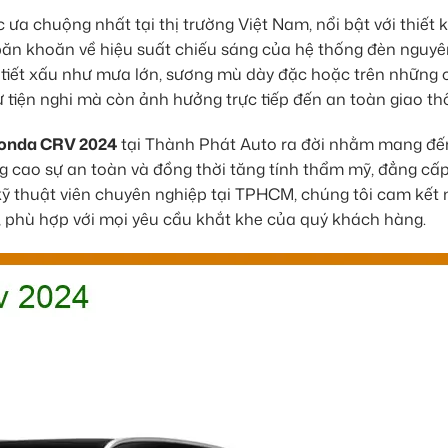
chuộng nhất tại thị trường Việt Nam, nổi bật với thiết k
 băn khoăn về hiệu suất chiếu sáng của hệ thống đèn nguyê
ời tiết xấu như mưa lớn, sương mù dày đặc hoặc trên những
ự tiện nghi mà còn ảnh hưởng trực tiếp đến an toàn giao th
Honda CRV 2024
tại Thành Phát Auto ra đời nhằm mang đến
âng cao sự an toàn và đồng thời tăng tính thẩm mỹ, đẳng cấ
 kỹ thuật viên chuyên nghiệp tại TPHCM, chúng tôi cam kế
 phù hợp với mọi yêu cầu khắt khe của quý khách hàng.