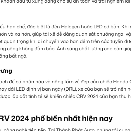
khoản đầu tư xứng đáng cho sự an toàn và trải nghiệm lái 
ếu hạn chế, đặc biệt là đèn Halogen hoặc LED cơ bản. Khi 
n và xa hơn, giúp tài xế dễ dàng quan sát chướng ngại vật
ệt quan trọng khi di chuyển vào ban đêm trên các tuyến đ
ông cộng không đảm bảo. Ánh sáng chất lượng cao còn giú
ống bất ngờ.
cưng
à cách để cá nhân hóa và nâng tầm vẻ đẹp của chiếc Honda
hay dải LED định vị ban ngày (DRL), xe của bạn sẽ trở nên n
ược lắp đặt tinh tế sẽ khiến chiếc CRV 2024 của bạn thu 
V 2024 phổ biến nhất hiện nay
ều công nghệ tiên tiến. Tại Thành Phát Auto, chúng tôi cun