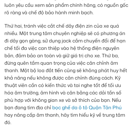
luôn yêu cầu xem sản phẩm chính hãng, có nguồn gốc
rõ ràng và chế độ bảo hành minh bạch.
Thứ hai, tránh việc cắt chế dây điện zin của xe quá
nhiều. Một trung tâm chuyên nghiệp sẽ có phương án
đi dây gọn gàng, sử dụng jack cắm chuyển đổi để hạn
chế tối đa việc can thiệp vào hệ thống điện nguyên
bản, đảm bảo an toàn và giữ giá trị cho xe. Thứ ba,
đừng quên tầm quan trọng của việc căn chỉnh âm
thanh. Một bộ loa đắt tiền cũng sẽ không phát huy hết
khả năng nếu không được căn chỉnh đúng cách. Kỹ
thuật viên cần có kiến thức và tai nghe tốt để tối ưu
hóa âm trường, âm hình và cân bằng các dải tần số
phù hợp với không gian xe và sở thích của bạn. Nếu
bạn đang tìm địa chỉ
bọc ghế da ô tô Quận Tân Phú
hay nâng cấp âm thanh, hãy tìm hiểu kỹ về trung tâm
đó.