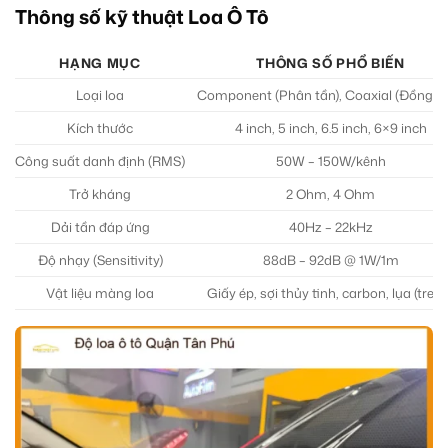
Thông số kỹ thuật Loa Ô Tô
HẠNG MỤC
THÔNG SỐ PHỔ BIẾN
Loại loa
Component (Phân tần), Coaxial (Đồng tr
Kích thước
4 inch, 5 inch, 6.5 inch, 6×9 inch
Công suất danh định (RMS)
50W – 150W/kênh
Trở kháng
2 Ohm, 4 Ohm
Dải tần đáp ứng
40Hz – 22kHz
Độ nhạy (Sensitivity)
88dB – 92dB @ 1W/1m
Vật liệu màng loa
Giấy ép, sợi thủy tinh, carbon, lụa (trebl