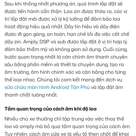
Sau khi thống nhất phương án, quá trình lắp đặt sẽ
được tiến hành cẩn thận. Loa zin được tháo ra, các vị
trí lắp đặt mới được xử lý kỹ lưỡng để đảm bảo loa
hoạt động hiệu quả nhất. Dây tín hiệu và dây điện
được đi gọn gàng, an toàn, hạn chế tối đa việc cắt chế
dây zin. Amply, DSP và sub được lắp đặt ở vị trí hợp lý,
đảm bảo thẩm mỹ và không gian sử dụng. Cuối cùng,
bước quan trọng nhất là căn chỉnh âm thanh chuyên
sâu bằng phần mềm và thiết bị chuyên dụng, tạo ra
âm trường, âm hình chính xác và cân bằng cho từng
thể loại nhạc. Chúng tôi cam kết mang đến dịch vụ
sửa chữa màn hình Android Tân Phú
và lắp đặt âm
thanh chất lượng nhất.
Tầm quan trọng của cách âm khi độ loa
Nhiều chủ xe thường chỉ tập trung vào việc thay thế
loa và amply mà bỏ qua tầm quan trọng của cách âm.
Tuy nhiên, cách âm cửa xe là yếu tố then chốt để khai