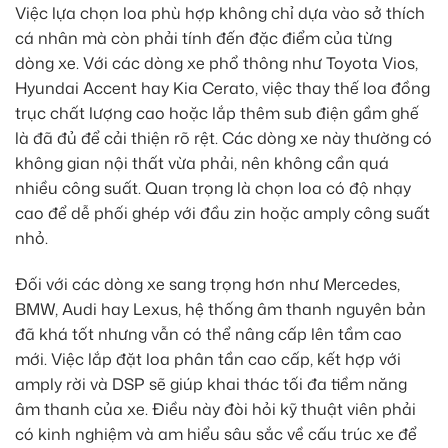
Việc lựa chọn loa phù hợp không chỉ dựa vào sở thích
cá nhân mà còn phải tính đến đặc điểm của từng
dòng xe. Với các dòng xe phổ thông như Toyota Vios,
Hyundai Accent hay Kia Cerato, việc thay thế loa đồng
trục chất lượng cao hoặc lắp thêm sub điện gầm ghế
là đã đủ để cải thiện rõ rệt. Các dòng xe này thường có
không gian nội thất vừa phải, nên không cần quá
nhiều công suất. Quan trọng là chọn loa có độ nhạy
cao để dễ phối ghép với đầu zin hoặc amply công suất
nhỏ.
Đối với các dòng xe sang trọng hơn như Mercedes,
BMW, Audi hay Lexus, hệ thống âm thanh nguyên bản
đã khá tốt nhưng vẫn có thể nâng cấp lên tầm cao
mới. Việc lắp đặt loa phân tần cao cấp, kết hợp với
amply rời và DSP sẽ giúp khai thác tối đa tiềm năng
âm thanh của xe. Điều này đòi hỏi kỹ thuật viên phải
có kinh nghiệm và am hiểu sâu sắc về cấu trúc xe để