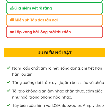
💰 Giá niêm yết rõ ràng
🚚 Miễn phí lắp đặt tận nơi
❤️ Lắp xong hài lòng mới thu tiền
ƯU ĐIỂM NỔI BẬT
Nâng cấp chất âm rõ nét, sống động, chi tiết hơn
hẳn loa zin.
Tăng cường dải trầm uy lực, âm bass sâu và chắc.
Tái tạo không gian âm nhạc chân thực, cảm giác
như ngồi trong phòng hòa nhạc.
Tùy biến cấu hình với DSP, Subwoofer, Amply theo