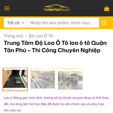
Bỏ
qua
nội
Tìm
dung
kiếm:
Trang chủ
/
Độ Loa Ô Tô
Trung Tâm Độ Loa Ô Tô loa ô tô Quận
Tân Phú – Thi Công Chuyên Nghiệp
Lưu ý: Bảng giá, hình ảnh, thông số kỹ thuật và quà tặng có thể thay
đổi. Vui lòng liên hệ trực tiếp để được tư vấn chính xác và phù hợp.
Xin cảm ơn