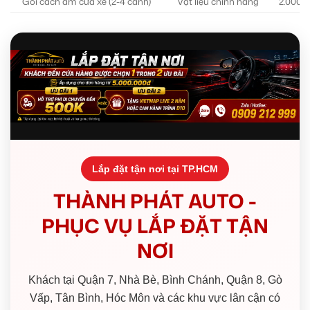
Gói cách âm cửa xe (2-4 cánh)
Vật liệu chính hãng
2.000.0
Lắp đặt tận nơi tại TP.HCM
THÀNH PHÁT AUTO -
PHỤC VỤ LẮP ĐẶT TẬN
NƠI
Khách tại Quận 7, Nhà Bè, Bình Chánh, Quận 8, Gò
Vấp, Tân Bình, Hóc Môn và các khu vực lân cận có