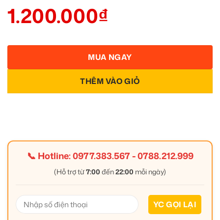
1.200.000
₫
MUA NGAY
THÊM VÀO GIỎ
📞 Hotline:
0977.383.567
-
0788.212.999
(Hỗ trợ từ
7:00
đến
22:00
mỗi ngày)