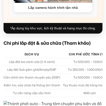
Lắp camera hành trình tận nhà
*Áp dụng tùy khu vực, lịch kỹ thuật và hạng mục thi công.
Chi phí lắp đặt & sửa chữa (Tham khảo)
DỊCH VỤ
CHI PHÍ ƯỚC TÍNH (V
Lắp đặt loa cánh cửa (2-4 cánh)
Từ 500.000 – 1.500.00
Lắp đặt Sub gầm ghế/Amply/DSP
Từ 300.000 – 1.000.000/thiế
Căn chỉnh âm thanh chuyên sâu (DSP)
Từ 500.000 – 1.500.00
Kiểm tra, sửa chữa hệ thống âm thanh
Tùy thuộc mức độ hỏng hóc (L
Tư vấn nâng cấp cấu hình
Miễn phí