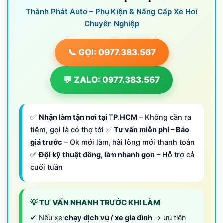
Thành Phát Auto – Phụ Kiện & Nâng Cấp Xe Hơi
Chuyên Nghiệp
📞 GỌI: 0977.383.567
💬 ZALO: 0977.383.567
✅
Nhận làm tận nơi tại TP.HCM
– Không cần ra
tiệm, gọi là có thợ tới ✅
Tư vấn miễn phí – Báo
giá trước
– Ok mới làm, hài lòng mới thanh toán
✅
Đội kỹ thuật đông, làm nhanh gọn
– Hỗ trợ cả
cuối tuần
💡 TƯ VẤN NHANH TRƯỚC KHI LÀM
✔ Nếu xe
chạy dịch vụ / xe gia đình
→ ưu tiên