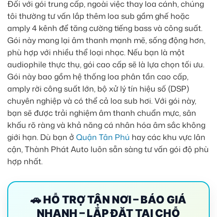
Đối với gói trung cấp, ngoài việc thay loa cánh, chúng
tôi thường tư vấn lắp thêm loa sub gầm ghế hoặc
amply 4 kênh để tăng cường tiếng bass và công suất.
Gói này mang lại âm thanh mạnh mẽ, sống động hơn,
phù hợp với nhiều thể loại nhạc. Nếu bạn là một
audiophile thực thụ, gói cao cấp sẽ là lựa chọn tối ưu.
Gói này bao gồm hệ thống loa phân tần cao cấp,
amply rời công suất lớn, bộ xử lý tín hiệu số (DSP)
chuyên nghiệp và có thể cả loa sub hơi. Với gói này,
bạn sẽ được trải nghiệm âm thanh chuẩn mực, sân
khấu rõ ràng và khả năng cá nhân hóa âm sắc không
giới hạn. Dù bạn ở
Quận Tân Phú
hay các khu vực lân
cận, Thành Phát Auto luôn sẵn sàng tư vấn gói độ phù
hợp nhất.
🚗 HỖ TRỢ TẬN NƠI – BÁO GIÁ
NHANH – LẮP ĐẶT TẠI CHỖ