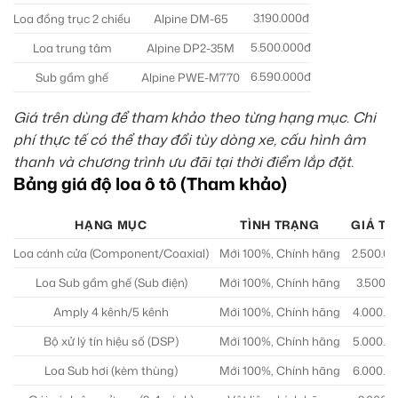
3.190.000đ
Loa đồng trục 2 chiều
Alpine DM-65
5.500.000đ
Loa trung tâm
Alpine DP2-35M
6.590.000đ
Sub gầm ghế
Alpine PWE-M770
Giá trên dùng để tham khảo theo từng hạng mục. Chi
phí thực tế có thể thay đổi tùy dòng xe, cấu hình âm
thanh và chương trình ưu đãi tại thời điểm lắp đặt.
Bảng giá độ loa ô tô (Tham khảo)
HẠNG MỤC
TÌNH TRẠNG
GIÁ TH
Loa cánh cửa (Component/Coaxial)
Mới 100%, Chính hãng
2.500.00
Loa Sub gầm ghế (Sub điện)
Mới 100%, Chính hãng
3.500.0
Amply 4 kênh/5 kênh
Mới 100%, Chính hãng
4.000.00
Bộ xử lý tín hiệu số (DSP)
Mới 100%, Chính hãng
5.000.00
Loa Sub hơi (kèm thùng)
Mới 100%, Chính hãng
6.000.00