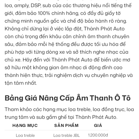
loa, amply, DSP, sub của các thương hiệu nổi tiếng thế
giới, đảm bảo 100% chính hãng, có đầy đủ giấy tờ
chứng minh nguồn gốc và chế độ bảo hành rõ ràng.
Không chỉ dừng lại ở việc lắp đặt, Thành Phát Auto
còn chú trọng đến khâu căn chỉnh âm thanh chuyên
sâu, đảm bảo mỗi hệ thống đều được tối ưu hóa để
phù hợp với từng dòng xe và sở thích nghe nhạc của
chủ xe. Hãy đến với Thành Phát Auto để biến ước mơ
sở hữu một không gian âm nhạc di động đỉnh cao
thành hiện thực, trải nghiệm dịch vụ chuyên nghiệp và
tận tâm nhất.
Bảng Giá Nâng Cấp Âm Thanh Ô Tô
Tham khảo các hạng mục loa treble, loa đồng trục, loa
trung tâm và sub gầm ghế tại Thành Phát Auto.
HẠNG MỤC
SẢN PHẨM
GIÁ
1.200.000đ
Loa treble
Loa treble JBL