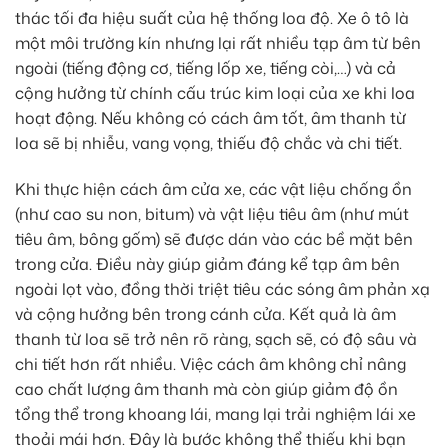
thác tối đa hiệu suất của hệ thống loa độ. Xe ô tô là
một môi trường kín nhưng lại rất nhiều tạp âm từ bên
ngoài (tiếng động cơ, tiếng lốp xe, tiếng còi,…) và cả
cộng hưởng từ chính cấu trúc kim loại của xe khi loa
hoạt động. Nếu không có cách âm tốt, âm thanh từ
loa sẽ bị nhiễu, vang vọng, thiếu độ chắc và chi tiết.
Khi thực hiện cách âm cửa xe, các vật liệu chống ồn
(như cao su non, bitum) và vật liệu tiêu âm (như mút
tiêu âm, bông gốm) sẽ được dán vào các bề mặt bên
trong cửa. Điều này giúp giảm đáng kể tạp âm bên
ngoài lọt vào, đồng thời triệt tiêu các sóng âm phản xạ
và cộng hưởng bên trong cánh cửa. Kết quả là âm
thanh từ loa sẽ trở nên rõ ràng, sạch sẽ, có độ sâu và
chi tiết hơn rất nhiều. Việc cách âm không chỉ nâng
cao chất lượng âm thanh mà còn giúp giảm độ ồn
tổng thể trong khoang lái, mang lại trải nghiệm lái xe
thoải mái hơn. Đây là bước không thể thiếu khi bạn