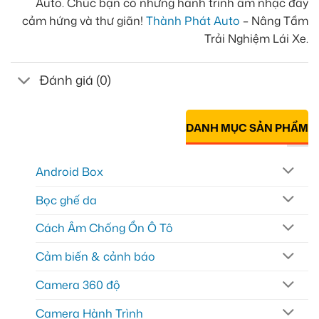
Auto. Chúc bạn có những hành trình âm nhạc đầy
cảm hứng và thư giãn!
Thành Phát Auto
– Nâng Tầm
Trải Nghiệm Lái Xe.
Đánh giá (0)
DANH MỤC SẢN PHẨM
Android Box
Bọc ghế da
Cách Âm Chống Ồn Ô Tô
Cảm biến & cảnh báo
Camera 360 độ
Camera Hành Trình