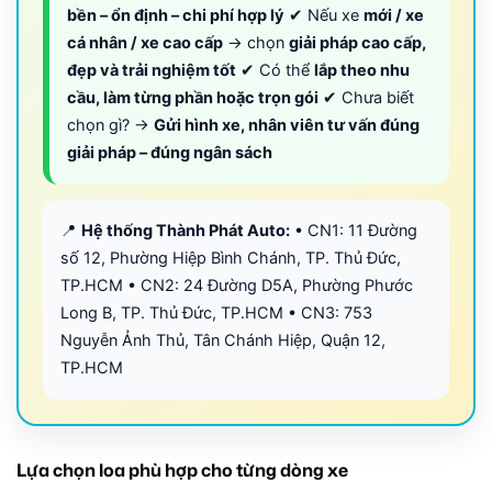
bền – ổn định – chi phí hợp lý
✔ Nếu xe
mới / xe
cá nhân / xe cao cấp
→ chọn
giải pháp cao cấp,
đẹp và trải nghiệm tốt
✔ Có thể
lắp theo nhu
cầu, làm từng phần hoặc trọn gói
✔ Chưa biết
chọn gì? →
Gửi hình xe, nhân viên tư vấn đúng
giải pháp – đúng ngân sách
📍
Hệ thống Thành Phát Auto:
• CN1: 11 Đường
số 12, Phường Hiệp Bình Chánh, TP. Thủ Đức,
TP.HCM • CN2: 24 Đường D5A, Phường Phước
Long B, TP. Thủ Đức, TP.HCM • CN3: 753
Nguyễn Ảnh Thủ, Tân Chánh Hiệp, Quận 12,
TP.HCM
Lựa chọn loa phù hợp cho từng dòng xe