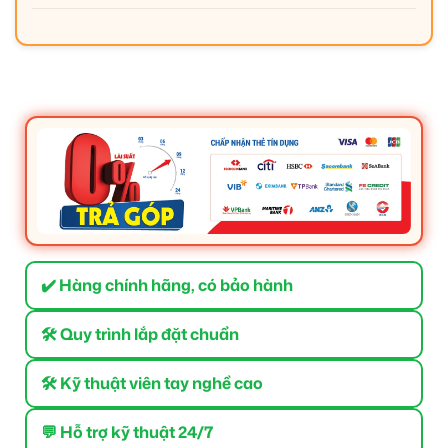
✔️ Hàng chính hãng, có bảo hành
🛠 Quy trình lắp đặt chuẩn
🛠 Kỹ thuật viên tay nghề cao
💬 Hỗ trợ kỹ thuật 24/7