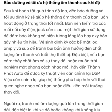
Bảo dưỡng và tối ưu hệ thống âm thanh sau khi độ
Sau khi hoàn tất quá trình độ loa, việc bảo dưỡng và
tối ưu định kỳ sẽ giúp hệ thống âm thanh của bạn luôn
hoạt động ở trạng thái tốt nhất. Bạn nên kiểm tra các
mối nối dây điện, jack cắm sau một thời gian sử dụng
để đảm bảo không có hiện tượng lỏng lẻo hay oxy hóa
gây nhiễu tín hiệu. Vệ sinh định kỳ các bề mặt loa,
amply và sub để tránh bụi bẩn ảnh hưởng đến chất
lượng âm thanh và tuổi thọ thiết bị. Đặc biệt, nếu bạn
cảm thấy chất âm có sự thay đổi hoặc muốn trải
nghiệm một phong cách nhạc mới, hãy đến Thành
Phát Auto để được kỹ thuật viên căn chỉnh lại DSP.
Việc căn chỉnh lại giúp hệ thống phù hợp hơn với thói
quen nghe nhạc của bạn hoặc điều kiện môi trường
thay đổi.
Ngoài ra, tránh mở âm lượng quá lớn trong thời gian
dài, đặc biệt là khi xe đỗ hoặc không khí không lưu