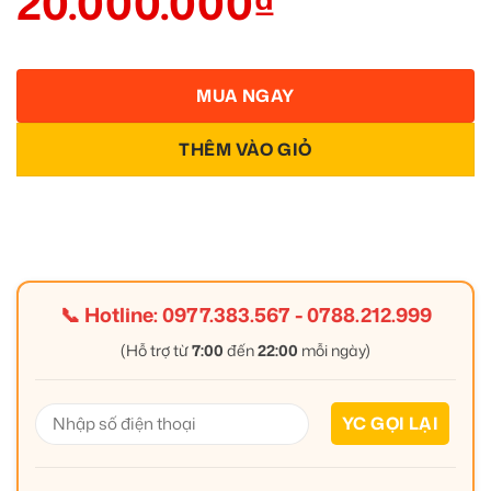
20.000.000
₫
MUA NGAY
THÊM VÀO GIỎ
📞 Hotline:
0977.383.567
-
0788.212.999
(Hỗ trợ từ
7:00
đến
22:00
mỗi ngày)