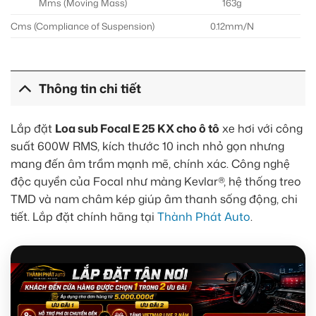
Mms (Moving Mass)
163g
Cms (Compliance of Suspension)
0.12mm/N
Thông tin chi tiết
Lắp đặt
Loa sub Focal E 25 KX cho ô tô
xe hơi với công
suất 600W RMS, kích thước 10 inch nhỏ gọn nhưng
mang đến âm trầm mạnh mẽ, chính xác. Công nghệ
độc quyền của Focal như màng Kevlar®, hệ thống treo
TMD và nam châm kép giúp âm thanh sống động, chi
tiết. Lắp đặt chính hãng tại
Thành Phát Auto
.