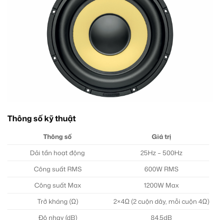
Thông số kỹ thuật
Thông số
Giá trị
Dải tần hoạt động
25Hz – 500Hz
Công suất RMS
600W RMS
Công suất Max
1200W Max
Trở kháng (Ω)
2×4Ω (2 cuộn dây, mỗi cuộn 4Ω)
Độ nhạy (dB)
84.5dB