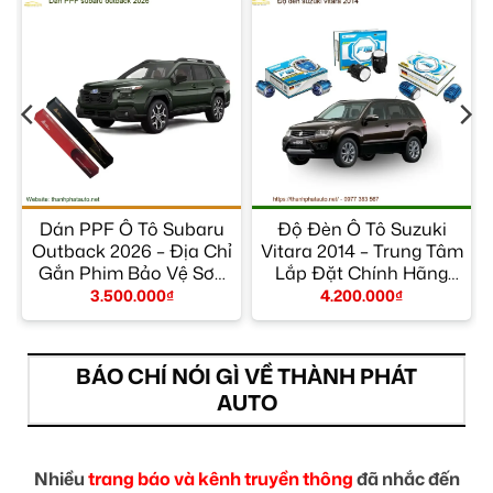
r
Dán PPF Ô Tô Subaru
Độ Đèn Ô Tô Suzuki
m
Outback 2026 – Địa Chỉ
Vitara 2014 – Trung Tâm
Gắn Phim Bảo Vệ Sơn
Lắp Đặt Chính Hãng
Uy Tín TPHCM
TPHCM
3.500.000
₫
4.200.000
₫
BÁO CHÍ NÓI GÌ VỀ THÀNH PHÁT
AUTO
Nhiều
trang báo và kênh truyền thông
đã nhắc đến