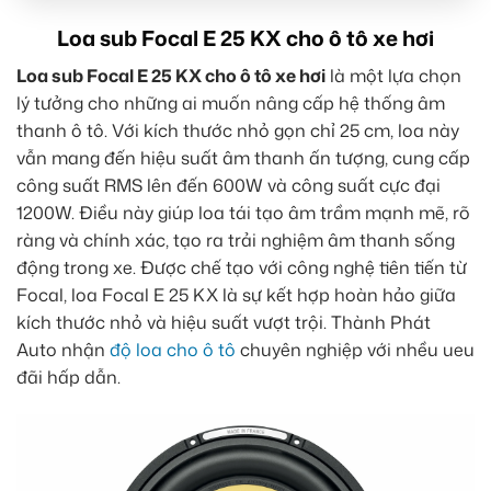
Loa sub Focal E 25 KX cho ô tô xe hơi
Loa sub Focal E 25 KX cho ô tô xe hơi
là một lựa chọn
lý tưởng cho những ai muốn nâng cấp hệ thống âm
thanh ô tô. Với kích thước nhỏ gọn chỉ 25 cm, loa này
vẫn mang đến hiệu suất âm thanh ấn tượng, cung cấp
công suất RMS lên đến 600W và công suất cực đại
1200W. Điều này giúp loa tái tạo âm trầm mạnh mẽ, rõ
ràng và chính xác, tạo ra trải nghiệm âm thanh sống
động trong xe. Được chế tạo với công nghệ tiên tiến từ
Focal, loa Focal E 25 KX là sự kết hợp hoàn hảo giữa
kích thước nhỏ và hiệu suất vượt trội. Thành Phát
Auto nhận
độ loa cho ô tô
chuyên nghiệp với nhều ueu
đãi hấp dẫn.