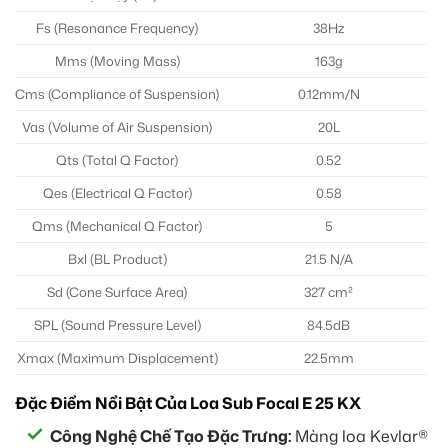
Fs (Resonance Frequency)
38Hz
Mms (Moving Mass)
163g
Cms (Compliance of Suspension)
0.12mm/N
Vas (Volume of Air Suspension)
20L
Qts (Total Q Factor)
0.52
Qes (Electrical Q Factor)
0.58
Qms (Mechanical Q Factor)
5
Bxl (BL Product)
21.5 N/A
Sd (Cone Surface Area)
327 cm²
SPL (Sound Pressure Level)
84.5dB
Xmax (Maximum Displacement)
22.5mm
Đặc Điểm Nổi Bật Của Loa Sub Focal E 25 KX
Công Nghệ Chế Tạo Đặc Trưng:
Màng loa Kevlar®