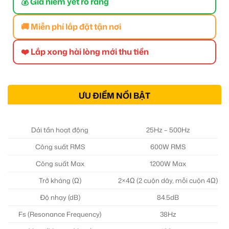
💰 Giá niêm yết rõ ràng
🚚 Miễn phí lắp đặt tận nơi
❤️ Lắp xong hài lòng mới thu tiền
ƯU ĐIỂM NỔI BẬT
Dải tần hoạt động
25Hz – 500Hz
Công suất RMS
600W RMS
Công suất Max
1200W Max
Trở kháng (Ω)
2×4Ω (2 cuộn dây, mỗi cuộn 4Ω)
Độ nhạy (dB)
84.5dB
Fs (Resonance Frequency)
38Hz