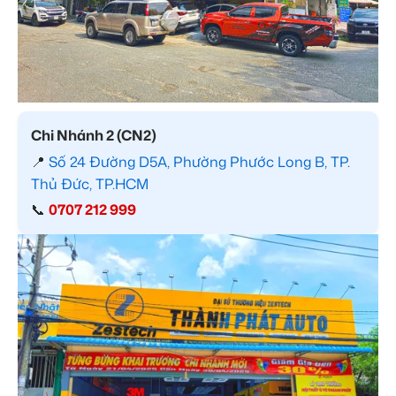
Chi Nhánh 2 (CN2)
📍
Số 24 Đường D5A, Phường Phước Long B, TP.
Thủ Đức, TP.HCM
📞
0707 212 999