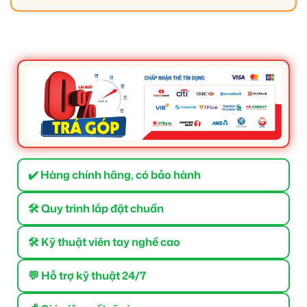
✔️ Hàng chính hãng, có bảo hành
🛠 Quy trình lắp đặt chuẩn
🛠 Kỹ thuật viên tay nghề cao
💬 Hỗ trợ kỹ thuật 24/7