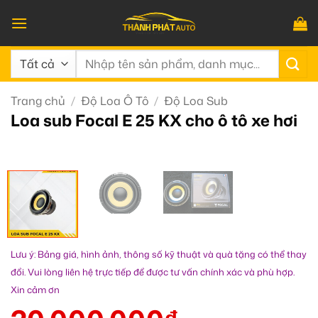
Bỏ
qua
nội
Tìm
dung
kiếm:
Trang chủ
/
Độ Loa Ô Tô
/
Độ Loa Sub
Loa sub Focal E 25 KX cho ô tô xe hơi
Lưu ý: Bảng giá, hình ảnh, thông số kỹ thuật và quà tặng có thể thay
đổi. Vui lòng liên hệ trực tiếp để được tư vấn chính xác và phù hợp.
Xin cảm ơn