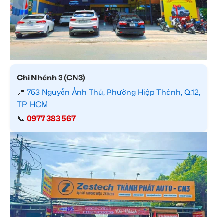
Chi Nhánh 3 (CN3)
📍
753 Nguyễn Ảnh Thủ, Phường Hiệp Thành, Q.12,
TP. HCM
📞
0977 383 567