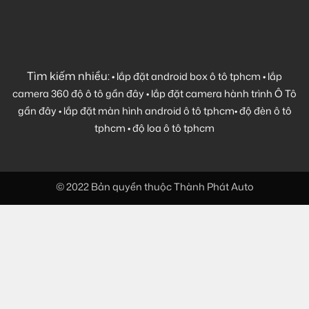
Tìm kiếm nhiều:
•
lắp đặt android box ô tô tphcm
•
lắp
camera 360 độ ô tô gần đây
•
lắp đặt camera hành trình Ô Tô
gần đây
•
lắp đặt màn hình android ô tô tphcm
•
độ đèn ô tô
tphcm
•
độ loa ô tô tphcm
© 2022 Bản quyền thuộc Thành Phát Auto