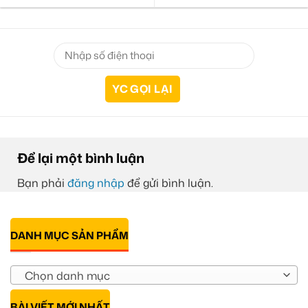
Để lại một bình luận
Bạn phải
đăng nhập
để gửi bình luận.
DANH MỤC SẢN PHẨM
Chọn danh mục
BÀI VIẾT MỚI NHẤT