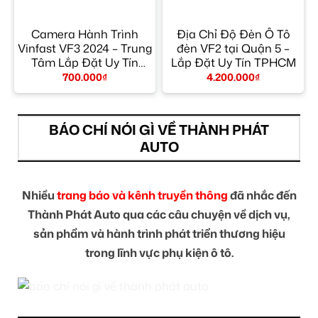
Camera Hành Trình
Địa Chỉ Độ Đèn Ô Tô
Vinfast VF3 2024 – Trung
đèn VF2 tại Quận 5 –
Tâm Lắp Đặt Uy Tín
Lắp Đặt Uy Tín TPHCM
TPHCM
700.000
₫
4.200.000
₫
BÁO CHÍ NÓI GÌ VỀ THÀNH PHÁT
AUTO
Nhiều
trang báo và kênh truyền thông
đã nhắc đến
Thành Phát Auto qua các câu chuyện về dịch vụ,
sản phẩm và hành trình phát triển thương hiệu
trong lĩnh vực phụ kiện ô tô.