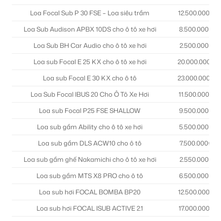
Loa Focal Sub P 30 FSE – Loa siêu trầm
12.500.000₫
Loa Sub Audison APBX 10DS cho ô tô xe hơi
8.500.000₫
Loa Sub BH Car Audio cho ô tô xe hơi
2.500.000₫
Loa sub Focal E 25 KX cho ô tô xe hơi
20.000.000₫
Loa sub Focal E 30 KX cho ô tô
23.000.000₫
Loa Sub Focal IBUS 20 Cho Ô Tô Xe Hơi
11.500.000₫
Loa sub Focal P25 FSE SHALLOW
9.500.000₫
Loa sub gầm Ability cho ô tô xe hơi
5.500.000₫
Loa sub gầm DLS ACW10 cho ô tô
7.500.000₫
Loa sub gầm ghế Nakamichi cho ô tô xe hơi
2.550.000₫
Loa sub gầm MTS X8 PRO cho ô tô
6.500.000₫
Loa sub hơi FOCAL BOMBA BP20
12.500.000₫
Loa sub hơi FOCAL ISUB ACTIVE 2.1
17.000.000₫