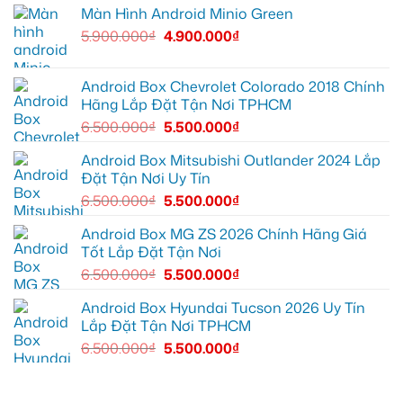
tại
tại
độ
Màn Hình Android Minio Green
Quận
Quận
bi
9
1,
gầm
5.900.000
₫
4.900.000
₫
vì
nâng
ô
màn
cấp
tô
zin
giải
cho
thiếu
trí
Ford
tiện
Everest
Android Box Chevrolet Colorado 2018 Chính
ích
tại
Hãng Lắp Đặt Tận Nơi TPHCM
Thủ
Đức
6.500.000
₫
5.500.000
₫
cần
ánh
sáng
Android Box Mitsubishi Outlander 2024 Lắp
tốt
Đặt Tận Nơi Uy Tín
hơn
6.500.000
₫
5.500.000
₫
Android Box MG ZS 2026 Chính Hãng Giá
Tốt Lắp Đặt Tận Nơi
6.500.000
₫
5.500.000
₫
Android Box Hyundai Tucson 2026 Uy Tín
Lắp Đặt Tận Nơi TPHCM
6.500.000
₫
5.500.000
₫