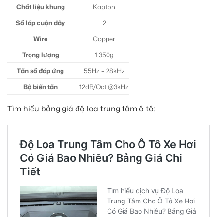
Chất liệu khung
Kapton
Số lớp cuộn dây
2
Wire
Copper
Trọng lượng
1,350g
Tần số đáp ứng
55Hz – 28kHz
Bộ biến tần
12dB/Oct @3kHz
Tìm hiểu bảng giá độ loa trung tâm ô tô: