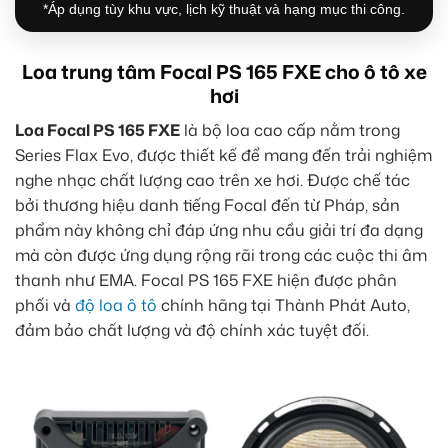
*Áp dụng tùy khu vực, lịch kỹ thuật và hạng mục thi công.
Loa trung tâm Focal PS 165 FXE cho ô tô xe
hơi
Loa Focal PS 165 FXE
là bộ loa cao cấp nằm trong
Series Flax Evo, được thiết kế để mang đến trải nghiệm
nghe nhạc chất lượng cao trên xe hơi. Được chế tác
bởi thương hiệu danh tiếng Focal đến từ Pháp, sản
phẩm này không chỉ đáp ứng nhu cầu giải trí đa dạng
mà còn được ứng dụng rộng rãi trong các cuộc thi âm
thanh như EMA. Focal PS 165 FXE hiện được phân
phối và
độ loa ô tô
chính hãng tại Thành Phát Auto,
đảm bảo chất lượng và độ chính xác tuyệt đối.