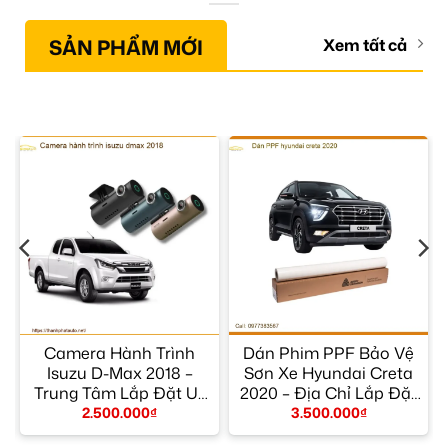
SẢN PHẨM MỚI
Xem tất cả
ộ
Camera Hành Trình
Dán Phim PPF Bảo Vệ
–
Isuzu D-Max 2018 –
Sơn Xe Hyundai Creta
Trung Tâm Lắp Đặt Uy
2020 – Địa Chỉ Lắp Đặt
Tín TPHCM
Uy Tín TPHCM
2.500.000
₫
3.500.000
₫