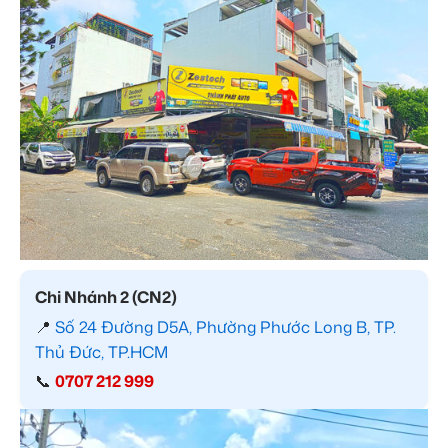
Chi Nhánh 2 (CN2)
📍
Số 24 Đường D5A, Phường Phước Long B, TP.
Thủ Đức, TP.HCM
📞
0707 212 999