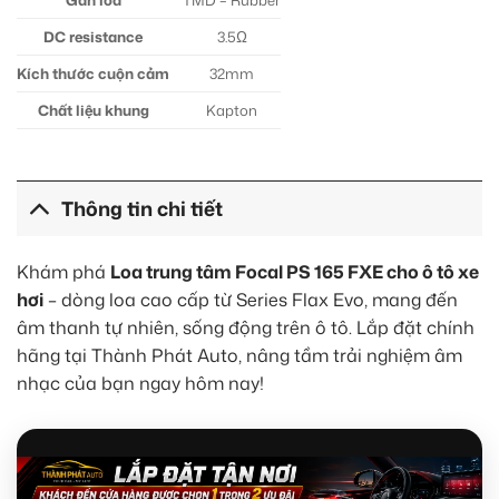
Gân loa
TMD – Rubber
DC resistance
3.5Ω
Kích thước cuộn cảm
32mm
Chất liệu khung
Kapton
Thông tin chi tiết
Khám phá
Loa trung tâm Focal PS 165 FXE cho ô tô xe
hơi
– dòng loa cao cấp từ Series Flax Evo, mang đến
âm thanh tự nhiên, sống động trên ô tô. Lắp đặt chính
hãng tại Thành Phát Auto, nâng tầm trải nghiệm âm
nhạc của bạn ngay hôm nay!