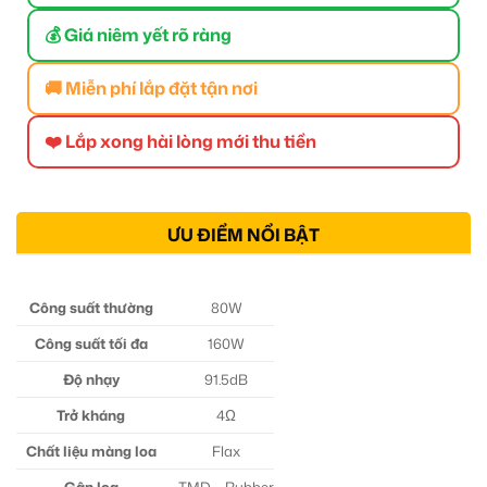
💰 Giá niêm yết rõ ràng
🚚 Miễn phí lắp đặt tận nơi
❤️ Lắp xong hài lòng mới thu tiền
ƯU ĐIỂM NỔI BẬT
Công suất thường
80W
Công suất tối đa
160W
Độ nhạy
91.5dB
Trở kháng
4Ω
Chất liệu màng loa
Flax