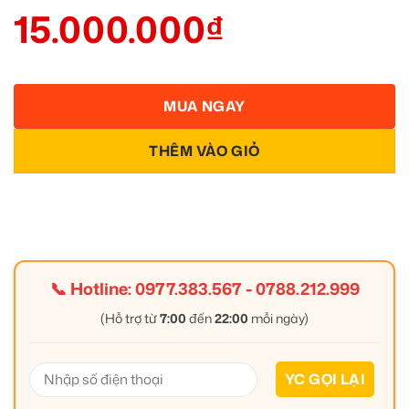
15.000.000
₫
MUA NGAY
THÊM VÀO GIỎ
📞 Hotline:
0977.383.567
-
0788.212.999
(Hỗ trợ từ
7:00
đến
22:00
mỗi ngày)