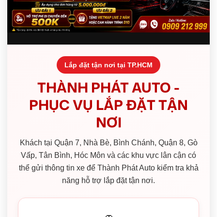
Lắp đặt tận nơi tại TP.HCM
THÀNH PHÁT AUTO -
PHỤC VỤ LẮP ĐẶT TẬN
NƠI
Khách tại Quận 7, Nhà Bè, Bình Chánh, Quận 8, Gò
Vấp, Tân Bình, Hóc Môn và các khu vực lân cận có
thể gửi thông tin xe để Thành Phát Auto kiểm tra khả
năng hỗ trợ lắp đặt tận nơi.