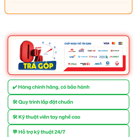
✔️ Hàng chính hãng, có bảo hành
🛠 Quy trình lắp đặt chuẩn
🛠 Kỹ thuật viên tay nghề cao
💬 Hỗ trợ kỹ thuật 24/7