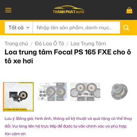
Bỏ
qua
nội
Tìm
dung
kiếm:
Trang chủ
/
Độ Loa Ô Tô
/
Loa Trung Tâm
Loa trung tâm Focal PS 165 FXE cho ô
tô xe hơi
Lưu ý: Bảng giá, hình ảnh, thông số kỹ thuật và quà tặng có thể thay
đổi. Vui lòng liên hệ trực tiếp để được tư vấn chính xác và phù hợp.
Xin cảm ơn