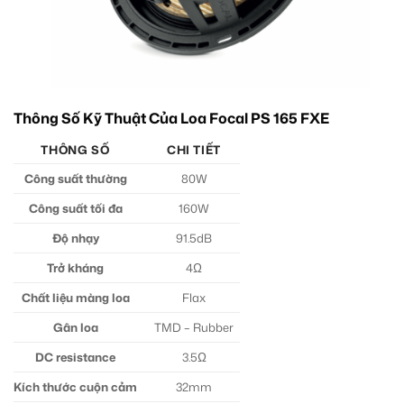
Thông Số Kỹ Thuật Của Loa Focal PS 165 FXE
THÔNG SỐ
CHI TIẾT
Công suất thường
80W
Công suất tối đa
160W
Độ nhạy
91.5dB
Trở kháng
4Ω
Chất liệu màng loa
Flax
Gân loa
TMD – Rubber
DC resistance
3.5Ω
Kích thước cuộn cảm
32mm