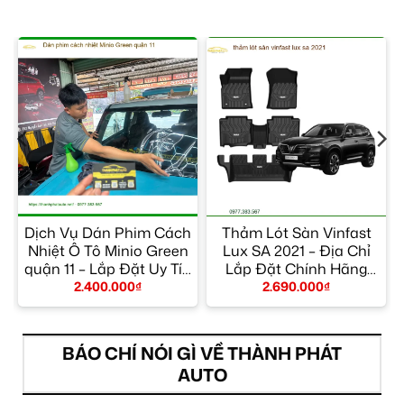
Ô
Dịch Vụ Dán Phim Cách
Thảm Lót Sàn Vinfast
Nhiệt Ô Tô Minio Green
Lux SA 2021 – Địa Chỉ
quận 11 – Lắp Đặt Uy Tín
Lắp Đặt Chính Hãng
TPHCM
TPHCM
2.400.000
₫
2.690.000
₫
BÁO CHÍ NÓI GÌ VỀ THÀNH PHÁT
AUTO