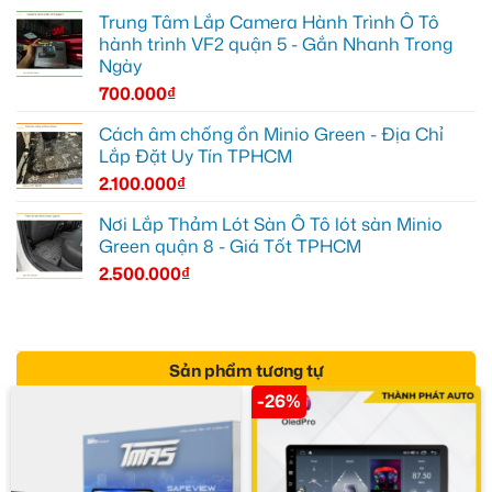
Trung Tâm Lắp Camera Hành Trình Ô Tô
hành trình VF2 quận 5 - Gắn Nhanh Trong
Ngày
700.000
₫
Cách âm chống ồn Minio Green - Địa Chỉ
Lắp Đặt Uy Tín TPHCM
2.100.000
₫
Nơi Lắp Thảm Lót Sàn Ô Tô lót sàn Minio
Green quận 8 - Giá Tốt TPHCM
2.500.000
₫
Sản phẩm tương tự
-26%