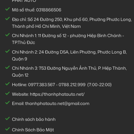
PHÁT AUTO
Mã số thuế: 0318866506
Địa chỉ: Số 24 Đường 250, Khu phố 60, Phường Phước Long,
Thành phố Hồ Chí Minh, Việt Nam
Chi Nhánh 1:
11 Đường số 12 - phường Hiệp Bình Chánh -
TP.Thủ Đức
Chi Nhánh 2:
24 Đường D5A, Liên Phường, Phước Long B,
Quận 9
Chi Nhánh 3:
753 Đường Nguyễn Ảnh Thủ, P. Hiệp Thành,
Quận 12
Hotline:
0977.383.567
-
0788.212.999
(7:00-22:00)
Website:
https://thanhphatauto.net/
Email:
thanhphatauto.net@gmail.com
Chính sách bảo hành
Chính Sách Bảo Mật