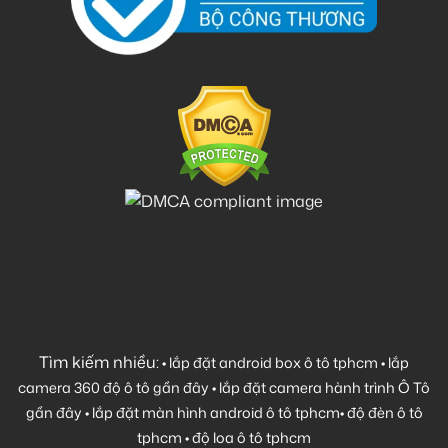
Tìm kiếm nhiều:
•
lắp đặt android box ô tô tphcm
•
lắp
camera 360 độ ô tô gần đây
•
lắp đặt camera hành trình Ô Tô
gần đây
•
lắp đặt màn hình android ô tô tphcm
•
độ đèn ô tô
tphcm
•
độ loa ô tô tphcm