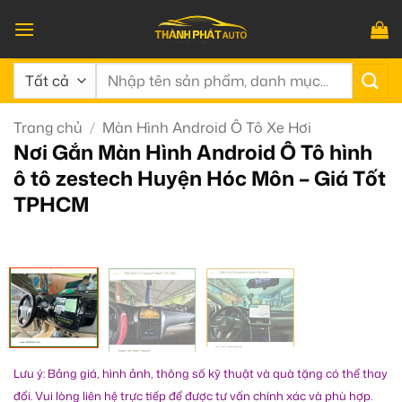
Bỏ
qua
nội
Tìm
dung
kiếm:
Trang chủ
/
Màn Hình Android Ô Tô Xe Hơi
Nơi Gắn Màn Hình Android Ô Tô hình
ô tô zestech Huyện Hóc Môn – Giá Tốt
TPHCM
Lưu ý: Bảng giá, hình ảnh, thông số kỹ thuật và quà tặng có thể thay
đổi. Vui lòng liên hệ trực tiếp để được tư vấn chính xác và phù hợp.