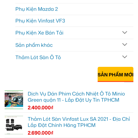
Phụ Kiện Mazda 2
Phụ Kiện Vinfast VF3
Phụ Kiện Xe Bán Tải
Sản phẩm khác
Thảm Lót Sàn Ô Tô
SẢN PHẨM MỚI
Dịch Vụ Dán Phim Cách Nhiệt Ô Tô Minio
Green quận 11 - Lắp Đặt Uy Tín TPHCM
2.400.000
₫
Thảm Lót Sàn Vinfast Lux SA 2021 - Địa Chỉ
Lắp Đặt Chính Hãng TPHCM
2.690.000
₫