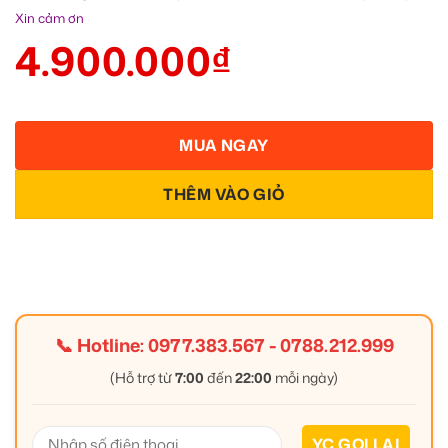
Xin cảm ơn
4.900.000
₫
MUA NGAY
THÊM VÀO GIỎ
📞 Hotline:
0977.383.567
-
0788.212.999
(Hỗ trợ từ
7:00
đến
22:00
mỗi ngày)