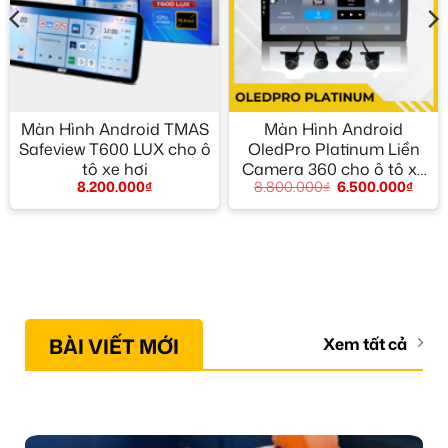
Màn Hình Android TMAS
Màn Hình Android
Safeview T600 LUX cho ô
OledPro Platinum Liền
tô xe hơi
Camera 360 cho ô tô xe
8.200.000
₫
8.800.000
₫
6.500.000
₫
hơi
BÀI VIẾT MỚI
Xem tất cả