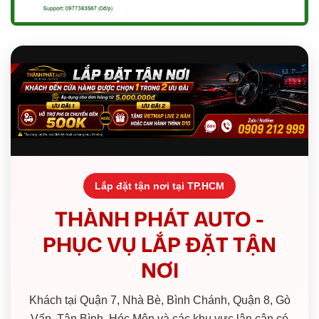
Lắp đặt tận nơi tại TP.HCM
THÀNH PHÁT AUTO -
PHỤC VỤ LẮP ĐẶT TẬN
NƠI
Khách tại Quận 7, Nhà Bè, Bình Chánh, Quận 8, Gò
Vấp, Tân Bình, Hóc Môn và các khu vực lân cận có