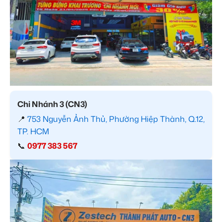
Chi Nhánh 3 (CN3)
📍
753 Nguyễn Ảnh Thủ, Phường Hiệp Thành, Q.12,
TP. HCM
📞
0977 383 567