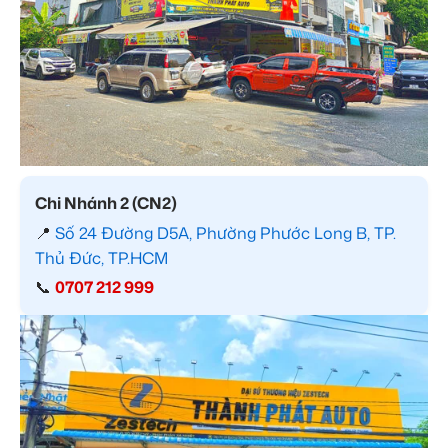
Chi Nhánh 2 (CN2)
📍
Số 24 Đường D5A, Phường Phước Long B, TP.
Thủ Đức, TP.HCM
📞
0707 212 999