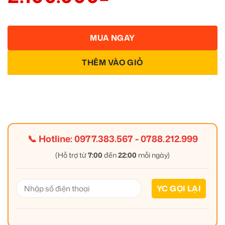
MUA NGAY
THÊM VÀO GIỎ
📞 Hotline:
0977.383.567
-
0788.212.999
(Hỗ trợ từ
7:00
đến
22:00
mỗi ngày)