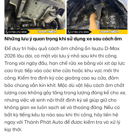
Những lưu ý quan trọng khi sử dụng xe sau cách âm
Để duy trì hiệu quả cách âm chống ồn Isuzu D-Max
2026 lâu dài, có một vài lưu ý nhỏ sau khi thi công.
Trong vài ngày đầu, hạn chế rửa xe bằng vòi xịt áp lực
cao trực tiếp vào các khe cửa hoặc khu vực mới thi
công. Kiểm tra định kỳ các gioăng cao su cửa, đảm
bảo chúng vẫn kín khít. Mặc dù vật liệu cách âm chất
lượng cao không gây tăng trọng lượng đáng kể cho xe,
nhưng việc vệ sinh nội thất định kỳ sẽ giúp giữ cho
không gian xe luôn sạch sẽ và thoáng đãng. Nếu có
bất kỳ tiếng kêu lạ nào sau khi thi công, hãy liên hệ
ngay với Thành Phát Auto để được kiểm tra và xử lý
kịp thời.