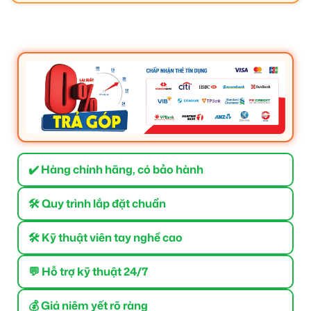
✔️ Hàng chính hãng, có bảo hành
🛠 Quy trình lắp đặt chuẩn
🛠 Kỹ thuật viên tay nghề cao
💬 Hỗ trợ kỹ thuật 24/7
💰 Giá niêm yết rõ ràng