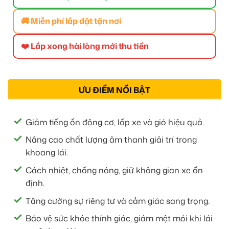
🚚 Miễn phí lắp đặt tận nơi
❤️ Lắp xong hài lòng mới thu tiền
ƯU ĐIỂM NỔI BẬT
Giảm tiếng ồn động cơ, lốp xe và gió hiệu quả.
Nâng cao chất lượng âm thanh giải trí trong
khoang lái.
Cách nhiệt, chống nóng, giữ không gian xe ổn
định.
Tăng cường sự riêng tư và cảm giác sang trọng.
Bảo vệ sức khỏe thính giác, giảm mệt mỏi khi lái