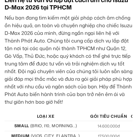
D-Max 2026 tại TPHCM
Nếu bạn đang tìm kiếm một giải pháp cách âm chống
ồn hiệu quả, an toàn và chuyên nghiệp cho chiếc Isuzu
D-Max 2026 của mình, đừng ngần ngại liên hệ với
Thành Phát Auto. Chúng tôi cung cấp dịch vụ lắp đặt
tận nơi tại các quận nội thành TPHCM như Quận 12,
Gò Vấp, Thủ Đức, hoặc quý khách có thể ghé trực tiếp
trung tâm để được tư vấn và trải nghiệm dịch vụ tốt
nhất. Đội ngũ chuyên viên của chúng tôi luôn sẵn sàng
giải đáp mọi thắc mắc và đưa ra gói giải pháp phù hợp
nhất với nhu cầu và ngân sách của bạn. Hãy để Thành
Phát Auto biến hành trình của bạn trở nên êm ái và
thư giãn hơn bao giờ hết!
LOẠI XE
GÓI TIÊU CHUẨN
GÓ
SMALL
(BRIO, I10, MORNING…)
14.600.000đ
15
MEDIUM
(VIOS, CITY, ELANTRA…)
17.500.000đ
19