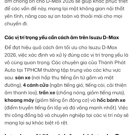
âm chống ồn cho D-Max 2026 sẽ giúp khắc phục triệt
để các vấn đề này, mang lại một không gian nội thất
yên tĩnh, nâng cao sự an toàn và thoải mái cho mọi
chuyến đi.
Các vị trí trọng yếu cần cách âm trên Isuzu D-Max
Để đạt hiệu quả cách âm tối ưu cho Isuzu D-Max
2026, việc xác định và xử lý đúng các vị trí trọng yếu là
vô cùng quan trọng. Các chuyên gia của Thành Phát
Auto tại TPHCM thường tập trung vào các khu vực
sau:
sàn xe
(nơi hấp thụ tiếng ồn từ gầm và mặt
đường),
4 cánh cửa
(ngăn tiếng gió, tiếng còi, cải thiện
âm thanh loa),
trần xe
(chống nóng, giảm tiếng mưa),
khoang máy
(giảm tiếng ồn động cơ) và
hốc bánh xe
(điểm truyền tiếng ồn lốp và đá văng mạnh nhất). Việc
thi công đồng bộ và chuyên nghiệp tại các vị trí này sẽ
mang lại sự khác biệt rõ rệt.