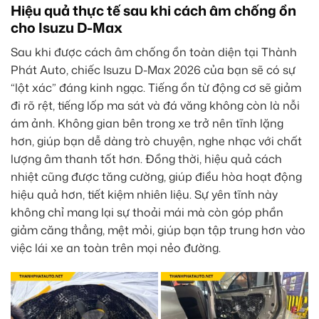
Hiệu quả thực tế sau khi cách âm chống ồn
cho Isuzu D-Max
Sau khi được cách âm chống ồn toàn diện tại Thành
Phát Auto, chiếc Isuzu D-Max 2026 của bạn sẽ có sự
“lột xác” đáng kinh ngạc. Tiếng ồn từ động cơ sẽ giảm
đi rõ rệt, tiếng lốp ma sát và đá văng không còn là nỗi
ám ảnh. Không gian bên trong xe trở nên tĩnh lặng
hơn, giúp bạn dễ dàng trò chuyện, nghe nhạc với chất
lượng âm thanh tốt hơn. Đồng thời, hiệu quả cách
nhiệt cũng được tăng cường, giúp điều hòa hoạt động
hiệu quả hơn, tiết kiệm nhiên liệu. Sự yên tĩnh này
không chỉ mang lại sự thoải mái mà còn góp phần
giảm căng thẳng, mệt mỏi, giúp bạn tập trung hơn vào
việc lái xe an toàn trên mọi nẻo đường.