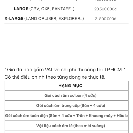
LARGE
(CRV, CX5, SANTAFE…)
20.500.000đ
21
X-LARGE
(LAND CRUISER, EXPLORER…)
21.800.000đ
22
* Giá đã bao gồm VAT và chi phí thi công tại TP.HCM. *
Có thể điều chỉnh theo từng dòng xe thực tế.
HẠNG MỤC
Gói cách âm cơ bản (4 cửa)
Gói cách âm trung cấp (Sàn + 4 cửa)
Gói cách âm toàn diện (Sàn + 4 cửa + Trần + Khoang máy + Hốc bán
Vật liệu cách âm lẻ (theo mét vuông)