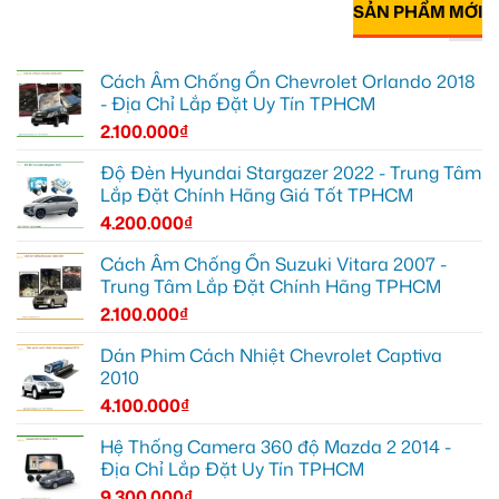
SẢN PHẨM MỚI
Cách Âm Chống Ồn Chevrolet Orlando 2018
- Địa Chỉ Lắp Đặt Uy Tín TPHCM
2.100.000
₫
Độ Đèn Hyundai Stargazer 2022 - Trung Tâm
Lắp Đặt Chính Hãng Giá Tốt TPHCM
4.200.000
₫
Cách Âm Chống Ồn Suzuki Vitara 2007 -
Trung Tâm Lắp Đặt Chính Hãng TPHCM
2.100.000
₫
Dán Phim Cách Nhiệt Chevrolet Captiva
2010
4.100.000
₫
Hệ Thống Camera 360 độ Mazda 2 2014 -
Địa Chỉ Lắp Đặt Uy Tín TPHCM
9.300.000
₫