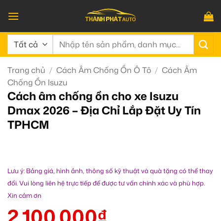
Bỏ
qua
nội
Tìm
dung
kiếm:
Trang chủ
/
Cách Âm Chống Ồn Ô Tô
/
Cách Âm
Chống Ồn Isuzu
Cách âm chống ồn cho xe Isuzu
Dmax 2026 – Địa Chỉ Lắp Đặt Uy Tín
TPHCM
Lưu ý: Bảng giá, hình ảnh, thông số kỹ thuật và quà tặng có thể thay
đổi. Vui lòng liên hệ trực tiếp để được tư vấn chính xác và phù hợp.
Xin cảm ơn
2.100.000
₫