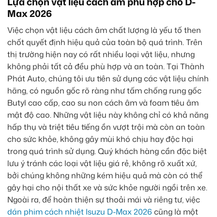
Lựa chọn vật liệu cách âm phù hợp cho D-
Max 2026
Việc chọn vật liệu cách âm chất lượng là yếu tố then
chốt quyết định hiệu quả của toàn bộ quá trình. Trên
thị trường hiện nay có rất nhiều loại vật liệu, nhưng
không phải tất cả đều phù hợp và an toàn. Tại Thành
Phát Auto, chúng tôi ưu tiên sử dụng các vật liệu chính
hãng, có nguồn gốc rõ ràng như tấm chống rung gốc
Butyl cao cấp, cao su non cách âm và foam tiêu âm
mật độ cao. Những vật liệu này không chỉ có khả năng
hấp thụ và triệt tiêu tiếng ồn vượt trội mà còn an toàn
cho sức khỏe, không gây mùi khó chịu hay độc hại
trong quá trình sử dụng. Quý khách hàng cần đặc biệt
lưu ý tránh các loại vật liệu giá rẻ, không rõ xuất xứ,
bởi chúng không những kém hiệu quả mà còn có thể
gây hại cho nội thất xe và sức khỏe người ngồi trên xe.
Ngoài ra, để hoàn thiện sự thoải mái và riêng tư, việc
dán phim cách nhiệt Isuzu D-Max 2026
cũng là một