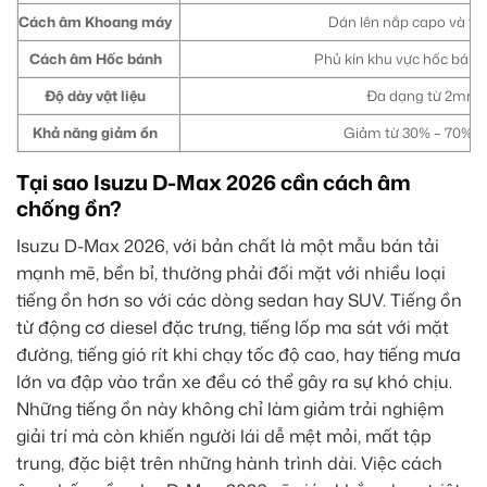
Cách âm Khoang máy
Dán lên nắp capo và vá
Cách âm Hốc bánh
Phủ kín khu vực hốc bánh 
Độ dày vật liệu
Đa dạng từ 2mm đế
Khả năng giảm ồn
Giảm từ 30% – 70% lượn
Tại sao Isuzu D-Max 2026 cần cách âm
chống ồn?
Isuzu D-Max 2026, với bản chất là một mẫu bán tải
mạnh mẽ, bền bỉ, thường phải đối mặt với nhiều loại
tiếng ồn hơn so với các dòng sedan hay SUV. Tiếng ồn
từ động cơ diesel đặc trưng, tiếng lốp ma sát với mặt
đường, tiếng gió rít khi chạy tốc độ cao, hay tiếng mưa
lớn va đập vào trần xe đều có thể gây ra sự khó chịu.
Những tiếng ồn này không chỉ làm giảm trải nghiệm
giải trí mà còn khiến người lái dễ mệt mỏi, mất tập
trung, đặc biệt trên những hành trình dài. Việc cách