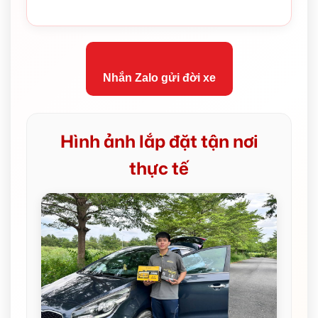
Nhắn Zalo gửi đời xe
Hình ảnh lắp đặt tận nơi
thực tế