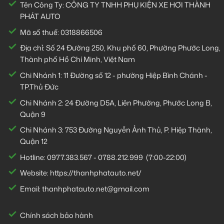
Tên Công Ty: CÔNG TY TNHH PHỤ KIỆN XE HƠI THÀNH
PHÁT AUTO
Mã số thuế: 0318866506
Địa chỉ: Số 24 Đường 250, Khu phố 60, Phường Phước Long,
Thành phố Hồ Chí Minh, Việt Nam
Chi Nhánh 1:
11 Đường số 12 - phường Hiệp Bình Chánh -
TP.Thủ Đức
Chi Nhánh 2:
24 Đường D5A, Liên Phường, Phước Long B,
Quận 9
Chi Nhánh 3:
753 Đường Nguyễn Ảnh Thủ, P. Hiệp Thành,
Quận 12
Hotline:
0977.383.567
-
0788.212.999
(7:00-22:00)
Website:
https://thanhphatauto.net/
Email:
thanhphatauto.net@gmail.com
Chính sách bảo hành