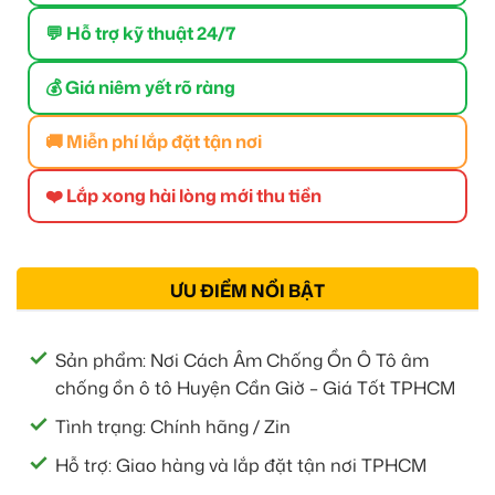
💬 Hỗ trợ kỹ thuật 24/7
💰 Giá niêm yết rõ ràng
🚚 Miễn phí lắp đặt tận nơi
❤️ Lắp xong hài lòng mới thu tiền
ƯU ĐIỂM NỔI BẬT
Sản phẩm: Nơi Cách Âm Chống Ồn Ô Tô âm
chống ồn ô tô Huyện Cần Giờ – Giá Tốt TPHCM
Tình trạng: Chính hãng / Zin
Hỗ trợ: Giao hàng và lắp đặt tận nơi TPHCM