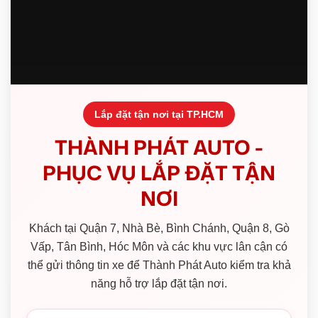
Lắp đặt tận nơi tại TP.HCM
THÀNH PHÁT AUTO -
PHỤC VỤ LẮP ĐẶT TẬN
NƠI
Khách tại Quận 7, Nhà Bè, Bình Chánh, Quận 8, Gò
Vấp, Tân Bình, Hóc Môn và các khu vực lân cận có
thể gửi thông tin xe để Thành Phát Auto kiểm tra khả
năng hỗ trợ lắp đặt tận nơi.