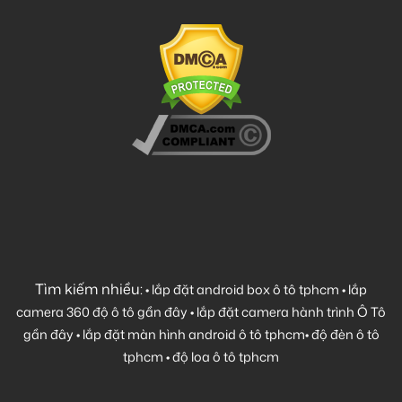
Tìm kiếm nhiều:
•
lắp đặt android box ô tô tphcm
•
lắp
camera 360 độ ô tô gần đây
•
lắp đặt camera hành trình Ô Tô
gần đây
•
lắp đặt màn hình android ô tô tphcm
•
độ đèn ô tô
tphcm
•
độ loa ô tô tphcm