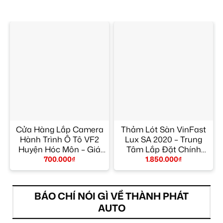
Cửa Hàng Lắp Camera
Thảm Lót Sàn VinFast
Hành Trình Ô Tô VF2
Lux SA 2020 – Trung
Huyện Hóc Môn – Giá
Tâm Lắp Đặt Chính
Tốt TPHCM
Hãng TPHCM
700.000
₫
1.850.000
₫
BÁO CHÍ NÓI GÌ VỀ THÀNH PHÁT
AUTO