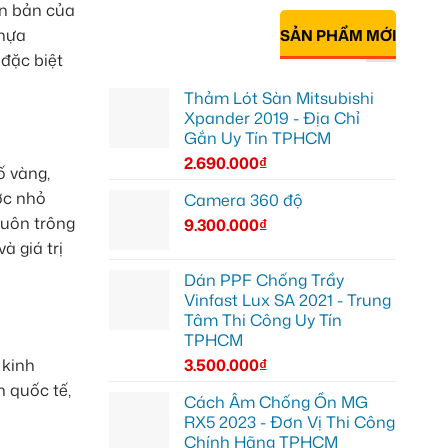
ên bản của
nhựa
SẢN PHẨM MỚI
đặc biệt
Thảm Lót Sàn Mitsubishi
Xpander 2019 - Địa Chỉ
Gắn Uy Tín TPHCM
2.690.000
₫
ố vàng,
ớc nhỏ
Camera 360 độ
luôn trông
9.300.000
₫
à giá trị
Dán PPF Chống Trầy
Vinfast Lux SA 2021 - Trung
Tâm Thi Công Uy Tín
TPHCM
 kinh
3.500.000
₫
n quốc tế,
Cách Âm Chống Ồn MG
RX5 2023 - Đơn Vị Thi Công
Chính Hãng TPHCM