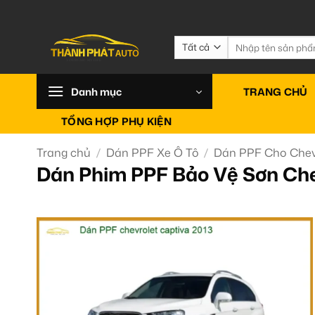
Bỏ
qua
nội
Tìm
kiếm:
dung
Danh mục
TRANG CHỦ
TỔNG HỢP PHỤ KIỆN
Trang chủ
/
Dán PPF Xe Ô Tô
/
Dán PPF Cho Chev
Dán Phim PPF Bảo Vệ Sơn Che