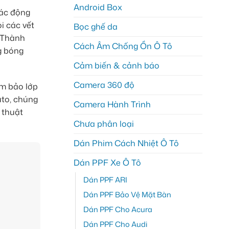
Android Box
tác động
i các vết
Bọc ghế da
, Thành
Cách Âm Chống Ồn Ô Tô
g bóng
Cảm biến & cảnh báo
Camera 360 độ
ảm bảo lớp
uto, chúng
Camera Hành Trình
 thuật
Chưa phân loại
Dán Phim Cách Nhiệt Ô Tô
Dán PPF Xe Ô Tô
Dán PPF ARI
Dán PPF Bảo Vệ Mặt Bàn
Dán PPF Cho Acura
Dán PPF Cho Audi