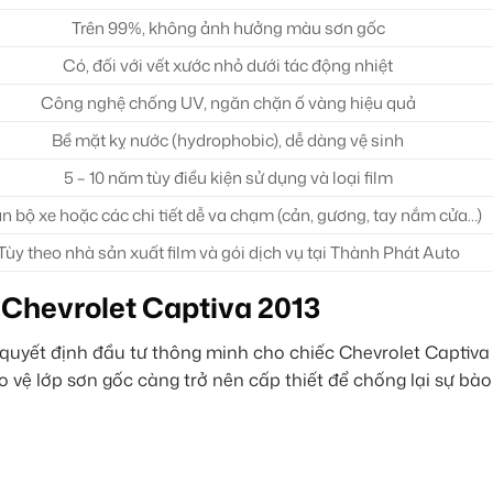
Trên 99%, không ảnh hưởng màu sơn gốc
Có, đối với vết xước nhỏ dưới tác động nhiệt
Công nghệ chống UV, ngăn chặn ố vàng hiệu quả
Bề mặt kỵ nước (hydrophobic), dễ dàng vệ sinh
5 – 10 năm tùy điều kiện sử dụng và loại film
n bộ xe hoặc các chi tiết dễ va chạm (cản, gương, tay nắm cửa…)
Tùy theo nhà sản xuất film và gói dịch vụ tại Thành Phát Auto
o Chevrolet Captiva 2013
uyết định đầu tư thông minh cho chiếc Chevrolet Captiva
ảo vệ lớp sơn gốc càng trở nên cấp thiết để chống lại sự b