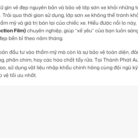
 giữ gìn vẻ đẹp nguyên bản và bảo vệ lớp sơn xe khỏi những 
 Trải qua thời gian sử dụng, lớp sơn xe không thể tránh khỏ
hẩm mỹ và giá trị bán lại của chiếc xe. Hiểu được nỗi lo này
ction Film)
chuyên nghiệp, giúp “xế yêu” của bạn luôn sán
đẹp bền bỉ theo năm tháng.
oản đầu tư vào thẩm mỹ mà còn là sự bảo vệ toàn diện, đ
g, phân chim, hay các hóa chất tẩy rửa. Tại Thành Phát A
ao, sử dụng vật liệu nhập khẩu chính hãng cùng đội ngũ kỹ
 vệ tối ưu nhất.