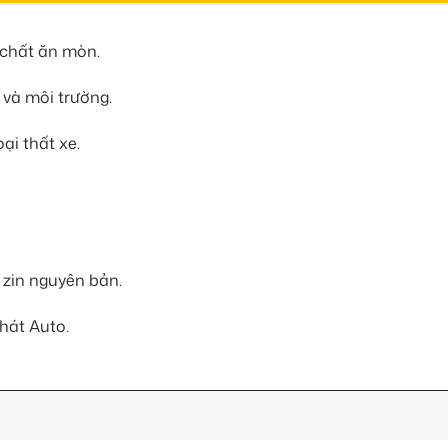
 chất ăn mòn.
và môi trường.
ại thất xe.
n zin nguyên bản.
hát Auto.