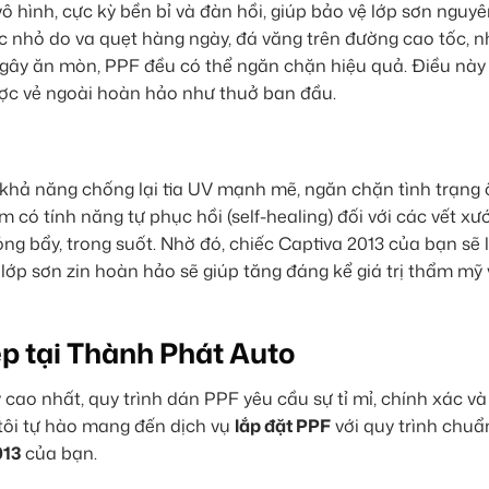
ô hình, cực kỳ bền bỉ và đàn hồi, giúp bảo vệ lớp sơn nguy
ớc nhỏ do va quẹt hàng ngày, đá văng trên đường cao tốc, 
gây ăn mòn, PPF đều có thể ngăn chặn hiệu quả. Điều này 
được vẻ ngoài hoàn hảo như thuở ban đầu.
ó khả năng chống lại tia UV mạnh mẽ, ngăn chặn tình trạng 
có tính năng tự phục hồi (self-healing) đối với các vết xư
óng bẩy, trong suốt. Nhờ đó, chiếc Captiva 2013 của bạn sẽ 
 lớp sơn zin hoàn hảo sẽ giúp tăng đáng kể giá trị thẩm mỹ v
p tại Thành Phát Auto
cao nhất, quy trình dán PPF yêu cầu sự tỉ mỉ, chính xác và
tôi tự hào mang đến dịch vụ
lắp đặt PPF
với quy trình chuẩ
013
của bạn.