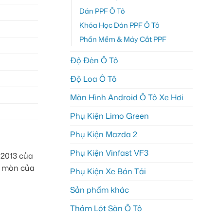
Dán PPF Ô Tô
Khóa Học Dán PPF Ô Tô
Phần Mềm & Máy Cắt PPF
Độ Đèn Ô Tô
Độ Loa Ô Tô
Màn Hình Android Ô Tô Xe Hơi
Phụ Kiện Limo Green
Phụ Kiện Mazda 2
Phụ Kiện Vinfast VF3
 2013 của
ào mòn của
Phụ Kiện Xe Bán Tải
Sản phẩm khác
Thảm Lót Sàn Ô Tô