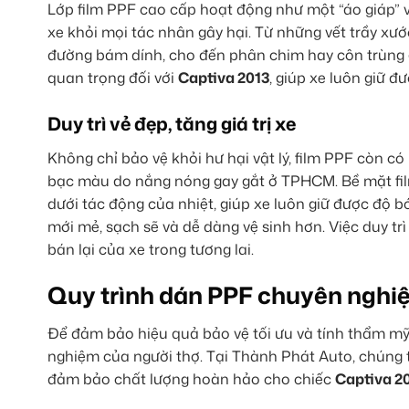
Lớp film PPF cao cấp hoạt động như một “áo giáp” v
xe khỏi mọi tác nhân gây hại. Từ những vết trầy xư
đường bám dính, cho đến phân chim hay côn trùng 
quan trọng đối với
Captiva 2013
, giúp xe luôn giữ 
Duy trì vẻ đẹp, tăng giá trị xe
Không chỉ bảo vệ khỏi hư hại vật lý, film PPF còn c
bạc màu do nắng nóng gay gắt ở TPHCM. Bề mặt film 
dưới tác động của nhiệt, giúp xe luôn giữ được độ b
mới mẻ, sạch sẽ và dễ dàng vệ sinh hơn. Việc duy trì
bán lại của xe trong tương lai.
Quy trình dán PPF chuyên nghiệ
Để đảm bảo hiệu quả bảo vệ tối ưu và tính thẩm mỹ 
nghiệm của người thợ. Tại Thành Phát Auto, chúng 
đảm bảo chất lượng hoàn hảo cho chiếc
Captiva 2