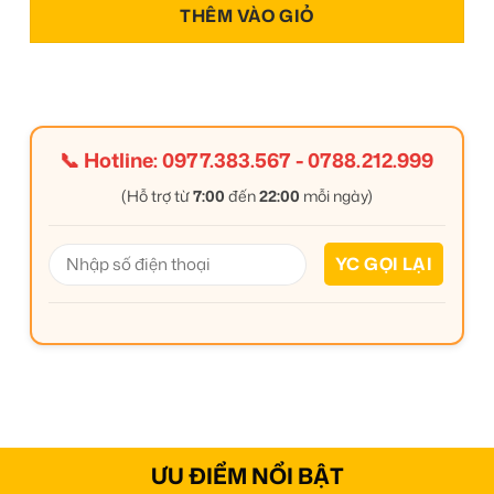
THÊM VÀO GIỎ
📞 Hotline:
0977.383.567
-
0788.212.999
(Hỗ trợ từ
7:00
đến
22:00
mỗi ngày)
ƯU ĐIỂM NỔI BẬT