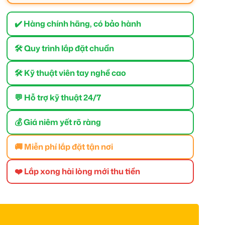
✔️ Hàng chính hãng, có bảo hành
🛠 Quy trình lắp đặt chuẩn
🛠 Kỹ thuật viên tay nghề cao
💬 Hỗ trợ kỹ thuật 24/7
💰 Giá niêm yết rõ ràng
🚚 Miễn phí lắp đặt tận nơi
❤️ Lắp xong hài lòng mới thu tiền