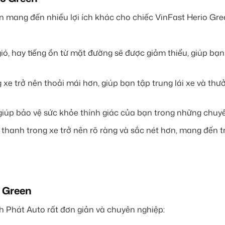
n mang đến nhiều lợi ích khác cho chiếc VinFast Herio Gr
 gió, hay tiếng ồn từ mặt đường sẽ được giảm thiểu, giúp bạ
 xe trở nên thoải mái hơn, giúp bạn tập trung lái xe và thư
 giúp bảo vệ sức khỏe thính giác của bạn trong những chuyế
thanh trong xe trở nên rõ ràng và sắc nét hơn, mang đến t
o Green
nh Phát Auto rất đơn giản và chuyên nghiệp: