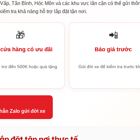
ấp, Tân Bình, Hóc Môn và các khu vực lân cận có thể gửi thôn
iểm tra khả năng hỗ trợ lắp đặt tận nơi.
🎁
📲
cửa hàng có ưu đãi
Báo giá trước
 trợ đến 500K hoặc quà tặng
Gửi đời xe để kiểm tra trước kh
hắn Zalo gửi đời xe
ắp đặt tận nơi thực tế