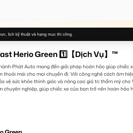
ực, lịch kỹ thuật và hạng mục thi công.
Fast Herio Green 1️⃣【Dịch Vụ】™
ành Phát Auto mang đến giải pháp hoàn hảo giúp chiếc 
an thoải mái cho mọi chuyến đi. Với công nghệ cách âm hiện
bảo vệ sức khỏe thính giác và nâng cao giá trị thẩm mỹ cho
âm chuyên nghiệp, giúp chiếc xe của bạn trở nên hoàn hảo
io Green