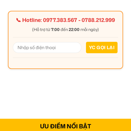
📞 Hotline:
0977.383.567
-
0788.212.999
(Hỗ trợ từ
7:00
đến
22:00
mỗi ngày)
ƯU ĐIỂM NỔI BẬT