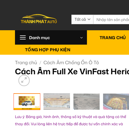
Bỏ
qua
nội
Tìm
kiếm:
dung
Danh mục
TRANG CHỦ
TỔNG HỢP PHỤ KIỆN
Trang chủ
/
Cách Âm Chống Ồn Ô Tô
Cách Âm Full Xe VinFast Heri
Lưu ý: Bảng giá, hình ảnh, thông số kỹ thuật và quà tặng có thể
thay đổi. Vui lòng liên hệ trực tiếp để được tư vấn chính xác và