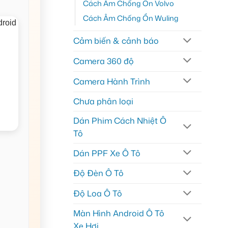
Cách Âm Chống Ồn Volvo
Cách Âm Chống Ồn Wuling
Cảm biến & cảnh báo
Camera 360 độ
Camera Hành Trình
Chưa phân loại
Dán Phim Cách Nhiệt Ô
Tô
Dán PPF Xe Ô Tô
Độ Đèn Ô Tô
Độ Loa Ô Tô
Màn Hình Android Ô Tô
Xe Hơi