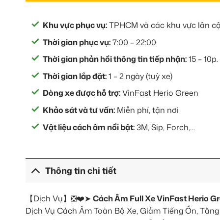
Khu vực phục vụ:
TPHCM và các khu vực lân cậ
Thời gian phục vụ:
7:00 – 22:00
Thời gian phản hồi thông tin tiếp nhận:
15 – 10p.
Thời gian lắp đặt:
1 – 2 ngày (tuỳ xe)
Dòng xe được hỗ trợ:
VinFast Herio Green
Khảo sát và tư vấn:
Miễn phí, tận nơi
Vật liệu cách âm nổi bật:
3M, Sip, Forch,…
Thông tin chi tiết
【Dịch Vụ】❎❤️➤
Cách Âm Full Xe VinFast Herio G
Dịch Vụ Cách Âm Toàn Bộ Xe, Giảm Tiếng Ồn, Tăng