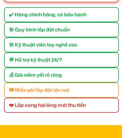
✔️ Hàng chính hãng, có bảo hành
🛠 Quy trình lắp đặt chuẩn
🛠 Kỹ thuật viên tay nghề cao
💬 Hỗ trợ kỹ thuật 24/7
💰 Giá niêm yết rõ ràng
🚚 Miễn phí lắp đặt tận nơi
❤️ Lắp xong hài lòng mới thu tiền