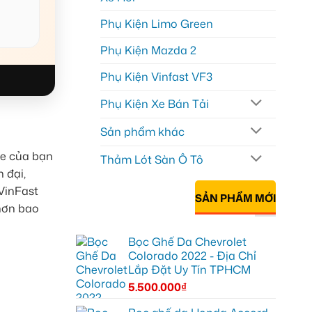
Phụ Kiện Limo Green
Phụ Kiện Mazda 2
Phụ Kiện Vinfast VF3
Phụ Kiện Xe Bán Tải
Sản phẩm khác
xe của bạn
Thảm Lót Sàn Ô Tô
 đại,
 VinFast
SẢN PHẨM MỚI
 hơn bao
Bọc Ghế Da Chevrolet
Colorado 2022 - Địa Chỉ
Lắp Đặt Uy Tín TPHCM
5.500.000
₫