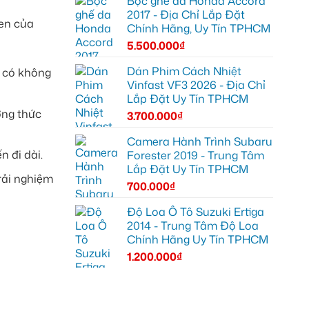
Bọc ghế da Honda Accord
2017 - Địa Chỉ Lắp Đặt
een của
Chính Hãng, Uy Tín TPHCM
5.500.000
₫
Dán Phim Cách Nhiệt
n có không
Vinfast VF3 2026 - Địa Chỉ
Lắp Đặt Uy Tín TPHCM
ởng thức
3.700.000
₫
Camera Hành Trình Subaru
n đi dài.
Forester 2019 - Trung Tâm
Lắp Đặt Uy Tín TPHCM
rải nghiệm
700.000
₫
Độ Loa Ô Tô Suzuki Ertiga
2014 - Trung Tâm Độ Loa
Chính Hãng Uy Tín TPHCM
1.200.000
₫