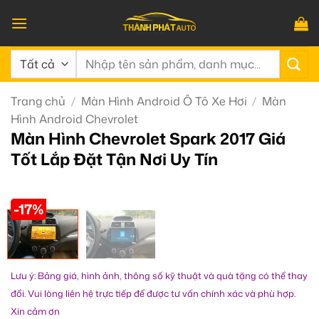
Bỏ
qua
nội
Tìm
dung
kiếm:
Trang chủ
/
Màn Hình Android Ô Tô Xe Hơi
/
Màn
Hình Android Chevrolet
Màn Hình Chevrolet Spark 2017 Giá
Tốt Lắp Đặt Tận Nơi Uy Tín
-17%
Lưu ý: Bảng giá, hình ảnh, thông số kỹ thuật và quà tặng có thể thay
đổi. Vui lòng liên hệ trực tiếp để được tư vấn chính xác và phù hợp.
Xin cảm ơn