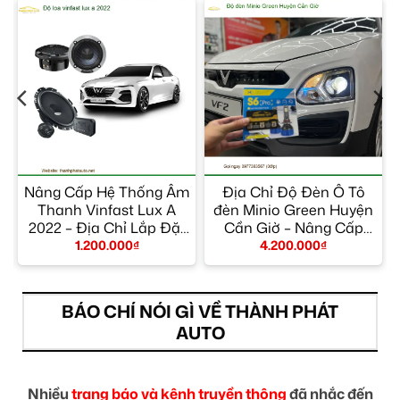
Nâng Cấp Hệ Thống Âm
Địa Chỉ Độ Đèn Ô Tô
Thanh Vinfast Lux A
đèn Minio Green Huyện
2022 – Địa Chỉ Lắp Đặt
Cần Giờ – Nâng Cấp
Uy Tín TPHCM
Chính Hãng
1.200.000
₫
4.200.000
₫
BÁO CHÍ NÓI GÌ VỀ THÀNH PHÁT
AUTO
Nhiều
trang báo và kênh truyền thông
đã nhắc đến