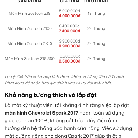
SẢN PHẨM
GIÁ BÁN
BẢO HÀNH
5.900.000đ
Màn Hình Zestech Z18
18 Tháng
4.900.000đ
8.400.000đ
Màn Hình Zestech Z100
24 Tháng
7.400.000đ
9.900.000đ
Màn Hình Zestech ZX10
24 Tháng
8.900.000đ
10.500.000đ
Màn Hình Zestech Z18 360
24 Tháng
9.500.000đ
Lưu ý: Giá trên chỉ mang tính tham khảo, vui lòng liên hệ Thành
Phát Auto để nhận báo giá chính xác và ưu đãi mới nhất.
Khả năng tương thích và lắp đặt
Là một kỹ thuật viên, tôi khẳng định rằng việc lắp đặt
màn hình Chevrolet Spark 2017
hoàn toàn sử dụng
giắc cắm zin 100%, không cắt trích dây điện ảnh
hưởng đến hệ thống bảo hành của hãng. Việc sử dụng
mặt dưỡng riêng cho dòng Spark 2017 giúp thiết bị