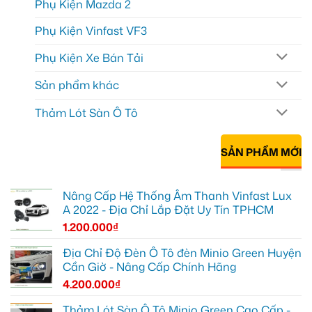
Phụ Kiện Mazda 2
Phụ Kiện Vinfast VF3
Phụ Kiện Xe Bán Tải
Sản phẩm khác
Thảm Lót Sàn Ô Tô
SẢN PHẨM MỚI
Nâng Cấp Hệ Thống Âm Thanh Vinfast Lux
A 2022 - Địa Chỉ Lắp Đặt Uy Tín TPHCM
1.200.000
₫
Địa Chỉ Độ Đèn Ô Tô đèn Minio Green Huyện
Cần Giờ - Nâng Cấp Chính Hãng
4.200.000
₫
Thảm Lót Sàn Ô Tô Minio Green Cao Cấp -