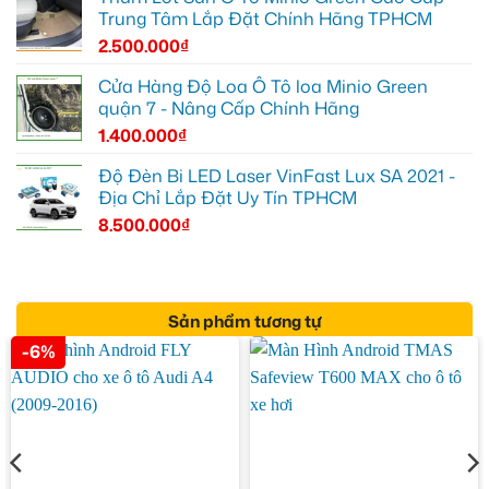
Trung Tâm Lắp Đặt Chính Hãng TPHCM
2.500.000
₫
Cửa Hàng Độ Loa Ô Tô loa Minio Green
quận 7 - Nâng Cấp Chính Hãng
1.400.000
₫
Độ Đèn Bi LED Laser VinFast Lux SA 2021 -
Địa Chỉ Lắp Đặt Uy Tín TPHCM
8.500.000
₫
Sản phẩm tương tự
-6%