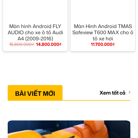
Màn hình Android FLY
Màn Hình Android TMAS
AUDIO cho xe ô tô Audi
Safeview T600 MAX cho ô
A4 (2009-2016)
tô xe hơi
15.800.000
₫
14.800.000
₫
11.700.000
₫
BÀI VIẾT MỚI
Xem tất cả