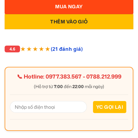
MUA NGAY
THÊM VÀO GIỎ
★★★★★
(21 đánh giá)
4.6
📞 Hotline:
0977.383.567
-
0788.212.999
(Hỗ trợ từ
7:00
đến
22:00
mỗi ngày)