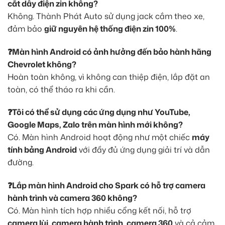
cắt dây điện zin không?
Không. Thành Phát Auto sử dụng jack cắm theo xe,
đảm bảo
giữ nguyên hệ thống điện zin 100%
.
❓Màn hình Android có ảnh hưởng đến bảo hành hãng
Chevrolet không?
Hoàn toàn không, vì không can thiệp điện, lắp đặt an
toàn, có thể tháo ra khi cần.
❓Tôi có thể sử dụng các ứng dụng như YouTube,
Google Maps, Zalo trên màn hình mới không?
Có. Màn hình Android hoạt động như một chiếc
máy
tính bảng Android
với đầy đủ ứng dụng giải trí và dẫn
đường.
❓Lắp màn hình Android cho Spark có hỗ trợ camera
hành trình và camera 360 không?
Có. Màn hình tích hợp nhiều cổng kết nối, hỗ trợ
camera lùi, camera hành trình, camera 360
và cả cảm