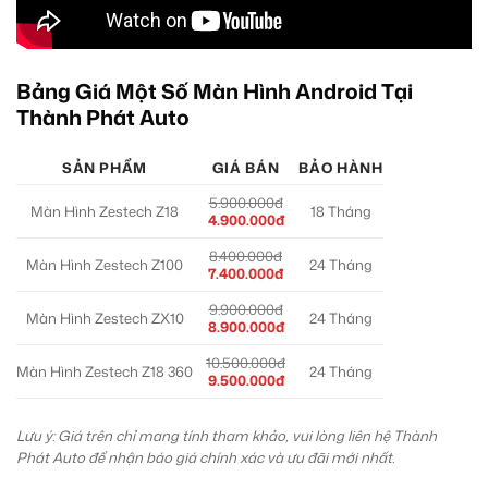
Bảng Giá Một Số Màn Hình Android Tại
Thành Phát Auto
SẢN PHẨM
GIÁ BÁN
BẢO HÀNH
5.900.000đ
Màn Hình Zestech Z18
18 Tháng
4.900.000đ
8.400.000đ
Màn Hình Zestech Z100
24 Tháng
7.400.000đ
9.900.000đ
Màn Hình Zestech ZX10
24 Tháng
8.900.000đ
10.500.000đ
Màn Hình Zestech Z18 360
24 Tháng
9.500.000đ
Lưu ý: Giá trên chỉ mang tính tham khảo, vui lòng liên hệ Thành
Phát Auto để nhận báo giá chính xác và ưu đãi mới nhất.