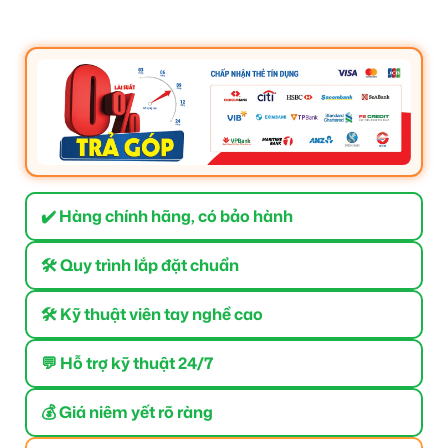
✔️ Hàng chính hãng, có bảo hành
🛠 Quy trình lắp đặt chuẩn
🛠 Kỹ thuật viên tay nghề cao
💬 Hỗ trợ kỹ thuật 24/7
💰 Giá niêm yết rõ ràng