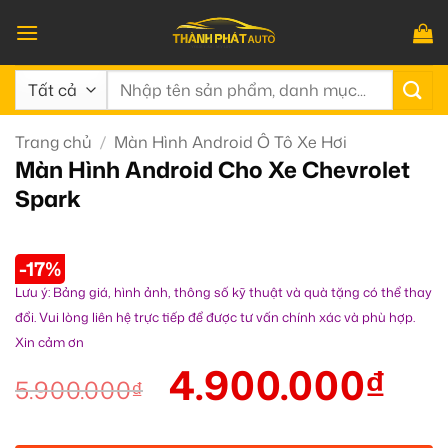
Bỏ
qua
nội
Tìm
dung
kiếm:
Trang chủ
/
Màn Hình Android Ô Tô Xe Hơi
Màn Hình Android Cho Xe Chevrolet
Spark
-17%
Lưu ý: Bảng giá, hình ảnh, thông số kỹ thuật và quà tặng có thể thay
đổi. Vui lòng liên hệ trực tiếp để được tư vấn chính xác và phù hợp.
Xin cảm ơn
4.900.000
₫
5.900.000
₫