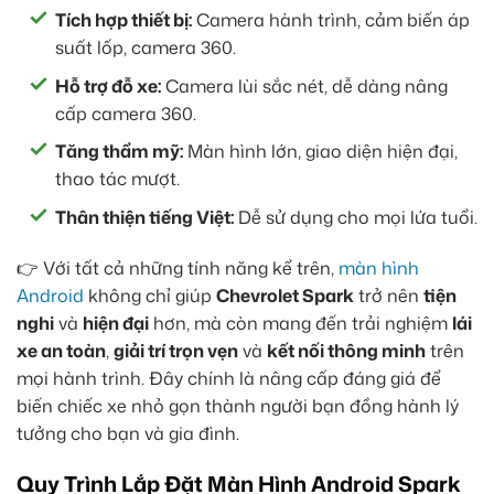
Tích hợp thiết bị:
Camera hành trình, cảm biến áp
suất lốp, camera 360.
Hỗ trợ đỗ xe:
Camera lùi sắc nét, dễ dàng nâng
cấp camera 360.
Tăng thẩm mỹ:
Màn hình lớn, giao diện hiện đại,
thao tác mượt.
Thân thiện tiếng Việt:
Dễ sử dụng cho mọi lứa tuổi.
👉 Với tất cả những tính năng kể trên,
màn hình
Android
không chỉ giúp
Chevrolet Spark
trở nên
tiện
nghi
và
hiện đại
hơn, mà còn mang đến trải nghiệm
lái
xe an toàn
,
giải trí trọn vẹn
và
kết nối thông minh
trên
mọi hành trình. Đây chính là nâng cấp đáng giá để
biến chiếc xe nhỏ gọn thành người bạn đồng hành lý
tưởng cho bạn và gia đình.
Quy Trình Lắp Đặt Màn Hình Android Spark