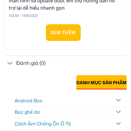
màn hình và update duọc em thợ hướng dẫn hỗ
trợ lại dễ hiểu nhanh gọn
Trả lời · 19/9/2025
XEM THÊM
Đánh giá (0)
DANH MỤC SẢN PHẨM
Android Box
Bọc ghế da
Cách Âm Chống Ồn Ô Tô