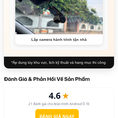
Lắp camera hành trình tận nhà
*Áp dụng tùy khu vực, lịch kỹ thuật và hạng mục thi công.
Đánh Giá & Phản Hồi Về Sản Phẩm
4.6
★
21 đánh giá cho Màn Hình Android Ô Tô
ĐÁNH GIÁ NGAY