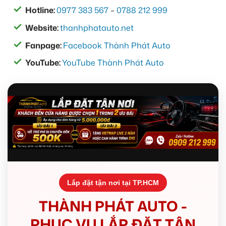
Hotline:
0977 383 567
–
0788 212 999
Website:
thanhphatauto.net
Fanpage:
Facebook Thành Phát Auto
YouTube:
YouTube Thành Phát Auto
Lắp đặt tận nơi tại TP.HCM
THÀNH PHÁT AUTO -
PHỤC VỤ LẮP ĐẶT TẬN