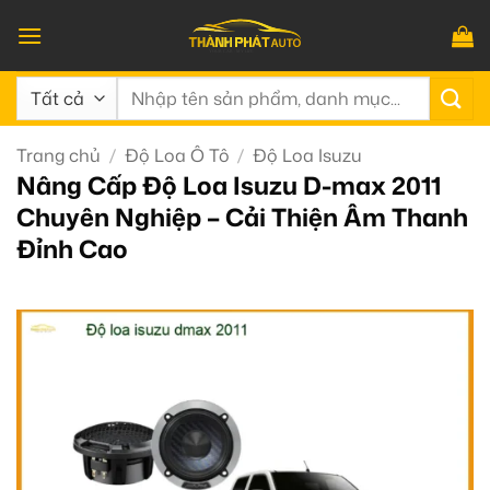
Bỏ
qua
nội
Tìm
dung
kiếm:
Trang chủ
/
Độ Loa Ô Tô
/
Độ Loa Isuzu
Nâng Cấp Độ Loa Isuzu D-max 2011
Chuyên Nghiệp – Cải Thiện Âm Thanh
Đỉnh Cao