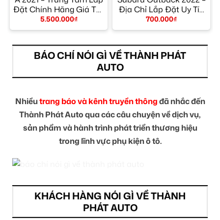
Đặt Chính Hãng Giá Tốt
Địa Chỉ Lắp Đặt Uy Tín
TPHCM
TPHCM
5.500.000
₫
700.000
₫
BÁO CHÍ NÓI GÌ VỀ THÀNH PHÁT
AUTO
Nhiều
trang báo và kênh truyền thông
đã nhắc đến
Thành Phát Auto qua các câu chuyện về dịch vụ,
sản phẩm và hành trình phát triển thương hiệu
trong lĩnh vực phụ kiện ô tô.
KHÁCH HÀNG NÓI GÌ VỀ THÀNH
PHÁT AUTO