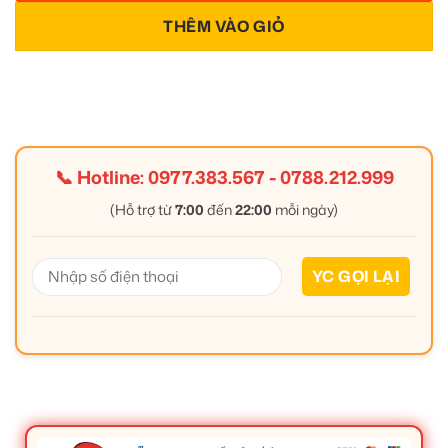
THÊM VÀO GIỎ
📞 Hotline:
0977.383.567
-
0788.212.999
(Hỗ trợ từ
7:00
đến
22:00
mỗi ngày)