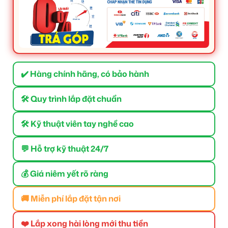
✔️ Hàng chính hãng, có bảo hành
🛠 Quy trình lắp đặt chuẩn
🛠 Kỹ thuật viên tay nghề cao
💬 Hỗ trợ kỹ thuật 24/7
💰 Giá niêm yết rõ ràng
🚚 Miễn phí lắp đặt tận nơi
❤️ Lắp xong hài lòng mới thu tiền