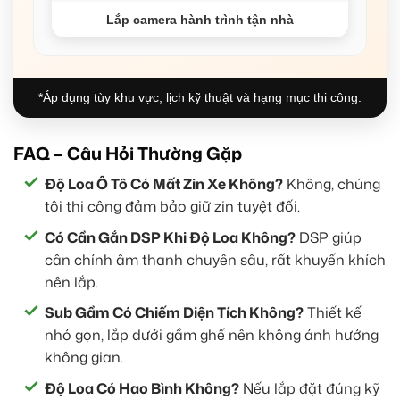
Lắp camera hành trình tận nhà
*Áp dụng tùy khu vực, lịch kỹ thuật và hạng mục thi công.
FAQ – Câu Hỏi Thường Gặp
Độ Loa Ô Tô Có Mất Zin Xe Không?
Không, chúng
tôi thi công đảm bảo giữ zin tuyệt đối.
Có Cần Gắn DSP Khi Độ Loa Không?
DSP giúp
cân chỉnh âm thanh chuyên sâu, rất khuyến khích
nên lắp.
Sub Gầm Có Chiếm Diện Tích Không?
Thiết kế
nhỏ gọn, lắp dưới gầm ghế nên không ảnh hưởng
không gian.
Độ Loa Có Hao Bình Không?
Nếu lắp đặt đúng kỹ