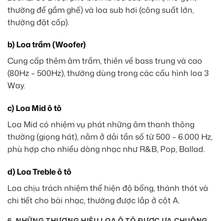
thường để gầm ghế) và loa sub hơi (công suất lớn,
thường đặt cốp).
b) Loa trầm (Woofer)
Cung cấp thêm âm trầm, thiên về bass trung và cao
(80Hz – 500Hz), thường dùng trong các cấu hình loa 3
Way.
c) Loa Mid ô tô
Loa Mid có nhiệm vụ phát những âm thanh thông
thường (giọng hát), nằm ở dải tần số từ 500 – 6.000 Hz,
phù hợp cho nhiều dòng nhạc như R&B, Pop, Ballad.
d) Loa Treble ô tô
Loa chịu trách nhiệm thể hiện độ bổng, thánh thót và
chi tiết cho bài nhạc, thường được lắp ở cột A.
6. NHỮNG THƯƠNG HIỆU LOA Ô TÔ ĐƯỢC ƯA CHUỘNG