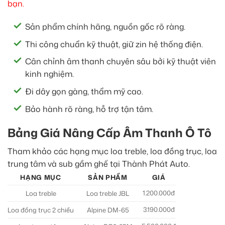
bạn.
Sản phẩm chính hãng, nguồn gốc rõ ràng.
Thi công chuẩn kỹ thuật, giữ zin hệ thống điện.
Cân chỉnh âm thanh chuyên sâu bởi kỹ thuật viên
kinh nghiệm.
Đi dây gọn gàng, thẩm mỹ cao.
Bảo hành rõ ràng, hỗ trợ tận tâm.
Bảng Giá Nâng Cấp Âm Thanh Ô Tô
Tham khảo các hạng mục loa treble, loa đồng trục, loa
trung tâm và sub gầm ghế tại Thành Phát Auto.
HẠNG MỤC
SẢN PHẨM
GIÁ
1.200.000đ
Loa treble
Loa treble JBL
3.190.000đ
Loa đồng trục 2 chiều
Alpine DM-65