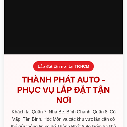
Lắp đặt tận nơi tại TP.HCM
THÀNH PHÁT AUTO -
PHỤC VỤ LẮP ĐẶT TẬN
NƠI
Khách tại Quận 7, Nhà Bè, Bình Chánh, Quận 8, Gò
Vấp, Tân Bình, Hóc Môn và các khu vực lân cận có
thể gửi thông tin xe để Thành Phát Auto kiểm tra khả