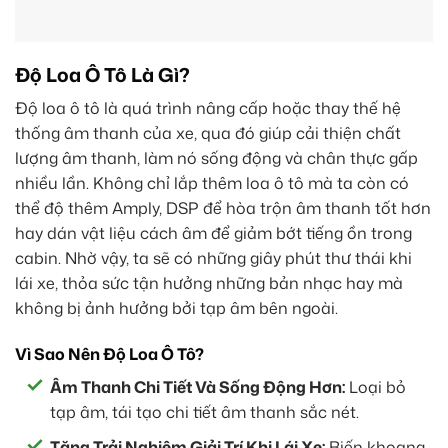
Độ Loa Ô Tô Là Gì?
Độ loa ô tô là quá trình nâng cấp hoặc thay thế hệ
thống âm thanh của xe, qua đó giúp cải thiện chất
lượng âm thanh, làm nó sống động và chân thực gấp
nhiều lần. Không chỉ lắp thêm loa ô tô mà ta còn có
thể độ thêm Amply, DSP để hòa trộn âm thanh tốt hơn
hay dán vật liệu cách âm để giảm bớt tiếng ồn trong
cabin. Nhờ vậy, ta sẽ có những giây phút thư thái khi
lái xe, thỏa sức tận hưởng những bản nhạc hay mà
không bị ảnh hưởng bởi tạp âm bên ngoài.
Vì Sao Nên Độ Loa Ô Tô?
Âm Thanh Chi Tiết Và Sống Động Hơn:
Loại bỏ
tạp âm, tái tạo chi tiết âm thanh sắc nét.
Tăng Trải Nghiệm Giải Trí Khi Lái Xe:
Biến khoang