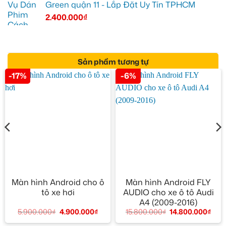
Green quận 11 - Lắp Đặt Uy Tín TPHCM
2.400.000
₫
Sản phẩm tương tự
-17%
-6%
Màn hình Android cho ô
Màn hình Android FLY
tô xe hơi
AUDIO cho xe ô tô Audi
A4 (2009-2016)
5.900.000
₫
4.900.000
₫
15.800.000
₫
14.800.000
₫