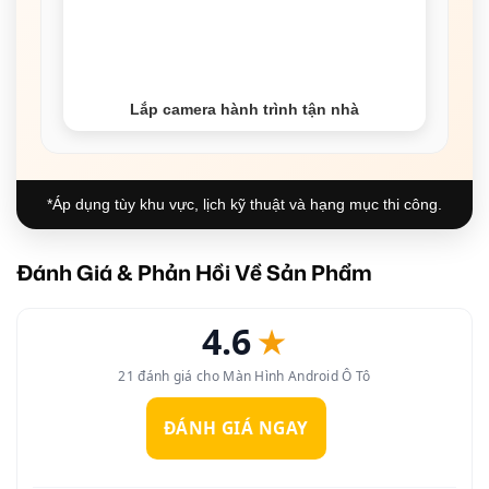
Lắp camera hành trình tận nhà
*Áp dụng tùy khu vực, lịch kỹ thuật và hạng mục thi công.
Đánh Giá & Phản Hồi Về Sản Phẩm
4.6
★
21 đánh giá cho Màn Hình Android Ô Tô
ĐÁNH GIÁ NGAY