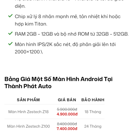
diện.
Chip xử lý 8 nhân mạnh mẽ, tản nhiệt khí hoặc
hợp kim Titan.
RAM 2GB – 12GB và bộ nhớ ROM từ 32GB – 512GB.
Màn hình IPS/2K sắc nét, độ phân giải lên tới
2000×1200.\
Bảng Giá Một Số Màn Hình Android Tại
Thành Phát Auto
SẢN PHẨM
GIÁ BÁN
BẢO HÀNH
5.900.000đ
Màn Hình Zestech Z18
18 Tháng
4.900.000đ
8.400.000đ
Màn Hình Zestech Z100
24 Tháng
7.400.000đ