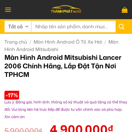
Bỏ
qua
nội
Tìm
dung
kiếm:
Trang chủ
/
Màn Hình Android Ô Tô Xe Hơi
/
Màn
Hình Android Mitsubishi
Màn Hình Android Mitsubishi Lancer
2006 Chính Hãng, Lắp Đặt Tận Nơi
TPHCM
-17%
Lưu ý: Bảng giá, hình ảnh, thông số kỹ thuật và quà tặng có thể thay
đổi. Vui lòng liên hệ trực tiếp để được tư vấn chính xác và phù hợp.
Xin cảm ơn
4.900.000
₫
5.900.000
₫