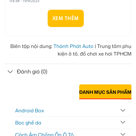
Trả lời · 19/9/2025
XEM THÊM
Biên tập nội dung:
Thành Phát Auto
| Trung tâm phụ
kiện ô tô, đồ chơi xe hơi TPHCM
Đánh giá (0)
DANH MỤC SẢN PHẨM
Android Box
Bọc ghế da
Cách Âm Chống Ồn Ô Tô