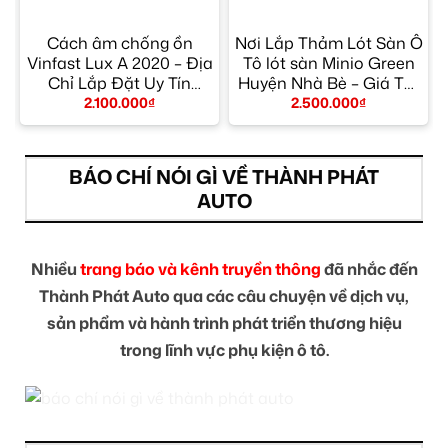
h
Cách âm chống ồn
Nơi Lắp Thảm Lót Sàn Ô
Vinfast Lux A 2020 – Địa
Tô lót sàn Minio Green
n
Chỉ Lắp Đặt Uy Tín
Huyện Nhà Bè – Giá Tốt
TPHCM
TPHCM
2.100.000
₫
2.500.000
₫
BÁO CHÍ NÓI GÌ VỀ THÀNH PHÁT
AUTO
Nhiều
trang báo và kênh truyền thông
đã nhắc đến
Thành Phát Auto qua các câu chuyện về dịch vụ,
sản phẩm và hành trình phát triển thương hiệu
trong lĩnh vực phụ kiện ô tô.