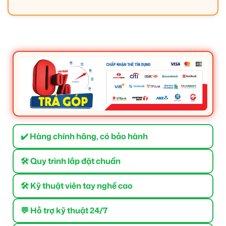
✔️ Hàng chính hãng, có bảo hành
🛠 Quy trình lắp đặt chuẩn
🛠 Kỹ thuật viên tay nghề cao
💬 Hỗ trợ kỹ thuật 24/7