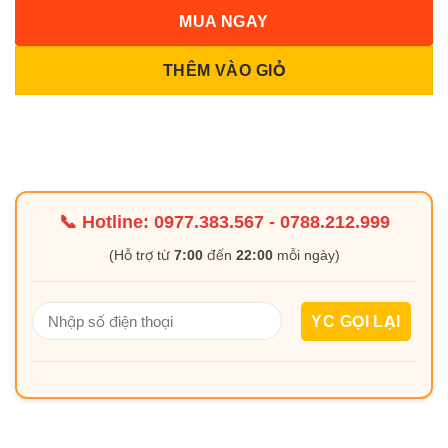
MUA NGAY
THÊM VÀO GIỎ
📞 Hotline:
0977.383.567
-
0788.212.999
(Hỗ trợ từ
7:00
đến
22:00
mỗi ngày)