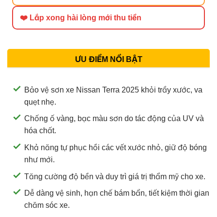
❤️ Lắp xong hài lòng mới thu tiền
ƯU ĐIỂM NỔI BẬT
Bảo vệ sơn xe Nissan Terra 2025 khỏi trầy xước, va
quẹt nhẹ.
Chống ố vàng, bạc màu sơn do tác động của UV và
hóa chất.
Khả năng tự phục hồi các vết xước nhỏ, giữ độ bóng
như mới.
Tăng cường độ bền và duy trì giá trị thẩm mỹ cho xe.
Dễ dàng vệ sinh, hạn chế bám bẩn, tiết kiệm thời gian
chăm sóc xe.