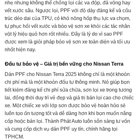
nhẹ nhưng không thể chống lại các va đập, đá văng hay
vết xước sâu. Ngược lại, PPF với độ dày đáng kể và cấu
trúc dẻo dai của TPU, có khả năng hấp thụ lực va chạm,
tự phục hồi vết xước và bảo vệ sơn xe khỏi các tác nhân
vật lý hiệu quả hơn rất nhiều. Đây là lý do vì sao PPF
được xem là giải pháp bảo vệ sơn xe toàn diện và tối ưu
nhất hiện nay.
Đầu tư bảo vệ – Giá trị bền vững cho Nissan Terra
Dán PPF cho Nissan Terra 2025 không chỉ là một khoản
chi phí mà là một khoản đầu tư thông minh. Nó giúp bạn
tiết kiệm đáng kể chi phí sửa chữa, sơn lại xe trong tương
lai, đồng thời duy trì vẻ đẹp và giá trị bán lại cao cho chiếc
xe. Một chiếc xe với lớp sơn được bảo vệ hoàn hảo sẽ
luôn tạo ấn tượng tốt và dễ dàng hơn khi bạn muốn nâng
cấp hoặc bán lại. Thành Phát Auto luôn sẵn sàng tư vấn
và cung cấp dịch vụ dán PPF uy tín, chính hãng tại
TPHCM.