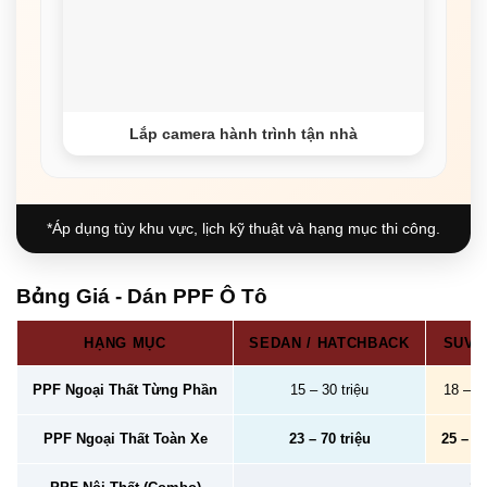
Lắp camera hành trình tận nhà
*Áp dụng tùy khu vực, lịch kỹ thuật và hạng mục thi công.
Bảng Giá - Dán PPF Ô Tô
HẠNG MỤC
SEDAN / HATCHBACK
SUV /
PPF Ngoại Thất Từng Phần
15 – 30 triệu
18 – 40
PPF Ngoại Thất Toàn Xe
23 – 70 triệu
25 – 78