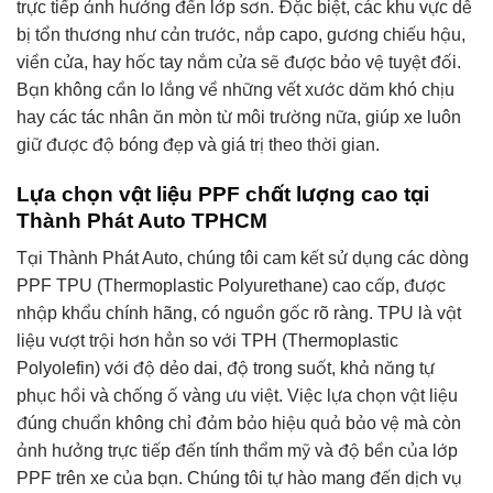
trực tiếp ảnh hưởng đến lớp sơn. Đặc biệt, các khu vực dễ
bị tổn thương như cản trước, nắp capo, gương chiếu hậu,
viền cửa, hay hốc tay nắm cửa sẽ được bảo vệ tuyệt đối.
Bạn không cần lo lắng về những vết xước dăm khó chịu
hay các tác nhân ăn mòn từ môi trường nữa, giúp xe luôn
giữ được độ bóng đẹp và giá trị theo thời gian.
Lựa chọn vật liệu PPF chất lượng cao tại
Thành Phát Auto TPHCM
Tại Thành Phát Auto, chúng tôi cam kết sử dụng các dòng
PPF TPU (Thermoplastic Polyurethane) cao cấp, được
nhập khẩu chính hãng, có nguồn gốc rõ ràng. TPU là vật
liệu vượt trội hơn hẳn so với TPH (Thermoplastic
Polyolefin) với độ dẻo dai, độ trong suốt, khả năng tự
phục hồi và chống ố vàng ưu việt. Việc lựa chọn vật liệu
đúng chuẩn không chỉ đảm bảo hiệu quả bảo vệ mà còn
ảnh hưởng trực tiếp đến tính thẩm mỹ và độ bền của lớp
PPF trên xe của bạn. Chúng tôi tự hào mang đến dịch vụ