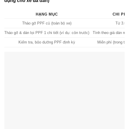
dụng cho xe đã dán)
HẠNG MỤC
CHI PHÍ
Tháo gỡ PPF cũ (toàn bộ xe)
Từ 3.00
Tháo gỡ & dán lại PPF 1 chi tiết (ví dụ: cản trước)
Tính theo giá dán mớ
Kiểm tra, bảo dưỡng PPF định kỳ
Miễn phí (trong th