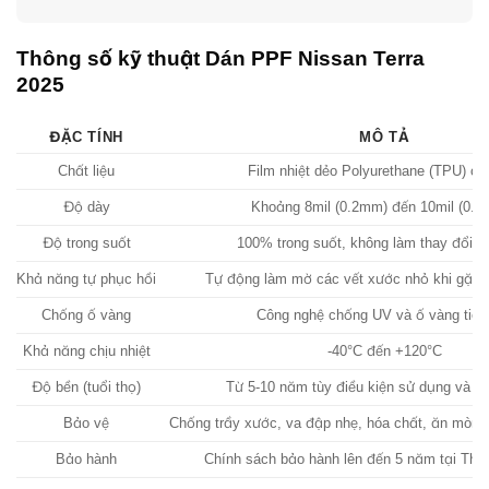
Thông số kỹ thuật Dán PPF Nissan Terra
2025
ĐẶC TÍNH
MÔ TẢ
Chất liệu
Film nhiệt dẻo Polyurethane (TPU) ca
Độ dày
Khoảng 8mil (0.2mm) đến 10mil (0.
Độ trong suốt
100% trong suốt, không làm thay đổi 
Khả năng tự phục hồi
Tự động làm mờ các vết xước nhỏ khi gặp n
Chống ố vàng
Công nghệ chống UV và ố vàng tiên 
Khả năng chịu nhiệt
-40°C đến +120°C
Độ bền (tuổi thọ)
Từ 5-10 năm tùy điều kiện sử dụng và b
Bảo vệ
Chống trầy xước, va đập nhẹ, hóa chất, ăn mòn, 
Bảo hành
Chính sách bảo hành lên đến 5 năm tại Thà