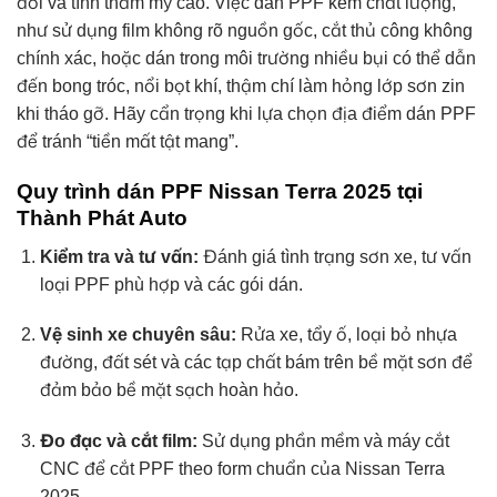
đối và tính thẩm mỹ cao. Việc dán PPF kém chất lượng,
như sử dụng film không rõ nguồn gốc, cắt thủ công không
chính xác, hoặc dán trong môi trường nhiều bụi có thể dẫn
đến bong tróc, nổi bọt khí, thậm chí làm hỏng lớp sơn zin
khi tháo gỡ. Hãy cẩn trọng khi lựa chọn địa điểm dán PPF
để tránh “tiền mất tật mang”.
Quy trình dán PPF Nissan Terra 2025 tại
Thành Phát Auto
Kiểm tra và tư vấn:
Đánh giá tình trạng sơn xe, tư vấn
loại PPF phù hợp và các gói dán.
Vệ sinh xe chuyên sâu:
Rửa xe, tẩy ố, loại bỏ nhựa
đường, đất sét và các tạp chất bám trên bề mặt sơn để
đảm bảo bề mặt sạch hoàn hảo.
Đo đạc và cắt film:
Sử dụng phần mềm và máy cắt
CNC để cắt PPF theo form chuẩn của Nissan Terra
2025.