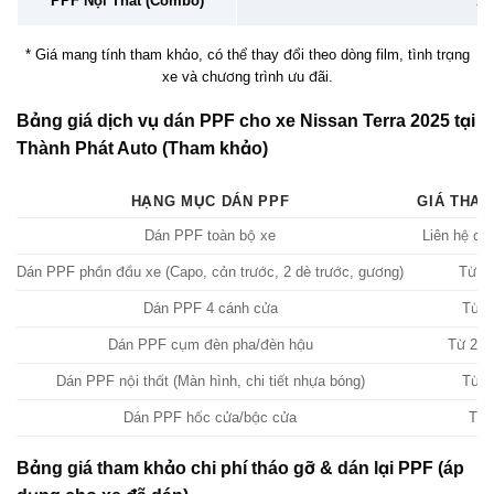
PPF Nội Thất (Combo)
2 –
* Giá mang tính tham khảo, có thể thay đổi theo dòng film, tình trạng
xe và chương trình ưu đãi.
Bảng giá dịch vụ dán PPF cho xe Nissan Terra 2025 tại
Thành Phát Auto (Tham khảo)
HẠNG MỤC DÁN PPF
GIÁ THAM
Dán PPF toàn bộ xe
Liên hệ để 
Dán PPF phần đầu xe (Capo, cản trước, 2 dè trước, gương)
Từ 15
Dán PPF 4 cánh cửa
Từ 8
Dán PPF cụm đèn pha/đèn hậu
Từ 2.0
Dán PPF nội thất (Màn hình, chi tiết nhựa bóng)
Từ 1
Dán PPF hốc cửa/bậc cửa
Từ 
Bảng giá tham khảo chi phí tháo gỡ & dán lại PPF (áp