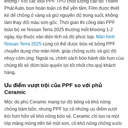
không? Với các loại PPF TPU chất lượng cao tại Thành
Phát Auto, bạn hoàn toàn có thể yên tâm. Film được thiết
kế để chống ố vàng và giữ nguyên độ trong suốt, không
làm thay đổi màu sơn gốc. Thời gian thi công dán PPF
toàn bộ xe Nissan Terra 2025 thường mất khoảng 1-2
ngày, tùy thuộc vào diện tích và độ phức tạp.
Màn hình
Nissan Terra 2025
cũng có thể được bảo vệ bằng PPF
chuyên dụng cho màn hình, giúp chống xước và giữ độ
nhạy cảm ứng. Ngoài ra, chính sách bảo hành dài hạn của
chúng tôi sẽ đảm bảo quyền lợi tốt nhất cho quý khách
hàng.
Ưu điểm vượt trội của PPF so với phủ
Ceramic
Mặc dù phủ Ceramic mang lại độ bóng và khả năng
chống bám bẩn, nhưng PPF lại có những ưu điểm vượt
trội hơn hẳn về khả năng bảo vệ. Ceramic chỉ tạo ra một
lớp màng mỏng trên bề mặt sơn, có khả năng chống xước