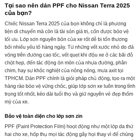
Tại sao nên dán PPF cho Nissan Terra 2025
của bạn?
Chiếc Nissan Terra 2025 của bạn không chỉ là phương
tiện di chuyển mà còn là tài sản giá trị, cần được bảo vệ
tối ưu. Lớp sơn nguyên bản của xe rất dễ bị tổn thương
bởi nhiều yếu tố hàng ngày. Từ những vết xước nhỏ do đá
văng trên đường cao tốc, vết quẹt khi đậu xe ở các bãi đỗ
chật hẹp, đến tác động ăn mòn của nhựa đường, phân
chim, hay sự khắc nghiệt của nắng nóng, mưa axit tại
TPHCM. Dán PPF chính là giải pháp chủ động, tạo ra một
hàng rào bảo vệ vững chắc, giúp lớp sơn xe luôn trong tình
trạng tốt nhất, kéo dài tuổi thọ và giữ nguyên vẻ đẹp thẩm
mỹ của xe.
Bảo vệ toàn diện cho lớp sơn zin
PPF (Paint Protection Film) hoạt động như một lớp da thứ
hai cho xe, hấp thụ mọi tác động gây hại thay vì để chúng