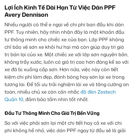
Lợi Ích Kinh Tế Dài Hạn Từ Việc Dán PPF
Avery Dennison
Nhiều người có thể e ngại về chi phí ban đầu khi dán
PPF. Tuy nhiên, hãy nhìn nhận đây là một khoản đầu
tư thông minh cho chiếc xe của bạn. Lớp PPF không
chỉ bảo vệ sơn xe khỏi hư hại mà còn giúp duy trì giá
trị bán lại của xe. Một chiếc xe với lớp sơn nguyên bản,
không trầy xước, luôn có giá trị cao hơn đáng kể so với
xe đã bị xuống cấp sơn. Hơn nữa, việc này còn tiết
kiệm chi phí làm đẹp, đánh bóng hay sơn lại xe trong
tương lai. Để tối ưu trải nghiệm lái xe và tăng cường an
toàn, nhiều chủ xe còn cân nhắc
độ đèn Zestech
Quận 10
, đảm bảo tầm nhìn tốt nhất.
Đầu Tư Thông Minh Cho Giá Trị Bền Vững
So với việc phải sơn lại một chi tiết hay cả xe với chi
phí không hề nhỏ, việc dán PPF ngay từ đầu sẽ là giải