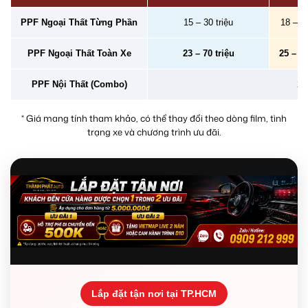
PPF Ngoại Thất Từng Phần
15 – 30 triệu
18 – 40
PPF Ngoại Thất Toàn Xe
23 – 70 triệu
25 – 78
PPF Nội Thất (Combo)
2 –
* Giá mang tính tham khảo, có thể thay đổi theo dòng film, tình
trạng xe và chương trình ưu đãi.
Lắp đặt tận nơi tại TP.HCM