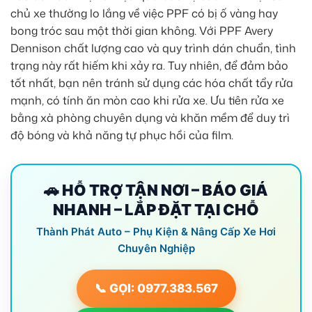
chủ xe thường lo lắng về việc PPF có bị ố vàng hay
bong tróc sau một thời gian không. Với PPF Avery
Dennison chất lượng cao và quy trình dán chuẩn, tình
trạng này rất hiếm khi xảy ra. Tuy nhiên, để đảm bảo
tốt nhất, bạn nên tránh sử dụng các hóa chất tẩy rửa
mạnh, có tính ăn mòn cao khi rửa xe. Ưu tiên rửa xe
bằng xà phòng chuyên dụng và khăn mềm để duy trì
độ bóng và khả năng tự phục hồi của film.
🚗 HỖ TRỢ TẬN NƠI – BÁO GIÁ
NHANH – LẮP ĐẶT TẠI CHỖ
Thành Phát Auto – Phụ Kiện & Nâng Cấp Xe Hơi
Chuyên Nghiệp
📞 GỌI: 0977.383.567