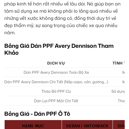
pháp kinh tế hơn rất nhiều về lâu dài. Nó giúp bạn an
tâm sử dụng xe mà không phải lo lắng quá nhiều về
những vết xước không đáng có, đồng thời duy trì vẻ
đẹp thẩm mỹ, sự sang trọng của chiếc xe qua nhiều
năm.
Bảng Giá Dán PPF Avery Dennison Tham
Khảo
DỊCH VỤ
TÌNH T
Dán PPF Avery Dennison Toàn Bộ Xe
Mới
Dán PPF Avery Dennison Chi Tiết (Nắp capo, cản, gương,…)
Mới
Tháo Bỏ PPF Cũ
Sử dụng d
Dán Lại PPF Một Chi Tiết
Thay 
Bảng Giá - Dán PPF Ô Tô
HẠNG MỤC
SEDAN / HATCHBACK
SUV /