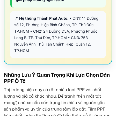
📍
Hệ thống Thành Phát Auto:
• CN1: 11 Đường
số 12, Phường Hiệp Bình Chánh, TP. Thủ Đức,
TP.HCM • CN2: 24 Đường D5A, Phường Phước
Long B, TP. Thủ Đức, TP.HCM • CN3: 753
Nguyễn Ảnh Thủ, Tân Chánh Hiệp, Quận 12,
TP.HCM
Những Lưu Ý Quan Trọng Khi Lựa Chọn Dán
PPF Ô Tô
Thị trường hiện nay có rất nhiều loại PPF với chất
lượng và giá cả khác nhau. Để tránh “tiền mất tật
mang”, chủ xe cần cẩn trọng tìm hiểu về nguồn gốc
sản phẩm và uy tín của trung tâm lắp đặt. Film PPF
kém chất lượng thường có độ bền thấp, dễ ố vàng, rạn