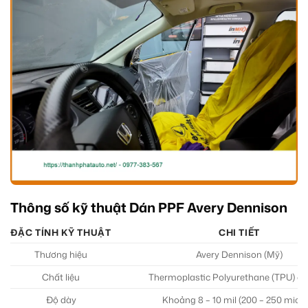
Thông số kỹ thuật Dán PPF Avery Dennison
ĐẶC TÍNH KỸ THUẬT
CHI TIẾT
Thương hiệu
Avery Dennison (Mỹ)
Chất liệu
Thermoplastic Polyurethane (TPU) ca
Độ dày
Khoảng 8 – 10 mil (200 – 250 micro