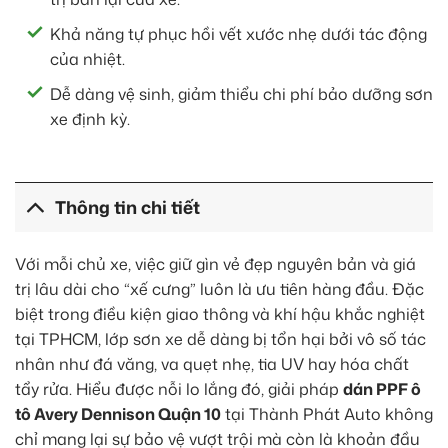
Khả năng tự phục hồi vết xước nhẹ dưới tác động
của nhiệt.
Dễ dàng vệ sinh, giảm thiểu chi phí bảo dưỡng sơn
xe định kỳ.
Thông tin chi tiết
Với mỗi chủ xe, việc giữ gìn vẻ đẹp nguyên bản và giá
trị lâu dài cho “xế cưng” luôn là ưu tiên hàng đầu. Đặc
biệt trong điều kiện giao thông và khí hậu khắc nghiệt
tại TPHCM, lớp sơn xe dễ dàng bị tổn hại bởi vô số tác
nhân như đá văng, va quẹt nhẹ, tia UV hay hóa chất
tẩy rửa. Hiểu được nỗi lo lắng đó, giải pháp
dán PPF ô
tô Avery Dennison Quận 10
tại Thành Phát Auto không
chỉ mang lại sự bảo vệ vượt trội mà còn là khoản đầu