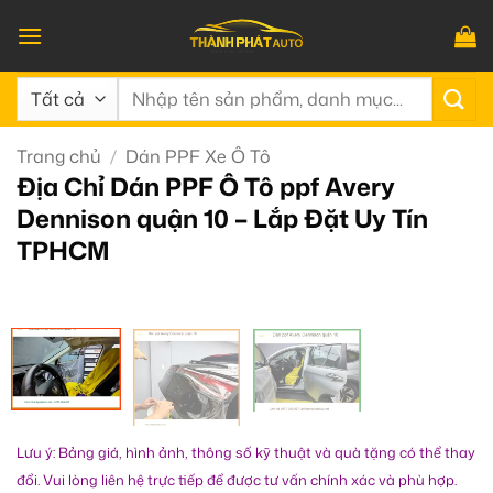
Bỏ
qua
nội
Tìm
dung
kiếm:
Trang chủ
/
Dán PPF Xe Ô Tô
Địa Chỉ Dán PPF Ô Tô ppf Avery
Dennison quận 10 – Lắp Đặt Uy Tín
TPHCM
Lưu ý: Bảng giá, hình ảnh, thông số kỹ thuật và quà tặng có thể thay
đổi. Vui lòng liên hệ trực tiếp để được tư vấn chính xác và phù hợp.