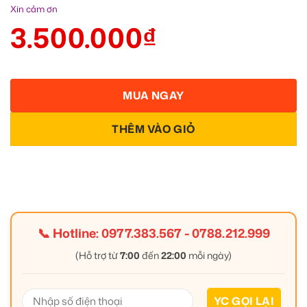
Xin cảm ơn
3.500.000
₫
MUA NGAY
THÊM VÀO GIỎ
📞 Hotline:
0977.383.567
-
0788.212.999
(Hỗ trợ từ
7:00
đến
22:00
mỗi ngày)