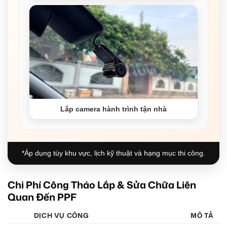
Lắp camera hành trình tận nhà
*Áp dụng tùy khu vực, lịch kỹ thuật và hạng mục thi công.
Chi Phí Công Tháo Lắp & Sửa Chữa Liên
Quan Đến PPF
DỊCH VỤ CÔNG
MÔ TẢ