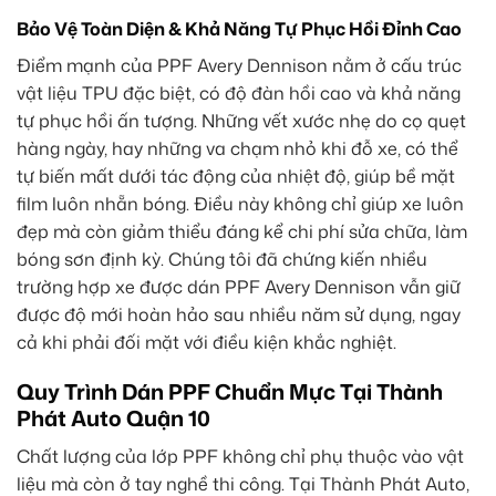
Bảo Vệ Toàn Diện & Khả Năng Tự Phục Hồi Đỉnh Cao
Điểm mạnh của PPF Avery Dennison nằm ở cấu trúc
vật liệu TPU đặc biệt, có độ đàn hồi cao và khả năng
tự phục hồi ấn tượng. Những vết xước nhẹ do cọ quẹt
hàng ngày, hay những va chạm nhỏ khi đỗ xe, có thể
tự biến mất dưới tác động của nhiệt độ, giúp bề mặt
film luôn nhẵn bóng. Điều này không chỉ giúp xe luôn
đẹp mà còn giảm thiểu đáng kể chi phí sửa chữa, làm
bóng sơn định kỳ. Chúng tôi đã chứng kiến nhiều
trường hợp xe được dán PPF Avery Dennison vẫn giữ
được độ mới hoàn hảo sau nhiều năm sử dụng, ngay
cả khi phải đối mặt với điều kiện khắc nghiệt.
Quy Trình Dán PPF Chuẩn Mực Tại Thành
Phát Auto Quận 10
Chất lượng của lớp PPF không chỉ phụ thuộc vào vật
liệu mà còn ở tay nghề thi công. Tại Thành Phát Auto,