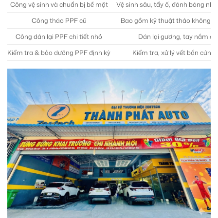
Công vệ sinh và chuẩn bị bề mặt
Vệ sinh sâu, tẩy ố, đánh bóng nhẹ
Công tháo PPF cũ
Bao gồm kỹ thuật tháo không ả
Công dán lại PPF chi tiết nhỏ
Dán lại gương, tay nắm c
Kiểm tra & bảo dưỡng PPF định kỳ
Kiểm tra, xử lý vết bẩn cứng