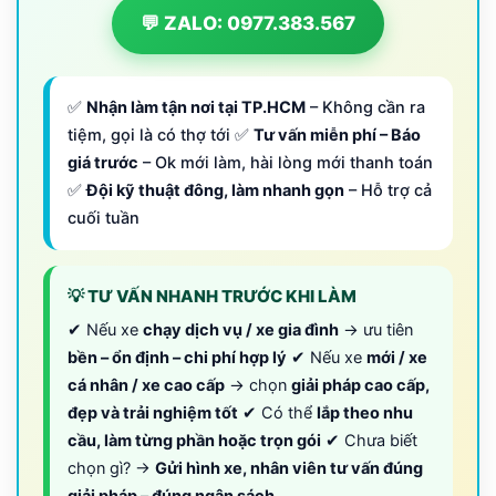
💬 ZALO: 0977.383.567
✅
Nhận làm tận nơi tại TP.HCM
– Không cần ra
tiệm, gọi là có thợ tới ✅
Tư vấn miễn phí – Báo
giá trước
– Ok mới làm, hài lòng mới thanh toán
✅
Đội kỹ thuật đông, làm nhanh gọn
– Hỗ trợ cả
cuối tuần
💡 TƯ VẤN NHANH TRƯỚC KHI LÀM
✔ Nếu xe
chạy dịch vụ / xe gia đình
→ ưu tiên
bền – ổn định – chi phí hợp lý
✔ Nếu xe
mới / xe
cá nhân / xe cao cấp
→ chọn
giải pháp cao cấp,
đẹp và trải nghiệm tốt
✔ Có thể
lắp theo nhu
cầu, làm từng phần hoặc trọn gói
✔ Chưa biết
chọn gì? →
Gửi hình xe, nhân viên tư vấn đúng
giải pháp – đúng ngân sách