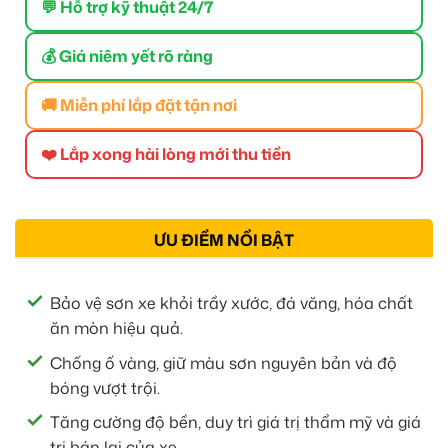
💬 Hỗ trợ kỹ thuật 24/7
💰 Giá niêm yết rõ ràng
🚚 Miễn phí lắp đặt tận nơi
❤️ Lắp xong hài lòng mới thu tiền
ƯU ĐIỂM NỔI BẬT
Bảo vệ sơn xe khỏi trầy xước, đá văng, hóa chất
ăn mòn hiệu quả.
Chống ố vàng, giữ màu sơn nguyên bản và độ
bóng vượt trội.
Tăng cường độ bền, duy trì giá trị thẩm mỹ và giá
trị bán lại của xe.