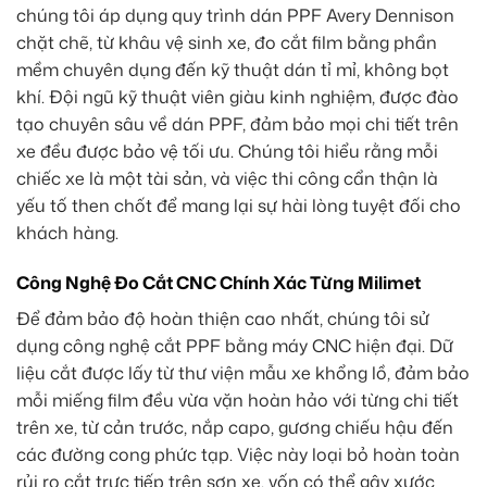
chúng tôi áp dụng quy trình dán PPF Avery Dennison
chặt chẽ, từ khâu vệ sinh xe, đo cắt film bằng phần
mềm chuyên dụng đến kỹ thuật dán tỉ mỉ, không bọt
khí. Đội ngũ kỹ thuật viên giàu kinh nghiệm, được đào
tạo chuyên sâu về dán PPF, đảm bảo mọi chi tiết trên
xe đều được bảo vệ tối ưu. Chúng tôi hiểu rằng mỗi
chiếc xe là một tài sản, và việc thi công cẩn thận là
yếu tố then chốt để mang lại sự hài lòng tuyệt đối cho
khách hàng.
Công Nghệ Đo Cắt CNC Chính Xác Từng Milimet
Để đảm bảo độ hoàn thiện cao nhất, chúng tôi sử
dụng công nghệ cắt PPF bằng máy CNC hiện đại. Dữ
liệu cắt được lấy từ thư viện mẫu xe khổng lồ, đảm bảo
mỗi miếng film đều vừa vặn hoàn hảo với từng chi tiết
trên xe, từ cản trước, nắp capo, gương chiếu hậu đến
các đường cong phức tạp. Việc này loại bỏ hoàn toàn
rủi ro cắt trực tiếp trên sơn xe, vốn có thể gây xước