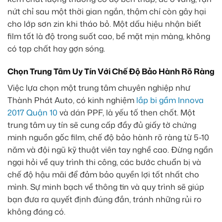
nứt chỉ sau một thời gian ngắn, thậm chí còn gây hại
cho lớp sơn zin khi tháo bỏ. Một dấu hiệu nhận biết
film tốt là độ trong suốt cao, bề mặt mịn màng, không
có tạp chất hay gợn sóng.
Chọn Trung Tâm Uy Tín Với Chế Độ Bảo Hành Rõ Ràng
Việc lựa chọn một trung tâm chuyên nghiệp như
Thành Phát Auto, có kinh nghiệm
lắp bi gầm Innova
2017 Quận 10
và dán PPF, là yếu tố then chốt. Một
trung tâm uy tín sẽ cung cấp đầy đủ giấy tờ chứng
minh nguồn gốc film, chế độ bảo hành rõ ràng từ 5-10
năm và đội ngũ kỹ thuật viên tay nghề cao. Đừng ngần
ngại hỏi về quy trình thi công, các bước chuẩn bị và
chế độ hậu mãi để đảm bảo quyền lợi tốt nhất cho
mình. Sự minh bạch về thông tin và quy trình sẽ giúp
bạn đưa ra quyết định đúng đắn, tránh những rủi ro
không đáng có.