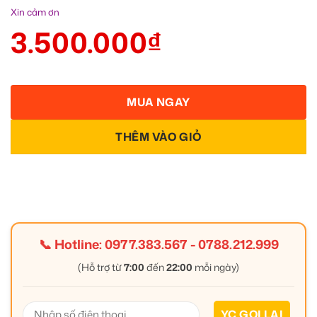
Xin cảm ơn
3.500.000
₫
MUA NGAY
THÊM VÀO GIỎ
📞 Hotline:
0977.383.567
-
0788.212.999
(Hỗ trợ từ
7:00
đến
22:00
mỗi ngày)