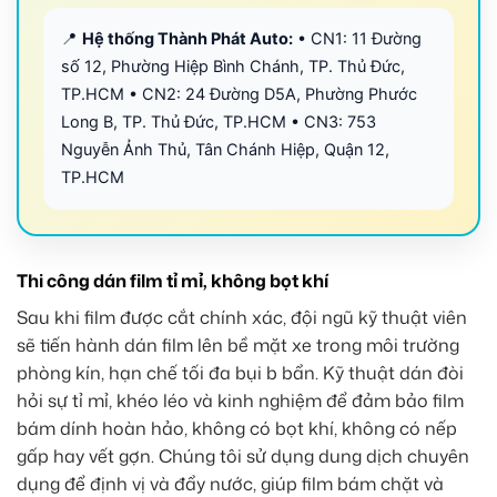
📍
Hệ thống Thành Phát Auto:
• CN1: 11 Đường
số 12, Phường Hiệp Bình Chánh, TP. Thủ Đức,
TP.HCM • CN2: 24 Đường D5A, Phường Phước
Long B, TP. Thủ Đức, TP.HCM • CN3: 753
Nguyễn Ảnh Thủ, Tân Chánh Hiệp, Quận 12,
TP.HCM
Thi công dán film tỉ mỉ, không bọt khí
Sau khi film được cắt chính xác, đội ngũ kỹ thuật viên
sẽ tiến hành dán film lên bề mặt xe trong môi trường
phòng kín, hạn chế tối đa bụi b bẩn. Kỹ thuật dán đòi
hỏi sự tỉ mỉ, khéo léo và kinh nghiệm để đảm bảo film
bám dính hoàn hảo, không có bọt khí, không có nếp
gấp hay vết gợn. Chúng tôi sử dụng dung dịch chuyên
dụng để định vị và đẩy nước, giúp film bám chặt và