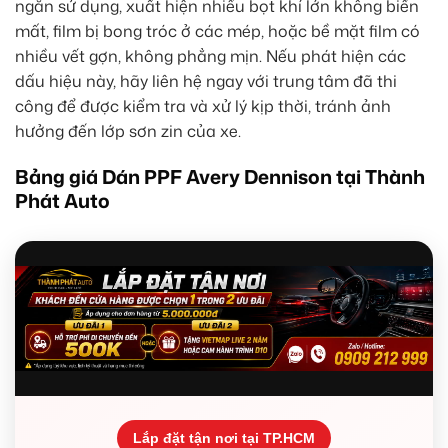
ngắn sử dụng, xuất hiện nhiều bọt khí lớn không biến
mất, film bị bong tróc ở các mép, hoặc bề mặt film có
nhiều vết gợn, không phẳng mịn. Nếu phát hiện các
dấu hiệu này, hãy liên hệ ngay với trung tâm đã thi
công để được kiểm tra và xử lý kịp thời, tránh ảnh
hưởng đến lớp sơn zin của xe.
Bảng giá Dán PPF Avery Dennison tại Thành
Phát Auto
Lắp đặt tận nơi tại TP.HCM