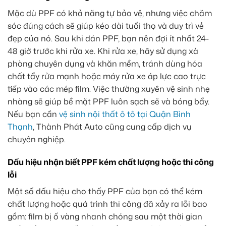
Mặc dù PPF có khả năng tự bảo vệ, nhưng việc chăm
sóc đúng cách sẽ giúp kéo dài tuổi thọ và duy trì vẻ
đẹp của nó. Sau khi dán PPF, bạn nên đợi ít nhất 24-
48 giờ trước khi rửa xe. Khi rửa xe, hãy sử dụng xà
phòng chuyên dụng và khăn mềm, tránh dùng hóa
chất tẩy rửa mạnh hoặc máy rửa xe áp lực cao trực
tiếp vào các mép film. Việc thường xuyên vệ sinh nhẹ
nhàng sẽ giúp bề mặt PPF luôn sạch sẽ và bóng bẩy.
Nếu bạn cần
vệ sinh nội thất ô tô tại Quận Bình
Thạnh
, Thành Phát Auto cũng cung cấp dịch vụ
chuyên nghiệp.
Dấu hiệu nhận biết PPF kém chất lượng hoặc thi công
lỗi
Một số dấu hiệu cho thấy PPF của bạn có thể kém
chất lượng hoặc quá trình thi công đã xảy ra lỗi bao
gồm: film bị ố vàng nhanh chóng sau một thời gian