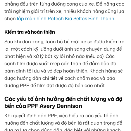
phẳng đều trên từng đường cong của xe. Để nâng cao
trải nghiệm giải trí trên xe, nhiều khách hàng cũng lựa
chọn
lắp màn hình Potech Kia Seltos Bình Thạnh
.
Kiểm tra và hoàn thiện
Sau khi dán xong, toàn bộ bề mặt xe sẽ được kiểm tra
lại một cách kỹ lưỡng dưới ánh sáng chuyên dụng để
phát hiện và xử lý bất kỳ lỗi nhỏ nào (nếu có). Các
cạnh film được vuốt mép cẩn thận để đảm bảo độ
bám dính tối ưu và vẻ đẹp hoàn thiện. Khách hàng sẽ
được hướng dẫn chi tiết về cách chăm sóc và bảo
dưỡng PPF để film đạt được độ bền cao nhất.
Các yếu tố ảnh hưởng đến chất lượng và độ
bền của PPF Avery Dennison
Khi quyết định dán PPF, việc hiểu rõ các yếu tố ảnh
hưởng đến chất lượng và độ bền là rất quan trọng để
đưa ra lựa chọn đúng đắn, đặc biệt với những khách