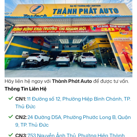
Hãy liên hệ ngay với
Thành Phát Auto
để được tư vấn.
Thông Tin Liên Hệ
CN1:
11 Đường số 12, Phường Hiệp Bình Chánh, TP.
Thủ Đức
CN2:
24 Đường D5A, Phường Phước Long B, Quận
9, TP. Thủ Đức
CN3:
753 Nguyễn Ảnh Thủ, Phường Hiệp Thành,