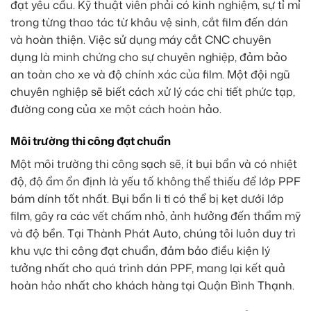
đạt yêu cầu. Kỹ thuật viên phải có kinh nghiệm, sự tỉ mỉ
trong từng thao tác từ khâu vệ sinh, cắt film đến dán
và hoàn thiện. Việc sử dụng máy cắt CNC chuyên
dụng là minh chứng cho sự chuyên nghiệp, đảm bảo
an toàn cho xe và độ chính xác của film. Một đội ngũ
chuyên nghiệp sẽ biết cách xử lý các chi tiết phức tạp,
đường cong của xe một cách hoàn hảo.
Môi trường thi công đạt chuẩn
Một môi trường thi công sạch sẽ, ít bụi bẩn và có nhiệt
độ, độ ẩm ổn định là yếu tố không thể thiếu để lớp PPF
bám dính tốt nhất. Bụi bẩn li ti có thể bị kẹt dưới lớp
film, gây ra các vết chấm nhỏ, ảnh hưởng đến thẩm mỹ
và độ bền. Tại Thành Phát Auto, chúng tôi luôn duy trì
khu vực thi công đạt chuẩn, đảm bảo điều kiện lý
tưởng nhất cho quá trình dán PPF, mang lại kết quả
hoàn hảo nhất cho khách hàng tại Quận Bình Thạnh.