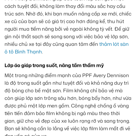
cách tuyệt đối, không làm thay đổi màu sắc hay cấu
trúc sơn. Nhờ đó, khi bạn muốn nâng cấp xe mới, chiếc
xe cũ của bạn sẽ có giá trị cao hơn đáng kể, thu hút
người mua tiềm năng bởi vẻ ngoài không tỳ vết. Để giữ
gìn nội thất sạch sẽ song song với việc bảo vệ lớp sơn,
nhiều chủ xe tại đây cũng quan tâm đến
thảm lót sàn
ô tô Bình Thạnh
.
Lớp áo giáp trong suốt, nâng tầm thẩm mỹ
Một trong những điểm mạnh của PPF Avery Dennison
là độ trong suốt gần như tuyệt đối và khả năng duy trì
độ bóng cho bề mặt sơn. Film không chỉ bảo vệ mà
còn giúp lớp sơn trông sâu hơn, bóng bẩy hơn, như vừa
được phủ một lớp men gốm. Công nghệ chống ố vàng
tiên tiến đảm bảo film không bị ngả màu theo thời
gian, giữ cho vẻ đẹp của xe luôn rạng rỡ và sang trọng.
Bạn sẽ không cần lo lắng về việc lớp film làm mất đi vẻ