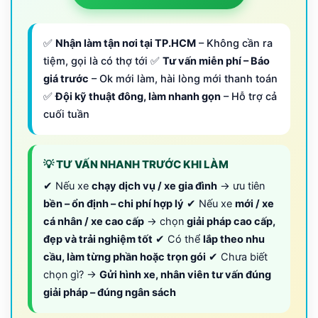
✅
Nhận làm tận nơi tại TP.HCM
– Không cần ra
tiệm, gọi là có thợ tới ✅
Tư vấn miễn phí – Báo
giá trước
– Ok mới làm, hài lòng mới thanh toán
✅
Đội kỹ thuật đông, làm nhanh gọn
– Hỗ trợ cả
cuối tuần
💡 TƯ VẤN NHANH TRƯỚC KHI LÀM
✔ Nếu xe
chạy dịch vụ / xe gia đình
→ ưu tiên
bền – ổn định – chi phí hợp lý
✔ Nếu xe
mới / xe
cá nhân / xe cao cấp
→ chọn
giải pháp cao cấp,
đẹp và trải nghiệm tốt
✔ Có thể
lắp theo nhu
cầu, làm từng phần hoặc trọn gói
✔ Chưa biết
chọn gì? →
Gửi hình xe, nhân viên tư vấn đúng
giải pháp – đúng ngân sách