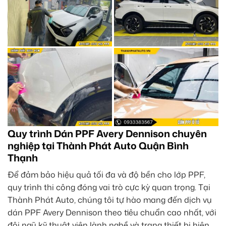
Quy trình Dán PPF Avery Dennison chuyên
nghiệp tại Thành Phát Auto Quận Bình
Thạnh
Để đảm bảo hiệu quả tối đa và độ bền cho lớp PPF,
quy trình thi công đóng vai trò cực kỳ quan trọng. Tại
Thành Phát Auto, chúng tôi tự hào mang đến dịch vụ
dán PPF Avery Dennison theo tiêu chuẩn cao nhất, với
đội ngũ kỹ thuật viên lành nghề và trang thiết bị hiện