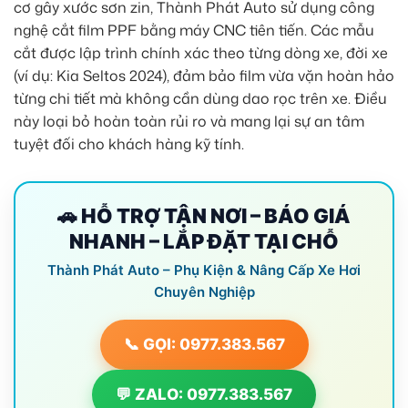
cơ gây xước sơn zin, Thành Phát Auto sử dụng công
nghệ cắt film PPF bằng máy CNC tiên tiến. Các mẫu
cắt được lập trình chính xác theo từng dòng xe, đời xe
(ví dụ: Kia Seltos 2024), đảm bảo film vừa vặn hoàn hảo
từng chi tiết mà không cần dùng dao rọc trên xe. Điều
này loại bỏ hoàn toàn rủi ro và mang lại sự an tâm
tuyệt đối cho khách hàng kỹ tính.
🚗 HỖ TRỢ TẬN NƠI – BÁO GIÁ
NHANH – LẮP ĐẶT TẠI CHỖ
Thành Phát Auto – Phụ Kiện & Nâng Cấp Xe Hơi
Chuyên Nghiệp
📞 GỌI: 0977.383.567
💬 ZALO: 0977.383.567