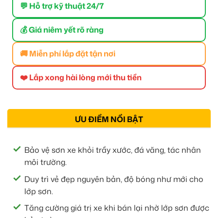
💬 Hỗ trợ kỹ thuật 24/7
💰 Giá niêm yết rõ ràng
🚚 Miễn phí lắp đặt tận nơi
❤️ Lắp xong hài lòng mới thu tiền
ƯU ĐIỂM NỔI BẬT
Bảo vệ sơn xe khỏi trầy xước, đá văng, tác nhân
môi trường.
Duy trì vẻ đẹp nguyên bản, độ bóng như mới cho
lớp sơn.
Tăng cường giá trị xe khi bán lại nhờ lớp sơn được