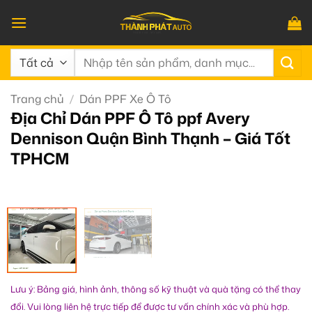
Bỏ
qua
nội
Tìm
dung
kiếm:
Trang chủ
/
Dán PPF Xe Ô Tô
Địa Chỉ Dán PPF Ô Tô ppf Avery
Dennison Quận Bình Thạnh – Giá Tốt
TPHCM
Lưu ý: Bảng giá, hình ảnh, thông số kỹ thuật và quà tặng có thể thay
đổi. Vui lòng liên hệ trực tiếp để được tư vấn chính xác và phù hợp.