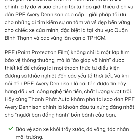
chính là lý do vì sao chúng tôi tự hào giới thiệu dịch vụ
dán PPF Avery Dennison cao cấp – giải pháp tối ưu
cho những ai tìm kiếm sự an tâm và vẻ đẹp bền vững
cho chiếc xe của mình, đặc biệt là tại khu vực Quận
Bình Thạnh và các vùng lân cận ở TPHCM.
PPF (Paint Protection Film) không chỉ là một lớp film
bảo vệ thông thường, mà là “áo giáp vô hình” được
thiết kế để chống lại mọi thách thức từ điều kiện
đường sá khắc nghiệt đến các yếu tố thời tiết. Và khi
nói đến PPF, Avery Dennison là cái tên được tin cậy
hàng đầu với công nghệ tiên tiến, chất lượng vượt trội.
Hãy cùng Thành Phát Auto khám phá tại sao dán PPF
Avery Dennison chính là khoản đầu tư xứng đáng nhất
cho “người bạn đồng hành” bốn bánh của bạn.
Bảo vệ sơn xe khỏi trầy xước, đá văng, tác nhân
môi trường.