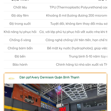
Chất liệu
TPU (Thermoplastic Polyurethane) cao cấ
Độ dày film
Khoảng 8 mil (tương đương 200 micromet),
Độ trong suốt
Tuyệt đối, không làm thay đổi màu sơn 
Khả năng tự phục hồi
Có, với lớp phủ tự phục hồi vết xước nhẹ khi tiế
Chống ố vàng
Công nghệ chống UV tiên tiến, hạn chế tối 
Chống bám bẩn
Bề mặt kỵ nước (hydrophobic), giúp việc vệ
Độ bền
Trung bình 5-10 năm tùy đi
Bảo hành
Chính hãng từ nhà sản xuất và Thàn