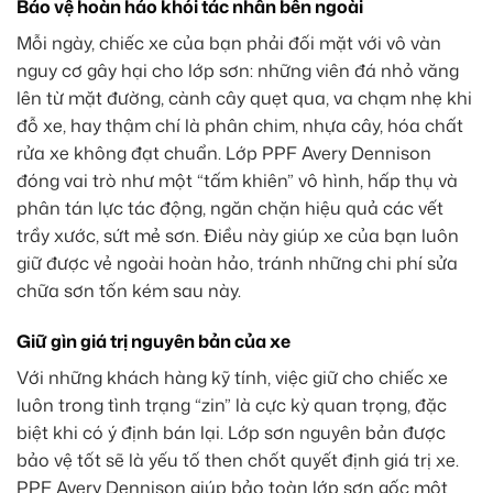
Bảo vệ hoàn hảo khỏi tác nhân bên ngoài
Mỗi ngày, chiếc xe của bạn phải đối mặt với vô vàn
nguy cơ gây hại cho lớp sơn: những viên đá nhỏ văng
lên từ mặt đường, cành cây quẹt qua, va chạm nhẹ khi
đỗ xe, hay thậm chí là phân chim, nhựa cây, hóa chất
rửa xe không đạt chuẩn. Lớp PPF Avery Dennison
đóng vai trò như một “tấm khiên” vô hình, hấp thụ và
phân tán lực tác động, ngăn chặn hiệu quả các vết
trầy xước, sứt mẻ sơn. Điều này giúp xe của bạn luôn
giữ được vẻ ngoài hoàn hảo, tránh những chi phí sửa
chữa sơn tốn kém sau này.
Giữ gìn giá trị nguyên bản của xe
Với những khách hàng kỹ tính, việc giữ cho chiếc xe
luôn trong tình trạng “zin” là cực kỳ quan trọng, đặc
biệt khi có ý định bán lại. Lớp sơn nguyên bản được
bảo vệ tốt sẽ là yếu tố then chốt quyết định giá trị xe.
PPF Avery Dennison giúp bảo toàn lớp sơn gốc một