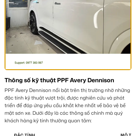
Thông số kỹ thuật PPF Avery Dennison
PPF Avery Dennison nổi bật trên thị trường nhờ những
đặc tính kỹ thuật vượt trội, được nghiên cứu và phát
triển để đáp ứng yêu cầu khắt khe nhất về bảo vệ bề
mặt sơn xe. Dưới đây là các thông số chính mà quý
khách hàng kỹ tính thường quan tâm:
ĐẶC TÍNH
MÔ TẢ 