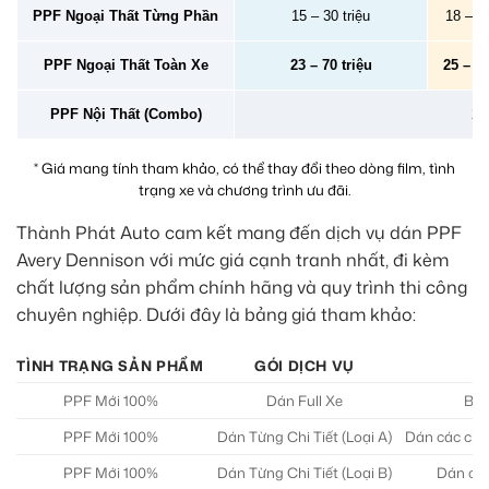
PPF Ngoại Thất Từng Phần
15 – 30 triệu
18 – 40
PPF Ngoại Thất Toàn Xe
23 – 70 triệu
25 – 78
PPF Nội Thất (Combo)
2 –
* Giá mang tính tham khảo, có thể thay đổi theo dòng film, tình
trạng xe và chương trình ưu đãi.
Thành Phát Auto cam kết mang đến dịch vụ dán PPF
Avery Dennison với mức giá cạnh tranh nhất, đi kèm
chất lượng sản phẩm chính hãng và quy trình thi công
chuyên nghiệp. Dưới đây là bảng giá tham khảo:
TÌNH TRẠNG SẢN PHẨM
GÓI DỊCH VỤ
PPF Mới 100%
Dán Full Xe
Bảo
PPF Mới 100%
Dán Từng Chi Tiết (Loại A)
Dán các chi 
PPF Mới 100%
Dán Từng Chi Tiết (Loại B)
Dán các 