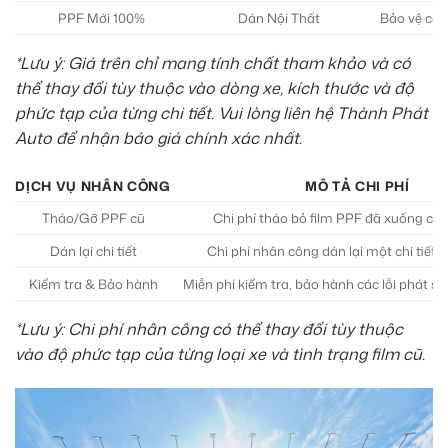
PPF Mới 100%
Dán Nội Thất
Bảo vệ các 
*Lưu ý: Giá trên chỉ mang tính chất tham khảo và có
thể thay đổi tùy thuộc vào dòng xe, kích thước và độ
phức tạp của từng chi tiết. Vui lòng liên hệ Thành Phát
Auto để nhận báo giá chính xác nhất.
DỊCH VỤ NHÂN CÔNG
MÔ TẢ CHI PHÍ
Tháo/Gỡ PPF cũ
Chi phí tháo bỏ film PPF đã xuống cấp 
Dán lại chi tiết
Chi phí nhân công dán lại một chi tiết đ
Kiểm tra & Bảo hành
Miễn phí kiểm tra, bảo hành các lỗi phát sin
*Lưu ý: Chi phí nhân công có thể thay đổi tùy thuộc
vào độ phức tạp của từng loại xe và tình trạng film cũ.