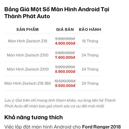
Bảng Giá Một Số Màn Hình Android Tại
Thành Phát Auto
SẢN PHẨM
GIÁ BÁN
BẢO HÀNH
5.900.000đ
Màn Hình Zestech Z18
18 Tháng
4.900.000đ
8.400.000đ
Màn Hình Zestech Z100
24 Tháng
7.400.000đ
9.900.000đ
Màn Hình Zestech ZX10
24 Tháng
8.900.000đ
10.500.000đ
Màn Hình Zestech Z18 360
24 Tháng
9.500.000đ
Lưu ý: Giá trên chỉ mang tính tham khảo, vui lòng liên hệ Thành
Phát Auto để nhận báo giá chính xác và ưu đãi mới nhất.
Khả năng tương thích
Việc lắp đặt màn hình Android cho
Ford Ranger 2018