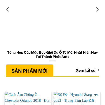
Tổng Hợp Các Mẫu Bọc Ghế Da Ô Tô Mới Nhất Hiện Nay
Tại Thành Phát Auto
SẢN PHẨM MỚI
Xem tất cả