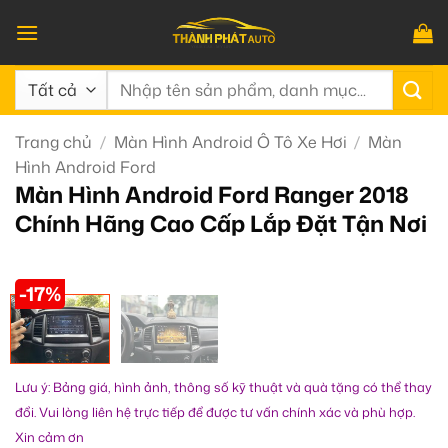
Bỏ
qua
nội
Tìm
dung
kiếm:
Trang chủ
/
Màn Hình Android Ô Tô Xe Hơi
/
Màn
Hình Android Ford
Màn Hình Android Ford Ranger 2018
Chính Hãng Cao Cấp Lắp Đặt Tận Nơi
-17%
Lưu ý: Bảng giá, hình ảnh, thông số kỹ thuật và quà tặng có thể thay
đổi. Vui lòng liên hệ trực tiếp để được tư vấn chính xác và phù hợp.
Xin cảm ơn