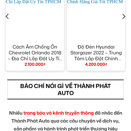
Cách Âm Chống Ồn
Độ Đèn Hyundai
Chevrolet Orlando 2018
Stargazer 2022 – Trung
– Địa Chỉ Lắp Đặt Uy Tín
Tâm Lắp Đặt Chính
TPHCM
Hãng Giá Tốt TPHCM
2.100.000
₫
4.200.000
₫
BÁO CHÍ NÓI GÌ VỀ THÀNH PHÁT
AUTO
Nhiều
trang báo và kênh truyền thông
đã nhắc đến
Thành Phát Auto qua các câu chuyện về dịch vụ,
sản phẩm và hành trình phát triển thương hiệu