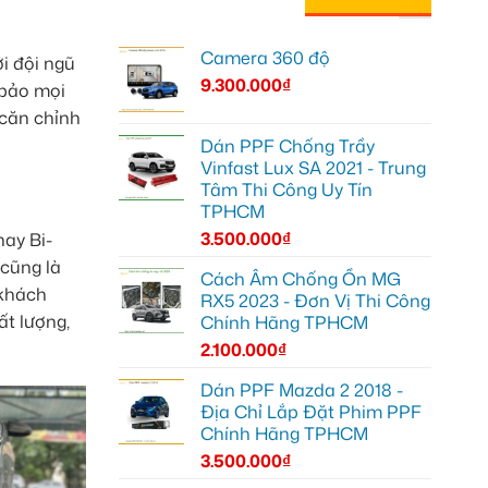
Camera 360 độ
i đội ngũ
9.300.000
₫
 bảo mọi
 căn chỉnh
Dán PPF Chống Trầy
Vinfast Lux SA 2021 - Trung
Tâm Thi Công Uy Tín
TPHCM
3.500.000
₫
hay Bi-
cũng là
Cách Âm Chống Ồn MG
 khách
RX5 2023 - Đơn Vị Thi Công
ất lượng,
Chính Hãng TPHCM
2.100.000
₫
Dán PPF Mazda 2 2018 -
Địa Chỉ Lắp Đặt Phim PPF
Chính Hãng TPHCM
3.500.000
₫