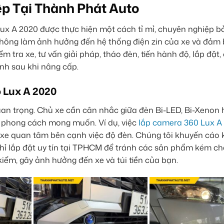
p Tại Thành Phát Auto
Lux A 2020 được thực hiện một cách tỉ mỉ, chuyên nghiệp bở
 không làm ảnh hưởng đến hệ thống điện zin của xe và đảm
m tra xe, tư vấn giải pháp, tháo đèn, tiến hành độ, lắp đặt,
ịnh sau khi nâng cấp.
 Lux A 2020
uan trọng. Chủ xe cần cân nhắc giữa đèn Bi-LED, Bi-Xenon 
à phong cách mong muốn. Ví dụ, việc
lắp camera 360 Lux A
xe quan tâm bên cạnh việc độ đèn. Chúng tôi khuyến cáo
hỉ lắp đặt uy tín tại TPHCM để tránh các sản phẩm kém ch
ểm, gây ảnh hưởng đến xe và túi tiền của bạn.