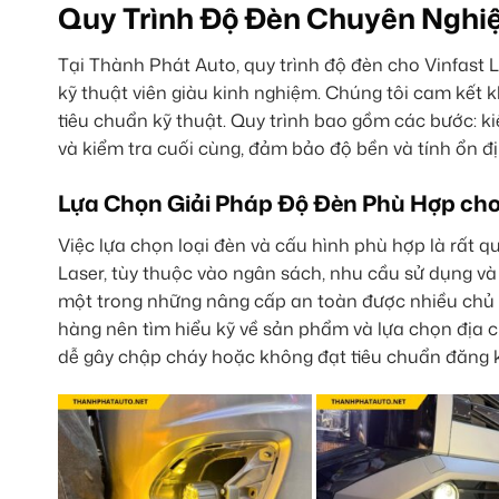
Quy Trình Độ Đèn Chuyên Nghiệ
Tại Thành Phát Auto, quy trình độ đèn cho Vinfast 
kỹ thuật viên giàu kinh nghiệm. Chúng tôi cam kết
tiêu chuẩn kỹ thuật. Quy trình bao gồm các bước: kiể
và kiểm tra cuối cùng, đảm bảo độ bền và tính ổn đ
Lựa Chọn Giải Pháp Độ Đèn Phù Hợp cho
Việc lựa chọn loại đèn và cấu hình phù hợp là rất q
Laser, tùy thuộc vào ngân sách, nhu cầu sử dụng v
một trong những nâng cấp an toàn được nhiều chủ 
hàng nên tìm hiểu kỹ về sản phẩm và lựa chọn địa c
dễ gây chập cháy hoặc không đạt tiêu chuẩn đăng ki