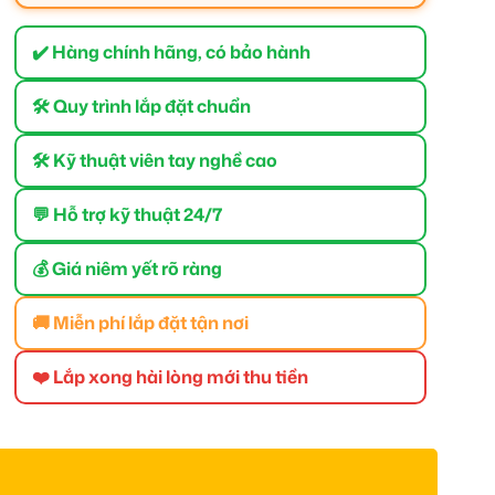
✔️ Hàng chính hãng, có bảo hành
🛠 Quy trình lắp đặt chuẩn
🛠 Kỹ thuật viên tay nghề cao
💬 Hỗ trợ kỹ thuật 24/7
💰 Giá niêm yết rõ ràng
🚚 Miễn phí lắp đặt tận nơi
❤️ Lắp xong hài lòng mới thu tiền