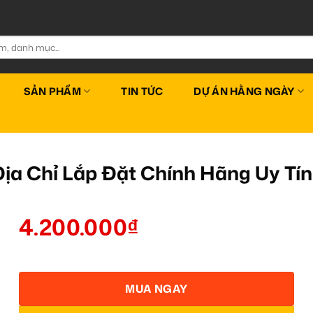
SẢN PHẨM
TIN TỨC
DỰ ÁN HẰNG NGÀY
 Địa Chỉ Lắp Đặt Chính Hãng Uy T
4.200.000
₫
MUA NGAY