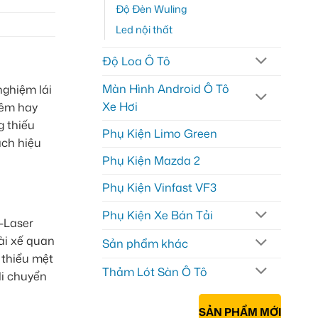
Độ Đèn Wuling
Led nội thất
Độ Loa Ô Tô
Màn Hình Android Ô Tô
nghiệm lái
Xe Hơi
đêm hay
g thiếu
Phụ Kiện Limo Green
ách hiệu
Phụ Kiện Mazda 2
Phụ Kiện Vinfast VF3
Phụ Kiện Xe Bán Tải
-Laser
ài xế quan
Sản phẩm khác
 thiểu mệt
Thảm Lót Sàn Ô Tô
di chuyển
SẢN PHẨM MỚI