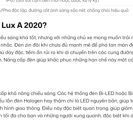
IP67 (đối với cụm đèn mới hoặc được xử lý kỹ)
Pha độc lập, đường cắt ánh sáng sắc nét, chống chói hiệu quả
 Lux A 2020?
iếu sáng khá tốt, nhưng với những chủ xe mong muốn trải 
ân nhắc. Đèn zin đôi khi chưa đủ mạnh mẽ để phá tan màn 
ù dày đặc, tiềm ẩn rủi ro khi di chuyển trên các cung đườn
n. Nâng cấp đèn giúp khắc phục những hạn chế này một c
cấp khả năng chiếu sáng. Các hệ thống đèn Bi-LED hoặc Bi
u lần đèn Halogen hay thậm chí là LED nguyên bản, giúp t
nh hình giao thông. Điều này đặc biệt quan trọng, giúp giảm
 tối đa cho bạn và những người xung quanh, đặc biệt khi 