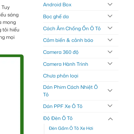
Android Box
. Tuy
hiếu sáng
Bọc ghế da
là mong
Cách Âm Chống Ồn Ô Tô
 tôi hiểu
ong mọi
Cảm biến & cảnh báo
Camera 360 độ
Camera Hành Trình
Chưa phân loại
Dán Phim Cách Nhiệt Ô
Tô
Dán PPF Xe Ô Tô
Độ Đèn Ô Tô
Đèn Gầm Ô Tô Xe Hơi