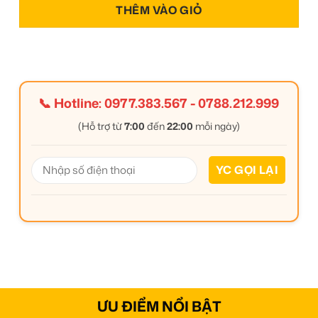
THÊM VÀO GIỎ
📞 Hotline:
0977.383.567
-
0788.212.999
(Hỗ trợ từ
7:00
đến
22:00
mỗi ngày)
ƯU ĐIỂM NỔI BẬT