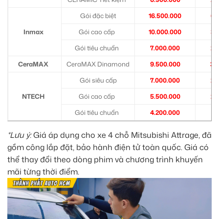
Gói đặc biệt
16.500.000
6.
Inmax
Gói cao cấp
10.000.000
3.
Gói tiêu chuẩn
7.000.000
2.
CeraMAX
CeraMAX Dinamond
9.500.000
3.
Gói siêu cấp
7.000.000
2.
NTECH
Gói cao cấp
5.500.000
2.
Gói tiêu chuẩn
4.200.000
1.
*Lưu ý:
Giá áp dụng cho xe 4 chỗ Mitsubishi Attrage, đã
gồm công lắp đặt, bảo hành điện tử toàn quốc. Giá có
thể thay đổi theo dòng phim và chương trình khuyến
mãi từng thời điểm.