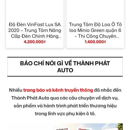
Độ Đèn VinFast Lux SA
Trung Tâm Độ Loa Ô Tô
2020 – Trung Tâm Nâng
loa Minio Green quận 6
g
Cấp Đèn Chính Hãng
– Thi Công Chuyên
TPHCM
Nghiệp
4.200.000
₫
1.400.000
₫
BÁO CHÍ NÓI GÌ VỀ THÀNH PHÁT
AUTO
Nhiều
trang báo và kênh truyền thông
đã nhắc đến
Thành Phát Auto qua các câu chuyện về dịch vụ,
sản phẩm và hành trình phát triển thương hiệu
trong lĩnh vực phụ kiện ô tô.