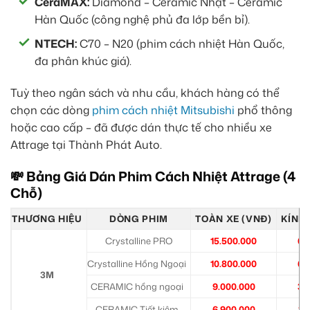
CeraMAX:
Diamond – Ceramic Nhật – Ceramic
Hàn Quốc (công nghệ phủ đa lớp bền bỉ).
NTECH:
C70 – N20 (phim cách nhiệt Hàn Quốc,
đa phân khúc giá).
Tuỳ theo ngân sách và nhu cầu, khách hàng có thể
chọn các dòng
phim cách nhiệt Mitsubishi
phổ thông
hoặc cao cấp – đã được dán thực tế cho nhiều xe
Attrage tại Thành Phát Auto.
💸 Bảng Giá Dán Phim Cách Nhiệt Attrage (4
Chỗ)
THƯƠNG HIỆU
DÒNG PHIM
TOÀN XE (VNĐ)
KÍNH 
Crystalline PRO
15.500.000
6.
Crystalline Hồng Ngoại
10.800.000
6.
3M
CERAMIC hồng ngoại
9.000.000
3.
CERAMIC Tiết kiệm
6.900.000
2.