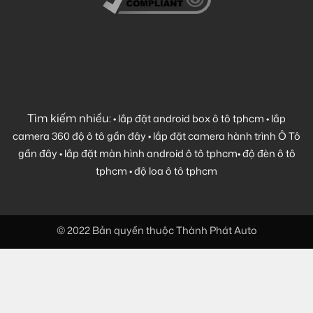
Tìm kiếm nhiều:
•
lắp đặt android box ô tô tphcm
•
lắp
camera 360 độ ô tô gần đây
•
lắp đặt camera hành trình Ô Tô
gần đây
•
lắp đặt màn hình android ô tô tphcm
•
độ đèn ô tô
tphcm
•
độ loa ô tô tphcm
© 2022 Bản quyền thuộc Thành Phát Auto