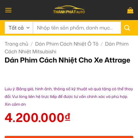
Bỏ
qua
nội
Tìm
dung
kiếm:
Trang chủ
/
Dán Phim Cách Nhiệt Ô Tô
/
Dán Phim
Cách Nhiệt Mitsubishi
Dán Phim Cách Nhiệt Cho Xe Attrage
Lưu ý: Bảng giá, hình ảnh, thông số kỹ thuật và quà tặng có thể thay
đổi. Vui lòng liên hệ trực tiếp để được tư vấn chính xác và phù hợp.
Xin cảm ơn
4.200.000
₫