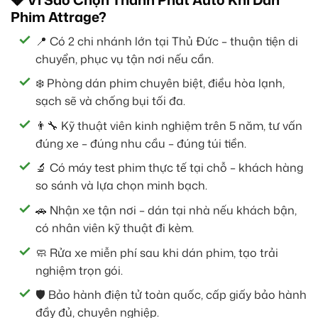
Phim Attrage?
📍 Có 2 chi nhánh lớn tại Thủ Đức – thuận tiện di
chuyển, phục vụ tận nơi nếu cần.
❄️ Phòng dán phim chuyên biệt, điều hòa lạnh,
sạch sẽ và chống bụi tối đa.
👨‍🔧 Kỹ thuật viên kinh nghiệm trên 5 năm, tư vấn
đúng xe – đúng nhu cầu – đúng túi tiền.
🔬 Có máy test phim thực tế tại chỗ – khách hàng
so sánh và lựa chọn minh bạch.
🚗 Nhận xe tận nơi – dán tại nhà nếu khách bận,
có nhân viên kỹ thuật đi kèm.
🧼 Rửa xe miễn phí sau khi dán phim, tạo trải
nghiệm trọn gói.
🛡 Bảo hành điện tử toàn quốc, cấp giấy bảo hành
đầy đủ, chuyên nghiệp.