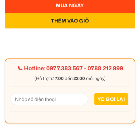
MUA NGAY
THÊM VÀO GIỎ
📞 Hotline:
0977.383.567
-
0788.212.999
(Hỗ trợ từ
7:00
đến
22:00
mỗi ngày)