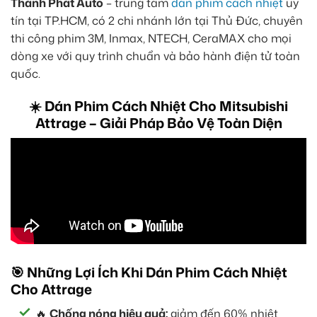
Thành Phát Auto
– trung tâm
dán phim cách nhiệt
uy
tín tại TP.HCM, có 2 chi nhánh lớn tại Thủ Đức, chuyên
thi công phim 3M, Inmax, NTECH, CeraMAX cho mọi
dòng xe với quy trình chuẩn và bảo hành điện tử toàn
quốc.
☀️ Dán Phim Cách Nhiệt Cho Mitsubishi
Attrage – Giải Pháp Bảo Vệ Toàn Diện
🎯 Những Lợi Ích Khi Dán Phim Cách Nhiệt
Cho Attrage
🔥
Chống nóng hiệu quả:
giảm đến 60% nhiệt