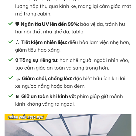
lượng hấp thụ qua kính xe, mang lại cảm giác mát
mẻ trong cabin.
🛡
Ngăn tia UV lên đến 99%:
bảo vệ da, tránh hư
hại nội thất như ghế da, tablo.
💧
Tiết kiệm nhiên liệu:
điều hòa làm việc nhẹ hơn,
giảm tiêu hao xăng.
🔒
Tăng sự riêng tư:
hạn chế người ngoài nhìn vào,
tạo cảm giác an toàn và sang trọng hơn.
🌫
Giảm chói, chống lóa:
đặc biệt hữu ích khi lái
xe ngược nắng hoặc ban đêm.
🧯
Giữ an toàn khi kính vỡ:
phim giúp giữ mảnh
kính không văng ra ngoài.