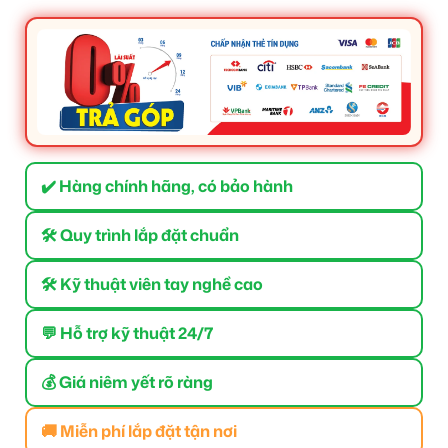
✔️ Hàng chính hãng, có bảo hành
🛠 Quy trình lắp đặt chuẩn
🛠 Kỹ thuật viên tay nghề cao
💬 Hỗ trợ kỹ thuật 24/7
💰 Giá niêm yết rõ ràng
🚚 Miễn phí lắp đặt tận nơi