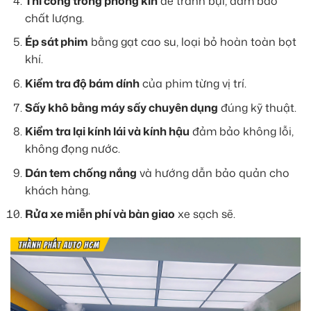
Thi công trong phòng kín
để tránh bụi, đảm bảo
chất lượng.
Ép sát phim
bằng gạt cao su, loại bỏ hoàn toàn bọt
khí.
Kiểm tra độ bám dính
của phim từng vị trí.
Sấy khô bằng máy sấy chuyên dụng
đúng kỹ thuật.
Kiểm tra lại kính lái và kính hậu
đảm bảo không lỗi,
không đọng nước.
Dán tem chống nắng
và hướng dẫn bảo quản cho
khách hàng.
Rửa xe miễn phí và bàn giao
xe sạch sẽ.