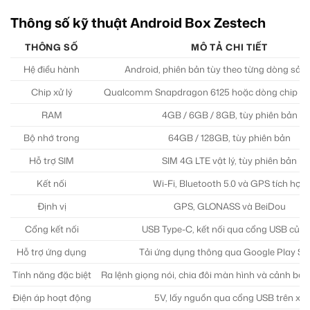
Thông số kỹ thuật Android Box Zestech
THÔNG SỐ
MÔ TẢ CHI TIẾT
Hệ điều hành
Android, phiên bản tùy theo từng dòng sả
Chip xử lý
Qualcomm Snapdragon 6125 hoặc dòng chip t
RAM
4GB / 6GB / 8GB, tùy phiên bản
Bộ nhớ trong
64GB / 128GB, tùy phiên bản
Hỗ trợ SIM
SIM 4G LTE vật lý, tùy phiên bản
Kết nối
Wi-Fi, Bluetooth 5.0 và GPS tích hợp
Định vị
GPS, GLONASS và BeiDou
Cổng kết nối
USB Type-C, kết nối qua cổng USB của 
Hỗ trợ ứng dụng
Tải ứng dụng thông qua Google Play St
Tính năng đặc biệt
Ra lệnh giọng nói, chia đôi màn hình và cảnh báo
Điện áp hoạt động
5V, lấy nguồn qua cổng USB trên xe