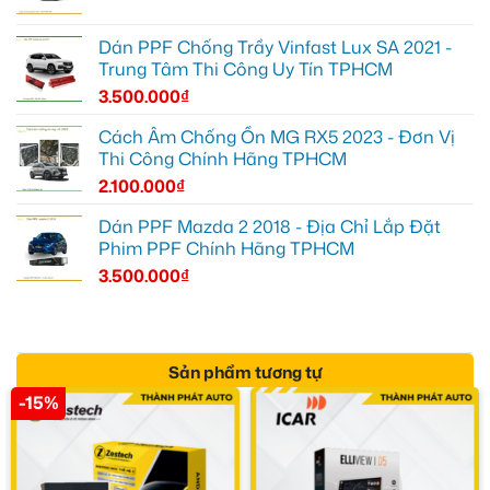
Dán PPF Chống Trầy Vinfast Lux SA 2021 -
Trung Tâm Thi Công Uy Tín TPHCM
3.500.000
₫
Cách Âm Chống Ồn MG RX5 2023 - Đơn Vị
Thi Công Chính Hãng TPHCM
2.100.000
₫
Dán PPF Mazda 2 2018 - Địa Chỉ Lắp Đặt
Phim PPF Chính Hãng TPHCM
3.500.000
₫
Sản phẩm tương tự
-15%