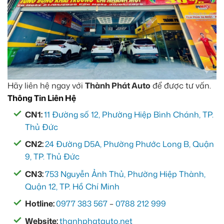
Hãy liên hệ ngay với
Thành Phát Auto
để được tư vấn.
Thông Tin Liên Hệ
CN1:
11 Đường số 12, Phường Hiệp Bình Chánh, TP.
Thủ Đức
CN2:
24 Đường D5A, Phường Phước Long B, Quận
9, TP. Thủ Đức
CN3:
753 Nguyễn Ảnh Thủ, Phường Hiệp Thành,
Quận 12, TP. Hồ Chí Minh
Hotline:
0977 383 567
–
0788 212 999
Website:
thanhphatauto.net