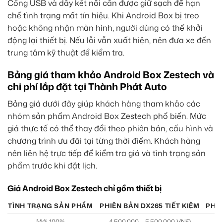
Cổng USB và dây kết nối cần được giữ sạch để hạn
chế tình trạng mất tín hiệu. Khi Android Box bị treo
hoặc không nhận màn hình, người dùng có thể khởi
động lại thiết bị. Nếu lỗi vẫn xuất hiện, nên đưa xe đến
trung tâm kỹ thuật để kiểm tra.
Bảng giá tham khảo Android Box Zestech và
chi phí lắp đặt tại Thành Phát Auto
Bảng giá dưới đây giúp khách hàng tham khảo các
nhóm sản phẩm Android Box Zestech phổ biến. Mức
giá thực tế có thể thay đổi theo phiên bản, cấu hình và
chương trình ưu đãi tại từng thời điểm. Khách hàng
nên liên hệ trực tiếp để kiểm tra giá và tình trạng sản
phẩm trước khi đặt lịch.
Giá Android Box Zestech chỉ gồm thiết bị
TÌNH TRẠNG SẢN PHẨM
PHIÊN BẢN DX265 TIẾT KIỆM
PHI
Mới 100%
4.500.000 – 5.500.000 VNĐ