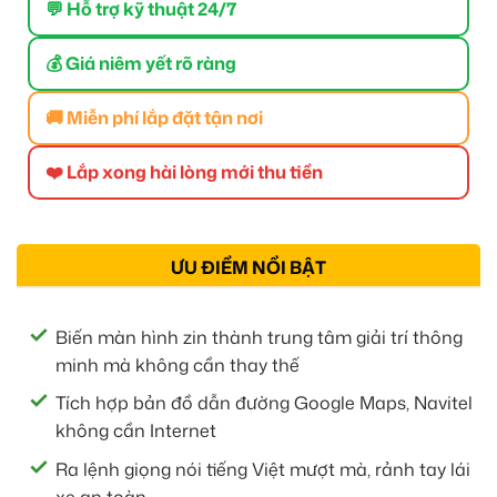
💬 Hỗ trợ kỹ thuật 24/7
💰 Giá niêm yết rõ ràng
🚚 Miễn phí lắp đặt tận nơi
❤️ Lắp xong hài lòng mới thu tiền
ƯU ĐIỂM NỔI BẬT
Biến màn hình zin thành trung tâm giải trí thông
minh mà không cần thay thế
Tích hợp bản đồ dẫn đường Google Maps, Navitel
không cần Internet
Ra lệnh giọng nói tiếng Việt mượt mà, rảnh tay lái
xe an toàn