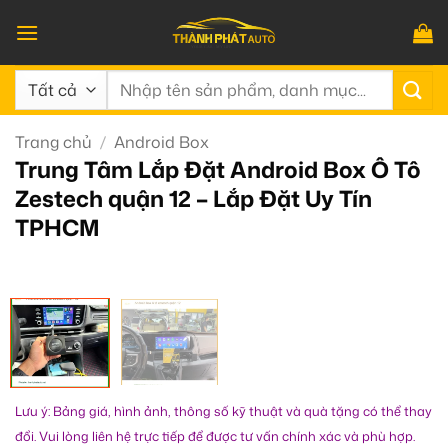
Bỏ
qua
nội
Tìm
dung
kiếm:
Trang chủ
/
Android Box
Trung Tâm Lắp Đặt Android Box Ô Tô
Zestech quận 12 – Lắp Đặt Uy Tín
TPHCM
Lưu ý: Bảng giá, hình ảnh, thông số kỹ thuật và quà tặng có thể thay
đổi. Vui lòng liên hệ trực tiếp để được tư vấn chính xác và phù hợp.