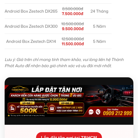
8.500.000đ
Android Box Zestech DX265
24 Tháng
7.500.000đ
10.500.000đ
Android Box Zestech DX300
5 Năm
9.500.000đ
12.500.000đ
Android Box Zestech DX14
5 Năm
11.500.000đ
Lưu ý: Giá trên chỉ mang tính tham khảo, vui lòng liên hệ Thành
Phát Auto để nhận báo giá chính xác và ưu đãi mới nhất.
Lắp đặt tận nơi tại TP.HCM