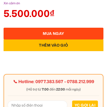
Xin cảm ơn
5.500.000
₫
MUA NGAY
THÊM VÀO GIỎ
📞 Hotline:
0977.383.567
-
0788.212.999
(Hỗ trợ từ
7:00
đến
22:00
mỗi ngày)