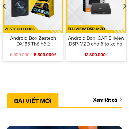
Android Box Zestech
Android Box ICAR Elliview
DX165 Thế hệ 2
D5P-MZD cho ô tô xe hơi
6.500.000
₫
5.500.000
₫
12.800.000
₫
BÀI VIẾT MỚI
Xem tất cả