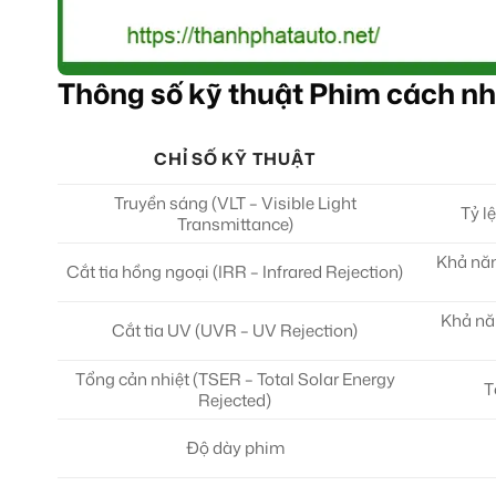
Thông số kỹ thuật Phim cách nhi
CHỈ SỐ KỸ THUẬT
Truyền sáng (VLT – Visible Light
Tỷ l
Transmittance)
Khả năn
Cắt tia hồng ngoại (IRR – Infrared Rejection)
Khả năn
Cắt tia UV (UVR – UV Rejection)
Tổng cản nhiệt (TSER – Total Solar Energy
T
Rejected)
Độ dày phim