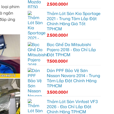
2.500.000
₫
 loại phim
và ngân
Thảm Lót Sàn Kia Sportage
2021 - Trung Tâm Lắp Đặt
 đáp ứng
Chính Hãng Giá Tốt
TPHCM
2.500.000
₫
Bọc Ghế Da Mitsubishi
Pajero 2018 - Địa Chỉ Lắp
Đặt TPHCM
7.500.000
₫
Dán PPF Bảo Vệ Sơn
Nissan Navara 2014 - Trung
Tâm Lắp Đặt Chính Hãng
TPHCM
3.500.000
₫
Thảm Lót Sàn Vinfast VF3
2026 - Địa Chỉ Lắp Đặt
Chính Hãng TPHCM