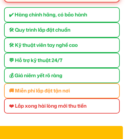
✔️ Hàng chính hãng, có bảo hành
🛠 Quy trình lắp đặt chuẩn
🛠 Kỹ thuật viên tay nghề cao
💬 Hỗ trợ kỹ thuật 24/7
💰 Giá niêm yết rõ ràng
🚚 Miễn phí lắp đặt tận nơi
❤️ Lắp xong hài lòng mới thu tiền