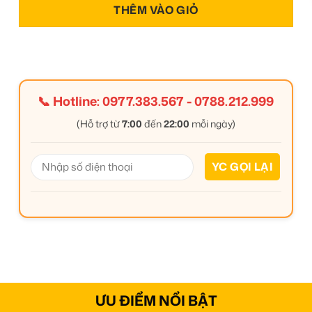
THÊM VÀO GIỎ
📞 Hotline:
0977.383.567
-
0788.212.999
(Hỗ trợ từ
7:00
đến
22:00
mỗi ngày)
ƯU ĐIỂM NỔI BẬT