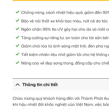
Chống nóng, cách nhiệt hiệu quả, giảm đến 90%
Bảo vệ nội thất xe khỏi bạc màu, nứt nẻ do tác
Ngăn chặn 99% tia UV gây hại cho da và mắt củ
Tăng cường sự riêng tư, an toàn cho tài sản bên
Giảm chói lóa từ ánh sáng mặt trời, đèn pha ngư
Tiết kiệm nhiên liệu nhờ giảm tải cho hệ thống 
Nâng cao vẻ đẹp sang trọng, đẳng cấp cho chiế
Thông tin chi tiết
Chào mừng quý khách hàng đến với Thành Phát Auto
khí hậu nhiệt đới khắc nghiệt của Việt Nam, việc bả