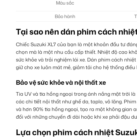
Màu sắc
Bảo hành
T
Tại sao nên dán phim cách nhiệ
Chiếc Suzuki XL7 của bạn là một khoản đầu tư đáng 
chọn mà là một nhu cầu cấp thiết. Nhiệt độ cao khô
sức khỏe và trải nghiệm lái xe. Dán phim cách nhiệ
giữ cho xe luôn mát mẻ, giảm tải cho hệ thống điều h
Bảo vệ sức khỏe và nội thất xe
Tia UV và tia hồng ngoại trong ánh nắng mặt trời l
các chi tiết nội thất như ghế da, taplo, vô lăng. Ph
và hơn 90% tia hồng ngoại, tạo ra một không gian a
đối với những chuyến đi dài hoặc khi xe phải đậu dư
Lựa chọn phim cách nhiệt Suzuki