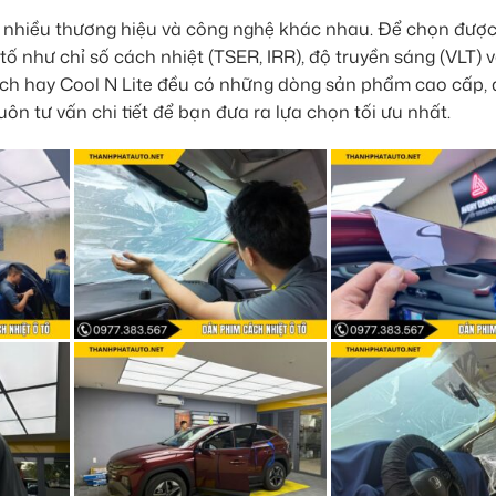
ới nhiều thương hiệu và công nghệ khác nhau. Để chọn được
ố như chỉ số cách nhiệt (TSER, IRR), độ truyền sáng (VLT) 
tech hay Cool N Lite đều có những dòng sản phẩm cao cấp,
ôn tư vấn chi tiết để bạn đưa ra lựa chọn tối ưu nhất.