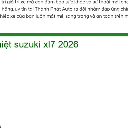
y trì giá trị xe mà còn đảm bảo sức khỏe và sự thoải mái ch
 hãng, uy tín tại Thành Phát Auto ra đời nhằm đáp ứng ch
 chiếc xe của bạn luôn mát mẻ, sang trọng và an toàn trên 