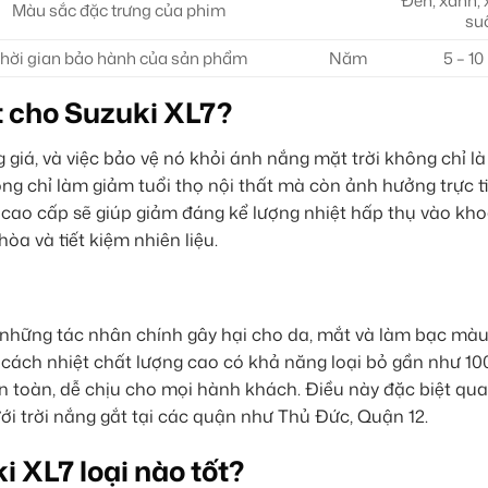
Đen, xanh, 
Màu sắc đặc trưng của phim
su
hời gian bảo hành của sản phẩm
Năm
5 – 1
t cho Suzuki XL7?
giá, và việc bảo vệ nó khỏi ánh nắng mặt trời không chỉ là
ng chỉ làm giảm tuổi thọ nội thất mà còn ảnh hưởng trực t
t cao cấp sẽ giúp giảm đáng kể lượng nhiệt hấp thụ vào kho
òa và tiết kiệm nhiên liệu.
à những tác nhân chính gây hại cho da, mắt và làm bạc màu
im cách nhiệt chất lượng cao có khả năng loại bỏ gần như 1
n toàn, dễ chịu cho mọi hành khách. Điều này đặc biệt qua
ới trời nắng gắt tại các quận như Thủ Đức, Quận 12.
 XL7 loại nào tốt?