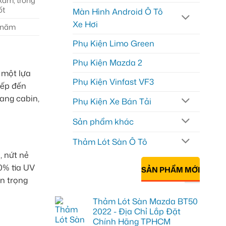
xám, trong
ốt
Màn Hình Android Ô Tô
Xe Hơi
0 năm
Phụ Kiện Limo Green
Phụ Kiện Mazda 2
 một lựa
Phụ Kiện Vinfast VF3
iếp đến
ang cabin,
Phụ Kiện Xe Bán Tải
Sản phẩm khác
Thảm Lót Sàn Ô Tô
, nứt nẻ
00% tia UV
SẢN PHẨM MỚI
n trọng
Thảm Lót Sàn Mazda BT50
2022 - Địa Chỉ Lắp Đặt
Chính Hãng TPHCM