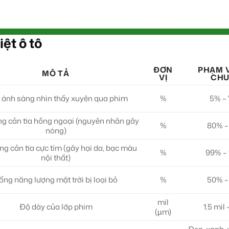
ệt ô tô
ĐƠN
PHẠM V
MÔ TẢ
VỊ
CH
ệ ánh sáng nhìn thấy xuyên qua phim
%
5% –
g cản tia hồng ngoại (nguyên nhân gây
%
80% –
nóng)
g cản tia cực tím (gây hại da, bạc màu
%
99% –
nội thất)
ổng năng lượng mặt trời bị loại bỏ
%
50% –
mil
Độ dày của lớp phim
1.5 mil 
(µm)