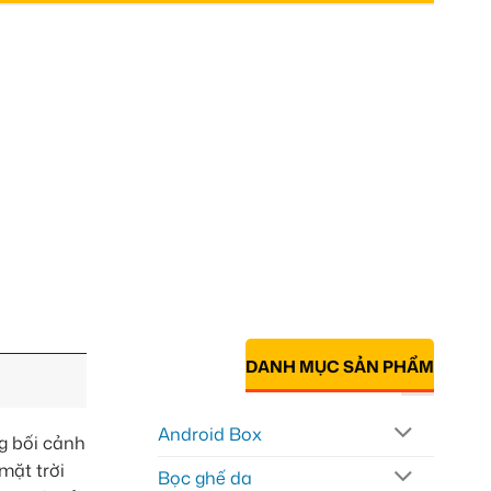
DANH MỤC SẢN PHẨM
Android Box
g bối cảnh
mặt trời
Bọc ghế da