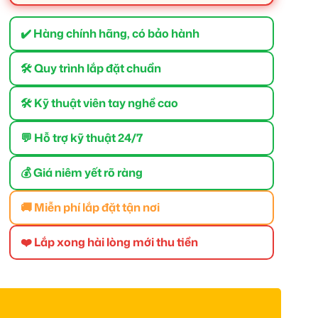
✔️ Hàng chính hãng, có bảo hành
🛠 Quy trình lắp đặt chuẩn
🛠 Kỹ thuật viên tay nghề cao
💬 Hỗ trợ kỹ thuật 24/7
💰 Giá niêm yết rõ ràng
🚚 Miễn phí lắp đặt tận nơi
❤️ Lắp xong hài lòng mới thu tiền