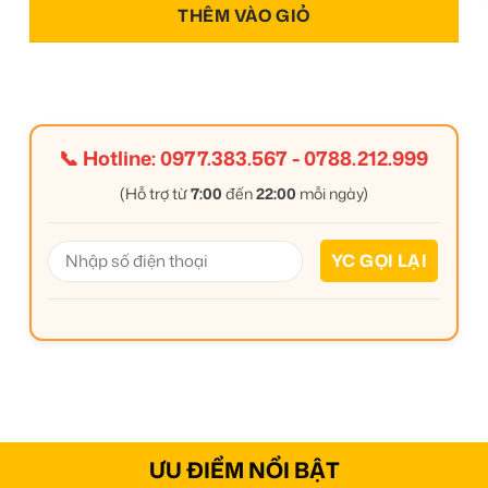
THÊM VÀO GIỎ
📞 Hotline:
0977.383.567
-
0788.212.999
(Hỗ trợ từ
7:00
đến
22:00
mỗi ngày)
ƯU ĐIỂM NỔI BẬT