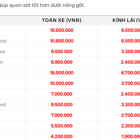
iúp quan sát tốt hơn dưới nắng gắt.
TOÀN XE (VNĐ)
KÍNH LÁI 
15.500.000
6.500.0
oại
10.800.000
6.500.0
oại
9.000.000
3.300.0
ệm
6.900.000
2.400.0
16.500.000
6.700.0
10.000.000
3.700.0
7.000.000
2.400.0
nd
9.500.000
3.300.0
7.000.000
2.700.0
5.500.000
2.300.0
4.200.000
1.900.00