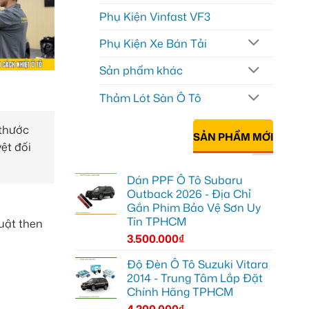
Phụ Kiện Vinfast VF3
Phụ Kiện Xe Bán Tải
Sản phẩm khác
Thảm Lót Sàn Ô Tô
 thước
SẢN PHẨM MỚI
ệt đối
Dán PPF Ô Tô Subaru
Outback 2026 - Địa Chỉ
Gắn Phim Bảo Vệ Sơn Uy
Tín TPHCM
huật then
3.500.000
₫
Độ Đèn Ô Tô Suzuki Vitara
2014 - Trung Tâm Lắp Đặt
Chính Hãng TPHCM
4.200.000
₫