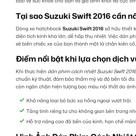
bảo vệ sức khỏe cho bạn và gia đình khỏi tia cực tím
Tại sao Suzuki Swift 2016 cần 
Dòng xe hatchback
Suzuki Swift 2016
sở hữu thiết 
diện tích kính khá lớn, dễ hấp thụ nhiệt. Việc dán
sẽ biến chiếc xe của bạn thành một lá chắn kiên cố, 
Điểm nổi bật khi lựa chọn dịch 
Khi thực hiện
dán phim cách nhiệt Suzuki Swift 201
chuẩn kỹ thuật, đảm bảo thẩm mỹ và độ bền tối đa. 
còn ngăn chặn hiện tượng bạc màu nội thất do ánh 
Khả năng loại bỏ bức xạ hồng ngoại vượt trội.
Tăng tính riêng tư cho không gian bên trong n
Hỗ trợ nâng cao độ bền của kính, hạn chế mản