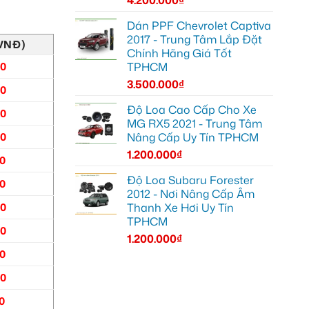
Dán PPF Chevrolet Captiva
2017 - Trung Tâm Lắp Đặt
(VNĐ)
Chính Hãng Giá Tốt
TPHCM
00
3.500.000
₫
00
Độ Loa Cao Cấp Cho Xe
00
MG RX5 2021 - Trung Tâm
Nâng Cấp Uy Tín TPHCM
00
1.200.000
₫
00
Độ Loa Subaru Forester
00
2012 - Nơi Nâng Cấp Âm
Thanh Xe Hơi Uy Tín
00
TPHCM
00
1.200.000
₫
00
00
0