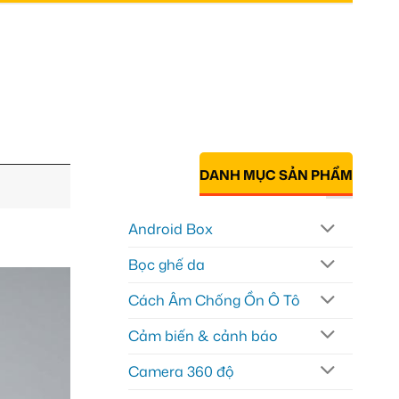
DANH MỤC SẢN PHẨM
Android Box
Bọc ghế da
Cách Âm Chống Ồn Ô Tô
Cảm biến & cảnh báo
Camera 360 độ