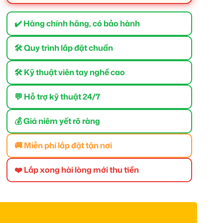
✔️ Hàng chính hãng, có bảo hành
🛠 Quy trình lắp đặt chuẩn
🛠 Kỹ thuật viên tay nghề cao
💬 Hỗ trợ kỹ thuật 24/7
💰 Giá niêm yết rõ ràng
🚚 Miễn phí lắp đặt tận nơi
❤️ Lắp xong hài lòng mới thu tiền