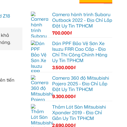
Camera hành trình Subaru
Outback 2022 - Địa Chỉ Lắp
Đặt Uy Tín TPHCM
700.000
₫
 khả
háng.
Dán PPF Bảo Vệ Sơn Xe
Isuzu FRR Cao Cấp - Địa
Chỉ Thi Công Chính Hãng
Uy Tín TPHCM
3.500.000
₫
Camera 360 độ Mitsubishi
ên tiến
Pajero 2025 - Địa Chỉ Lắp
Đặt Uy Tín TPHCM
9.300.000
₫
Thảm Lót Sàn Mitsubishi
Xpander 2019 - Địa Chỉ
Gắn Uy Tín TPHCM
2.690.000
₫