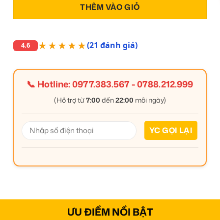
THÊM VÀO GIỎ
★★★★★
(21 đánh giá)
4.6
📞 Hotline:
0977.383.567
-
0788.212.999
(Hỗ trợ từ
7:00
đến
22:00
mỗi ngày)
ƯU ĐIỂM NỔI BẬT