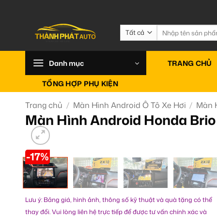
Bỏ
qua
nội
Tìm
kiếm:
dung
Danh mục
TRANG CHỦ
TỔNG HỢP PHỤ KIỆN
Trang chủ
/
Màn Hình Android Ô Tô Xe Hơi
/
Màn 
Màn Hình Android Honda Brio
-17%
Lưu ý: Bảng giá, hình ảnh, thông số kỹ thuật và quà tặng có thể
thay đổi. Vui lòng liên hệ trực tiếp để được tư vấn chính xác và