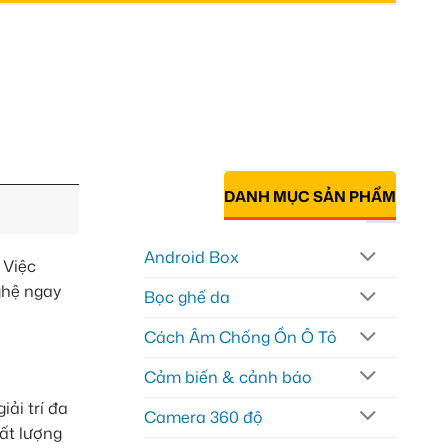
DANH MỤC SẢN PHẨM
Android Box
 Việc
ghệ ngay
Bọc ghế da
Cách Âm Chống Ồn Ô Tô
Cảm biến & cảnh báo
iải trí đa
Camera 360 độ
ất lượng