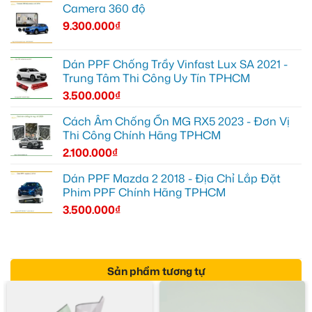
Camera 360 độ
9.300.000
₫
Dán PPF Chống Trầy Vinfast Lux SA 2021 -
Trung Tâm Thi Công Uy Tín TPHCM
3.500.000
₫
Cách Âm Chống Ồn MG RX5 2023 - Đơn Vị
Thi Công Chính Hãng TPHCM
2.100.000
₫
Dán PPF Mazda 2 2018 - Địa Chỉ Lắp Đặt
Phim PPF Chính Hãng TPHCM
3.500.000
₫
Sản phẩm tương tự