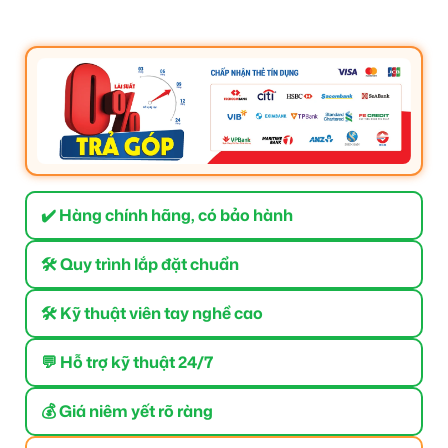
✔️ Hàng chính hãng, có bảo hành
🛠 Quy trình lắp đặt chuẩn
🛠 Kỹ thuật viên tay nghề cao
💬 Hỗ trợ kỹ thuật 24/7
💰 Giá niêm yết rõ ràng