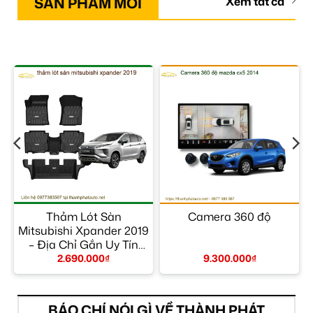
SẢN PHẨM MỚI
Xem tất cả
–
Thảm Lót Sàn
Camera 360 độ
Mitsubishi Xpander 2019
– Địa Chỉ Gắn Uy Tín
TPHCM
2.690.000
₫
9.300.000
₫
BÁO CHÍ NÓI GÌ VỀ THÀNH PHÁT