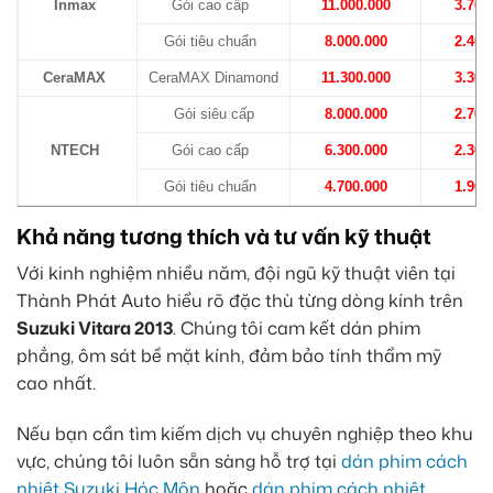
Inmax
Gói cao cấp
11.000.000
3.700
Gói tiêu chuẩn
8.000.000
2.400
CeraMAX
CeraMAX Dinamond
11.300.000
3.300
Gói siêu cấp
8.000.000
2.700
NTECH
Gói cao cấp
6.300.000
2.300
Gói tiêu chuẩn
4.700.000
1.900
Khả năng tương thích và tư vấn kỹ thuật
Với kinh nghiệm nhiều năm, đội ngũ kỹ thuật viên tại
Thành Phát Auto hiểu rõ đặc thù từng dòng kính trên
Suzuki Vitara 2013
. Chúng tôi cam kết dán phim
phẳng, ôm sát bề mặt kính, đảm bảo tính thẩm mỹ
cao nhất.
Nếu bạn cần tìm kiếm dịch vụ chuyên nghiệp theo khu
vực, chúng tôi luôn sẵn sàng hỗ trợ tại
dán phim cách
nhiệt Suzuki Hóc Môn
hoặc
dán phim cách nhiệt