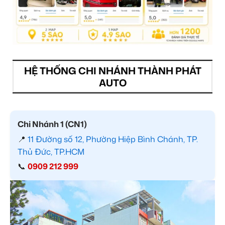
HỆ THỐNG CHI NHÁNH THÀNH PHÁT
AUTO
Chi Nhánh 1 (CN1)
📍
11 Đường số 12, Phường Hiệp Bình Chánh, TP.
Thủ Đức, TP.HCM
📞
0909 212 999