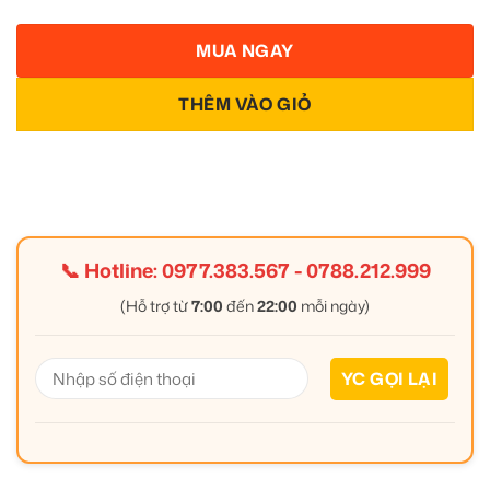
MUA NGAY
THÊM VÀO GIỎ
📞 Hotline:
0977.383.567
-
0788.212.999
(Hỗ trợ từ
7:00
đến
22:00
mỗi ngày)