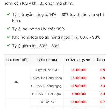
hàng cần lưu ý khi lựa chọn mã phim:
Tỷ lệ truyền sáng từ 14% – 60% tùy thuộc vào vị trí
kính.
Tỷ lệ loại bỏ tia UV: trên 99%.
Khả năng loại bỏ tia hồng ngoại (IR): 80% – 98%.
Tỷ lệ giảm lóa: 30% – 80%.
THƯƠNG HIỆU
DÒNG PHIM
TOÀN XE (VNĐ)
KÍNH LÁ
Crystalline PRO
18.300.000
6.500
Crystalline Hồng Ngoại
12.300.000
6.500
3M
CERAMIC hồng ngoại
10.500.000
3.300
CERAMIC Tiết kiệm
8.300.000
2.400
Gói đặc biệt
18.000.000
6.700