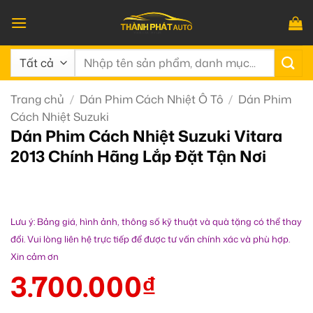
Bỏ
qua
nội
Tìm
dung
kiếm:
Trang chủ
/
Dán Phim Cách Nhiệt Ô Tô
/
Dán Phim
Cách Nhiệt Suzuki
Dán Phim Cách Nhiệt Suzuki Vitara
2013 Chính Hãng Lắp Đặt Tận Nơi
Lưu ý: Bảng giá, hình ảnh, thông số kỹ thuật và quà tặng có thể thay
đổi. Vui lòng liên hệ trực tiếp để được tư vấn chính xác và phù hợp.
Xin cảm ơn
3.700.000
₫