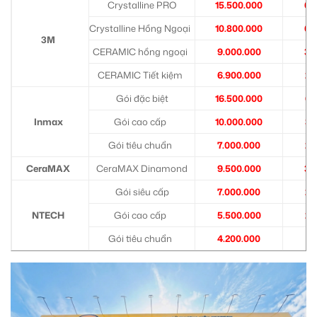
Crystalline PRO
15.500.000
6.
Crystalline Hồng Ngoại
10.800.000
6.
3M
CERAMIC hồng ngoại
9.000.000
3.
CERAMIC Tiết kiệm
6.900.000
2.
Gói đặc biệt
16.500.000
6.
Inmax
Gói cao cấp
10.000.000
3.
Gói tiêu chuẩn
7.000.000
2.
CeraMAX
CeraMAX Dinamond
9.500.000
3.
Gói siêu cấp
7.000.000
2.
NTECH
Gói cao cấp
5.500.000
2.
Gói tiêu chuẩn
4.200.000
1.