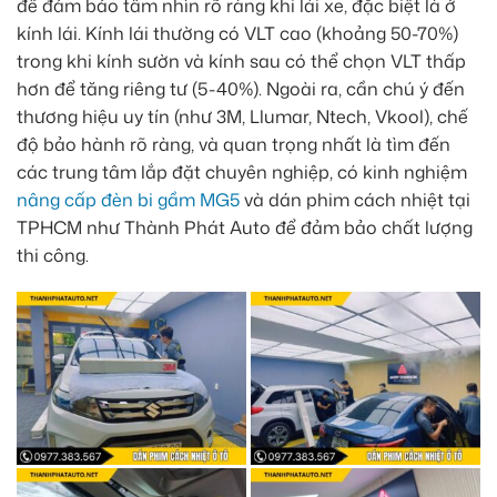
để đảm bảo tầm nhìn rõ ràng khi lái xe, đặc biệt là ở
kính lái. Kính lái thường có VLT cao (khoảng 50-70%)
trong khi kính sườn và kính sau có thể chọn VLT thấp
hơn để tăng riêng tư (5-40%). Ngoài ra, cần chú ý đến
thương hiệu uy tín (như 3M, Llumar, Ntech, Vkool), chế
độ bảo hành rõ ràng, và quan trọng nhất là tìm đến
các trung tâm lắp đặt chuyên nghiệp, có kinh nghiệm
nâng cấp đèn bi gầm MG5
và dán phim cách nhiệt tại
TPHCM như Thành Phát Auto để đảm bảo chất lượng
thi công.