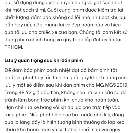
bụi, sử dụng dung dịch chuyên dụng và gạt sạch bọt
khí một cách tỉ mỉ. Cuối cùng, phim được kiểm tra lại
chất lượng, đảm bảo không có lỗi nhỏ như bọt khí, bụi
bẩn hay nếp gấp, mang lại vẻ đẹp hoàn hảo và hiệu
quả tối ưu cho chiếc xe của bạn. Chúng tôi cam kết sử
dụng phim chính hãng và quy trình lắp đặt uy tín tại
TPHCM.
Lưu ý quan trọng sau khi dán phim
Để đảm bảo phim cách nhiệt đạt độ bám dính tốt
nhất và phát huy tối đa hiệu quả, quý khách hàng cần
lưu ý một số điểm sau khi dán phim cho MG MG5 2019.
Trong 48-72 giờ đầu tiên, không nên hạ kính cửa sổ để
tránh làm bong tróc phim khi chưa khô hoàn toàn.
Hạn chế rửa xe bằng vòi xịt áp lực cao trực tiếp vào
mép phim. Nếu phát hiện các bọt nước nhỏ li ti, đừng
quá lo lắng, đây là hiện tượng bình thường do lớp keo
chưa khô hoàn toàn và sẽ tự biến mất sau vài ngày