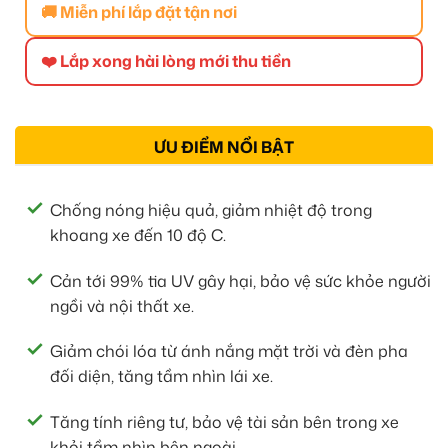
🚚 Miễn phí lắp đặt tận nơi
❤️ Lắp xong hài lòng mới thu tiền
ƯU ĐIỂM NỔI BẬT
Chống nóng hiệu quả, giảm nhiệt độ trong
khoang xe đến 10 độ C.
Cản tới 99% tia UV gây hại, bảo vệ sức khỏe người
ngồi và nội thất xe.
Giảm chói lóa từ ánh nắng mặt trời và đèn pha
đối diện, tăng tầm nhìn lái xe.
Tăng tính riêng tư, bảo vệ tài sản bên trong xe
khỏi tầm nhìn bên ngoài.