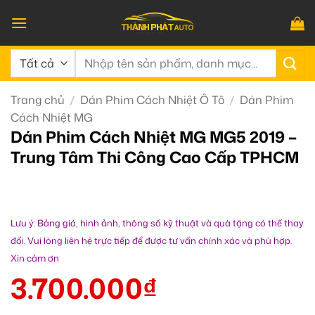
Bỏ
qua
nội
Tìm
dung
kiếm:
Trang chủ
/
Dán Phim Cách Nhiệt Ô Tô
/
Dán Phim
Cách Nhiệt MG
Dán Phim Cách Nhiệt MG MG5 2019 –
Trung Tâm Thi Công Cao Cấp TPHCM
Lưu ý: Bảng giá, hình ảnh, thông số kỹ thuật và quà tặng có thể thay
đổi. Vui lòng liên hệ trực tiếp để được tư vấn chính xác và phù hợp.
Xin cảm ơn
3.700.000
₫