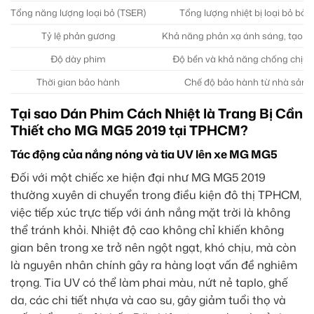
Tổng năng lượng loại bỏ (TSER)
Tổng lượng nhiệt bị loại bỏ bởi 
Tỷ lệ phản gương
Khả năng phản xạ ánh sáng, tạo độ 
Độ dày phim
Độ bền và khả năng chống chịu v
Thời gian bảo hành
Chế độ bảo hành từ nhà sản x
Tại sao Dán Phim Cách Nhiệt là Trang Bị Cần
Thiết cho MG MG5 2019 tại TPHCM?
Tác động của nắng nóng và tia UV lên xe MG MG5
Đối với một chiếc xe hiện đại như MG MG5 2019
thường xuyên di chuyển trong điều kiện đô thị TPHCM,
việc tiếp xúc trực tiếp với ánh nắng mặt trời là không
thể tránh khỏi. Nhiệt độ cao không chỉ khiến không
gian bên trong xe trở nên ngột ngạt, khó chịu, mà còn
là nguyên nhân chính gây ra hàng loạt vấn đề nghiêm
trọng. Tia UV có thể làm phai màu, nứt nẻ taplo, ghế
da, các chi tiết nhựa và cao su, gây giảm tuổi thọ và