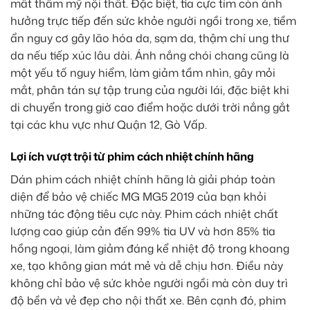
mất thẩm mỹ nội thất. Đặc biệt, tia cực tím còn ảnh
hưởng trực tiếp đến sức khỏe người ngồi trong xe, tiềm
ẩn nguy cơ gây lão hóa da, sạm da, thậm chí ung thư
da nếu tiếp xúc lâu dài. Ánh nắng chói chang cũng là
một yếu tố nguy hiểm, làm giảm tầm nhìn, gây mỏi
mắt, phân tán sự tập trung của người lái, đặc biệt khi
di chuyển trong giờ cao điểm hoặc dưới trời nắng gắt
tại các khu vực như Quận 12, Gò Vấp.
Lợi ích vượt trội từ phim cách nhiệt chính hãng
Dán phim cách nhiệt chính hãng là giải pháp toàn
diện để bảo vệ chiếc MG MG5 2019 của bạn khỏi
những tác động tiêu cực này. Phim cách nhiệt chất
lượng cao giúp cản đến 99% tia UV và hơn 85% tia
hồng ngoại, làm giảm đáng kể nhiệt độ trong khoang
xe, tạo không gian mát mẻ và dễ chịu hơn. Điều này
không chỉ bảo vệ sức khỏe người ngồi mà còn duy trì
độ bền và vẻ đẹp cho nội thất xe. Bên cạnh đó, phim