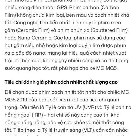
nhiễu sóng điện thoại, GPS. Phim carbon (Carbon
Film) không chứa kim loại, bền màu và cách nhiệt khá
tốt. Công nghệ tiên tiến nhất hiện nay là phim men
gốm (Ceramic Film) và phim phún xạ (Sputtered Film)
hoặc Nano Ceramic. Các loại phim này sử dụng các
hạt gốm siêu nhỏ hoặc kim loại quý hiếm được phún
xạ ở cấp độ nano, mang lại hiệu quả cách nhiệt vượt
trội, độ bền cao, không gây nhiễu sóng và có độ trong
suốt quang học tốt, rất phù hợp cho xe MG MG5.
Tiêu chí đánh giá phim cách nhiệt chất lượng cao
Để chọn được phim cách nhiệt tốt nhất cho chiếc MG
MG5 2019 của bạn, cần xem xét các tiêu chí quan
trọng. Đầu tiên là Tỷ lệ cản tia UV (UVR) và Tỷ lệ cản tia
hồng ngoại (IRR) – hai chỉ số này càng cao thì khả
năng chống nắng, bảo vệ sức khỏe và nội thất càng
tốt. Tiếp theo là Tỷ lệ truyền sáng (VLT), cần cân nhắc