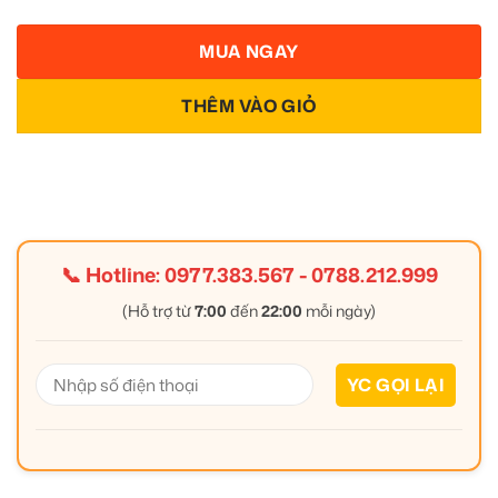
MUA NGAY
THÊM VÀO GIỎ
📞 Hotline:
0977.383.567
-
0788.212.999
(Hỗ trợ từ
7:00
đến
22:00
mỗi ngày)