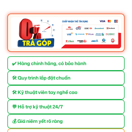
✔️ Hàng chính hãng, có bảo hành
🛠 Quy trình lắp đặt chuẩn
🛠 Kỹ thuật viên tay nghề cao
💬 Hỗ trợ kỹ thuật 24/7
💰 Giá niêm yết rõ ràng