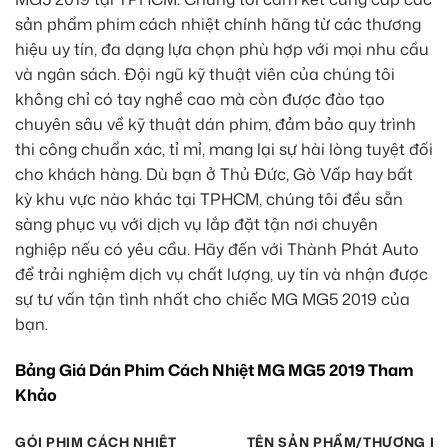
sản phẩm phim cách nhiệt chính hãng từ các thương
hiệu uy tín, đa dạng lựa chọn phù hợp với mọi nhu cầu
và ngân sách. Đội ngũ kỹ thuật viên của chúng tôi
không chỉ có tay nghề cao mà còn được đào tạo
chuyên sâu về kỹ thuật dán phim, đảm bảo quy trình
thi công chuẩn xác, tỉ mỉ, mang lại sự hài lòng tuyệt đối
cho khách hàng. Dù bạn ở Thủ Đức, Gò Vấp hay bất
kỳ khu vực nào khác tại TPHCM, chúng tôi đều sẵn
sàng phục vụ với dịch vụ lắp đặt tận nơi chuyên
nghiệp nếu có yêu cầu. Hãy đến với Thành Phát Auto
để trải nghiệm dịch vụ chất lượng, uy tín và nhận được
sự tư vấn tận tình nhất cho chiếc MG MG5 2019 của
bạn.
Bảng Giá Dán Phim Cách Nhiệt MG MG5 2019 Tham
Khảo
GÓI PHIM CÁCH NHIỆT
TÊN SẢN PHẨM/THƯƠNG HI