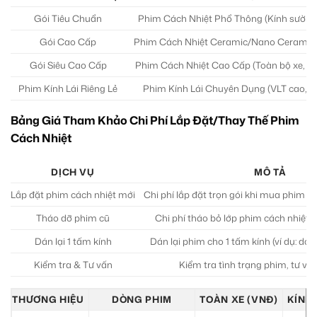
Gói Tiêu Chuẩn
Phim Cách Nhiệt Phổ Thông (Kính sườn +
Gói Cao Cấp
Phim Cách Nhiệt Ceramic/Nano Ceramic (
Gói Siêu Cao Cấp
Phim Cách Nhiệt Cao Cấp (Toàn bộ xe, hi
Phim Kính Lái Riêng Lẻ
Phim Kính Lái Chuyên Dụng (VLT cao, c
Bảng Giá Tham Khảo Chi Phí Lắp Đặt/Thay Thế Phim
Cách Nhiệt
DỊCH VỤ
MÔ TẢ
Lắp đặt phim cách nhiệt mới
Chi phí lắp đặt trọn gói khi mua phim t
Tháo dỡ phim cũ
Chi phí tháo bỏ lớp phim cách nhiệt 
Dán lại 1 tấm kính
Dán lại phim cho 1 tấm kính (ví dụ: do h
Kiểm tra & Tư vấn
Kiểm tra tình trạng phim, tư vấn
THƯƠNG HIỆU
DÒNG PHIM
TOÀN XE (VNĐ)
KÍNH 