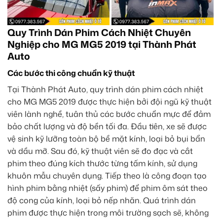
Quy Trình Dán Phim Cách Nhiệt Chuyên
Nghiệp cho MG MG5 2019 tại Thành Phát
Auto
Các bước thi công chuẩn kỹ thuật
Tại Thành Phát Auto, quy trình dán phim cách nhiệt
cho MG MG5 2019 được thực hiện bởi đội ngũ kỹ thuật
viên lành nghề, tuân thủ các bước chuẩn mực để đảm
bảo chất lượng và độ bền tối đa. Đầu tiên, xe sẽ được
vệ sinh kỹ lưỡng toàn bộ bề mặt kính, loại bỏ bụi bẩn
và dầu mỡ. Sau đó, kỹ thuật viên sẽ đo đạc và cắt
phim theo đúng kích thước từng tấm kính, sử dụng
khuôn mẫu chuyên dụng. Tiếp theo là công đoạn tạo
hình phim bằng nhiệt (sấy phim) để phim ôm sát theo
độ cong của kính, loại bỏ nếp nhăn. Quá trình dán
phim được thực hiện trong môi trường sạch sẽ, không