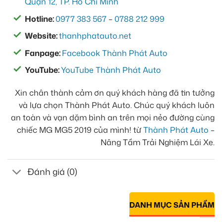
Quận 12, TP. Hồ Chí Minh
Hotline:
0977 383 567
–
0788 212 999
Website:
thanhphatauto.net
Fanpage:
Facebook Thành Phát Auto
YouTube:
YouTube Thành Phát Auto
Xin chân thành cảm ơn quý khách hàng đã tin tưởng
và lựa chọn Thành Phát Auto. Chúc quý khách luôn
an toàn và vạn dặm bình an trên mọi nẻo đường cùng
chiếc MG MG5 2019 của mình! từ
Thành Phát Auto
–
Nâng Tầm Trải Nghiệm Lái Xe.
Đánh giá (0)
DANH MỤC SẢN PHẨM