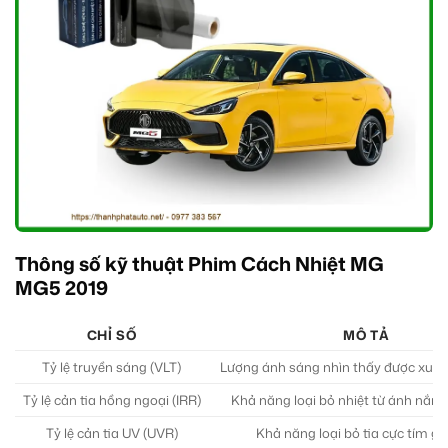
Thông số kỹ thuật Phim Cách Nhiệt MG
MG5 2019
CHỈ SỐ
MÔ TẢ
Tỷ lệ truyền sáng (VLT)
Lượng ánh sáng nhìn thấy được xuyên
Tỷ lệ cản tia hồng ngoại (IRR)
Khả năng loại bỏ nhiệt từ ánh nắng 
Tỷ lệ cản tia UV (UVR)
Khả năng loại bỏ tia cực tím gây