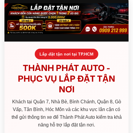
Lắp đặt tận nơi tại TP.HCM
THÀNH PHÁT AUTO -
PHỤC VỤ LẮP ĐẶT TẬN
NƠI
Khách tại Quận 7, Nhà Bè, Bình Chánh, Quận 8, Gò
Vấp, Tân Bình, Hóc Môn và các khu vực lân cận có
thể gửi thông tin xe để Thành Phát Auto kiểm tra khả
năng hỗ trợ lắp đặt tận nơi.