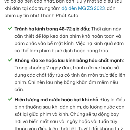
và có độ bền cao nhất, bạn cần lưu ý một số điều sau
khi dán tại các trung tâm
độ đèn MG ZS 2023
, dán
phim uy tín như Thành Phát Auto:
Tránh hạ kính trong 48-72 giờ đầu:
Thời gian này
cần thiết để lớp keo dán phim khô hoàn toàn và
bám chắc vào bề mặt kính. Việc hạ kính quá sớm
có thể làm phim bị xê dịch hoặc bong tróc.
Không rửa xe hoặc lau kính bằng hóa chất mạnh:
Trong khoảng 7 ngày đầu, tránh rửa xe hoặc sử
dụng các chất tẩy rửa có tính ăn mòn trực tiếp lên
phim. Chỉ nên lau nhẹ bằng khăn ẩm mềm nếu
cần.
Hiện tượng mờ nước hoặc bọt khí nhỏ:
Đây là điều
bình thường sau khi dán phim, do lượng nước còn
sót lại giữa phim và kính. Chúng sẽ tự động bay
hơi và biến mất sau vài ngày hoặc vài tuần tùy
thuộc vào điều kiện thời tiết. Tuyệt đối không tự ý