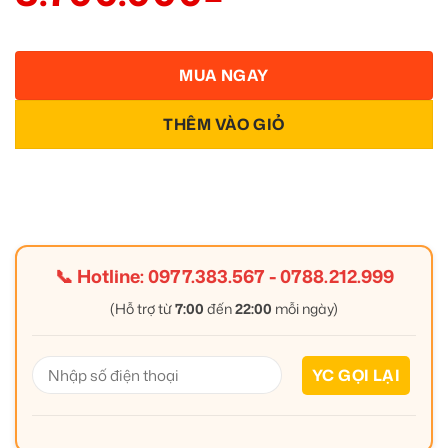
MUA NGAY
THÊM VÀO GIỎ
📞 Hotline:
0977.383.567
-
0788.212.999
(Hỗ trợ từ
7:00
đến
22:00
mỗi ngày)