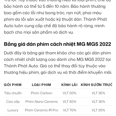
bảo hành có thể từ 5 đến 10 năm. Bảo hành thường
bao gồm các lỗi như bong tróc, rạn nứt, phai màu
phim do lỗi sản xuất hoặc kỹ thuật dán. Thành Phát
Auto luôn cung cấp chế độ bảo hành rõ ràng, minh
bạch cho mọi sản phẩm và dịch vụ.
Bảng giá dán phim cách nhiệt MG MG5 2022
Dưới đây là bảng giá tham khảo cho các gói dán phim
cách nhiệt chất lượng cao dành cho MG MG5 2022 tại
Thành Phát Auto. Giá có thể thay đổi tùy thuộc vào
thương hiệu phim, gói dịch vụ và thời điểm khuyến mãi.
GÓI PHIM
LOẠI PHIM
KÍNH LÁI
KÍNH SƯỜN TRƯỚC
Tiêu chuẩn
Phim Carbon
VLT 50%
VLT 35%
Cao cấp
Phim Nano Ceramic
VLT 60%
VLT 30%
Luxury
Phim Ceramic IR Pro
VLT 70%
VLT 20%