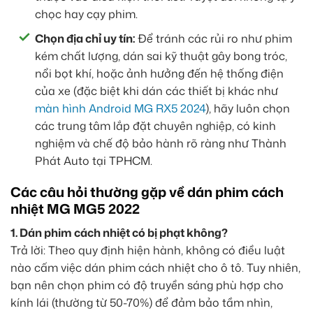
chọc hay cạy phim.
Chọn địa chỉ uy tín:
Để tránh các rủi ro như phim
kém chất lượng, dán sai kỹ thuật gây bong tróc,
nổi bọt khí, hoặc ảnh hưởng đến hệ thống điện
của xe (đặc biệt khi dán các thiết bị khác như
màn hình Android MG RX5 2024
), hãy luôn chọn
các trung tâm lắp đặt chuyên nghiệp, có kinh
nghiệm và chế độ bảo hành rõ ràng như Thành
Phát Auto tại TPHCM.
Các câu hỏi thường gặp về dán phim cách
nhiệt MG MG5 2022
1. Dán phim cách nhiệt có bị phạt không?
Trả lời: Theo quy định hiện hành, không có điều luật
nào cấm việc dán phim cách nhiệt cho ô tô. Tuy nhiên,
bạn nên chọn phim có độ truyền sáng phù hợp cho
kính lái (thường từ 50-70%) để đảm bảo tầm nhìn,