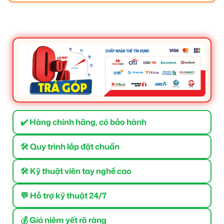
✔️ Hàng chính hãng, có bảo hành
🛠 Quy trình lắp đặt chuẩn
🛠 Kỹ thuật viên tay nghề cao
💬 Hỗ trợ kỹ thuật 24/7
💰 Giá niêm yết rõ ràng