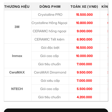
THƯƠNG HIỆU
DÒNG PHIM
TOÀN XE (VNĐ)
KÍNH 
Crystalline PRO
15.500.000
6.
Crystalline Hồng Ngoại
10.800.000
6.
3M
CERAMIC hồng ngoại
9.000.000
3.
CERAMIC Tiết kiệm
6.900.000
2.
Gói đặc biệt
16.500.000
6.
Inmax
Gói cao cấp
10.000.000
3.
Gói tiêu chuẩn
7.000.000
2.
CeraMAX
CeraMAX Dinamond
9.500.000
3.
Gói siêu cấp
7.000.000
2.
NTECH
Gói cao cấp
5.500.000
2.
Gói tiêu chuẩn
4.200.000
1.