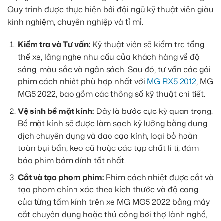
Quy trình được thực hiện bởi đội ngũ kỹ thuật viên giàu
kinh nghiệm, chuyên nghiệp và tỉ mỉ.
Kiểm tra và Tư vấn:
Kỹ thuật viên sẽ kiểm tra tổng
thể xe, lắng nghe nhu cầu của khách hàng về độ
sáng, màu sắc và ngân sách. Sau đó, tư vấn các gói
phim cách nhiệt phù hợp nhất với
MG RX5 2012
, MG
MG5 2022, bao gồm các thông số kỹ thuật chi tiết.
Vệ sinh bề mặt kính:
Đây là bước cực kỳ quan trọng.
Bề mặt kính sẽ được làm sạch kỹ lưỡng bằng dung
dịch chuyên dụng và dao cạo kính, loại bỏ hoàn
toàn bụi bẩn, keo cũ hoặc các tạp chất li ti, đảm
bảo phim bám dính tốt nhất.
Cắt và tạo phom phim:
Phim cách nhiệt được cắt và
tạo phom chính xác theo kích thước và độ cong
của từng tấm kính trên xe MG MG5 2022 bằng máy
cắt chuyên dụng hoặc thủ công bởi thợ lành nghề,