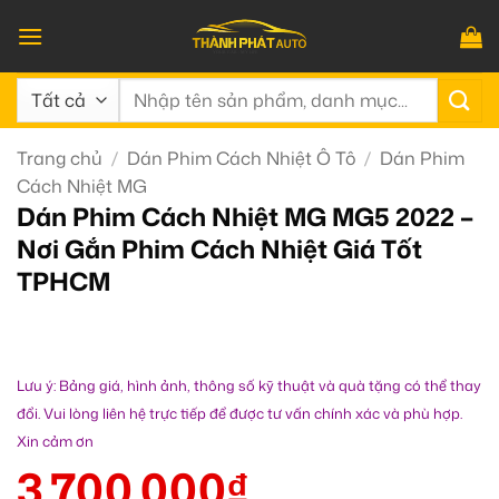
Bỏ
qua
nội
Tìm
dung
kiếm:
Trang chủ
/
Dán Phim Cách Nhiệt Ô Tô
/
Dán Phim
Cách Nhiệt MG
Dán Phim Cách Nhiệt MG MG5 2022 –
Nơi Gắn Phim Cách Nhiệt Giá Tốt
TPHCM
Lưu ý: Bảng giá, hình ảnh, thông số kỹ thuật và quà tặng có thể thay
đổi. Vui lòng liên hệ trực tiếp để được tư vấn chính xác và phù hợp.
Xin cảm ơn
3.700.000
₫