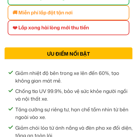
🚚 Miễn phí lắp đặt tận nơi
❤️ Lắp xong hài lòng mới thu tiền
ƯU ĐIỂM NỔI BẬT
Giảm nhiệt độ bên trong xe lên đến 60%, tạo
không gian mát mẻ.
Chống tia UV 99.9%, bảo vệ sức khỏe người ngồi
và nội thất xe.
Tăng cường sự riêng tư, hạn chế tầm nhìn từ bên
ngoài vào xe.
Giảm chói lóa từ ánh nắng và đèn pha xe đối diện,
tăng an toàn lái.