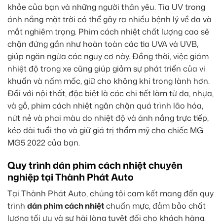
khỏe của bạn và những người thân yêu. Tia UV trong
ánh nắng mặt trời có thể gây ra nhiều bệnh lý về da và
mắt nghiêm trọng. Phim cách nhiệt chất lượng cao sẽ
chặn đứng gần như hoàn toàn các tia UVA và UVB,
giúp ngăn ngừa các nguy cơ này. Đồng thời, việc giảm
nhiệt độ trong xe cũng giúp giảm sự phát triển của vi
khuẩn và nấm mốc, giữ cho không khí trong lành hơn.
Đối với nội thất, đặc biệt là các chi tiết làm từ da, nhựa,
và gỗ, phim cách nhiệt ngăn chặn quá trình lão hóa,
nứt nẻ và phai màu do nhiệt độ và ánh nắng trực tiếp,
kéo dài tuổi thọ và giữ giá trị thẩm mỹ cho chiếc MG
MG5 2022 của bạn.
Quy trình dán phim cách nhiệt chuyên
nghiệp tại Thành Phát Auto
Tại Thành Phát Auto, chúng tôi cam kết mang đến quy
trình
dán phim cách nhiệt
chuẩn mực, đảm bảo chất
lượng tối ưu và sự hài lòng tuyệt đối cho khách hàng.