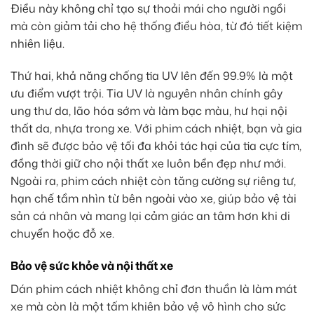
Điều này không chỉ tạo sự thoải mái cho người ngồi
mà còn giảm tải cho hệ thống điều hòa, từ đó tiết kiệm
nhiên liệu.
Thứ hai, khả năng chống tia UV lên đến 99.9% là một
ưu điểm vượt trội. Tia UV là nguyên nhân chính gây
ung thư da, lão hóa sớm và làm bạc màu, hư hại nội
thất da, nhựa trong xe. Với phim cách nhiệt, bạn và gia
đình sẽ được bảo vệ tối đa khỏi tác hại của tia cực tím,
đồng thời giữ cho nội thất xe luôn bền đẹp như mới.
Ngoài ra, phim cách nhiệt còn tăng cường sự riêng tư,
hạn chế tầm nhìn từ bên ngoài vào xe, giúp bảo vệ tài
sản cá nhân và mang lại cảm giác an tâm hơn khi di
chuyển hoặc đỗ xe.
Bảo vệ sức khỏe và nội thất xe
Dán phim cách nhiệt không chỉ đơn thuần là làm mát
xe mà còn là một tấm khiên bảo vệ vô hình cho sức