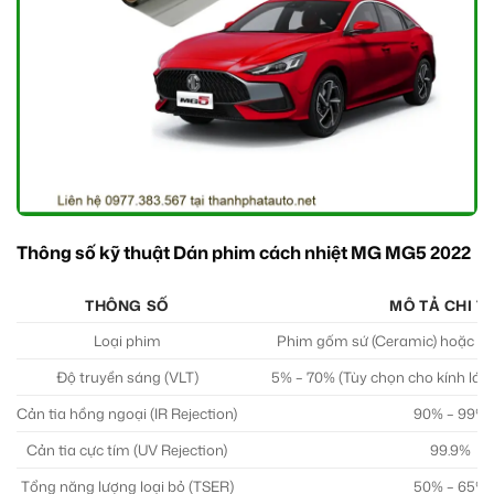
Thông số kỹ thuật Dán phim cách nhiệt MG MG5 2022
THÔNG SỐ
MÔ TẢ CHI TI
Loại phim
Phim gốm sứ (Ceramic) hoặc P
Độ truyền sáng (VLT)
5% – 70% (Tùy chọn cho kính lái, 
Cản tia hồng ngoại (IR Rejection)
90% – 99%
Cản tia cực tím (UV Rejection)
99.9%
Tổng năng lượng loại bỏ (TSER)
50% – 65%