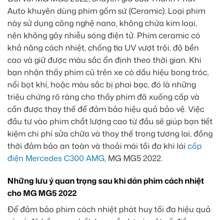
Auto khuyên dùng phim gốm sứ (Ceramic). Loại phim
này sử dụng công nghệ nano, không chứa kim loại,
nên không gây nhiễu sóng điện tử. Phim ceramic có
khả năng cách nhiệt, chống tia UV vượt trội, độ bền
cao và giữ được màu sắc ổn định theo thời gian. Khi
bạn nhận thấy phim cũ trên xe có dấu hiệu bong tróc,
nổi bọt khí, hoặc màu sắc bị phai bạc, đó là những
triệu chứng rõ ràng cho thấy phim đã xuống cấp và
cần được thay thế để đảm bảo hiệu quả bảo vệ. Việc
đầu tư vào phim chất lượng cao từ đầu sẽ giúp bạn tiết
kiệm chi phí sửa chữa và thay thế trong tương lai, đồng
thời đảm bảo an toàn và thoải mái tối đa khi lái
cốp
điện Mercedes C300 AMG
, MG MG5 2022.
Những lưu ý quan trọng sau khi dán phim cách nhiệt
cho MG MG5 2022
Để đảm bảo phim cách nhiệt phát huy tối đa hiệu quả