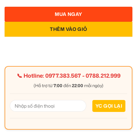
MUA NGAY
THÊM VÀO GIỎ
📞 Hotline:
0977.383.567
-
0788.212.999
(Hỗ trợ từ
7:00
đến
22:00
mỗi ngày)