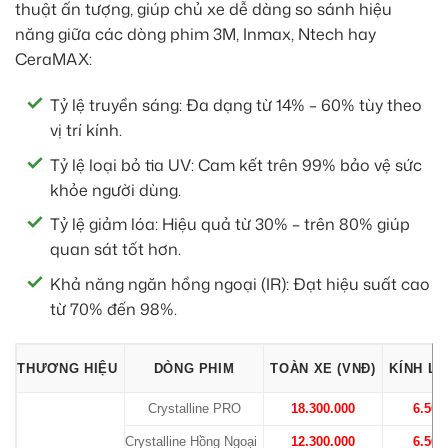
thuật ấn tượng, giúp chủ xe dễ dàng so sánh hiệu
năng giữa các dòng phim 3M, Inmax, Ntech hay
CeraMAX:
Tỷ lệ truyền sáng: Đa dạng từ 14% – 60% tùy theo
vị trí kính.
Tỷ lệ loại bỏ tia UV: Cam kết trên 99% bảo vệ sức
khỏe người dùng.
Tỷ lệ giảm lóa: Hiệu quả từ 30% – trên 80% giúp
quan sát tốt hơn.
Khả năng ngăn hồng ngoại (IR): Đạt hiệu suất cao
từ 70% đến 98%.
THƯƠNG HIỆU
DÒNG PHIM
TOÀN XE (VNĐ)
KÍNH LÁ
Crystalline PRO
18.300.000
6.500
Crystalline Hồng Ngoại
12.300.000
6.500