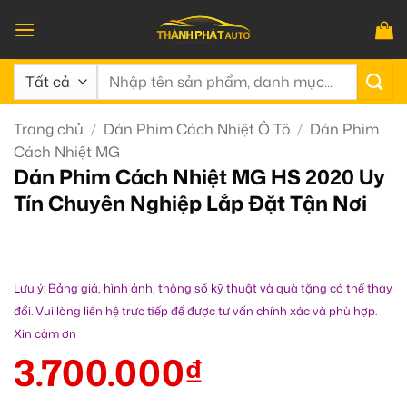
Bỏ
qua
nội
Tìm
dung
kiếm:
Trang chủ
/
Dán Phim Cách Nhiệt Ô Tô
/
Dán Phim
Cách Nhiệt MG
Dán Phim Cách Nhiệt MG HS 2020 Uy
Tín Chuyên Nghiệp Lắp Đặt Tận Nơi
Lưu ý: Bảng giá, hình ảnh, thông số kỹ thuật và quà tặng có thể thay
đổi. Vui lòng liên hệ trực tiếp để được tư vấn chính xác và phù hợp.
Xin cảm ơn
3.700.000
₫