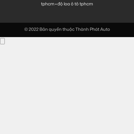
tphcm
•
độ loa ô tô tphcm
© 2022 Bản quyền thuộc Thành Phát Auto