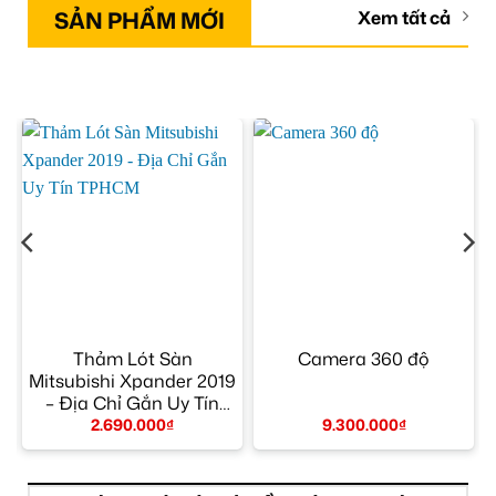
SẢN PHẨM MỚI
Xem tất cả
–
Thảm Lót Sàn
Camera 360 độ
Mitsubishi Xpander 2019
– Địa Chỉ Gắn Uy Tín
TPHCM
2.690.000
₫
9.300.000
₫