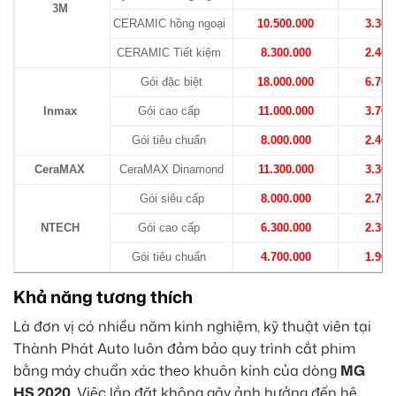
3M
CERAMIC hồng ngoại
10.500.000
3.300
CERAMIC Tiết kiệm
8.300.000
2.400
Gói đặc biệt
18.000.000
6.700
Inmax
Gói cao cấp
11.000.000
3.700
Gói tiêu chuẩn
8.000.000
2.400
CeraMAX
CeraMAX Dinamond
11.300.000
3.300
Gói siêu cấp
8.000.000
2.700
NTECH
Gói cao cấp
6.300.000
2.300
Gói tiêu chuẩn
4.700.000
1.900
Khả năng tương thích
Là đơn vị có nhiều năm kinh nghiệm, kỹ thuật viên tại
Thành Phát Auto luôn đảm bảo quy trình cắt phim
bằng máy chuẩn xác theo khuôn kính của dòng
MG
HS 2020
. Việc lắp đặt không gây ảnh hưởng đến hệ