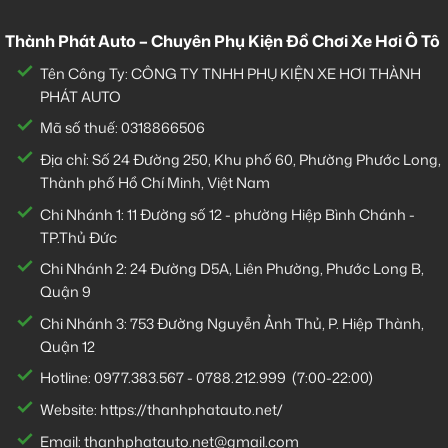
Thành Phát Auto – Chuyên Phụ Kiện Đồ Chơi Xe Hơi Ô Tô
Tên Công Ty: CÔNG TY TNHH PHỤ KIỆN XE HƠI THÀNH
PHÁT AUTO
Mã số thuế: 0318866506
Địa chỉ: Số 24 Đường 250, Khu phố 60, Phường Phước Long,
Thành phố Hồ Chí Minh, Việt Nam
Chi Nhánh 1:
11 Đường số 12 - phường Hiệp Bình Chánh -
TP.Thủ Đức
Chi Nhánh 2:
24 Đường D5A, Liên Phường, Phước Long B,
Quận 9
Chi Nhánh 3:
753 Đường Nguyễn Ảnh Thủ, P. Hiệp Thành,
Quận 12
Hotline:
0977.383.567
-
0788.212.999
(7:00-22:00)
Website:
https://thanhphatauto.net/
Email:
thanhphatauto.net@gmail.com