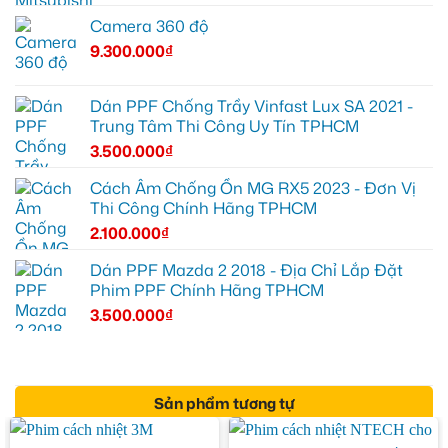
Camera 360 độ
9.300.000
₫
Dán PPF Chống Trầy Vinfast Lux SA 2021 -
Trung Tâm Thi Công Uy Tín TPHCM
3.500.000
₫
Cách Âm Chống Ồn MG RX5 2023 - Đơn Vị
Thi Công Chính Hãng TPHCM
2.100.000
₫
Dán PPF Mazda 2 2018 - Địa Chỉ Lắp Đặt
Phim PPF Chính Hãng TPHCM
3.500.000
₫
Sản phẩm tương tự