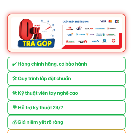
✔️ Hàng chính hãng, có bảo hành
🛠 Quy trình lắp đặt chuẩn
🛠 Kỹ thuật viên tay nghề cao
💬 Hỗ trợ kỹ thuật 24/7
💰 Giá niêm yết rõ ràng