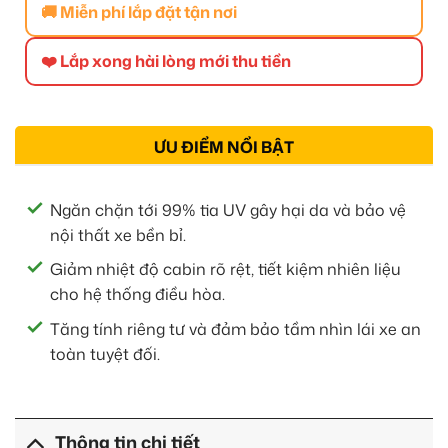
🚚 Miễn phí lắp đặt tận nơi
❤️ Lắp xong hài lòng mới thu tiền
ƯU ĐIỂM NỔI BẬT
Ngăn chặn tới 99% tia UV gây hại da và bảo vệ
nội thất xe bền bỉ.
Giảm nhiệt độ cabin rõ rệt, tiết kiệm nhiên liệu
cho hệ thống điều hòa.
Tăng tính riêng tư và đảm bảo tầm nhìn lái xe an
toàn tuyệt đối.
Thông tin chi tiết