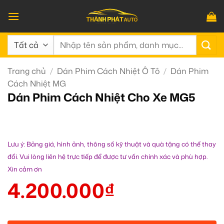
Bỏ
qua
nội
Tìm
dung
kiếm:
Trang chủ
/
Dán Phim Cách Nhiệt Ô Tô
/
Dán Phim
Cách Nhiệt MG
Dán Phim Cách Nhiệt Cho Xe MG5
Lưu ý: Bảng giá, hình ảnh, thông số kỹ thuật và quà tặng có thể thay
đổi. Vui lòng liên hệ trực tiếp để được tư vấn chính xác và phù hợp.
Xin cảm ơn
4.200.000
₫