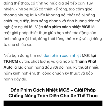
dáng thể thao, cá tính và mức giá dễ tiếp cận. Tuy
nhiên, kính xe MG5 có thiết kế rộng, tạo cảm giác
thoáng nhưng lại khiến khoang nội thất dễ bị nắng
chiếu trực tiếp, làm nóng nhanh và ảnh hưởng đến trải
nghiệm người lái. Việc
dán phim cách nhiệt MG5
là
một giải pháp thiết thực giúp hạn chế tác động của
ánh nắng mặt trời, đồng thời tăng thẩm mỹ và sự riêng
tư cho chiếc xe.
Nếu bạn đang tìm nơi
dán phim cách nhiệt
MG5
tại
TP.HCM
uy tín, chất lượng và giá hợp lý,
Thành Phát
Auto
là lựa chọn hàng đầu với đội ngũ kỹ thuật nhiều
năm kinh nghiệm, thi công chuẩn kỹ thuật và bảo
hành đầy đủ.
Dán Phim Cách Nhiệt MG5 – Giải Pháp
Chống Nóng Toàn Diện Cho Xe Thể Thao