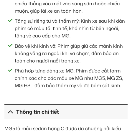
chiếu thẳng vào mắt vào sáng sớm hoặc chiều
muộn, giúp lái xe an toàn hơn.
Tăng sự riêng tư và thẩm mỹ: Kính xe sau khi dán
phim có màu tối tinh tế, khó nhìn từ bên ngoài,
tăng vẻ cao cấp cho MG.
Bảo vệ khi kính vỡ: Phim giúp giữ các mảnh kính
không văng ra ngoài khi va chạm, đảm bảo an
toàn cho người ngồi trong xe.
Phù hợp từng dòng xe MG: Phim được cắt form
chính xác cho các mẫu xe MG như MG5, MG ZS,
MG HS… đảm bảo thẩm mỹ và độ bám sát kính.
Thông tin chi tiết
MG5 là mẫu sedan hạng C được ưa chuộng bởi kiểu