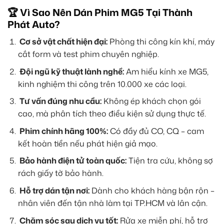
🏆 Vì Sao Nên Dán Phim MG5 Tại Thành
Phát Auto?
Cơ sở vật chất hiện đại:
Phòng thi công kín khí, máy
cắt form và test phim chuyên nghiệp.
Đội ngũ kỹ thuật lành nghề:
Am hiểu kính xe MG5,
kinh nghiệm thi công trên 10.000 xe các loại.
Tư vấn đúng nhu cầu:
Không ép khách chọn gói
cao, mà phân tích theo điều kiện sử dụng thực tế.
Phim chính hãng 100%:
Có đầy đủ CO, CQ – cam
kết hoàn tiền nếu phát hiện giả mạo.
Bảo hành điện tử toàn quốc:
Tiện tra cứu, không sợ
rách giấy tờ bảo hành.
Hỗ trợ dán tận nơi:
Dành cho khách hàng bận rộn –
nhân viên đến tận nhà làm tại TP.HCM và lân cận.
Chăm sóc sau dịch vụ tốt:
Rửa xe miễn phí, hỗ trợ