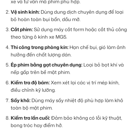
xe và tư vấn mã phim phù hợp.
Vệ sinh kính:
Dùng dung dịch chuyên dụng để loại
bỏ hoàn toàn bụi bẩn, dầu mỡ.
Cắt phim:
Sử dụng máy cắt form hoặc cắt thủ công
theo từng ô kính xe MG5.
Thi công trong phòng kín:
Hạn chế bụi, gió làm ảnh
hưởng đến chất lượng dán.
Ép phim bằng gạt chuyên dụng:
Loại bỏ bọt khí và
nếp gấp trên bề mặt phim.
Kiểm tra độ bám:
Xem xét lại các vị trí mép kính,
điều chỉnh kỹ lưỡng.
Sấy khô:
Dùng máy sấy nhiệt độ phù hợp làm khô
toàn bộ mặt phim.
Kiểm tra lần cuối:
Đảm bảo không có lỗi kỹ thuật,
bong tróc hay điểm hở.