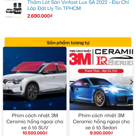
Thảm Lót Sàn Vinfast Lux SA 2022 - Địa Chỉ
Lắp Đặt Uy Tín TPHCM
2.690.000
₫
Sản phẩm tương tự
Phim cách nhiệt 3M
Phim cách nhiệt 3M
Ceramic hồng ngoại cho
Ceramic hồng ngoại cho
xe ô tô SUV
xe ô tô Sedan
10.500.000
₫
9.000.000
₫