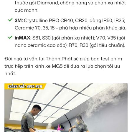
thuộc gói Diamond, chống nóng và phản xạ nhiệt
cực mạnh.
3M:
Crystalline PRO CR40, CR20; dòng IR50, IR25;
Ceramic 70, 35, 15 – phù hợp nhiều phân khúc giá.
inMAX:
S61, S30 (gói phản xạ nhiệt); V70, V35 (gói
nano ceramic cao cấp); R70, R30 (gói tiêu chuẩn).
Đội ngũ tư vấn tại Thành Phát sẽ giúp bạn test phim
trực tiếp trên kính xe MG5 để đưa ra lựa chọn tối ưu
nhất.