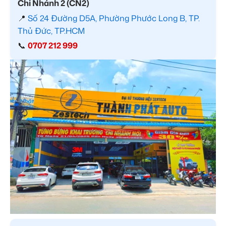
Chi Nhánh 2 (CN2)
📍
Số 24 Đường D5A, Phường Phước Long B, TP.
Thủ Đức, TP.HCM
📞
0707 212 999