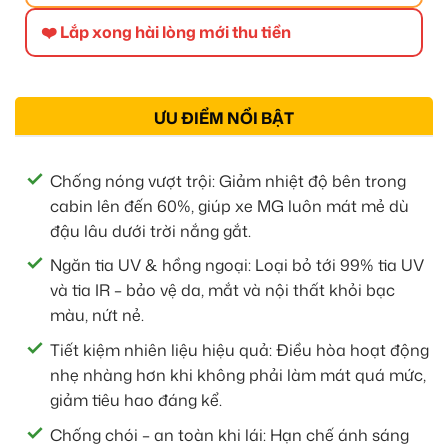
❤️ Lắp xong hài lòng mới thu tiền
ƯU ĐIỂM NỔI BẬT
Chống nóng vượt trội: Giảm nhiệt độ bên trong
cabin lên đến 60%, giúp xe MG luôn mát mẻ dù
đậu lâu dưới trời nắng gắt.
Ngăn tia UV & hồng ngoại: Loại bỏ tới 99% tia UV
và tia IR – bảo vệ da, mắt và nội thất khỏi bạc
màu, nứt nẻ.
Tiết kiệm nhiên liệu hiệu quả: Điều hòa hoạt động
nhẹ nhàng hơn khi không phải làm mát quá mức,
giảm tiêu hao đáng kể.
Chống chói – an toàn khi lái: Hạn chế ánh sáng