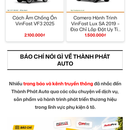
Cách Âm Chống Ồn
Camera Hành Trình
VinFast VF3 2025
VinFast Lux SA 2019 –
Địa Chỉ Lắp Đặt Uy Tín
TPHCM
2.100.000
₫
1.500.000
₫
BÁO CHÍ NÓI GÌ VỀ THÀNH PHÁT
AUTO
Nhiều
trang báo và kênh truyền thông
đã nhắc đến
Thành Phát Auto qua các câu chuyện về dịch vụ,
sản phẩm và hành trình phát triển thương hiệu
trong lĩnh vực phụ kiện ô tô.