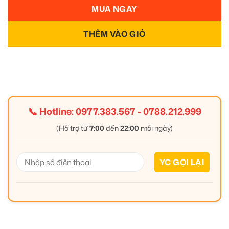
MUA NGAY
THÊM VÀO GIỎ
📞 Hotline:
0977.383.567
-
0788.212.999
(Hỗ trợ từ
7:00
đến
22:00
mỗi ngày)