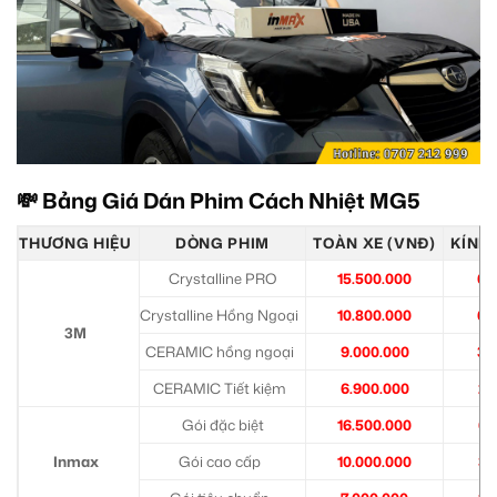
💸 Bảng Giá Dán Phim Cách Nhiệt MG5
THƯƠNG HIỆU
DÒNG PHIM
TOÀN XE (VNĐ)
KÍNH 
Crystalline PRO
15.500.000
6.
Crystalline Hồng Ngoại
10.800.000
6.
3M
CERAMIC hồng ngoại
9.000.000
3.
CERAMIC Tiết kiệm
6.900.000
2.
Gói đặc biệt
16.500.000
6.
Inmax
Gói cao cấp
10.000.000
3.