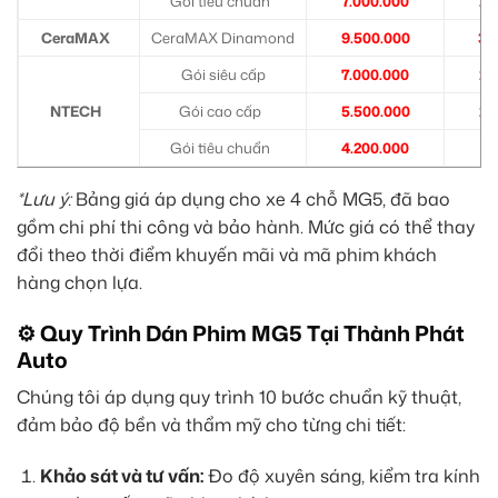
Gói tiêu chuẩn
7.000.000
2.
CeraMAX
CeraMAX Dinamond
9.500.000
3.
Gói siêu cấp
7.000.000
2.
NTECH
Gói cao cấp
5.500.000
2.
Gói tiêu chuẩn
4.200.000
1.
*Lưu ý:
Bảng giá áp dụng cho xe 4 chỗ MG5, đã bao
gồm chi phí thi công và bảo hành. Mức giá có thể thay
đổi theo thời điểm khuyến mãi và mã phim khách
hàng chọn lựa.
⚙️ Quy Trình Dán Phim MG5 Tại Thành Phát
Auto
Chúng tôi áp dụng quy trình 10 bước chuẩn kỹ thuật,
đảm bảo độ bền và thẩm mỹ cho từng chi tiết:
Khảo sát và tư vấn:
Đo độ xuyên sáng, kiểm tra kính