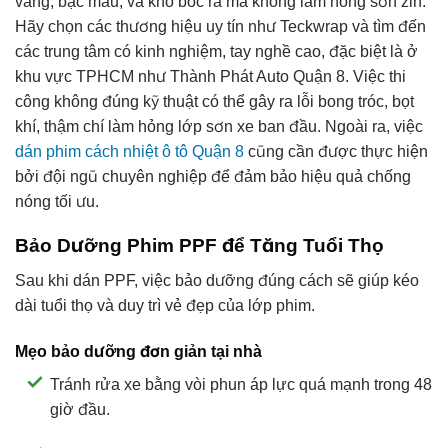
vàng, bạc màu, và khó bóc ra mà không làm hỏng sơn zin.
Hãy chọn các thương hiệu uy tín như Teckwrap và tìm đến
các trung tâm có kinh nghiệm, tay nghề cao, đặc biệt là ở
khu vực TPHCM như Thành Phát Auto Quận 8. Việc thi
công không đúng kỹ thuật có thể gây ra lỗi bong tróc, bọt
khí, thậm chí làm hỏng lớp sơn xe ban đầu. Ngoài ra, việc
dán phim cách nhiệt ô tô Quận 8
cũng cần được thực hiện
bởi đội ngũ chuyên nghiệp để đảm bảo hiệu quả chống
nóng tối ưu.
Bảo Dưỡng Phim PPF để Tăng Tuổi Thọ
Sau khi dán PPF, việc bảo dưỡng đúng cách sẽ giúp kéo
dài tuổi thọ và duy trì vẻ đẹp của lớp phim.
Mẹo bảo dưỡng đơn giản tại nhà
Tránh rửa xe bằng vòi phun áp lực quá mạnh trong 48
giờ đầu.