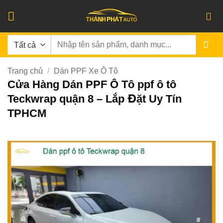
Bỏ
qua
nội
Tìm
dung
kiếm:
Trang chủ
/
Dán PPF Xe Ô Tô
Cửa Hàng Dán PPF Ô Tô ppf ô tô
Teckwrap quận 8 – Lắp Đặt Uy Tín
TPHCM