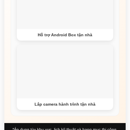
Hỗ trợ Android Box tận nhà
Lắp camera hành trình tận nhà
*Áp dụng tùy khu vực, lịch kỹ thuật và hạng mục thi công.