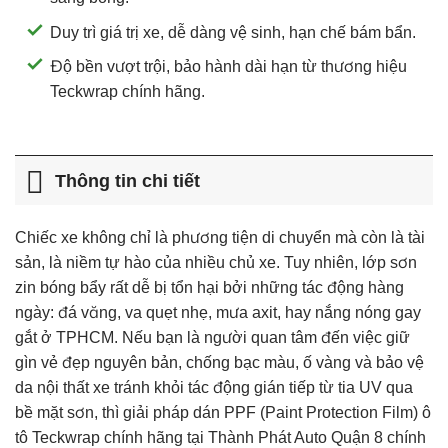
Duy trì giá trị xe, dễ dàng vệ sinh, hạn chế bám bẩn.
Độ bền vượt trội, bảo hành dài hạn từ thương hiệu
Teckwrap chính hãng.
Thông tin chi tiết
Chiếc xe không chỉ là phương tiện di chuyển mà còn là tài
sản, là niềm tự hào của nhiều chủ xe. Tuy nhiên, lớp sơn
zin bóng bẩy rất dễ bị tổn hại bởi những tác động hàng
ngày: đá văng, va quẹt nhẹ, mưa axit, hay nắng nóng gay
gắt ở TPHCM. Nếu bạn là người quan tâm đến việc giữ
gìn vẻ đẹp nguyên bản, chống bạc màu, ố vàng và bảo vệ
da nội thất xe tránh khỏi tác động gián tiếp từ tia UV qua
bề mặt sơn, thì giải pháp dán PPF (Paint Protection Film) ô
tô Teckwrap chính hãng tại Thành Phát Auto Quận 8 chính