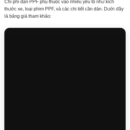
Chi phí dán PPF phụ thuộc vào nhiều yếu tố như kích
thước xe, loại phim PPF, và các chi tiết cần dán. Dưới đây
là bảng giá tham khảo: