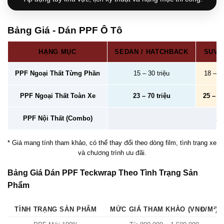
Bảng Giá - Dán PPF Ô Tô
HẠNG MỤC
SEDAN / HATCHBACK
SUV /
PPF Ngoại Thất Từng Phần
15 – 30 triệu
18 – 40
PPF Ngoại Thất Toàn Xe
23 – 70 triệu
25 – 78
PPF Nội Thất (Combo)
2 –
* Giá mang tính tham khảo, có thể thay đổi theo dòng film, tình trạng xe
và chương trình ưu đãi.
Bảng Giá Dán PPF Teckwrap Theo Tình Trạng Sản
Phẩm
TÌNH TRẠNG SẢN PHẨM
MỨC GIÁ THAM KHẢO (VNĐ/M²)