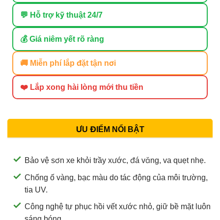
💬 Hỗ trợ kỹ thuật 24/7
💰 Giá niêm yết rõ ràng
🚚 Miễn phí lắp đặt tận nơi
❤️ Lắp xong hài lòng mới thu tiền
ƯU ĐIỂM NỔI BẬT
Bảo vệ sơn xe khỏi trầy xước, đá văng, va quẹt nhẹ.
Chống ố vàng, bạc màu do tác động của môi trường,
tia UV.
Công nghệ tự phục hồi vết xước nhỏ, giữ bề mặt luôn
sáng bóng.