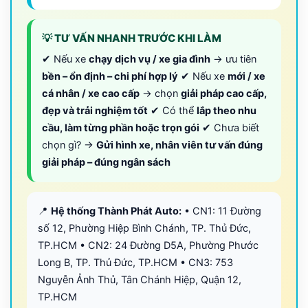
💡 TƯ VẤN NHANH TRƯỚC KHI LÀM
✔ Nếu xe
chạy dịch vụ / xe gia đình
→ ưu tiên
bền – ổn định – chi phí hợp lý
✔ Nếu xe
mới / xe
cá nhân / xe cao cấp
→ chọn
giải pháp cao cấp,
đẹp và trải nghiệm tốt
✔ Có thể
lắp theo nhu
cầu, làm từng phần hoặc trọn gói
✔ Chưa biết
chọn gì? →
Gửi hình xe, nhân viên tư vấn đúng
giải pháp – đúng ngân sách
📍
Hệ thống Thành Phát Auto:
• CN1: 11 Đường
số 12, Phường Hiệp Bình Chánh, TP. Thủ Đức,
TP.HCM • CN2: 24 Đường D5A, Phường Phước
Long B, TP. Thủ Đức, TP.HCM • CN3: 753
Nguyễn Ảnh Thủ, Tân Chánh Hiệp, Quận 12,
TP.HCM