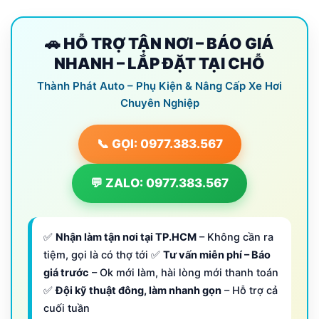
🚗 HỖ TRỢ TẬN NƠI – BÁO GIÁ
NHANH – LẮP ĐẶT TẠI CHỖ
Thành Phát Auto – Phụ Kiện & Nâng Cấp Xe Hơi
Chuyên Nghiệp
📞 GỌI: 0977.383.567
💬 ZALO: 0977.383.567
✅
Nhận làm tận nơi tại TP.HCM
– Không cần ra
tiệm, gọi là có thợ tới ✅
Tư vấn miễn phí – Báo
giá trước
– Ok mới làm, hài lòng mới thanh toán
✅
Đội kỹ thuật đông, làm nhanh gọn
– Hỗ trợ cả
cuối tuần