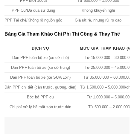
PPF Mới 100%
Từ 800.000 – 1.500.000
PPF Cũ/Đã qua sử dụng
Không khuyến nghị
PPF Tái chế/Không rõ nguồn gốc
Giá rất rẻ, nhưng rủi ro cao
Bảng Giá Tham Khảo Chi Phí Thi Công & Thay Thế
DỊCH VỤ
MỨC GIÁ THAM KHẢO (VN
Dán PPF toàn bộ xe (xe cỡ nhỏ)
Từ 15.000.000 – 30.000.000
Dán PPF toàn bộ xe (xe cỡ trung)
Từ 25.000.000 – 45.000.000
Dán PPF toàn bộ xe (xe SUV/Lớn)
Từ 35.000.000 – 60.000.000
Dán PPF chi tiết (cản trước, gương, đèn)
Từ 1.500.000 – 5.000.000/chi t
Bóc bỏ PPF cũ
Từ 1.000.000 – 5.000.000
Chi phí xử lý bề mặt sơn trước dán
Từ 500.000 – 2.000.000