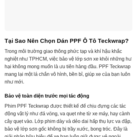
Tại Sao Nên Chọn Dán PPF Ô Tô Teckwrap?
Trong môi trường giao thông phức tạp và khí hậu khắc
nghiệt như TPHCM, việc bảo vệ lớp sơn xe khỏi những hư
hại không mong muốn là ưu tiên hàng đầu. PPF Teckwrap
mang lại một lá chắn vô hình, bền bỉ, giúp xe của bạn luôn
như mới.
Bảo vệ toàn diện trước mọi tác động
Phim PPF Teckwrap được thiết kế để chịu đựng các tác
động vật lý như đá văng, va quẹt nhẹ từ xe máy, hay cành
cây quẹt vào. Lớp phim dày và dẻo dai hấp thụ lực va đập,
bảo vệ lớp sơn gốc không bị trầy xước, bong tróc. Đây là
giải pháp hữu hiệu để xe bạn luôn giữ được vẻ ngoài