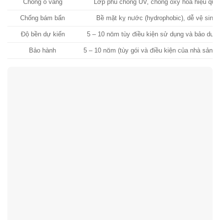
Chống ố vàng
Lớp phủ chống UV, chống oxy hóa hiệu quả
Chống bám bẩn
Bề mặt kỵ nước (hydrophobic), dễ vệ sinh
Độ bền dự kiến
5 – 10 năm tùy điều kiện sử dụng và bảo dưỡ
Bảo hành
5 – 10 năm (tùy gói và điều kiện của nhà sản x