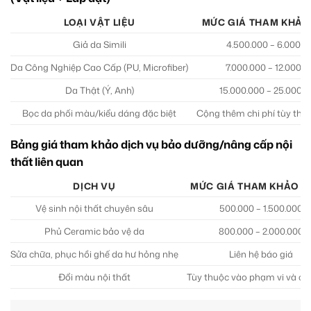
LOẠI VẬT LIỆU
MỨC GIÁ THAM KHẢO
Giả da Simili
4.500.000 – 6.000.0
Da Công Nghiệp Cao Cấp (PU, Microfiber)
7.000.000 – 12.000.0
Da Thật (Ý, Anh)
15.000.000 – 25.000.
Bọc da phối màu/kiểu dáng đặc biệt
Cộng thêm chi phí tùy the
Bảng giá tham khảo dịch vụ bảo dưỡng/nâng cấp nội
thất liên quan
DỊCH VỤ
MỨC GIÁ THAM KHẢO (
Vệ sinh nội thất chuyên sâu
500.000 – 1.500.000
Phủ Ceramic bảo vệ da
800.000 – 2.000.000
Sửa chữa, phục hồi ghế da hư hỏng nhẹ
Liên hệ báo giá
Đổi màu nội thất
Tùy thuộc vào phạm vi và chấ