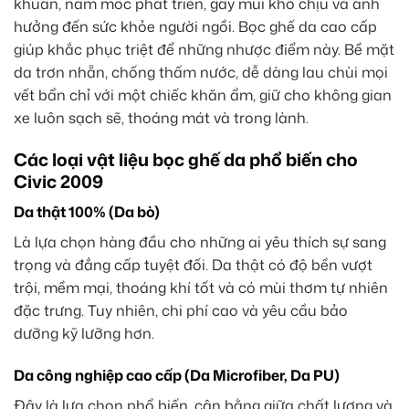
khuẩn, nấm mốc phát triển, gây mùi khó chịu và ảnh
hưởng đến sức khỏe người ngồi. Bọc ghế da cao cấp
giúp khắc phục triệt để những nhược điểm này. Bề mặt
da trơn nhẵn, chống thấm nước, dễ dàng lau chùi mọi
vết bẩn chỉ với một chiếc khăn ẩm, giữ cho không gian
xe luôn sạch sẽ, thoáng mát và trong lành.
Các loại vật liệu bọc ghế da phổ biến cho
Civic 2009
Da thật 100% (Da bò)
Là lựa chọn hàng đầu cho những ai yêu thích sự sang
trọng và đẳng cấp tuyệt đối. Da thật có độ bền vượt
trội, mềm mại, thoáng khí tốt và có mùi thơm tự nhiên
đặc trưng. Tuy nhiên, chi phí cao và yêu cầu bảo
dưỡng kỹ lưỡng hơn.
Da công nghiệp cao cấp (Da Microfiber, Da PU)
Đây là lựa chọn phổ biến, cân bằng giữa chất lượng và