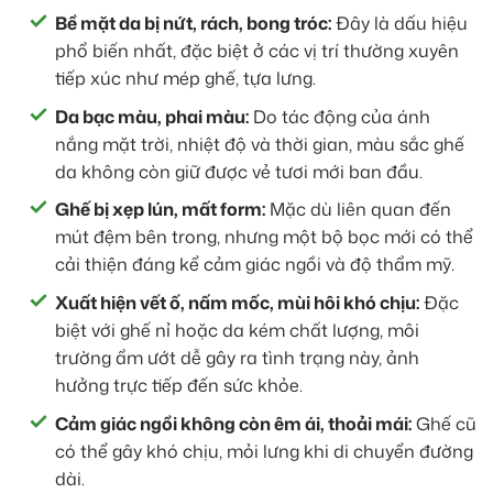
Bề mặt da bị nứt, rách, bong tróc:
Đây là dấu hiệu
phổ biến nhất, đặc biệt ở các vị trí thường xuyên
tiếp xúc như mép ghế, tựa lưng.
Da bạc màu, phai màu:
Do tác động của ánh
nắng mặt trời, nhiệt độ và thời gian, màu sắc ghế
da không còn giữ được vẻ tươi mới ban đầu.
Ghế bị xẹp lún, mất form:
Mặc dù liên quan đến
mút đệm bên trong, nhưng một bộ bọc mới có thể
cải thiện đáng kể cảm giác ngồi và độ thẩm mỹ.
Xuất hiện vết ố, nấm mốc, mùi hôi khó chịu:
Đặc
biệt với ghế nỉ hoặc da kém chất lượng, môi
trường ẩm ướt dễ gây ra tình trạng này, ảnh
hưởng trực tiếp đến sức khỏe.
Cảm giác ngồi không còn êm ái, thoải mái:
Ghế cũ
có thể gây khó chịu, mỏi lưng khi di chuyển đường
dài.