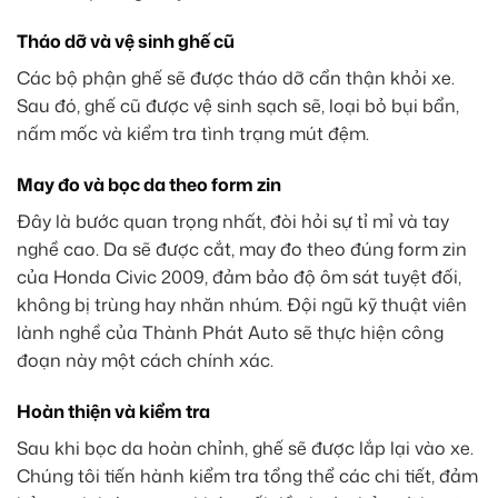
Tháo dỡ và vệ sinh ghế cũ
Các bộ phận ghế sẽ được tháo dỡ cẩn thận khỏi xe.
Sau đó, ghế cũ được vệ sinh sạch sẽ, loại bỏ bụi bẩn,
nấm mốc và kiểm tra tình trạng mút đệm.
May đo và bọc da theo form zin
Đây là bước quan trọng nhất, đòi hỏi sự tỉ mỉ và tay
nghề cao. Da sẽ được cắt, may đo theo đúng form zin
của Honda Civic 2009, đảm bảo độ ôm sát tuyệt đối,
không bị trùng hay nhăn nhúm. Đội ngũ kỹ thuật viên
lành nghề của Thành Phát Auto sẽ thực hiện công
đoạn này một cách chính xác.
Hoàn thiện và kiểm tra
Sau khi bọc da hoàn chỉnh, ghế sẽ được lắp lại vào xe.
Chúng tôi tiến hành kiểm tra tổng thể các chi tiết, đảm