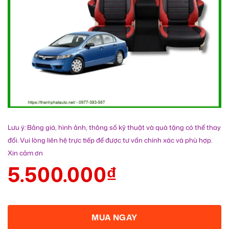
Lưu ý: Bảng giá, hình ảnh, thông số kỹ thuật và quà tặng có thể thay
đổi. Vui lòng liên hệ trực tiếp để được tư vấn chính xác và phù hợp.
Xin cảm ơn
5.500.000
₫
MUA NGAY