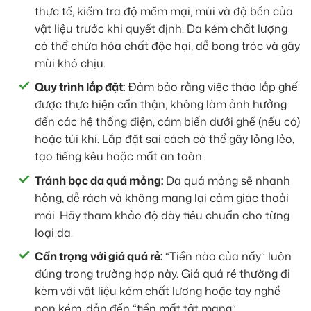
thực tế, kiểm tra độ mềm mại, mùi và độ bền của
vật liệu trước khi quyết định. Da kém chất lượng
có thể chứa hóa chất độc hại, dễ bong tróc và gây
mùi khó chịu.
Quy trình lắp đặt:
Đảm bảo rằng việc tháo lắp ghế
được thực hiện cẩn thận, không làm ảnh hưởng
đến các hệ thống điện, cảm biến dưới ghế (nếu có)
hoặc túi khí. Lắp đặt sai cách có thể gây lỏng lẻo,
tạo tiếng kêu hoặc mất an toàn.
Tránh bọc da quá mỏng:
Da quá mỏng sẽ nhanh
hỏng, dễ rách và không mang lại cảm giác thoải
mái. Hãy tham khảo độ dày tiêu chuẩn cho từng
loại da.
Cẩn trọng với giá quá rẻ:
“Tiền nào của nấy” luôn
đúng trong trường hợp này. Giá quá rẻ thường đi
kèm với vật liệu kém chất lượng hoặc tay nghề
non kém, dẫn đến “tiền mất tật mang”.