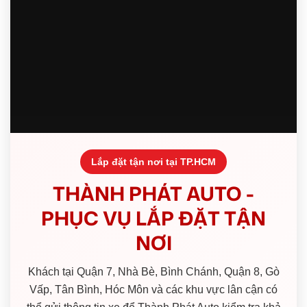
Lắp đặt tận nơi tại TP.HCM
THÀNH PHÁT AUTO -
PHỤC VỤ LẮP ĐẶT TẬN
NƠI
Khách tại Quận 7, Nhà Bè, Bình Chánh, Quận 8, Gò
Vấp, Tân Bình, Hóc Môn và các khu vực lân cận có