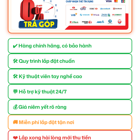
✔️ Hàng chính hãng, có bảo hành
🛠 Quy trình lắp đặt chuẩn
🛠 Kỹ thuật viên tay nghề cao
💬 Hỗ trợ kỹ thuật 24/7
💰 Giá niêm yết rõ ràng
🚚 Miễn phí lắp đặt tận nơi
❤️ Lắp xong hài lòng mới thu tiền