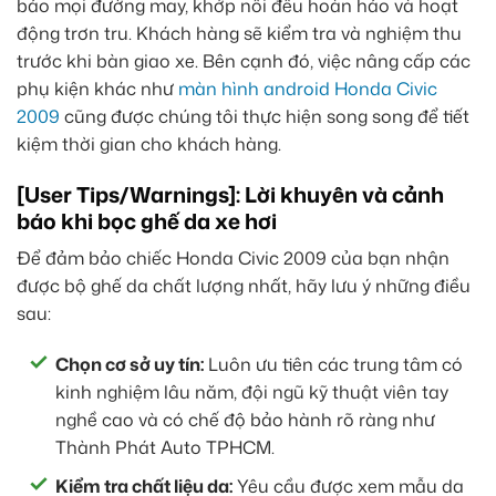
bảo mọi đường may, khớp nối đều hoàn hảo và hoạt
động trơn tru. Khách hàng sẽ kiểm tra và nghiệm thu
trước khi bàn giao xe. Bên cạnh đó, việc nâng cấp các
phụ kiện khác như
màn hình android Honda Civic
2009
cũng được chúng tôi thực hiện song song để tiết
kiệm thời gian cho khách hàng.
[User Tips/Warnings]: Lời khuyên và cảnh
báo khi bọc ghế da xe hơi
Để đảm bảo chiếc Honda Civic 2009 của bạn nhận
được bộ ghế da chất lượng nhất, hãy lưu ý những điều
sau:
Chọn cơ sở uy tín:
Luôn ưu tiên các trung tâm có
kinh nghiệm lâu năm, đội ngũ kỹ thuật viên tay
nghề cao và có chế độ bảo hành rõ ràng như
Thành Phát Auto TPHCM.
Kiểm tra chất liệu da:
Yêu cầu được xem mẫu da