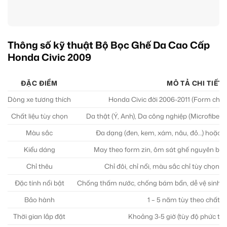
Thông số kỹ thuật Bộ Bọc Ghế Da Cao Cấp
Honda Civic 2009
ĐẶC ĐIỂM
MÔ TẢ CHI TIẾT
Dòng xe tương thích
Honda Civic đời 2006-2011 (Form chuẩ
Chất liệu tùy chọn
Da thật (Ý, Anh), Da công nghiệp (Microfiber, 
Màu sắc
Đa dạng (đen, kem, xám, nâu, đỏ…) hoặc 
Kiểu dáng
May theo form zin, ôm sát ghế nguyên bả
Chỉ thêu
Chỉ đôi, chỉ nổi, màu sắc chỉ tùy chọn,
Đặc tính nổi bật
Chống thấm nước, chống bám bẩn, dễ vệ sinh, 
Bảo hành
1 – 5 năm tùy theo chất li
Thời gian lắp đặt
Khoảng 3-5 giờ (tùy độ phức tạp 