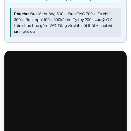
Phụ thu:
Đục lỗ thường 500k · Đục CNC 700k · Ép chữ
300k · Bọc tappi 100k–300k/cửa · Tỳ tay 200k
Lưu ý:
Giá
trên chưa bao gồm VAT. Tặng vệ sinh nội thất + chai vệ
sinh ghế da.