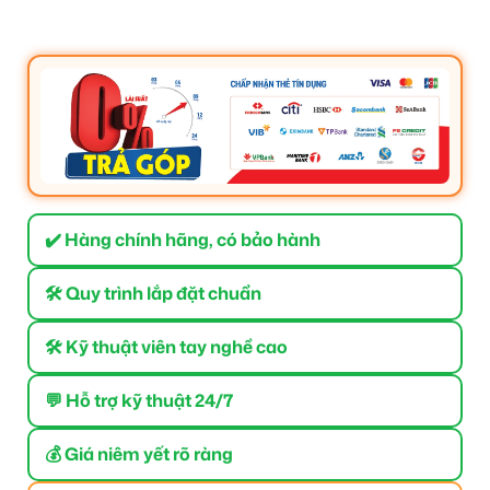
✔️ Hàng chính hãng, có bảo hành
🛠 Quy trình lắp đặt chuẩn
🛠 Kỹ thuật viên tay nghề cao
💬 Hỗ trợ kỹ thuật 24/7
💰 Giá niêm yết rõ ràng