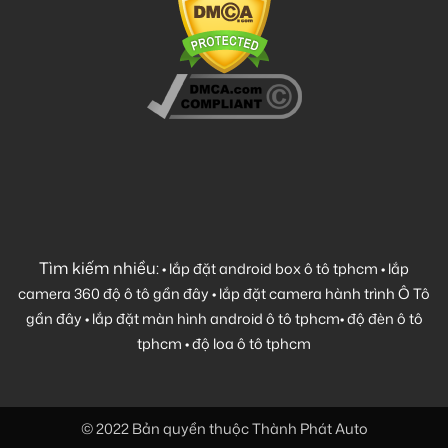
Tìm kiếm nhiều:
•
lắp đặt android box ô tô tphcm
•
lắp
camera 360 độ ô tô gần đây
•
lắp đặt camera hành trình Ô Tô
gần đây
•
lắp đặt màn hình android ô tô tphcm
•
độ đèn ô tô
tphcm
•
độ loa ô tô tphcm
© 2022 Bản quyền thuộc Thành Phát Auto