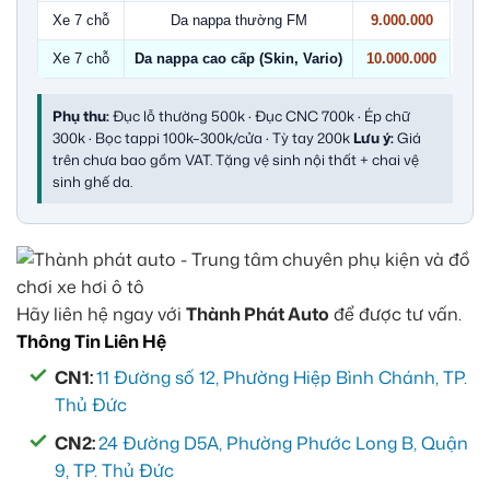
Xe 7 chỗ
Da nappa thường FM
9.000.000
Xe 7 chỗ
Da nappa cao cấp (Skin, Vario)
10.000.000
Phụ thu:
Đục lỗ thường 500k · Đục CNC 700k · Ép chữ
300k · Bọc tappi 100k–300k/cửa · Tỳ tay 200k
Lưu ý:
Giá
trên chưa bao gồm VAT. Tặng vệ sinh nội thất + chai vệ
sinh ghế da.
Hãy liên hệ ngay với
Thành Phát Auto
để được tư vấn.
Thông Tin Liên Hệ
CN1:
11 Đường số 12, Phường Hiệp Bình Chánh, TP.
Thủ Đức
CN2:
24 Đường D5A, Phường Phước Long B, Quận
9, TP. Thủ Đức