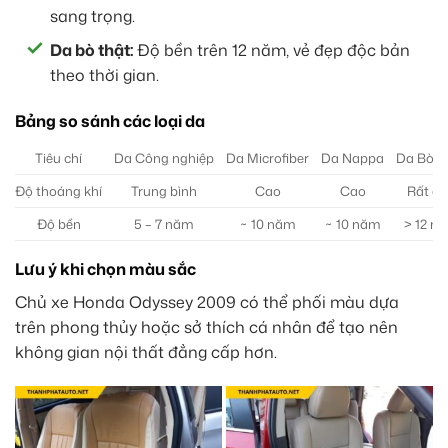
sang trọng.
Da bò thật:
Độ bền trên 12 năm, vẻ đẹp độc bản
theo thời gian.
Bảng so sánh các loại da
Tiêu chí
Da Công nghiệp
Da Microfiber
Da Nappa
Da Bò T
Độ thoáng khí
Trung bình
Cao
Cao
Rất c
Độ bền
5 – 7 năm
~ 10 năm
~ 10 năm
> 12 n
Lưu ý khi chọn màu sắc
Chủ xe Honda Odyssey 2009 có thể phối màu dựa
trên phong thủy hoặc sở thích cá nhân để tạo nên
không gian nội thất đẳng cấp hơn.