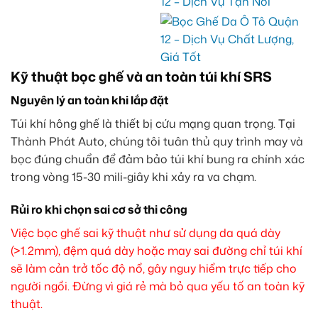
Kỹ thuật bọc ghế và an toàn túi khí SRS
Nguyên lý an toàn khi lắp đặt
Túi khí hông ghế là thiết bị cứu mạng quan trọng. Tại
Thành Phát Auto, chúng tôi tuân thủ quy trình may và
bọc đúng chuẩn để đảm bảo túi khí bung ra chính xác
trong vòng 15-30 mili-giây khi xảy ra va chạm.
Rủi ro khi chọn sai cơ sở thi công
Việc bọc ghế sai kỹ thuật như sử dụng da quá dày
(>1.2mm), đệm quá dày hoặc may sai đường chỉ túi khí
sẽ làm cản trở tốc độ nổ, gây nguy hiểm trực tiếp cho
người ngồi. Đừng vì giá rẻ mà bỏ qua yếu tố an toàn kỹ
thuật.