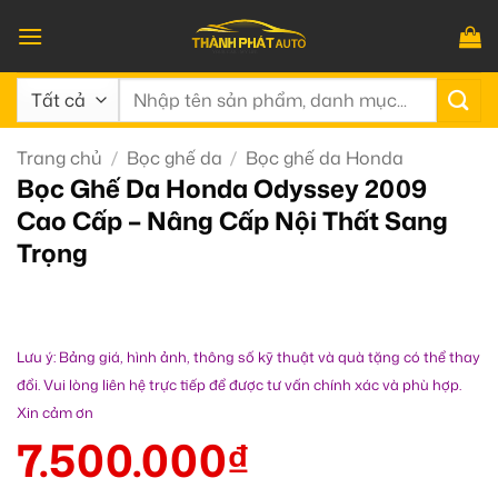
Bỏ
qua
nội
Tìm
dung
kiếm:
Trang chủ
/
Bọc ghế da
/
Bọc ghế da Honda
Bọc Ghế Da Honda Odyssey 2009
Cao Cấp – Nâng Cấp Nội Thất Sang
Trọng
Lưu ý: Bảng giá, hình ảnh, thông số kỹ thuật và quà tặng có thể thay
đổi. Vui lòng liên hệ trực tiếp để được tư vấn chính xác và phù hợp.
Xin cảm ơn
7.500.000
₫