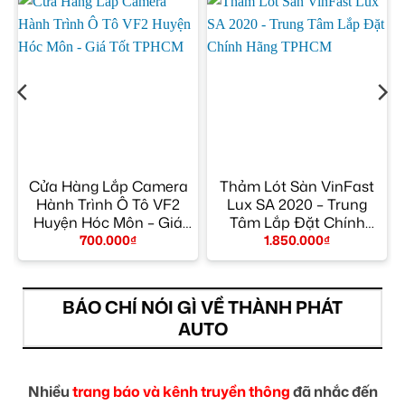
Cửa Hàng Lắp Camera
Thảm Lót Sàn VinFast
Hành Trình Ô Tô VF2
Lux SA 2020 – Trung
y
Huyện Hóc Môn – Giá
Tâm Lắp Đặt Chính
Tốt TPHCM
Hãng TPHCM
700.000
₫
1.850.000
₫
BÁO CHÍ NÓI GÌ VỀ THÀNH PHÁT
AUTO
Nhiều
trang báo và kênh truyền thông
đã nhắc đến