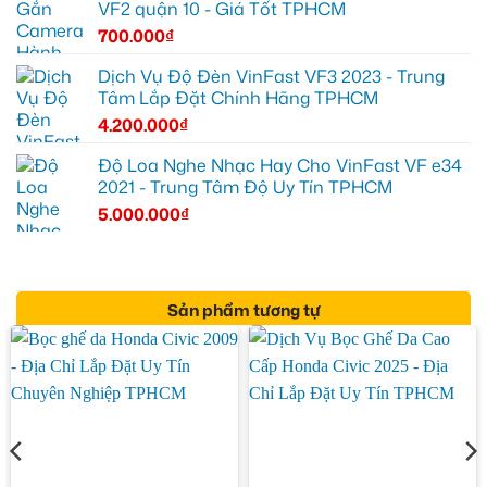
VF2 quận 10 - Giá Tốt TPHCM
700.000
₫
Dịch Vụ Độ Đèn VinFast VF3 2023 - Trung
Tâm Lắp Đặt Chính Hãng TPHCM
4.200.000
₫
Độ Loa Nghe Nhạc Hay Cho VinFast VF e34
2021 - Trung Tâm Độ Uy Tín TPHCM
5.000.000
₫
Sản phẩm tương tự