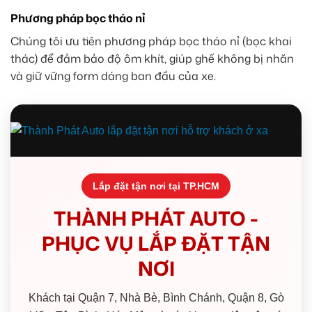
Phương pháp bọc tháo nỉ
Chúng tôi ưu tiên phương pháp bọc tháo nỉ (bọc khai
thác) để đảm bảo độ ôm khít, giúp ghế không bị nhăn
và giữ vững form dáng ban đầu của xe.
Lắp đặt tận nơi tại TP.HCM
THÀNH PHÁT AUTO -
PHỤC VỤ LẮP ĐẶT TẬN
NƠI
Khách tại Quận 7, Nhà Bè, Bình Chánh, Quận 8, Gò