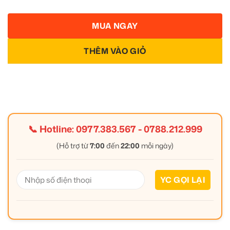
MUA NGAY
THÊM VÀO GIỎ
📞 Hotline:
0977.383.567
-
0788.212.999
(Hỗ trợ từ
7:00
đến
22:00
mỗi ngày)