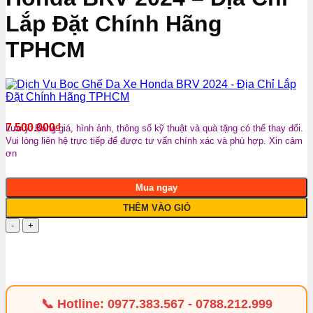
Lắp Đặt Chính Hãng
TPHCM
7.500.000
₫
Lưu ý: Bảng giá, hình ảnh, thông số kỹ thuật và quà tặng có thể thay đổi.
Vui lòng liên hệ trực tiếp để được tư vấn chính xác và phù hợp. Xin cảm
ơn
Mua ngay
THÊM VÀO GIỎ
Dịch
Vụ
Bọc
Ghế
Da
Xe
Honda
📞 Hotline:
0977.383.567
-
0788.212.999
BRV