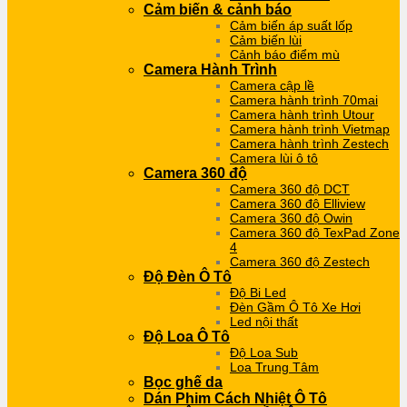
Cảm biến & cảnh báo
Cảm biến áp suất lốp
Cảm biến lùi
Cảnh báo điểm mù
Camera Hành Trình
Camera cập lề
Camera hành trình 70mai
Camera hành trình Utour
Camera hành trình Vietmap
Camera hành trình Zestech
Camera lùi ô tô
Camera 360 độ
Camera 360 độ DCT
Camera 360 độ Elliview
Camera 360 độ Owin
Camera 360 độ TexPad Zone
4
Camera 360 độ Zestech
Độ Đèn Ô Tô
Độ Bi Led
Đèn Gầm Ô Tô Xe Hơi
Led nội thất
Độ Loa Ô Tô
Độ Loa Sub
Loa Trung Tâm
Bọc ghế da
Dán Phim Cách Nhiệt Ô Tô