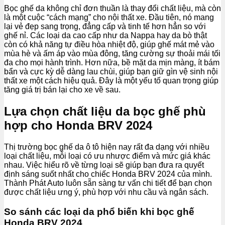
Bọc ghế da không chỉ đơn thuần là thay đổi chất liệu, mà còn
là một cuộc “cách mạng” cho nội thất xe. Đầu tiên, nó mang
lại vẻ đẹp sang trọng, đẳng cấp và tinh tế hơn hẳn so với
ghế nỉ. Các loại da cao cấp như da Nappa hay da bò thật
còn có khả năng tự điều hòa nhiệt độ, giúp ghế mát mẻ vào
mùa hè và ấm áp vào mùa đông, tăng cường sự thoải mái tối
đa cho mọi hành trình. Hơn nữa, bề mặt da mịn màng, ít bám
bẩn và cực kỳ dễ dàng lau chùi, giúp bạn giữ gìn vệ sinh nội
thất xe một cách hiệu quả. Đây là một yếu tố quan trọng giúp
tăng giá trị bán lại cho xe về sau.
Lựa chọn chất liệu da bọc ghế phù
hợp cho Honda BRV 2024
Thị trường bọc ghế da ô tô hiện nay rất đa dạng với nhiều
loại chất liệu, mỗi loại có ưu nhược điểm và mức giá khác
nhau. Việc hiểu rõ về từng loại sẽ giúp bạn đưa ra quyết
định sáng suốt nhất cho chiếc Honda BRV 2024 của mình.
Thành Phát Auto luôn sẵn sàng tư vấn chi tiết để bạn chọn
được chất liệu ưng ý, phù hợp với nhu cầu và ngân sách.
So sánh các loại da phổ biến khi bọc ghế
Honda BRV 2024