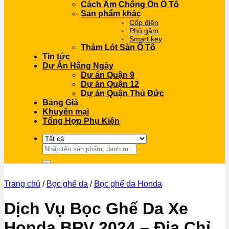
Cách Âm Chống Ồn Ô Tô
Sản phẩm khác
Cốp điện
Phủ gầm
Smart key
Thảm Lót Sàn Ô Tô
Tin tức
Dự Án Hằng Ngày
Dự án Quận 9
Dự án Quận 12
Dự án Quận Thủ Đức
Bảng Giá
Khuyến mại
Tổng Hợp Phụ Kiện
Tìm
kiếm:
Trang chủ
/
Bọc ghế da
/
Bọc ghế da Honda
Dịch Vụ Bọc Ghế Da Xe
Honda BRV 2024 – Địa Chỉ