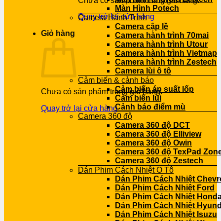
Chưa có sản phẩm trong giỏ hàng.
Màn Hình Potech
Quay trở lại cửa hàng
Camera Hành Trình
Camera cập lề
Giỏ hàng
Camera hành trình 70mai
Camera hành trình Utour
Camera hành trình Vietmap
Camera hành trình Zestech
Camera lùi ô tô
Cảm biến & cảnh báo
Cảm biến áp suất lốp
Chưa có sản phẩm trong giỏ hàng.
Cảm biến lùi
Cảnh báo điểm mù
Quay trở lại cửa hàng
Camera 360 độ
Camera 360 độ DCT
Camera 360 độ Elliview
Camera 360 độ Owin
Camera 360 độ TexPad Zone
Camera 360 độ Zestech
Dán Phim Cách Nhiệt Ô Tô
Dán Phim Cách Nhiệt Chevr
Dán Phim Cách Nhiệt Ford
Dán Phim Cách Nhiệt Hond
Dán Phim Cách Nhiệt Hyund
Dán Phim Cách Nhiệt Isuzu