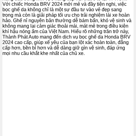
Với chiếc Honda BRV 2024 mới mẻ và đầy tiện nghi, việc
bọc ghế da không chỉ là một sự đầu tư vào vẻ đẹp sang
trọng mà còn là giải pháp tối ưu cho trải nghiệm lái xe hoàn
hảo. Ghế nỉ nguyên bản thường dễ bám bẩn, khó vệ sinh và
không mang lại cảm giác thoải mái, mát mẻ trong điều kiện
khí hậu nóng ẩm của Việt Nam. Hiểu rõ những trăn trở này,
Thành Phát Auto mang đến dịch vụ bọc ghế da Honda BRV
2024 cao cấp, giúp xế yêu của bạn lột xác hoàn toàn, đẳng
cấp hơn, bền bỉ hơn và dễ dàng giữ gìn vệ sinh, đáp ứng
mọi nhu cầu khắt khe nhất của chủ xe.