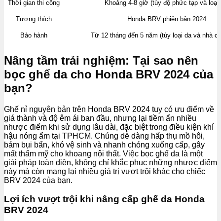
Thời gian thi công
Khoảng 4-8 giờ (tùy độ phức tạp và loại 
Tương thích
Honda BRV phiên bản 2024
Bảo hành
Từ 12 tháng đến 5 năm (tùy loại da và nhà c
Nâng tầm trải nghiệm: Tại sao nên
bọc ghế da cho Honda BRV 2024 của
bạn?
Ghế nỉ nguyên bản trên Honda BRV 2024 tuy có ưu điểm về
giá thành và độ êm ái ban đầu, nhưng lại tiềm ẩn nhiều
nhược điểm khi sử dụng lâu dài, đặc biệt trong điều kiện khí
hậu nóng ẩm tại TPHCM. Chúng dễ dàng hấp thụ mồ hôi,
bám bụi bẩn, khó vệ sinh và nhanh chóng xuống cấp, gây
mất thẩm mỹ cho khoang nội thất. Việc bọc ghế da là một
giải pháp toàn diện, không chỉ khắc phục những nhược điểm
này mà còn mang lại nhiều giá trị vượt trội khác cho chiếc
BRV 2024 của bạn.
Lợi ích vượt trội khi nâng cấp ghế da Honda
BRV 2024