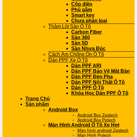
Cốp điện
Phủ gầm
Smart key
Chưa phân loại
Thảm Lót Sàn Ô Tô
Carbon Fiber
Sàn 360
Sàn 5D
Sàn Nhựa Đúc
Cách Âm Chống Ồn Ô Tô
Dán PPF Xe Ô Tô
Dán PPF ARI
Dán PPF Bảo Vệ Mặt Bàn
Dán PPF Đèn Pha
Dán PPF Nội Thất Ô Tô
Dán PPF Ô Tô
Khóa Học Dán PPF Ô Tô
Trang Chủ
Sản phẩm
Android Box
Android Box Zestech
Android Box Potech
Màn Hình Android Ô Tô Xe Hơi
Màn hình android Zestech
Màn Hình Potech