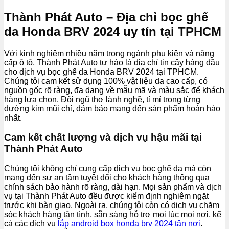
Thành Phát Auto – Địa chỉ bọc ghế
da Honda BRV 2024 uy tín tại TPHCM
Với kinh nghiệm nhiều năm trong ngành phụ kiện và nâng
cấp ô tô, Thành Phát Auto tự hào là địa chỉ tin cậy hàng đầu
cho dịch vụ bọc ghế da Honda BRV 2024 tại TPHCM.
Chúng tôi cam kết sử dụng 100% vật liệu da cao cấp, có
nguồn gốc rõ ràng, đa dạng về mẫu mã và màu sắc để khách
hàng lựa chọn. Đội ngũ thợ lành nghề, tỉ mỉ trong từng
đường kim mũi chỉ, đảm bảo mang đến sản phẩm hoàn hảo
nhất.
Cam kết chất lượng và dịch vụ hậu mãi tại
Thành Phát Auto
Chúng tôi không chỉ cung cấp dịch vụ bọc ghế da mà còn
mang đến sự an tâm tuyệt đối cho khách hàng thông qua
chính sách bảo hành rõ ràng, dài hạn. Mọi sản phẩm và dịch
vụ tại Thành Phát Auto đều được kiểm định nghiêm ngặt
trước khi bàn giao. Ngoài ra, chúng tôi còn có dịch vụ chăm
sóc khách hàng tận tình, sẵn sàng hỗ trợ mọi lúc mọi nơi, kể
cả các dịch vụ
lắp android box honda brv 2024 tận nơi
.