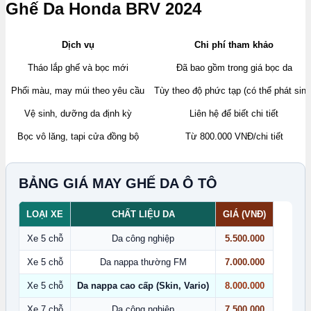
Ghế Da Honda BRV 2024
Dịch vụ
Chi phí tham khảo
Tháo lắp ghế và bọc mới
Đã bao gồm trong giá bọc da
Phối màu, may múi theo yêu cầu
Tùy theo độ phức tạp (có thể phát sinh
Vệ sinh, dưỡng da định kỳ
Liên hệ để biết chi tiết
Bọc vô lăng, tapi cửa đồng bộ
Từ 800.000 VNĐ/chi tiết
BẢNG GIÁ MAY GHẾ DA Ô TÔ
LOẠI XE
CHẤT LIỆU DA
GIÁ (VNĐ)
Xe 5 chỗ
Da công nghiệp
5.500.000
Xe 5 chỗ
Da nappa thường FM
7.000.000
Xe 5 chỗ
Da nappa cao cấp (Skin, Vario)
8.000.000
Xe 7 chỗ
Da công nghiệp
7.500.000