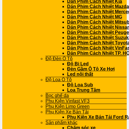
Dán Phim Cách Nhiệt Kia
Dán Phim Cách Nhiệt Mazda
Dán Phim Cách Nhiệt Merce
Dán Phim Cách Nhiệt MG
Dán Phim Cách Nhiệt Mitsub
Dán Phim Cách Nhiệt Nissa
Dán Phim Cách Nhiệt Peuge
Dán Phim Cách Nhiệt Suzuk
Dán Phim Cách Nhiệt Toyot
Dán Phim Cách Nhiệt VinFa
Dán Phim Cách Nhiệt TP. H
Độ Đèn Ô Tô
Độ Bi Led
Đèn Gầm Ô Tô Xe Hơi
Led nội thất
Độ Loa Ô Tô
Độ Loa Sub
Loa Trung Tâm
Bọc ghế da
Phụ Kiện Vinfast VF3
Phụ Kiện Limo Green
Phụ Kiện Xe Bán Tải
Phụ Kiện Xe Bán Tải Ford R
Sản phẩm khác
Chăm sóc xe