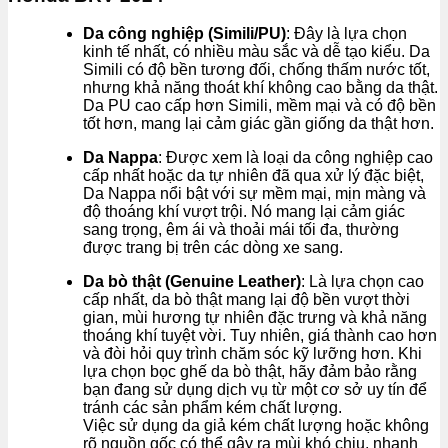
Da công nghiệp (Simili/PU)
: Đây là lựa chọn
kinh tế nhất, có nhiều màu sắc và dễ tạo kiểu. Da
Simili có độ bền tương đối, chống thấm nước tốt,
nhưng khả năng thoát khí không cao bằng da thật.
Da PU cao cấp hơn Simili, mềm mại và có độ bền
tốt hơn, mang lại cảm giác gần giống da thật hơn.
Da Nappa
: Được xem là loại da công nghiệp cao
cấp nhất hoặc da tự nhiên đã qua xử lý đặc biệt,
Da Nappa nổi bật với sự mềm mại, mịn màng và
độ thoáng khí vượt trội. Nó mang lại cảm giác
sang trọng, êm ái và thoải mái tối đa, thường
được trang bị trên các dòng xe sang.
Da bò thật (Genuine Leather)
: Là lựa chọn cao
cấp nhất, da bò thật mang lại độ bền vượt thời
gian, mùi hương tự nhiên đặc trưng và khả năng
thoáng khí tuyệt vời. Tuy nhiên, giá thành cao hơn
và đòi hỏi quy trình chăm sóc kỹ lưỡng hơn. Khi
lựa chọn bọc ghế da bò thật, hãy đảm bảo rằng
bạn đang sử dụng dịch vụ từ một cơ sở uy tín để
tránh các sản phẩm kém chất lượng.
Việc sử dụng da giả kém chất lượng hoặc không
rõ nguồn gốc có thể gây ra mùi khó chịu, nhanh