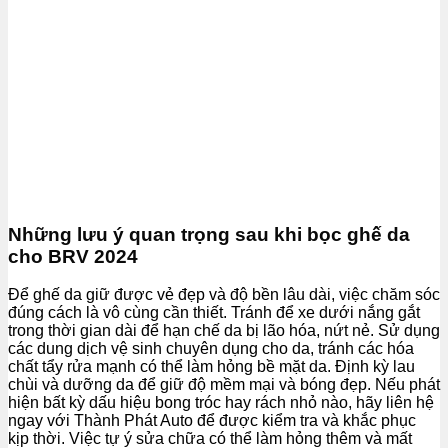
Những lưu ý quan trọng sau khi bọc ghế da
cho BRV 2024
Để ghế da giữ được vẻ đẹp và độ bền lâu dài, việc chăm sóc
đúng cách là vô cùng cần thiết. Tránh để xe dưới nắng gắt
trong thời gian dài để hạn chế da bị lão hóa, nứt nẻ. Sử dụng
các dung dịch vệ sinh chuyên dụng cho da, tránh các hóa
chất tẩy rửa mạnh có thể làm hỏng bề mặt da. Định kỳ lau
chùi và dưỡng da để giữ độ mềm mại và bóng đẹp. Nếu phát
hiện bất kỳ dấu hiệu bong tróc hay rách nhỏ nào, hãy liên hệ
ngay với Thành Phát Auto để được kiểm tra và khắc phục
kịp thời. Việc tự ý sửa chữa có thể làm hỏng thêm và mất