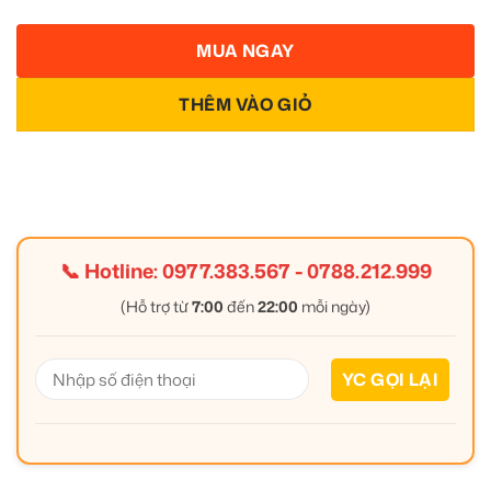
MUA NGAY
THÊM VÀO GIỎ
📞 Hotline:
0977.383.567
-
0788.212.999
(Hỗ trợ từ
7:00
đến
22:00
mỗi ngày)