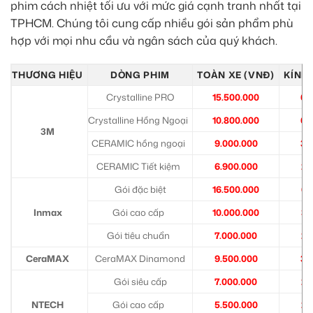
phim cách nhiệt tối ưu với mức giá cạnh tranh nhất tại
TPHCM. Chúng tôi cung cấp nhiều gói sản phẩm phù
hợp với mọi nhu cầu và ngân sách của quý khách.
THƯƠNG HIỆU
DÒNG PHIM
TOÀN XE (VNĐ)
KÍNH 
Crystalline PRO
15.500.000
6.
Crystalline Hồng Ngoại
10.800.000
6.
3M
CERAMIC hồng ngoại
9.000.000
3.
CERAMIC Tiết kiệm
6.900.000
2.
Gói đặc biệt
16.500.000
6.
Inmax
Gói cao cấp
10.000.000
3.
Gói tiêu chuẩn
7.000.000
2.
CeraMAX
CeraMAX Dinamond
9.500.000
3.
Gói siêu cấp
7.000.000
2.
NTECH
Gói cao cấp
5.500.000
2.