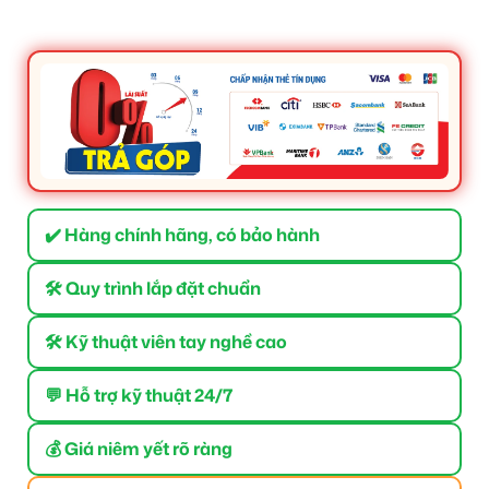
✔️ Hàng chính hãng, có bảo hành
🛠 Quy trình lắp đặt chuẩn
🛠 Kỹ thuật viên tay nghề cao
💬 Hỗ trợ kỹ thuật 24/7
💰 Giá niêm yết rõ ràng