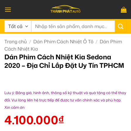
Bỏ
qua
nội
Tìm
dung
kiếm:
Trang chủ
/
Dán Phim Cách Nhiệt Ô Tô
/
Dán Phim
Cách Nhiệt Kia
Dán Phim Cách Nhiệt Kia Sedona
2020 – Địa Chỉ Lắp Đặt Uy Tín TPHCM
Lưu ý: Bảng giá, hình ảnh, thông số kỹ thuật và quà tặng có thể thay
đổi. Vui lòng liên hệ trực tiếp để được tư vấn chính xác và phù hợp.
Xin cảm ơn
4.100.000
₫