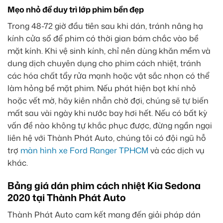
Mẹo nhỏ để duy trì lớp phim bền đẹp
Trong 48-72 giờ đầu tiên sau khi dán, tránh nâng hạ
kính cửa sổ để phim có thời gian bám chắc vào bề
mặt kính. Khi vệ sinh kính, chỉ nên dùng khăn mềm và
dung dịch chuyên dụng cho phim cách nhiệt, tránh
các hóa chất tẩy rửa mạnh hoặc vật sắc nhọn có thể
làm hỏng bề mặt phim. Nếu phát hiện bọt khí nhỏ
hoặc vết mờ, hãy kiên nhẫn chờ đợi, chúng sẽ tự biến
mất sau vài ngày khi nước bay hơi hết. Nếu có bất kỳ
vấn đề nào không tự khắc phục được, đừng ngần ngại
liên hệ với Thành Phát Auto, chúng tôi có đội ngũ hỗ
trợ
màn hình xe Ford Ranger TPHCM
và các dịch vụ
khác.
Bảng giá dán phim cách nhiệt Kia Sedona
2020 tại Thành Phát Auto
Thành Phát Auto cam kết mang đến giải pháp dán