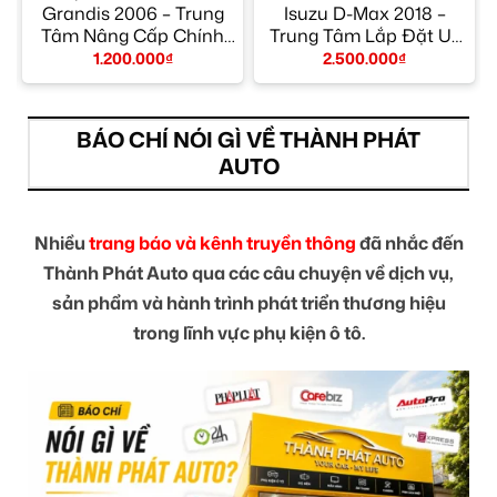
m
Grandis 2006 – Trung
Isuzu D-Max 2018 –
Tâm Nâng Cấp Chính
Trung Tâm Lắp Đặt Uy
Hãng TPHCM
Tín TPHCM
1.200.000
₫
2.500.000
₫
BÁO CHÍ NÓI GÌ VỀ THÀNH PHÁT
AUTO
Nhiều
trang báo và kênh truyền thông
đã nhắc đến
Thành Phát Auto qua các câu chuyện về dịch vụ,
sản phẩm và hành trình phát triển thương hiệu
trong lĩnh vực phụ kiện ô tô.