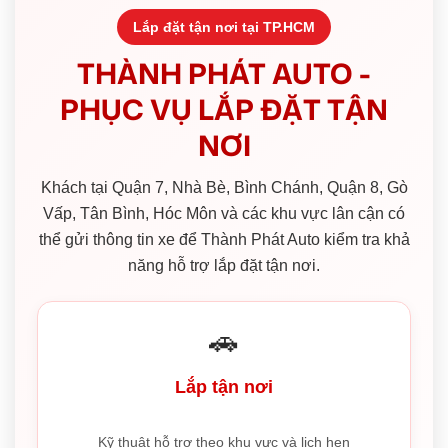
Lắp đặt tận nơi tại TP.HCM
THÀNH PHÁT AUTO -
PHỤC VỤ LẮP ĐẶT TẬN
NƠI
Khách tại Quận 7, Nhà Bè, Bình Chánh, Quận 8, Gò
Vấp, Tân Bình, Hóc Môn và các khu vực lân cận có
thể gửi thông tin xe để Thành Phát Auto kiểm tra khả
năng hỗ trợ lắp đặt tận nơi.
🚗
Lắp tận nơi
Kỹ thuật hỗ trợ theo khu vực và lịch hẹn