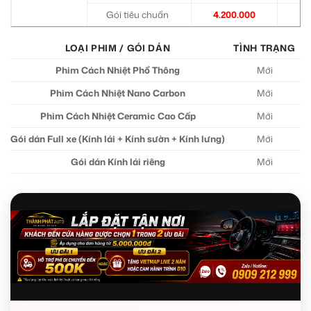
Gói tiêu chuẩn
4.200.000
1.
LOẠI PHIM / GÓI DÁN
TÌNH TRẠNG
Phim Cách Nhiệt Phổ Thông
Mới
Phim Cách Nhiệt Nano Carbon
Mới
Phim Cách Nhiệt Ceramic Cao Cấp
Mới
Gói dán Full xe (Kính lái + Kính sườn + Kính lưng)
Mới
T
Gói dán Kính lái riêng
Mới