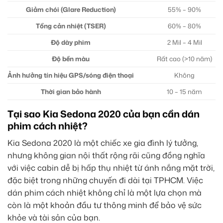
Giảm chói (Glare Reduction)
55% – 90%
Tổng cản nhiệt (TSER)
60% – 80%
Độ dày phim
2 Mil – 4 Mil
Độ bền màu
Rất cao (>10 năm)
Ảnh hưởng tín hiệu GPS/sóng điện thoại
Không
Thời gian bảo hành
10 – 15 năm
Tại sao Kia Sedona 2020 của bạn cần dán
phim cách nhiệt?
Kia Sedona 2020 là một chiếc xe gia đình lý tưởng,
nhưng không gian nội thất rộng rãi cũng đồng nghĩa
với việc cabin dễ bị hấp thụ nhiệt từ ánh nắng mặt trời,
đặc biệt trong những chuyến đi dài tại TPHCM. Việc
dán phim cách nhiệt không chỉ là một lựa chọn mà
còn là một khoản đầu tư thông minh để bảo vệ sức
khỏe và tài sản của bạn.