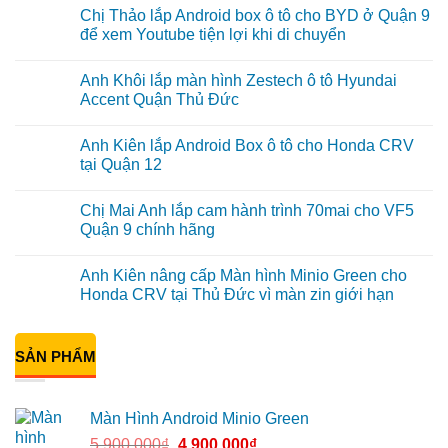
Chị Thảo lắp Android box ô tô cho BYD ở Quận 9
để xem Youtube tiện lợi khi di chuyển
Không
có
Anh Khôi lắp màn hình Zestech ô tô Hyundai
bình
luận
Accent Quận Thủ Đức
ở
Chị
Không
Thảo
có
Anh Kiên lắp Android Box ô tô cho Honda CRV
lắp
bình
Android
luận
tại Quận 12
box
ở
ô
Anh
Không
tô
Khôi
có
Chị Mai Anh lắp cam hành trình 70mai cho VF5
cho
lắp
bình
BYD
màn
luận
Quận 9 chính hãng
ở
hình
ở
Quận
Zestech
Anh
Không
9
ô
Kiên
có
Anh Kiên nâng cấp Màn hình Minio Green cho
để
tô
lắp
bình
xem
Hyundai
Android
luận
Honda CRV tại Thủ Đức vì màn zin giới hạn
Youtube
Accent
Box
ở
tiện
Quận
ô
Chị
Không
lợi
Thủ
tô
Mai
có
khi
Đức
cho
Anh
bình
di
Honda
lắp
SẢN PHẨM
luận
chuyển
CRV
cam
ở
tại
hành
Anh
Quận
trình
Kiên
12
70mai
nâng
Màn Hình Android Minio Green
cho
cấp
VF5
Màn
5.900.000
₫
4.900.000
₫
Quận
hình