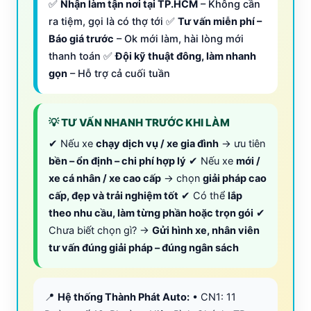
✅
Nhận làm tận nơi tại TP.HCM
– Không cần
ra tiệm, gọi là có thợ tới ✅
Tư vấn miễn phí –
Báo giá trước
– Ok mới làm, hài lòng mới
thanh toán ✅
Đội kỹ thuật đông, làm nhanh
gọn
– Hỗ trợ cả cuối tuần
💡 TƯ VẤN NHANH TRƯỚC KHI LÀM
✔ Nếu xe
chạy dịch vụ / xe gia đình
→ ưu tiên
bền – ổn định – chi phí hợp lý
✔ Nếu xe
mới /
xe cá nhân / xe cao cấp
→ chọn
giải pháp cao
cấp, đẹp và trải nghiệm tốt
✔ Có thể
lắp
theo nhu cầu, làm từng phần hoặc trọn gói
✔
Chưa biết chọn gì? →
Gửi hình xe, nhân viên
tư vấn đúng giải pháp – đúng ngân sách
📍
Hệ thống Thành Phát Auto:
• CN1: 11