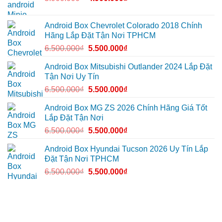
9
Minio
chính
Green
hãng
cho
Honda
Android Box Chevrolet Colorado 2018 Chính
CRV
Hãng Lắp Đặt Tận Nơi TPHCM
tại
Thủ
6.500.000
₫
5.500.000
₫
Đức
vì
màn
Android Box Mitsubishi Outlander 2024 Lắp Đặt
zin
giới
Tận Nơi Uy Tín
hạn
6.500.000
₫
5.500.000
₫
Android Box MG ZS 2026 Chính Hãng Giá Tốt
Lắp Đặt Tận Nơi
6.500.000
₫
5.500.000
₫
Android Box Hyundai Tucson 2026 Uy Tín Lắp
Đặt Tận Nơi TPHCM
6.500.000
₫
5.500.000
₫