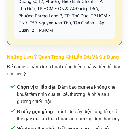
Đường số 12, Phường Hiệp Bình Chánh, TP.
Thủ Đức, TP.HCM • CN2: 24 Đường D5A,
Phường Phước Long B, TP. Thủ Đức, TP.HCM •
CN3: 753 Nguyễn Ảnh Thủ, Tân Chánh Hiệp,
Quận 12, TP.HCM
Những Lưu Ý Quan Trọng Khi Lắp Đặt Và Sử Dụng
Để camera hành trình hoạt động hiệu quả và bền bỉ, bạn
cần lưu ý:
Chọn vị trí lắp đặt:
Đảm bảo camera không che
khuất tầm nhìn của tài xế, thường là phía sau
gương chiếu hậu.
Đi dây gọn gàng:
Tránh để dây điện lỏng lẻo, có
thể gây mất an toàn hoặc ảnh hưởng đến thẩm mỹ.
Sử dụng thẻ nhớ chất lượng cao:
Thẻ nhớ