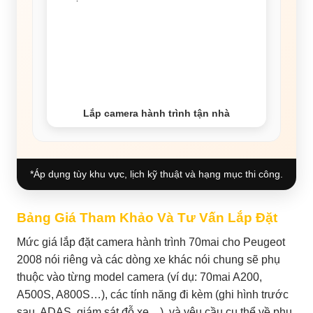
Lắp camera hành trình tận nhà
*Áp dụng tùy khu vực, lịch kỹ thuật và hạng mục thi công.
Bảng Giá Tham Khảo Và Tư Vấn Lắp Đặt
Mức giá lắp đặt camera hành trình 70mai cho Peugeot
2008 nói riêng và các dòng xe khác nói chung sẽ phụ
thuộc vào từng model camera (ví dụ: 70mai A200,
A500S, A800S…), các tính năng đi kèm (ghi hình trước
sau, ADAS, giám sát đỗ xe…), và yêu cầu cụ thể về phụ