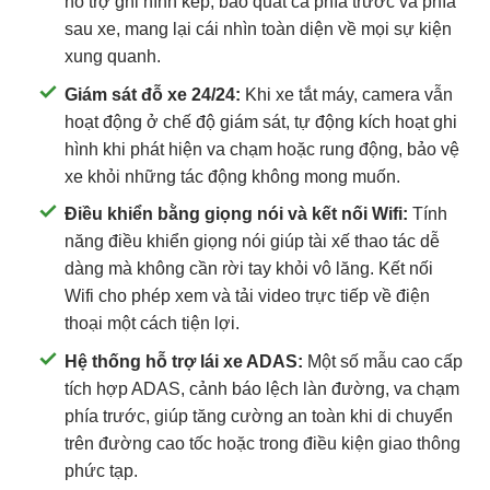
hỗ trợ ghi hình kép, bao quát cả phía trước và phía
sau xe, mang lại cái nhìn toàn diện về mọi sự kiện
xung quanh.
Giám sát đỗ xe 24/24:
Khi xe tắt máy, camera vẫn
hoạt động ở chế độ giám sát, tự động kích hoạt ghi
hình khi phát hiện va chạm hoặc rung động, bảo vệ
xe khỏi những tác động không mong muốn.
Điều khiển bằng giọng nói và kết nối Wifi:
Tính
năng điều khiển giọng nói giúp tài xế thao tác dễ
dàng mà không cần rời tay khỏi vô lăng. Kết nối
Wifi cho phép xem và tải video trực tiếp về điện
thoại một cách tiện lợi.
Hệ thống hỗ trợ lái xe ADAS:
Một số mẫu cao cấp
tích hợp ADAS, cảnh báo lệch làn đường, va chạm
phía trước, giúp tăng cường an toàn khi di chuyển
trên đường cao tốc hoặc trong điều kiện giao thông
phức tạp.