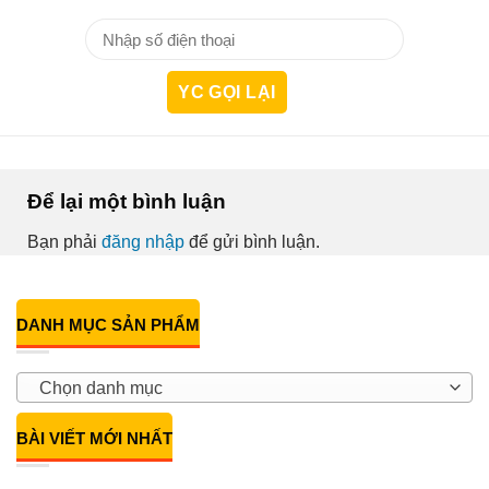
Để lại một bình luận
Bạn phải
đăng nhập
để gửi bình luận.
DANH MỤC SẢN PHẨM
Chọn danh mục
BÀI VIẾT MỚI NHẤT