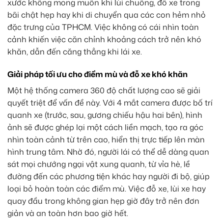
xước không mong muốn khi lùi chuồng, đỗ xe trong
bãi chật hẹp hay khi di chuyển qua các con hẻm nhỏ
đặc trưng của TPHCM. Việc không có cái nhìn toàn
cảnh khiến việc căn chỉnh khoảng cách trở nên khó
khăn, dẫn đến căng thẳng khi lái xe.
Giải pháp tối ưu cho điểm mù và đỗ xe khó khăn
Một hệ thống camera 360 độ chất lượng cao sẽ giải
quyết triệt để vấn đề này. Với 4 mắt camera được bố trí
quanh xe (trước, sau, gương chiếu hậu hai bên), hình
ảnh sẽ được ghép lại một cách liền mạch, tạo ra góc
nhìn toàn cảnh từ trên cao, hiển thị trực tiếp lên màn
hình trung tâm. Nhờ đó, người lái có thể dễ dàng quan
sát mọi chướng ngại vật xung quanh, từ vỉa hè, lề
đường đến các phương tiện khác hay người đi bộ, giúp
loại bỏ hoàn toàn các điểm mù. Việc đỗ xe, lùi xe hay
quay đầu trong không gian hẹp giờ đây trở nên đơn
giản và an toàn hơn bao giờ hết.