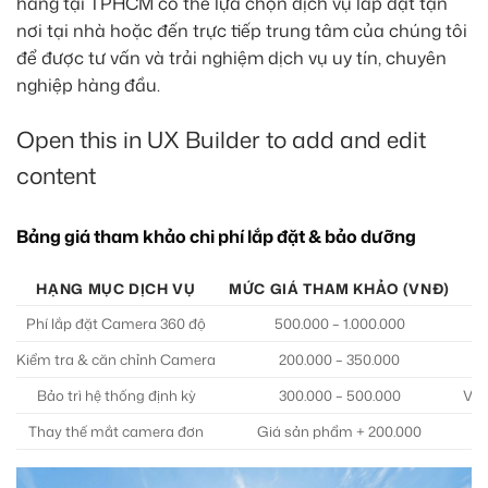
hàng tại TPHCM có thể lựa chọn dịch vụ lắp đặt tận
nơi tại nhà hoặc đến trực tiếp trung tâm của chúng tôi
để được tư vấn và trải nghiệm dịch vụ uy tín, chuyên
nghiệp hàng đầu.
Open this in UX Builder to add and edit
content
Bảng giá tham khảo chi phí lắp đặt & bảo dưỡng
HẠNG MỤC DỊCH VỤ
MỨC GIÁ THAM KHẢO (VNĐ)
Phí lắp đặt Camera 360 độ
500.000 – 1.000.000
Kiểm tra & căn chỉnh Camera
200.000 – 350.000
Bảo trì hệ thống định kỳ
300.000 – 500.000
Vệ 
Thay thế mắt camera đơn
Giá sản phẩm + 200.000