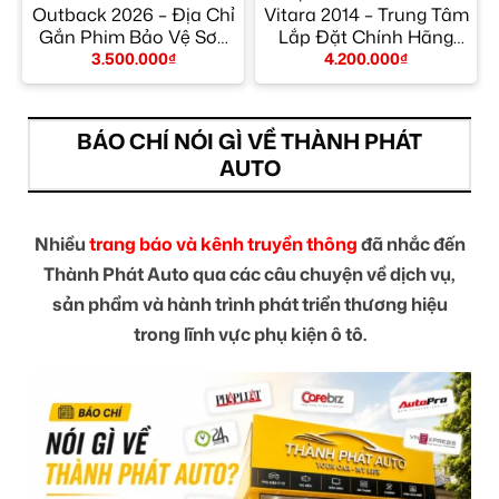
m
Outback 2026 – Địa Chỉ
Vitara 2014 – Trung Tâm
Gắn Phim Bảo Vệ Sơn
Lắp Đặt Chính Hãng
Uy Tín TPHCM
TPHCM
3.500.000
₫
4.200.000
₫
BÁO CHÍ NÓI GÌ VỀ THÀNH PHÁT
AUTO
Nhiều
trang báo và kênh truyền thông
đã nhắc đến
Thành Phát Auto qua các câu chuyện về dịch vụ,
sản phẩm và hành trình phát triển thương hiệu
trong lĩnh vực phụ kiện ô tô.