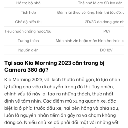
Hỗ trợ bộ nhớ
Thẻ nhớ Micro SD lên đến 1
Tích hợp
Đánh lái theo vô lăng, hiển thị tốc độ, 
Chế độ hiển thị
2D/3D đa dạng góc nhìn
Tiêu chuẩn chống nước/bụi
IP67
Tương thích
Màn hình zin hoặc màn hình Android xe 
Nguồn điện
DC 12V
Tại sao Kia Morning 2023 cần trang bị
Camera 360 độ?
Kia Morning 2023, với kích thước nhỏ gọn, là lựa chọn
lý tưởng cho việc di chuyển trong đô thị. Tuy nhiên,
chính yếu tố này lại tạo ra những thách, thức nhất
định về tầm nhìn. Các điểm mù xung quanh xe, đặc
biệt là ở phía trước đầu xe, hai bên hông và phía sau,
luôn là nguyên nhân tiềm ẩn gây ra va chạm không
đáng có. Nhiều chủ xe đã phải đối mặt với những vết