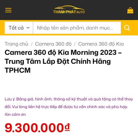
Bỏ
qua
nội
Tìm
dung
kiếm:
Trang chủ
/
Camera 360 độ
/
Camera 360 độ Kia
Camera 360 độ Kia Morning 2023 –
Trung Tâm Lắp Đặt Chính Hãng
TPHCM
Lưu ý: Bảng giá, hình ảnh, thông số kỹ thuật và quà tặng có thể thay
đổi. Vui lòng liên hệ trực tiếp để được tư vấn chính xác và phù hợp.
Xin cảm ơn
9.300.000
₫