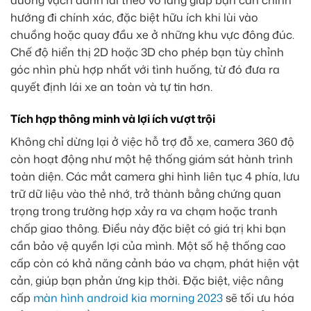
đường vạch đánh lái theo vô lăng giúp bạn căn chỉnh
hướng đi chính xác, đặc biệt hữu ích khi lùi vào
chuồng hoặc quay đầu xe ở những khu vực đông đúc.
Chế độ hiển thị 2D hoặc 3D cho phép bạn tùy chỉnh
góc nhìn phù hợp nhất với tình huống, từ đó đưa ra
quyết định lái xe an toàn và tự tin hơn.
Tích hợp thông minh và lợi ích vượt trội
Không chỉ dừng lại ở việc hỗ trợ đỗ xe, camera 360 độ
còn hoạt động như một hệ thống giám sát hành trình
toàn diện. Các mắt camera ghi hình liên tục 4 phía, lưu
trữ dữ liệu vào thẻ nhớ, trở thành bằng chứng quan
trọng trong trường hợp xảy ra va chạm hoặc tranh
chấp giao thông. Điều này đặc biệt có giá trị khi bạn
cần bảo vệ quyền lợi của mình. Một số hệ thống cao
cấp còn có khả năng cảnh báo va chạm, phát hiện vật
cản, giúp bạn phản ứng kịp thời. Đặc biệt, việc nâng
cấp
màn hình android kia morning 2023
sẽ tối ưu hóa