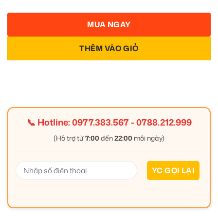
MUA NGAY
THÊM VÀO GIỎ
📞 Hotline:
0977.383.567
-
0788.212.999
(Hỗ trợ từ
7:00
đến
22:00
mỗi ngày)