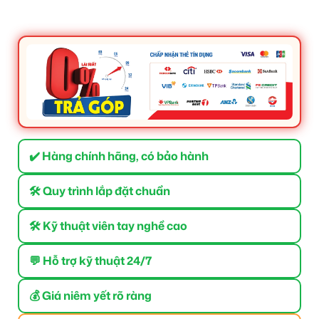
✔️ Hàng chính hãng, có bảo hành
🛠 Quy trình lắp đặt chuẩn
🛠 Kỹ thuật viên tay nghề cao
💬 Hỗ trợ kỹ thuật 24/7
💰 Giá niêm yết rõ ràng