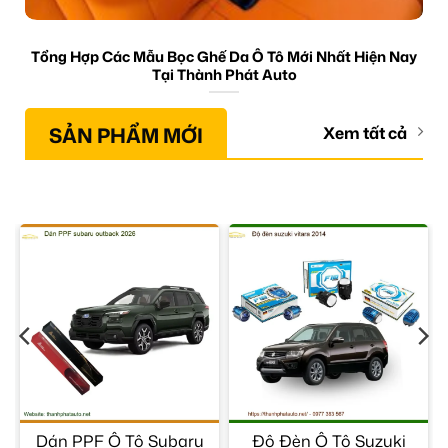
Tổng Hợp Các Mẫu Bọc Ghế Da Ô Tô Mới Nhất Hiện Nay
Tại Thành Phát Auto
SẢN PHẨM MỚI
Xem tất cả
r
Dán PPF Ô Tô Subaru
Độ Đèn Ô Tô Suzuki