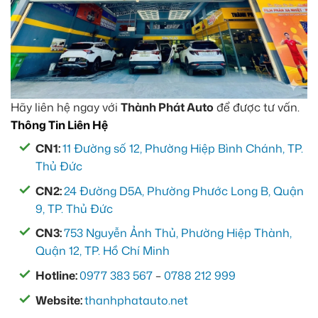
Hãy liên hệ ngay với
Thành Phát Auto
để được tư vấn.
Thông Tin Liên Hệ
CN1:
11 Đường số 12, Phường Hiệp Bình Chánh, TP.
Thủ Đức
CN2:
24 Đường D5A, Phường Phước Long B, Quận
9, TP. Thủ Đức
CN3:
753 Nguyễn Ảnh Thủ, Phường Hiệp Thành,
Quận 12, TP. Hồ Chí Minh
Hotline:
0977 383 567
–
0788 212 999
Website:
thanhphatauto.net