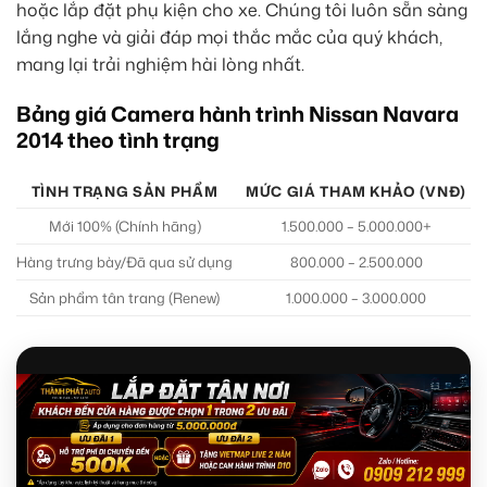
hoặc lắp đặt phụ kiện cho xe. Chúng tôi luôn sẵn sàng
lắng nghe và giải đáp mọi thắc mắc của quý khách,
mang lại trải nghiệm hài lòng nhất.
Bảng giá Camera hành trình Nissan Navara
2014 theo tình trạng
TÌNH TRẠNG SẢN PHẨM
MỨC GIÁ THAM KHẢO (VNĐ)
Mới 100% (Chính hãng)
1.500.000 – 5.000.000+
T
Hàng trưng bày/Đã qua sử dụng
800.000 – 2.500.000
Sản phẩm tân trang (Renew)
1.000.000 – 3.000.000