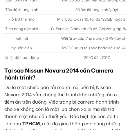
Cảm biến hình ảnh
CMOS Sony Starvis hoặc tương đươn
Tốc độ khung hình
30 fps (khung hình/giây)
Hỗ trợ thẻ nhớ
MicroSD Class 10, tối đa 128GB hoặc 2
Tính năng đặc biệt
G-Sensor, Giám sát đỗ xe, Ghi vòng lặp, 
Kết nối
Wifi (truy cập ứng dụng), GPS (tùy chọn
Nguồn điện
12V DC (qua tẩu sạc hoặc đấu nối ACC
Nhiệt độ hoạt động
-20°C đến 70°C
Tại sao Nissan Navara 2014 cần Camera
hành trình?
Dù là một chiếc bán tải mạnh mẽ, bền bỉ, Nissan
Navara 2014 vẫn không thể tránh khỏi những rủi ro
tiềm ẩn trên đường. Việc trang bị camera hành trình
cho xe không còn là một lựa chọn xa xỉ mà đã trở
thành một nhu cầu thiết yếu. Đặc biệt, tại các đô thị
lớn như
TPHCM
, mật độ giao thông cao cùng những