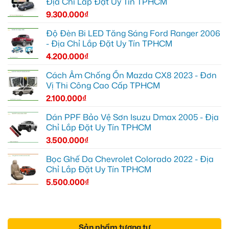
Địa Chỉ Lắp Đặt Uy Tín TPHCM
9.300.000
₫
Độ Đèn Bi LED Tăng Sáng Ford Ranger 2006
- Địa Chỉ Lắp Đặt Uy Tín TPHCM
4.200.000
₫
Cách Âm Chống Ồn Mazda CX8 2023 - Đơn
Vị Thi Công Cao Cấp TPHCM
2.100.000
₫
Dán PPF Bảo Vệ Sơn Isuzu Dmax 2005 - Địa
Chỉ Lắp Đặt Uy Tín TPHCM
3.500.000
₫
Bọc Ghế Da Chevrolet Colorado 2022 - Địa
Chỉ Lắp Đặt Uy Tín TPHCM
5.500.000
₫
Sản phẩm tương tự