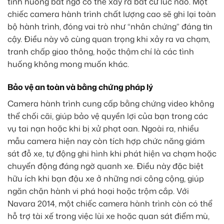
tình huống bất ngờ có thể xảy ra bất cứ lúc nào. Một
chiếc camera hành trình chất lượng cao sẽ ghi lại toàn
bộ hành trình, đóng vai trò như “nhân chứng” đáng tin
cậy. Điều này vô cùng quan trọng khi xảy ra va chạm,
tranh chấp giao thông, hoặc thậm chí là các tình
huống không mong muốn khác.
Bảo vệ an toàn và bằng chứng pháp lý
Camera hành trình cung cấp bằng chứng video không
thể chối cãi, giúp bảo vệ quyền lợi của bạn trong các
vụ tai nạn hoặc khi bị xử phạt oan. Ngoài ra, nhiều
mẫu camera hiện nay còn tích hợp chức năng giám
sát đỗ xe, tự động ghi hình khi phát hiện va chạm hoặc
chuyển động đáng ngờ quanh xe. Điều này đặc biệt
hữu ích khi bạn đậu xe ở những nơi công cộng, giúp
ngăn chặn hành vi phá hoại hoặc trộm cắp. Với
Navara 2014, một chiếc camera hành trình còn có thể
hỗ trợ tài xế trong việc lùi xe hoặc quan sát điểm mù,