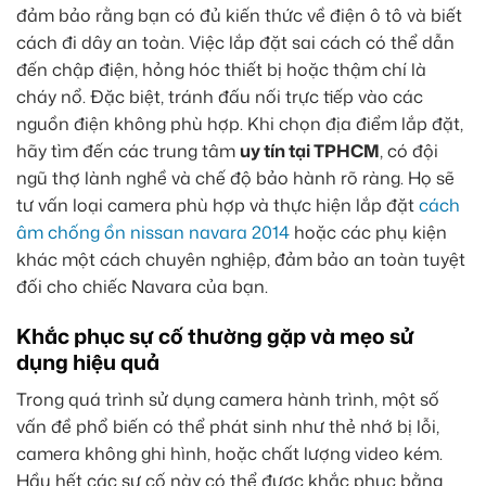
đảm bảo rằng bạn có đủ kiến thức về điện ô tô và biết
cách đi dây an toàn. Việc lắp đặt sai cách có thể dẫn
đến chập điện, hỏng hóc thiết bị hoặc thậm chí là
cháy nổ. Đặc biệt, tránh đấu nối trực tiếp vào các
nguồn điện không phù hợp. Khi chọn địa điểm lắp đặt,
hãy tìm đến các trung tâm
uy tín tại TPHCM
, có đội
ngũ thợ lành nghề và chế độ bảo hành rõ ràng. Họ sẽ
tư vấn loại camera phù hợp và thực hiện lắp đặt
cách
âm chống ồn nissan navara 2014
hoặc các phụ kiện
khác một cách chuyên nghiệp, đảm bảo an toàn tuyệt
đối cho chiếc Navara của bạn.
Khắc phục sự cố thường gặp và mẹo sử
dụng hiệu quả
Trong quá trình sử dụng camera hành trình, một số
vấn đề phổ biến có thể phát sinh như thẻ nhớ bị lỗi,
camera không ghi hình, hoặc chất lượng video kém.
Hầu hết các sự cố này có thể được khắc phục bằng