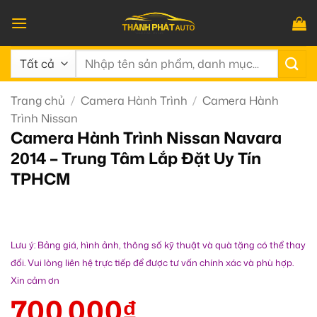
Bỏ
qua
nội
Tìm
dung
kiếm:
Trang chủ
/
Camera Hành Trình
/
Camera Hành
Trình Nissan
Camera Hành Trình Nissan Navara
2014 – Trung Tâm Lắp Đặt Uy Tín
TPHCM
Lưu ý: Bảng giá, hình ảnh, thông số kỹ thuật và quà tặng có thể thay
đổi. Vui lòng liên hệ trực tiếp để được tư vấn chính xác và phù hợp.
Xin cảm ơn
700.000
₫