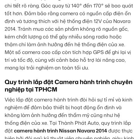
chi tiết rõ ràng. Góc quay từ 140° đến 170° sẽ bao quát
tốt hơn. Đảm bảo rằng camera có nguồn cấp điện ổn
định và tương thích với hệ thống điện 12V của Navara
2014. Tránh mua các sản phẩm không rõ nguồn gốc,
kém chất lượng có thể gây nhiễu sóng radio hoặc
thậm chí làm ảnh hưởng đến hệ thống điện của xe.
Một số camera cao cấp còn tích hợp GPS để ghi lại vị
trí và tốc độ, cùng với cảnh báo hỗ trợ lái nâng cao,
mang lại trải nghiệm an toàn tối ưu.
Quy trình lắp đặt Camera hành trình chuyên
nghiệp tại TPHCM
Việc lắp đặt camera hành trình đòi hỏi sự tỉ mỉ và kinh
nghiệm để đảm bảo thiết bị hoạt động ổn định và
không làm ảnh hưởng đến thẩm mỹ cũng như hệ
thống điện của xe. Tại Thành Phát Auto, quy trình lắp
đặt
camera hành trình Nissan Navara 2014
được thực
hiện bởi đội ngũ kỹ thuật viên chuyên nghiệp, giàu kinh