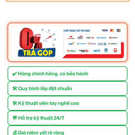
✔️ Hàng chính hãng, có bảo hành
🛠 Quy trình lắp đặt chuẩn
🛠 Kỹ thuật viên tay nghề cao
💬 Hỗ trợ kỹ thuật 24/7
💰 Giá niêm yết rõ ràng