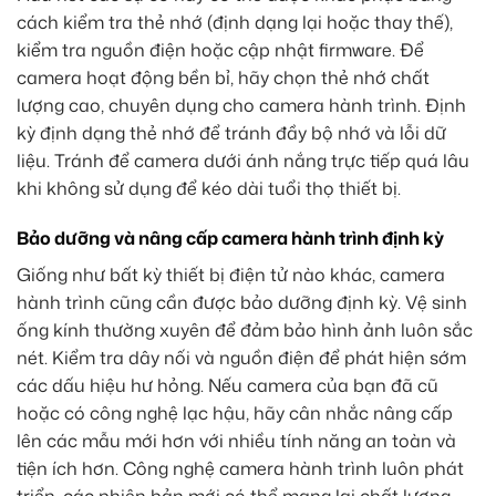
cách kiểm tra thẻ nhớ (định dạng lại hoặc thay thế),
kiểm tra nguồn điện hoặc cập nhật firmware. Để
camera hoạt động bền bỉ, hãy chọn thẻ nhớ chất
lượng cao, chuyên dụng cho camera hành trình. Định
kỳ định dạng thẻ nhớ để tránh đầy bộ nhớ và lỗi dữ
liệu. Tránh để camera dưới ánh nắng trực tiếp quá lâu
khi không sử dụng để kéo dài tuổi thọ thiết bị.
Bảo dưỡng và nâng cấp camera hành trình định kỳ
Giống như bất kỳ thiết bị điện tử nào khác, camera
hành trình cũng cần được bảo dưỡng định kỳ. Vệ sinh
ống kính thường xuyên để đảm bảo hình ảnh luôn sắc
nét. Kiểm tra dây nối và nguồn điện để phát hiện sớm
các dấu hiệu hư hỏng. Nếu camera của bạn đã cũ
hoặc có công nghệ lạc hậu, hãy cân nhắc nâng cấp
lên các mẫu mới hơn với nhiều tính năng an toàn và
tiện ích hơn. Công nghệ camera hành trình luôn phát