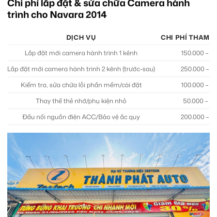
Chi phí lắp đặt & sửa chữa Camera hành
trình cho Navara 2014
DỊCH VỤ
CHI PHÍ THAM 
Lắp đặt mới camera hành trình 1 kênh
150.000 – 3
Lắp đặt mới camera hành trình 2 kênh (trước-sau)
250.000 – 4
Kiểm tra, sửa chữa lỗi phần mềm/cài đặt
100.000 – 2
Thay thế thẻ nhớ/phụ kiện nhỏ
50.000 – 15
Đấu nối nguồn điện ACC/Bảo vệ ắc quy
200.000 – 3