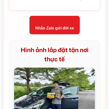
Nhắn Zalo gửi đời xe
Hình ảnh lắp đặt tận nơi
thực tế