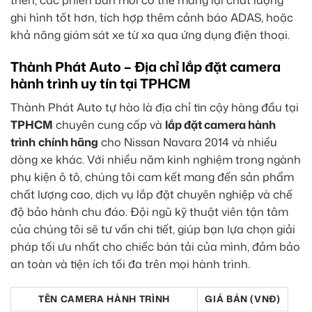
triển, các phiên bản mới có thể mang lại chất lượng
ghi hình tốt hơn, tích hợp thêm cảnh báo ADAS, hoặc
khả năng giám sát xe từ xa qua ứng dụng điện thoại.
Thành Phát Auto – Địa chỉ lắp đặt camera
hành trình uy tín tại TPHCM
Thành Phát Auto tự hào là địa chỉ tin cậy hàng đầu tại
TPHCM
chuyên cung cấp và
lắp đặt camera hành
trình
chính hãng
cho Nissan Navara 2014 và nhiều
dòng xe khác. Với nhiều năm kinh nghiệm trong ngành
phụ kiện ô tô, chúng tôi cam kết mang đến sản phẩm
chất lượng cao, dịch vụ lắp đặt chuyên nghiệp và chế
độ bảo hành chu đáo. Đội ngũ kỹ thuật viên tận tâm
của chúng tôi sẽ tư vấn chi tiết, giúp bạn lựa chọn giải
pháp tối ưu nhất cho chiếc bán tải của mình, đảm bảo
an toàn và tiện ích tối đa trên mọi hành trình.
TÊN CAMERA HÀNH TRÌNH
GIÁ BÁN (VNĐ)