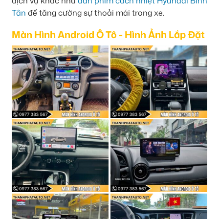
dịch vụ khác như
dán phim cách nhiệt Hyundai Bình
Tân
để tăng cường sự thoải mái trong xe.
Màn Hình Android Ô Tô - Hình Ảnh Lắp Đặt