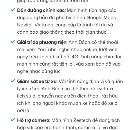
giúp tập trung lái xe an toàn hơn.
Dẫn đường chính xác:
Màn hình tích hợp các
ứng dụng bản đồ phổ biến như Google Maps,
Navitel, Vietmap, cung cấp lộ trình tối ưu và
cảnh báo giao thông theo thời gian thực.
Giải trí đa phương tiện:
Anh Bách có thể thoải
mái xem YouTube, nghe nhạc online, lướt web
ngay trên xe nhờ kết nối 4G. Tính năng chia đôi
màn hình cũng rất tiện lợi, vừa xem bản đồ vừa
nghe nhạc cùng lúc.
Giám sát xe từ xa:
Với tính năng định vị và quản
lý xe từ xa, Anh Bách có thể theo dõi vị trí xe,
lịch sử di chuyển ngay trên điện thoại, rất hữu
ích khi cho người khác mượn xe hoặc đỗ xe ở
nơi lạ.
Hỗ trợ camera:
Màn hình Zestech dễ dàng tích
hợp với camera hành trình, camera lùi và đặc