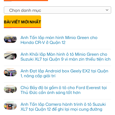
Chọn danh mục
BÀI VIẾT MỚI NHẤT
Anh Tấn lắp màn hình Minio Green cho
Honda CR-V ở Quận 12
Không
có
Anh Khải lắp Màn hình ô tô Minio Green cho
bình
luận
Suzuki XL7 tại Quận 9 vì màn zin thiếu tiện ích
ở
Anh
Không
Tấn
có
Anh Đạt lắp Android box Geely EX2 tại Quận
lắp
bình
màn
luận
1, nâng cấp giải trí
hình
ở
Minio
Anh
Không
Green
Khải
có
Chú Bảy độ bi gầm ô tô cho Ford Everest tại
cho
lắp
bình
Honda
Màn
luận
Thủ Đức cần ánh sáng tốt hơn
CR-
hình
ở
V
ô
Anh
Không
ở
tô
Đạt
có
Anh Tấn lắp Camera hành trình ô tô Suzuki
Quận
Minio
lắp
bình
12
Green
Android
luận
XL7 tại Quận 12 để ghi lại mọi cung đường
cho
box
ở
Suzuki
Geely
Chú
Không