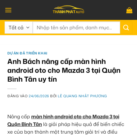
Bỏ
qua
nội
Tìm
dung
kiếm:
DỰ ÁN ĐÃ TRIỂN KHAI
Anh Bách nâng cấp màn hình
android oto cho Mazda 3 tại Quận
Bình Tân uy tín
ĐĂNG VÀO
24/06/2026
BỞI
LÊ QUANG NHẬT PHƯƠNG
Nâng cấp
màn hình android oto cho Mazda 3 tại
Quận Bình Tân
là giải pháp hiệu quả để biến chiếc
xe của bạn thành một trung tâm giải trí và điều