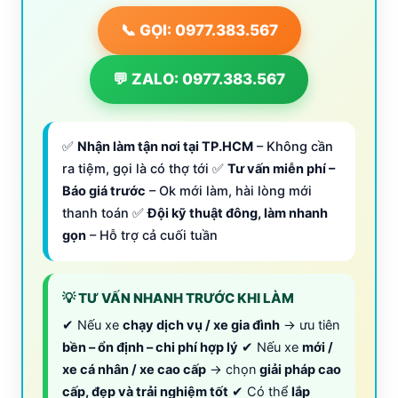
📞 GỌI: 0977.383.567
💬 ZALO: 0977.383.567
✅
Nhận làm tận nơi tại TP.HCM
– Không cần
ra tiệm, gọi là có thợ tới ✅
Tư vấn miễn phí –
Báo giá trước
– Ok mới làm, hài lòng mới
thanh toán ✅
Đội kỹ thuật đông, làm nhanh
gọn
– Hỗ trợ cả cuối tuần
💡 TƯ VẤN NHANH TRƯỚC KHI LÀM
✔ Nếu xe
chạy dịch vụ / xe gia đình
→ ưu tiên
bền – ổn định – chi phí hợp lý
✔ Nếu xe
mới /
xe cá nhân / xe cao cấp
→ chọn
giải pháp cao
cấp, đẹp và trải nghiệm tốt
✔ Có thể
lắp