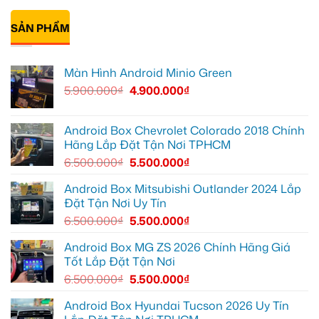
XL7
EX2
Bảy
có
tại
tại
độ
bình
Quận
Quận
bi
SẢN PHẨM
luận
9
1,
gầm
ở
vì
nâng
ô
Anh
màn
cấp
tô
Tấn
zin
giải
cho
lắp
Màn Hình Android Minio Green
thiếu
trí
Ford
Camera
tiện
Everest
hành
5.900.000
₫
4.900.000
₫
ích
tại
trình
Thủ
ô
Đức
tô
cần
Suzuki
ánh
XL7
Android Box Chevrolet Colorado 2018 Chính
sáng
tại
Hãng Lắp Đặt Tận Nơi TPHCM
tốt
Quận
hơn
12
6.500.000
₫
5.500.000
₫
để
ghi
lại
Android Box Mitsubishi Outlander 2024 Lắp
mọi
Đặt Tận Nơi Uy Tín
cung
đường
6.500.000
₫
5.500.000
₫
Android Box MG ZS 2026 Chính Hãng Giá
Tốt Lắp Đặt Tận Nơi
6.500.000
₫
5.500.000
₫
Android Box Hyundai Tucson 2026 Uy Tín