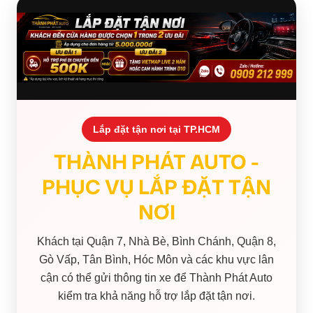
Lắp đặt tận nơi tại TP.HCM
THÀNH PHÁT AUTO -
PHỤC VỤ LẮP ĐẶT TẬN
NƠI
Khách tại Quận 7, Nhà Bè, Bình Chánh, Quận 8,
Gò Vấp, Tân Bình, Hóc Môn và các khu vực lân
cận có thể gửi thông tin xe để Thành Phát Auto
kiểm tra khả năng hỗ trợ lắp đặt tận nơi.