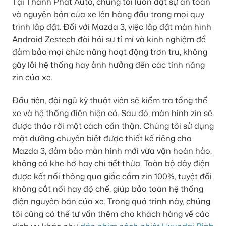
Tại Thành Phát Auto, chúng tôi luôn đặt sự an toàn
và nguyên bản của xe lên hàng đầu trong mọi quy
trình lắp đặt. Đối với Mazda 3, việc lắp đặt màn hình
Android Zestech đòi hỏi sự tỉ mỉ và kinh nghiệm để
đảm bảo mọi chức năng hoạt động trơn tru, không
gây lỗi hệ thống hay ảnh hưởng đến các tính năng
zin của xe.
Đầu tiên, đội ngũ kỹ thuật viên sẽ kiểm tra tổng thể
xe và hệ thống điện hiện có. Sau đó, màn hình zin sẽ
được tháo rời một cách cẩn thận. Chúng tôi sử dụng
mặt dưỡng chuyên biệt được thiết kế riêng cho
Mazda 3, đảm bảo màn hình mới vừa vặn hoàn hảo,
không có khe hở hay chi tiết thừa. Toàn bộ dây điện
được kết nối thông qua giắc cắm zin 100%, tuyệt đối
không cắt nối hay độ chế, giúp bảo toàn hệ thống
điện nguyên bản của xe. Trong quá trình này, chúng
tôi cũng có thể tư vấn thêm cho khách hàng về các