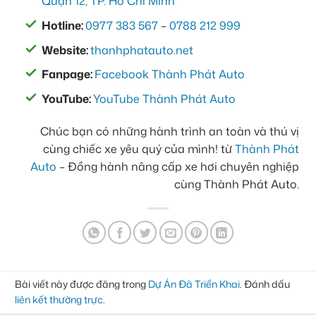
Quận 12, TP. Hồ Chí Minh
Hotline:
0977 383 567
–
0788 212 999
Website:
thanhphatauto.net
Fanpage:
Facebook Thành Phát Auto
YouTube:
YouTube Thành Phát Auto
Chúc bạn có những hành trình an toàn và thú vị
cùng chiếc xe yêu quý của mình! từ
Thành Phát
Auto
– Đồng hành nâng cấp xe hơi chuyên nghiệp
cùng Thành Phát Auto.
Bài viết này được đăng trong
Dự Án Đã Triển Khai
. Đánh dấu
liên kết thường trực
.