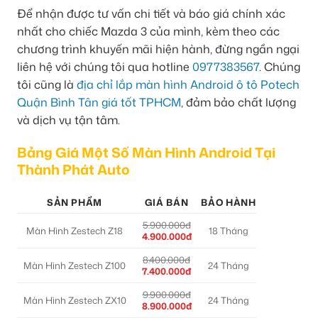
Để nhận được tư vấn chi tiết và báo giá chính xác
nhất cho chiếc Mazda 3 của mình, kèm theo các
chương trình khuyến mãi hiện hành, đừng ngần ngại
liên hệ với chúng tôi qua hotline
0977383567
. Chúng
tôi cũng là
địa chỉ lắp màn hình Android ô tô Potech
Quận Bình Tân giá tốt TPHCM
, đảm bảo chất lượng
và dịch vụ tận tâm.
Bảng Giá Một Số Màn Hình Android Tại
Thành Phát Auto
SẢN PHẨM
GIÁ BÁN
BẢO HÀNH
5.900.000đ
Màn Hình Zestech Z18
18 Tháng
4.900.000đ
8.400.000đ
Màn Hình Zestech Z100
24 Tháng
7.400.000đ
9.900.000đ
Màn Hình Zestech ZX10
24 Tháng
8.900.000đ