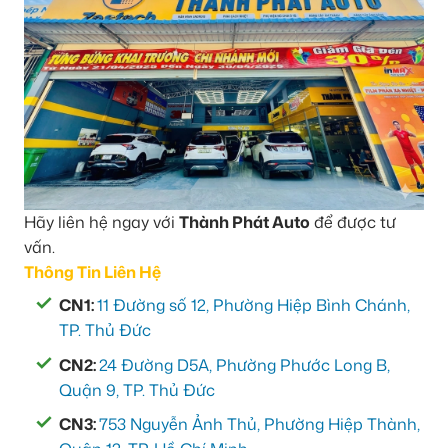
Hãy liên hệ ngay với
Thành Phát Auto
để được tư
vấn.
Thông Tin Liên Hệ
CN1:
11 Đường số 12, Phường Hiệp Bình Chánh,
TP. Thủ Đức
CN2:
24 Đường D5A, Phường Phước Long B,
Quận 9, TP. Thủ Đức
CN3:
753 Nguyễn Ảnh Thủ, Phường Hiệp Thành,