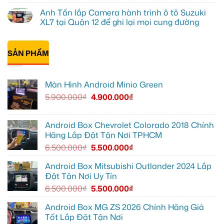
ở
tô
Đạt
có
Anh Tấn lắp Camera hành trình ô tô Suzuki
Quận
Minio
lắp
bình
12
Green
Android
luận
XL7 tại Quận 12 để ghi lại mọi cung đường
cho
box
ở
Suzuki
Geely
Chú
Không
XL7
EX2
Bảy
có
tại
tại
độ
bình
Quận
Quận
bi
SẢN PHẨM
luận
9
1,
gầm
ở
vì
nâng
ô
Anh
màn
cấp
tô
Tấn
zin
giải
cho
lắp
Màn Hình Android Minio Green
thiếu
trí
Ford
Camera
tiện
Everest
hành
5.900.000
₫
4.900.000
₫
ích
tại
trình
Thủ
ô
Đức
tô
cần
Suzuki
ánh
XL7
Android Box Chevrolet Colorado 2018 Chính
sáng
tại
Hãng Lắp Đặt Tận Nơi TPHCM
tốt
Quận
hơn
12
6.500.000
₫
5.500.000
₫
để
ghi
lại
Android Box Mitsubishi Outlander 2024 Lắp
mọi
Đặt Tận Nơi Uy Tín
cung
đường
6.500.000
₫
5.500.000
₫
Android Box MG ZS 2026 Chính Hãng Giá
Tốt Lắp Đặt Tận Nơi