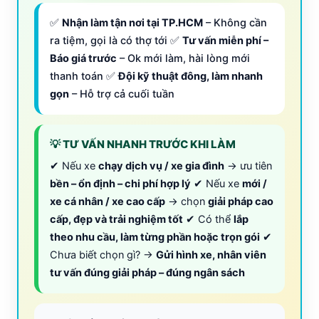
✅
Nhận làm tận nơi tại TP.HCM
– Không cần
ra tiệm, gọi là có thợ tới ✅
Tư vấn miễn phí –
Báo giá trước
– Ok mới làm, hài lòng mới
thanh toán ✅
Đội kỹ thuật đông, làm nhanh
gọn
– Hỗ trợ cả cuối tuần
💡 TƯ VẤN NHANH TRƯỚC KHI LÀM
✔ Nếu xe
chạy dịch vụ / xe gia đình
→ ưu tiên
bền – ổn định – chi phí hợp lý
✔ Nếu xe
mới /
xe cá nhân / xe cao cấp
→ chọn
giải pháp cao
cấp, đẹp và trải nghiệm tốt
✔ Có thể
lắp
theo nhu cầu, làm từng phần hoặc trọn gói
✔
Chưa biết chọn gì? →
Gửi hình xe, nhân viên
tư vấn đúng giải pháp – đúng ngân sách