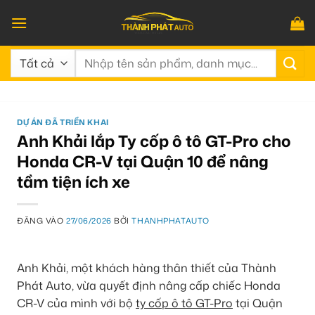
Bỏ
qua
nội
Tìm
dung
kiếm:
DỰ ÁN ĐÃ TRIỂN KHAI
Anh Khải lắp Ty cốp ô tô GT-Pro cho
Honda CR-V tại Quận 10 để nâng
tầm tiện ích xe
ĐĂNG VÀO
27/06/2026
BỞI
THANHPHATAUTO
Anh Khải, một khách hàng thân thiết của Thành
Phát Auto, vừa quyết định nâng cấp chiếc Honda
CR-V của mình với bộ
ty cốp ô tô GT-Pro
tại Quận