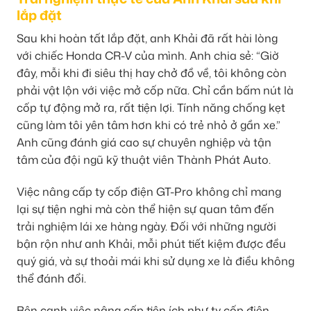
lắp đặt
Sau khi hoàn tất lắp đặt, anh Khải đã rất hài lòng
với chiếc Honda CR-V của mình. Anh chia sẻ: “Giờ
đây, mỗi khi đi siêu thị hay chở đồ về, tôi không còn
phải vật lộn với việc mở cốp nữa. Chỉ cần bấm nút là
cốp tự động mở ra, rất tiện lợi. Tính năng chống kẹt
cũng làm tôi yên tâm hơn khi có trẻ nhỏ ở gần xe.”
Anh cũng đánh giá cao sự chuyên nghiệp và tận
tâm của đội ngũ kỹ thuật viên Thành Phát Auto.
Việc nâng cấp ty cốp điện GT-Pro không chỉ mang
lại sự tiện nghi mà còn thể hiện sự quan tâm đến
trải nghiệm lái xe hàng ngày. Đối với những người
bận rộn như anh Khải, mỗi phút tiết kiệm được đều
quý giá, và sự thoải mái khi sử dụng xe là điều không
thể đánh đổi.
Bên cạnh việc nâng cấp tiện ích như ty cốp điện,