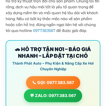
hỗ trợ kỹ thuật trọn đời cho sản phẩm. Chúng tôi tin
rằng, dịch vụ hậu mãi tốt là yếu tố quan trọng để
xây dựng niềm tin và mối quan hệ lâu dài với khách
hàng. Nếu có bất kỳ thắc mắc nào về sản phẩm
hoặc cần hỗ trợ, đừng ngần ngại liên hệ với chúng
tôi qua hotline
0977383567
để được giải đáp.
🚗 HỖ TRỢ TẬN NƠI – BÁO GIÁ
NHANH – LẮP ĐẶT TẠI CHỖ
Thành Phát Auto – Phụ Kiện & Nâng Cấp Xe Hơi
Chuyên Nghiệp
📞 GỌI: 0977.383.567
💬 ZALO: 0977.383.567