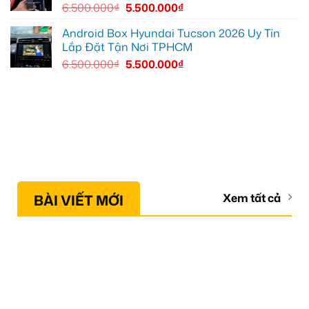
6.500.000
₫
5.500.000
₫
Android Box Hyundai Tucson 2026 Uy Tín
Lắp Đặt Tận Nơi TPHCM
6.500.000
₫
5.500.000
₫
BÀI VIẾT MỚI
Xem tất cả