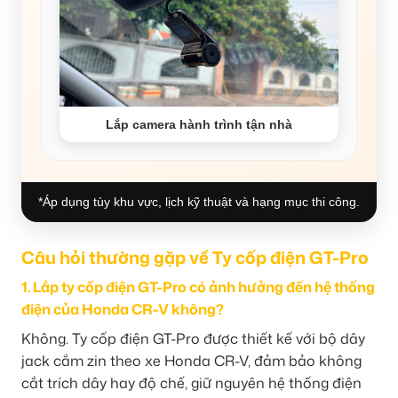
Lắp camera hành trình tận nhà
*Áp dụng tùy khu vực, lịch kỹ thuật và hạng mục thi công.
Câu hỏi thường gặp về Ty cốp điện GT-Pro
1. Lắp ty cốp điện GT-Pro có ảnh hưởng đến hệ thống
điện của Honda CR-V không?
Không. Ty cốp điện GT-Pro được thiết kế với bộ dây
jack cắm zin theo xe Honda CR-V, đảm bảo không
cắt trích dây hay độ chế, giữ nguyên hệ thống điện