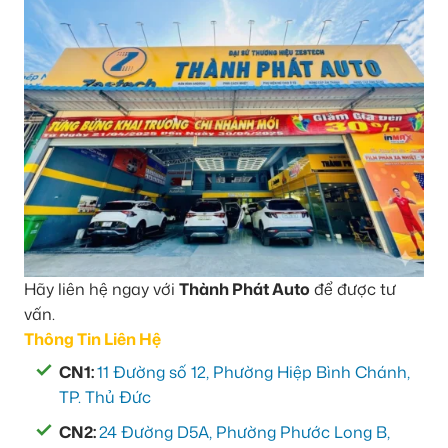
Hãy liên hệ ngay với
Thành Phát Auto
để được tư
vấn.
Thông Tin Liên Hệ
CN1:
11 Đường số 12, Phường Hiệp Bình Chánh,
TP. Thủ Đức
CN2:
24 Đường D5A, Phường Phước Long B,