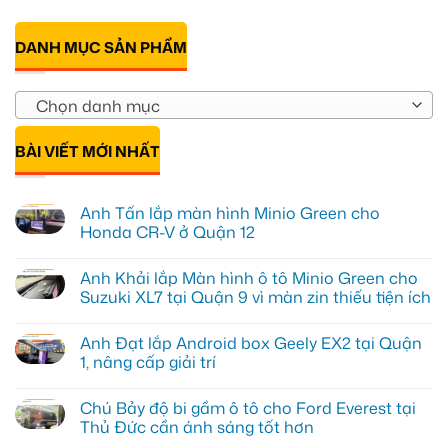
DANH MỤC SẢN PHẨM
Chọn danh mục
BÀI VIẾT MỚI NHẤT
Anh Tấn lắp màn hình Minio Green cho
Honda CR-V ở Quận 12
Không
có
Anh Khải lắp Màn hình ô tô Minio Green cho
bình
luận
Suzuki XL7 tại Quận 9 vì màn zin thiếu tiện ích
ở
Anh
Không
Tấn
có
Anh Đạt lắp Android box Geely EX2 tại Quận
lắp
bình
màn
luận
1, nâng cấp giải trí
hình
ở
Minio
Anh
Không
Green
Khải
có
Chú Bảy độ bi gầm ô tô cho Ford Everest tại
cho
lắp
bình
Honda
Màn
luận
Thủ Đức cần ánh sáng tốt hơn
CR-
hình
ở
V
ô
Anh
Không