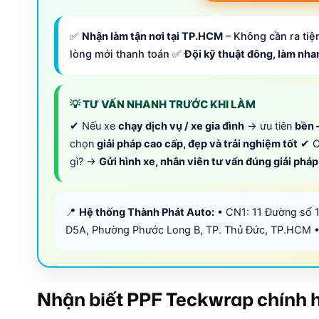
✅
Nhận làm tận nơi tại TP.HCM
– Không cần ra tiệm
lòng mới thanh toán ✅
Đội kỹ thuật đông, làm nh
💡 TƯ VẤN NHANH TRƯỚC KHI LÀM
✔ Nếu xe
chạy dịch vụ / xe gia đình
→ ưu tiên
bền –
chọn
giải pháp cao cấp, đẹp và trải nghiệm tốt
✔ C
gì? →
Gửi hình xe, nhân viên tư vấn đúng giải phá
📍
Hệ thống Thành Phát Auto:
• CN1: 11 Đường số 
D5A, Phường Phước Long B, TP. Thủ Đức, TP.HCM •
Nhận biết PPF Teckwrap chính h