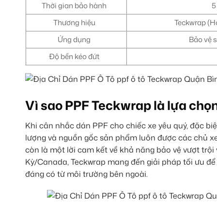
Thời gian bảo hành
5
Thương hiệu
Teckwrap (Ho
Ứng dụng
Bảo vệ s
Độ bền kéo đứt
Vì sao PPF Teckwrap là lựa chọ
Khi cân nhắc dán PPF cho chiếc xe yêu quý, đặc biệ
lượng và nguồn gốc sản phẩm luôn được các chủ xe 
còn là một lời cam kết về khả năng bảo vệ vượt trội
Kỳ/Canada, Teckwrap mang đến giải pháp tối ưu để 
đáng có từ môi trường bên ngoài.