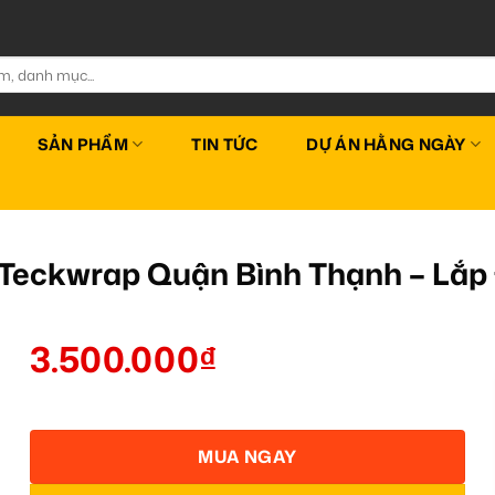
SẢN PHẨM
TIN TỨC
DỰ ÁN HẰNG NGÀY
tô Teckwrap Quận Bình Thạnh – Lắ
3.500.000
₫
MUA NGAY