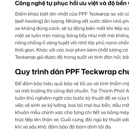
Công nghệ tự phục hồi ưu việt và độ bền 
Điểm khác biệt lớn nhất của PPF Teckwrap so với c
(self-healing) ấn tượng. Những vết xước dăm nhỏ ph
xe không đúng cách, sẽ tự động biến mất khi tiếp xú
mặt xe luôn mịn màng, bóng bẩy như mới mà không
năng chống ố vàng tuyệt vời nhờ lớp phủ nano chố
thời gian. Khác với các loại phim kém chất lượng có
Teckwrap giữ được độ trong suốt và tính đàn hồi, bả
Quy trình dán PPF Teckwrap chu
Để đảm bảo hiệu quả bảo vệ tối ưu và tính thẩm mỹ 
và môi trường thi công đạt chuẩn. Tại Thành Phát 
tuân thủ nghiêm ngặt các bước kỹ thuật để xe của
việc vệ sinh xe kỹ lưỡng, loại bỏ mọi bụi bẩn, dầu
khuôn mẫu chính xác cho từng chi tiết xe bằng má
trực tiếp lên thân xe. Cuối cùng, đội ngũ kỹ thuật v
khí và sấy khô, đảm bảo độ bám dính tối đa.