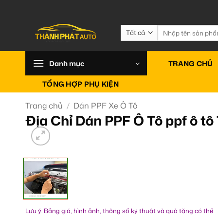
Bỏ
qua
nội
Tìm
kiếm:
dung
Danh mục
TRANG CHỦ
TỔNG HỢP PHỤ KIỆN
Trang chủ
/
Dán PPF Xe Ô Tô
Địa Chỉ Dán PPF Ô Tô ppf ô 
Lưu ý: Bảng giá, hình ảnh, thông số kỹ thuật và quà tặng có thể