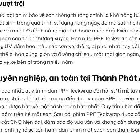
vượt trội
ác loại phim bảo vệ sơn thông thường chính là khả năng tự
át sinh trong quá trình sử dụng hàng ngày, do ma sát nhẹ 
c với nhiệt độ (ánh nắng mặt trời hoặc nước ấm). Điều này 
 cần can thiệp thường xuyên. Hơn nữa, PPF Teckwrap còn 
ng UV, đảm bảo màu sắc sơn xe không bị phai nhạt hay đổ
 thể bị hóa cứng, giòn và ố vàng chỉ sau một thời gian ngắn
o vệ xe bền bỉ trong nhiều năm.
yên nghiệp, an toàn tại Thành Phát
cao nhất, quy trình dán PPF Teckwrap đòi hỏi sự tỉ mỉ, tay
Auto, chúng tôi tự hào mang đến dịch vụ dán PPF chuyên n
 bạn được bảo vệ một cách hoàn hảo nhất. Quy trình bắt đ
 mỡ bám trên bề mặt sơn. Sau đó, phim PPF Teckwrap được c
y cắt CNC hiện đại, đảm bảo độ vừa vặn và không cần dùng
iên lành nghề sẽ tiến hành dán phim một cách cẩn thận, loại