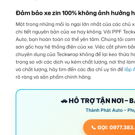
Đảm bảo xe zin 100% không ảnh hưởng hệ
Một trong những mối lo ngại lớn nhất của các chủ xe
chi tiết nguyên bản của xe hay không. Với PPF Tec
Auto, bạn hoàn toàn có thể yên tâm. Chúng tôi cam
sơn gốc hay hệ thống điện của xe. Việc cắt phim 
chuyên dụng của Teckwrap không để lại keo thừa ha
trọng so với các dịch vụ kém chất lượng, nơi thợ là
và chất lượng, hãy tìm đến các địa chỉ uy tín để
lắp 
rõ ràng và sản phẩm chính hãng.
🚗 HỖ TRỢ TẬN NƠI – 
Thành Phát Auto – Ph
📞 GỌI: 0977.383