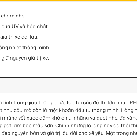
a chạm nhẹ.
 của UV và hóa chất.
á trị xe dài lâu.
ộng nhiệt thông minh.
iữ nguyên giá trị xe.
 tình trạng giao thông phức tạp tại các đô thị lớn như TPH
một nhu cầu mà còn là một khoản đầu tư thông minh. Hàng n
từ những vết xước dăm khó chịu, những va quẹt nhẹ, đá văng
 gắt làm bạc màu sơn. Chính những lo lắng này đã thôi th
ẻ đẹp nguyên bản và giá trị lâu dài cho xế yêu. Một trong nh