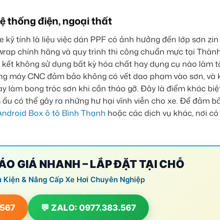
 thống điện, ngoại thất
 kỹ tính là liệu việc dán PPF có ảnh hưởng đến lớp sơn zin
kwrap chính hãng và quy trình thi công chuẩn mực tại Thàn
 kết không sử dụng bất kỳ hóa chất hay dụng cụ nào làm t
bằng máy CNC đảm bảo không có vết dao phạm vào sơn, và 
y làm bong tróc sơn khi cần tháo gỡ. Đây là điểm khác bi
m ẩu có thể gây ra những hư hại vĩnh viễn cho xe. Để đảm b
Android Box ô tô Bình Thạnh
hoặc các dịch vụ khác, nơi có 
BÁO GIÁ NHANH – LẮP ĐẶT TẠI CHỖ
ụ Kiện & Nâng Cấp Xe Hơi Chuyên Nghiệp
.567
💬 ZALO: 0977.383.567