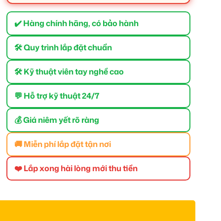
✔️ Hàng chính hãng, có bảo hành
🛠 Quy trình lắp đặt chuẩn
🛠 Kỹ thuật viên tay nghề cao
💬 Hỗ trợ kỹ thuật 24/7
💰 Giá niêm yết rõ ràng
🚚 Miễn phí lắp đặt tận nơi
❤️ Lắp xong hài lòng mới thu tiền