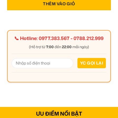
THÊM VÀO GIỎ
📞 Hotline:
0977.383.567
-
0788.212.999
(Hỗ trợ từ
7:00
đến
22:00
mỗi ngày)
ƯU ĐIỂM NỔI BẬT