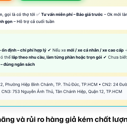
, gọi là có thợ tới ✅
Tư vấn miễn phí – Báo giá trước
– Ok mới là
anh gọn
– Hỗ trợ cả cuối tuần
 ổn định – chi phí hợp lý
✔ Nếu xe
mới / xe cá nhân / xe cao cấp
ó thể
lắp theo nhu cầu, làm từng phần hoặc trọn gói
✔ Chưa biết
p – đúng ngân sách
12, Phường Hiệp Bình Chánh, TP. Thủ Đức, TP.HCM • CN2: 24 Đư
 CN3: 753 Nguyễn Ảnh Thủ, Tân Chánh Hiệp, Quận 12, TP.HCM
ãng và rủi ro hàng giả kém chất lượ