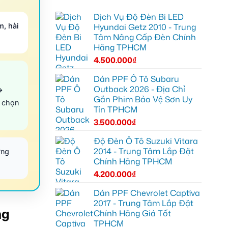
Dịch Vụ Độ Đèn Bi LED
Hyundai Getz 2010 - Trung
m, hài
Tâm Nâng Cấp Đèn Chính
Hãng TPHCM
4.500.000
₫
Dán PPF Ô Tô Subaru
Outback 2026 - Địa Chỉ
→
Gắn Phim Bảo Vệ Sơn Uy
 chọn
Tín TPHCM
3.500.000
₫
Độ Đèn Ô Tô Suzuki Vitara
2014 - Trung Tâm Lắp Đặt
ờng
Chính Hãng TPHCM
4.200.000
₫
Dán PPF Chevrolet Captiva
2017 - Trung Tâm Lắp Đặt
ng
Chính Hãng Giá Tốt
TPHCM