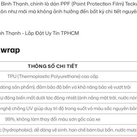
 Bình Thạnh, chính là dán PPF (Paint Protection Film) Teck
n luôn như mới mà không ảnh hưởng đến bất kỳ chi tiết nguy
kwrap
THÔNG SỐ CHI TIẾT
TPU (Thermoplastic Polyurethane) cao cấp
ùy dòng sản phẩm), đảm bảo độ bền và khả năng bảo vệ vượt trội
tự động biến mất dưới tác động nhiệt (ánh nắng mặt trời, nước nó
g nghệ chống UV giúp duy trì độ trong suốt và màu sắc nguyên bả
99%, không làm thay đổi màu sơn gốc của xe
c (hydrophobic), dễ dàng vệ sinh, hạn chế bám bụi bẩn, nước mưa