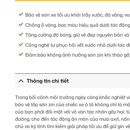
Bảo vệ sơn xe tối ưu khỏi trầy xước, đá văng, v
Chống ố vàng, bạc màu hiệu quả dưới tác động
Tăng cường độ bóng, giữ vẻ đẹp nguyên bản và gi
Công nghệ tự phục hồi vết xước nhỏ dưới tác đ
Đảm bảo không ảnh hưởng sơn zin khi tháo gỡ, g
Thông tin chi tiết
Trong bối cảnh môi trường ngày càng khắc nghiệt và
bảo vệ lớp sơn zin của chiếc xe ô tô không chỉ là 
của bạn phải đối mặt với vô vàn tác nhân gây hại: 
đường, cho đến tác động ăn mòn của mưa axit, nắng
chủ xe kỹ tính tìm kiếm giải pháp tối ưu để giữ gìn v