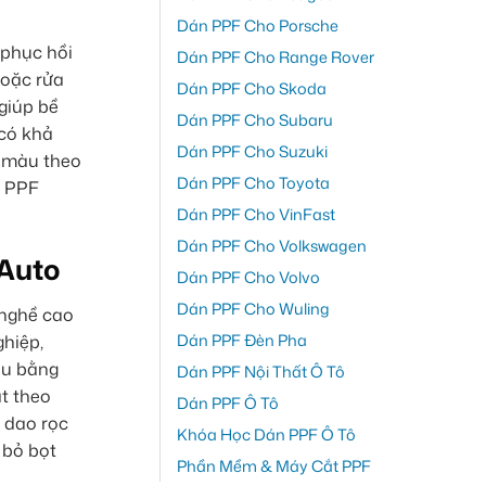
Dán PPF Cho Porsche
 phục hồi
Dán PPF Cho Range Rover
hoặc rửa
Dán PPF Cho Skoda
giúp bề
Dán PPF Cho Subaru
có khả
Dán PPF Cho Suzuki
i màu theo
Dán PPF Cho Toyota
, PPF
Dán PPF Cho VinFast
Dán PPF Cho Volkswagen
 Auto
Dán PPF Cho Volvo
Dán PPF Cho Wuling
 nghề cao
Dán PPF Đèn Pha
ghiệp,
ầu bằng
Dán PPF Nội Thất Ô Tô
ắt theo
Dán PPF Ô Tô
 dao rọc
Khóa Học Dán PPF Ô Tô
 bỏ bọt
Phần Mềm & Máy Cắt PPF