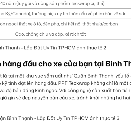
-10 năm (tùy gói và dòng sản phẩm Teckwrap cụ thể)
a Kỳ/Canada), thương hiệu uy tín toàn cầu về phim bảo vệ sơn
ơn ngoại thất xe ô tô, đèn pha, chi tiết nội thất nhựa/carbon
Cao, chống chịu va đập, xé rách tốt
n hàng đầu cho xe của bạn tại Bình 
t là tại một khu vực sầm uất như Quận Bình Thạnh, yếu tố
kỹ tính đặt lên hàng đầu. PPF Teckwrap không chỉ là một 
 và độ bền đáng kinh ngạc. Với công nghệ sản xuất tiên tiế
giữ gìn vẻ đẹp nguyên bản của xe, tránh khỏi những hư hạ