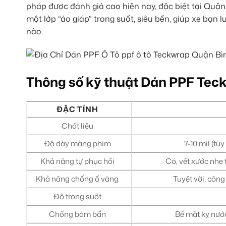
pháp được đánh giá cao hiện nay, đặc biệt tại Quận
một lớp “áo giáp” trong suốt, siêu bền, giúp xe bạ
nào.
Thông số kỹ thuật Dán PPF Tec
ĐẶC TÍNH
Chất liệu
Độ dày màng phim
7-10 mil (t
Khả năng tự phục hồi
Có, vết xước nhẹ 
Khả năng chống ố vàng
Tuyệt vời, côn
Độ trong suốt
Chống bám bẩn
Bề mặt kỵ nướ