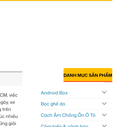
DANH MỤC SẢN PHẨM
Android Box
CM, việc
gày, xe
Bọc ghế da
 trên
Cách Âm Chống Ồn Ô Tô
úc nhiều
ững giải
Cảm biến & cảnh báo