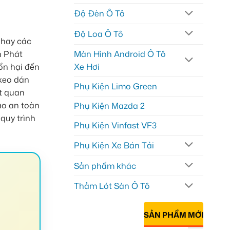
Độ Đèn Ô Tô
Độ Loa Ô Tô
 hay các
h Phát
Màn Hình Android Ô Tô
ổn hại đến
Xe Hơi
keo dán
Phụ Kiện Limo Green
ệt quan
ảo an toàn
Phụ Kiện Mazda 2
quy trình
Phụ Kiện Vinfast VF3
Phụ Kiện Xe Bán Tải
Sản phẩm khác
Thảm Lót Sàn Ô Tô
SẢN PHẨM MỚI