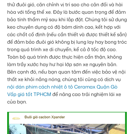
thử đuôi gió, căn chỉnh vị trí sao cho cân đối và hài
hòa với tổng thể xe. Đây là bước quan trọng để đảm
bảo tính thẩm mỹ sau khi lắp đặt. Chúng tôi sử dụng
keo chuyên dụng có độ bám dính cao, kết hợp với
các chốt cố định (nếu cần thiết và được thiết kế sẵn)
để đảm bảo đuôi gió không bị lung lay hay bong tróc
trong quá trình xe di chuyển, kể cả ở tốc độ cao.
Toàn bộ quá trình được thực hiện cẩn thận, không
làm trầy xước hay hư hại lớp sơn xe nguyên bản.
Bên cạnh đó, nếu bạn quan tâm đến việc bảo vệ nội
thất xe khỏi nắng nóng, chúng tôi cũng có dịch vụ
nội dán phim cách nhiệt ô tô Ceramax Quận Gò
Vấp giá tốt TPHCM
để nâng cao trải nghiệm lái xe
của bạn.