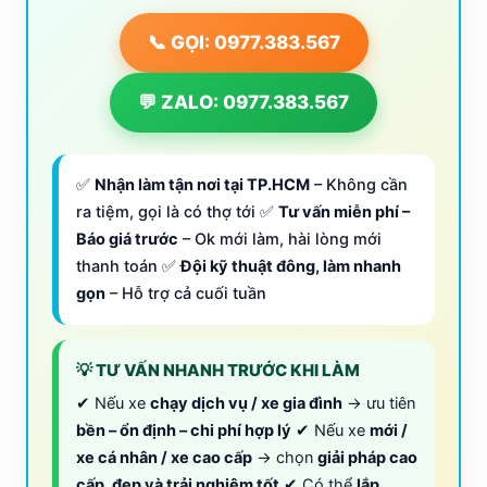
📞 GỌI: 0977.383.567
💬 ZALO: 0977.383.567
✅
Nhận làm tận nơi tại TP.HCM
– Không cần
ra tiệm, gọi là có thợ tới ✅
Tư vấn miễn phí –
Báo giá trước
– Ok mới làm, hài lòng mới
thanh toán ✅
Đội kỹ thuật đông, làm nhanh
gọn
– Hỗ trợ cả cuối tuần
💡 TƯ VẤN NHANH TRƯỚC KHI LÀM
✔ Nếu xe
chạy dịch vụ / xe gia đình
→ ưu tiên
bền – ổn định – chi phí hợp lý
✔ Nếu xe
mới /
xe cá nhân / xe cao cấp
→ chọn
giải pháp cao
cấp, đẹp và trải nghiệm tốt
✔ Có thể
lắp