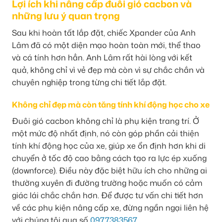
Lợi ích khi nâng cấp đuôi gió cacbon và
những lưu ý quan trọng
Sau khi hoàn tất lắp đặt, chiếc Xpander của Anh
Lâm đã có một diện mạo hoàn toàn mới, thể thao
và cá tính hơn hẳn. Anh Lâm rất hài lòng với kết
quả, không chỉ vì vẻ đẹp mà còn vì sự chắc chắn và
chuyên nghiệp trong từng chi tiết lắp đặt.
Không chỉ đẹp mà còn tăng tính khí động học cho xe
Đuôi gió cacbon không chỉ là phụ kiện trang trí. Ở
một mức độ nhất định, nó còn góp phần cải thiện
tính khí động học của xe, giúp xe ổn định hơn khi di
chuyển ở tốc độ cao bằng cách tạo ra lực ép xuống
(downforce). Điều này đặc biệt hữu ích cho những ai
thường xuyên đi đường trường hoặc muốn có cảm
giác lái chắc chắn hơn. Để được tư vấn chi tiết hơn
về các phụ kiện nâng cấp xe, đừng ngần ngại liên hệ
với chúng tôi qua số
0977383567
.