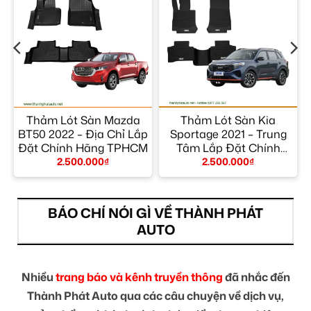
Thảm Lót Sàn Mazda
Thảm Lót Sàn Kia
BT50 2022 – Địa Chỉ Lắp
Sportage 2021 – Trung
M
Đặt Chính Hãng TPHCM
Tâm Lắp Đặt Chính
Hãng Giá Tốt TPHCM
2.500.000
₫
2.500.000
₫
BÁO CHÍ NÓI GÌ VỀ THÀNH PHÁT
AUTO
Nhiều
trang báo và kênh truyền thông
đã nhắc đến
Thành Phát Auto qua các câu chuyện về dịch vụ,