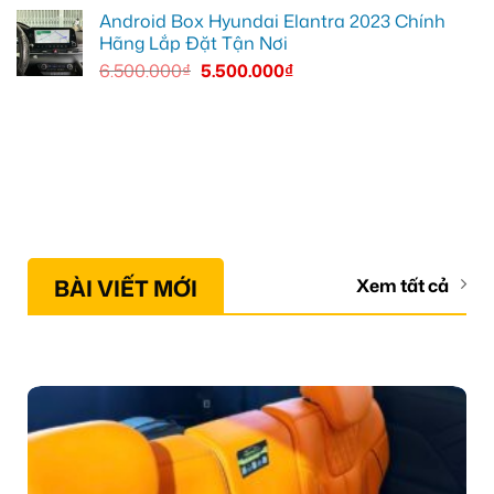
Android Box Hyundai Elantra 2023 Chính
Hãng Lắp Đặt Tận Nơi
6.500.000
₫
5.500.000
₫
BÀI VIẾT MỚI
Xem tất cả