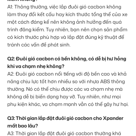
A1: Thông thường, việc lắp đuôi gió cacbon không
làm thay đổi kết cấu hay kích thước tổng thể của xe
một cách đáng kể nên không ảnh hưởng đến quá
trình đăng kiểm. Tuy nhiên, bạn nên chọn sản phẩm
có kích thước phù hợp và lắp đặt đúng kỹ thuật để
tránh các vấn đề phát sinh.
Q2: Đuôi gió cacbon có bền không, có dễ bị hư hỏng
khi va chạm nhẹ không?
A2: Đuôi gió cacbon nổi tiếng với độ bền cao và khả
năng chịu lực tốt hơn nhiều so với nhựa ABS thông
thường. Nó có thể chịu được các va chạm nhẹ mà
không dễ bị biến dạng hay vỡ. Tuy nhiên, như mọi
phụ kiện khác, va chạm mạnh vẫn có thể gây hư hại.
Q3: Thời gian lắp đặt đuôi gió cacbon cho Xpander
mất bao lâu?
A3: Thời gian lắp đặt đuôi gió cacbon thường khá