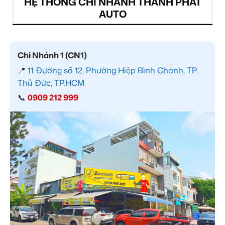
HỆ THỐNG CHI NHÁNH THÀNH PHÁT
AUTO
Chi Nhánh 1 (CN1)
📍
11 Đường số 12, Phường Hiệp Bình Chánh, TP.
Thủ Đức, TP.HCM
📞
0909 212 999