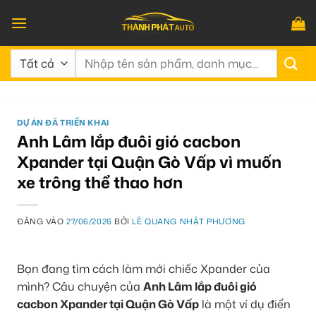
Bỏ
qua
nội
Tìm
dung
kiếm:
DỰ ÁN ĐÃ TRIỂN KHAI
Anh Lâm lắp đuôi gió cacbon
Xpander tại Quận Gò Vấp vì muốn
xe trông thể thao hơn
ĐĂNG VÀO
27/06/2026
BỞI
LÊ QUANG NHẬT PHƯƠNG
Bạn đang tìm cách làm mới chiếc Xpander của
mình? Câu chuyện của
Anh Lâm lắp đuôi gió
cacbon Xpander tại Quận Gò Vấp
là một ví dụ điển