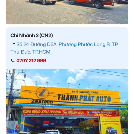
Chi Nhánh 2 (CN2)
📍
Số 24 Đường D5A, Phường Phước Long B, TP.
Thủ Đức, TP.HCM
📞
0707 212 999