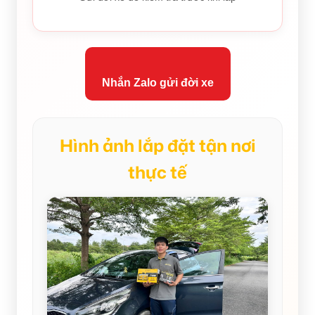
Nhắn Zalo gửi đời xe
Hình ảnh lắp đặt tận nơi
thực tế