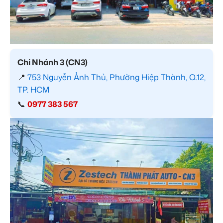
Chi Nhánh 3 (CN3)
📍
753 Nguyễn Ảnh Thủ, Phường Hiệp Thành, Q.12,
TP. HCM
📞
0977 383 567