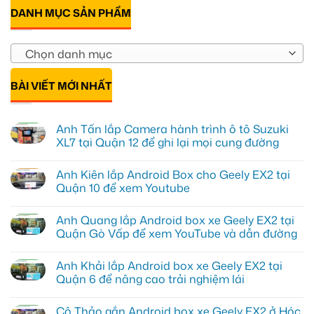
DANH MỤC SẢN PHẨM
Chọn danh mục
BÀI VIẾT MỚI NHẤT
Anh Tấn lắp Camera hành trình ô tô Suzuki
XL7 tại Quận 12 để ghi lại mọi cung đường
Không
có
Anh Kiên lắp Android Box cho Geely EX2 tại
bình
luận
Quận 10 để xem Youtube
ở
Anh
Không
Tấn
có
Anh Quang lắp Android box xe Geely EX2 tại
lắp
bình
Camera
luận
Quận Gò Vấp để xem YouTube và dẫn đường
hành
ở
trình
Anh
Không
ô
Kiên
có
Anh Khải lắp Android box xe Geely EX2 tại
tô
lắp
bình
Suzuki
Android
luận
Quận 6 để nâng cao trải nghiệm lái
XL7
Box
ở
tại
cho
Anh
Không
Quận
Geely
Quang
có
Cô Thảo gắn Android box xe Geely EX2 ở Hóc
12
EX2
lắp
bình