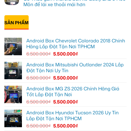
để
tại
Android
luận
Môn để lái xe thoải mái hơn
ghi
Quận
box
ở
lại
10
xe
Anh
Không
mọi
để
Geely
Khải
có
cung
xem
EX2
lắp
bình
đường
Youtube
tại
Android
SẢN PHẨM
luận
Quận
box
ở
Gò
xe
Cô
Vấp
Geely
Thảo
để
EX2
gắn
Android Box Chevrolet Colorado 2018 Chính
xem
tại
Android
YouTube
Quận
box
Hãng Lắp Đặt Tận Nơi TPHCM
và
6
xe
dẫn
để
Geely
6.500.000
₫
5.500.000
₫
đường
nâng
EX2
cao
ở
trải
Hóc
Android Box Mitsubishi Outlander 2024 Lắp
nghiệm
Môn
Đặt Tận Nơi Uy Tín
lái
để
lái
6.500.000
₫
5.500.000
₫
xe
thoải
mái
Android Box MG ZS 2026 Chính Hãng Giá
hơn
Tốt Lắp Đặt Tận Nơi
6.500.000
₫
5.500.000
₫
Android Box Hyundai Tucson 2026 Uy Tín
Lắp Đặt Tận Nơi TPHCM
6.500.000
₫
5.500.000
₫