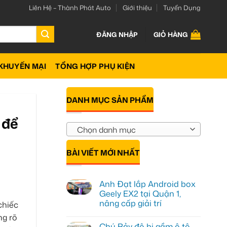
Liên Hệ – Thành Phát Auto
Giới thiệu
Tuyển Dụng
ĐĂNG NHẬP
GIỎ HÀNG
KHUYẾN MẠI
TỔNG HỢP PHỤ KIỆN
DANH MỤC SẢN PHẨM
 để
Chọn danh mục
BÀI VIẾT MỚI NHẤT
Anh Đạt lắp Android box
Geely EX2 tại Quận 1,
nâng cấp giải trí
chiếc
Không
ng rõ
có
Chú Bảy độ bi gầm ô tô
bình