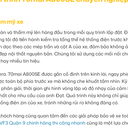
ẩm mỹ xe
àn và thẩm mỹ lên hàng đầu trong mỗi quy trình lắp đặt. Đ
g tôi đã tiến hành kiểm tra tổng thể hệ thống điện trước kh
kín dọc theo các mép trần và cột A của xe, đảm bảo không 
 đẹp nội thất nguyên bản. Chúng tôi sử dụng các mối nối c
hay nhiễu tín hiệu.
mera. 70mai A800SE được gắn cố định trên kính lái, ngay phí
c toàn bộ phía trước xe mà không che khuất tầm nhìn. Kỹ
phân giải, thời gian ghi hình vòng lặp và độ nhạy của cảm
nhất cho nhu cầu của anh Đạt. Quá trình này không chỉ giú
ng điện zin của xe, tránh những rủi ro không đáng có.
 khách hàng cũng quan tâm đến các giải pháp bảo vệ xe to
 VF3 Quận 9 chính hãng thi công nhanh
cũng là một lựa c