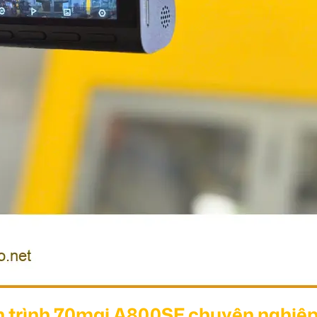
h trình 70mai A800SE chuyên nghiệp