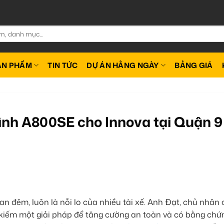
ẢN PHẨM
TIN TỨC
DỰ ÁN HẰNG NGÀY
BẢNG GIÁ
ình A800SE cho Innova tại Quận 9
an đêm, luôn là nỗi lo của nhiều tài xế. Anh Đạt, chủ nhân 
 kiếm một giải pháp để tăng cường an toàn và có bằng chứ