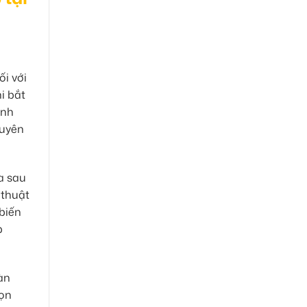
ối với
i bắt
ảnh
huyên
a sau
 thuật
 biến
p
àn
họn