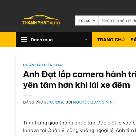
Bỏ
qua
nội
Tìm
kiếm:
dung
Danh mục
TRANG CHỦ
S
DỰ ÁN ĐÃ TRIỂN KHAI
Anh Đạt lắp camera hành tr
yên tâm hơn khi lái xe đêm
ĐĂNG VÀO
28/05/2026
BỞI
NGUYỄN QUANG MINH
Tình trạng giao thông phức tạp, đặc biệt là vào b
Innova tại Quận 9, cũng không ngoại lệ. Anh tìm