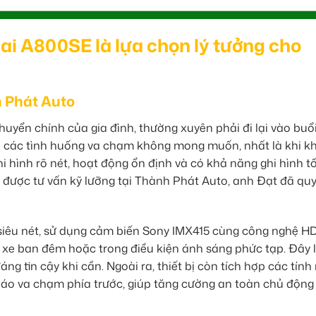
ai A800SE là lựa chọn lý tưởng cho
h Phát Auto
huyển chính của gia đình, thường xuyên phải đi lại vào buổi
về các tình huống va chạm không mong muốn, nhất là khi k
hi hình rõ nét, hoạt động ổn định và có khả năng ghi hình t
à được tư vấn kỹ lưỡng tại Thành Phát Auto, anh Đạt đã qu
siêu nét, sử dụng cảm biến Sony IMX415 cùng công nghệ H
ái xe ban đêm hoặc trong điều kiện ánh sáng phức tạp. Đây 
g tin cậy khi cần. Ngoài ra, thiết bị còn tích hợp các tính
 báo va chạm phía trước, giúp tăng cường an toàn chủ động