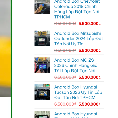
Android Box Chevrolet
Android
để
đường
box
xem
Colorado 2018 Chính
xe
Youtube
Hãng Lắp Đặt Tận Nơi
Geely
EX2
TPHCM
tại
Quận
6.500.000
₫
5.500.000
₫
Gò
Vấp
để
Android Box Mitsubishi
xem
Outlander 2024 Lắp Đặt
YouTube
và
Tận Nơi Uy Tín
dẫn
đường
6.500.000
₫
5.500.000
₫
Android Box MG ZS
2026 Chính Hãng Giá
Tốt Lắp Đặt Tận Nơi
6.500.000
₫
5.500.000
₫
Android Box Hyundai
Tucson 2026 Uy Tín Lắp
Đặt Tận Nơi TPHCM
6.500.000
₫
5.500.000
₫
Android Box Hyundai