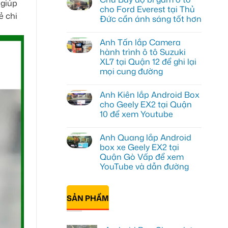
 giúp
luận
cho Ford Everest tại Thủ
ở
ẻ chi
Đức cần ánh sáng tốt hơn
Anh
Đạt
Không
lắp
có
Android
Anh Tấn lắp Camera
bình
box
luận
hành trình ô tô Suzuki
Geely
ở
EX2
XL7 tại Quận 12 để ghi lại
Chú
tại
Bảy
mọi cung đường
Quận
độ
1,
bi
Không
nâng
gầm
có
cấp
Anh Kiên lắp Android Box
ô
bình
giải
tô
luận
cho Geely EX2 tại Quận
trí
ở
cho
10 để xem Youtube
Anh
Ford
Tấn
Everest
Không
lắp
tại
có
Camera
Thủ
Anh Quang lắp Android
bình
hành
Đức
luận
box xe Geely EX2 tại
trình
cần
ở
ô
ánh
Quận Gò Vấp để xem
Anh
tô
sáng
Kiên
YouTube và dẫn đường
Suzuki
tốt
lắp
XL7
hơn
Android
Không
tại
Box
có
Quận
cho
bình
12
SẢN PHẨM
Geely
luận
để
ở
EX2
ghi
Anh
tại
lại
Quang
Quận
mọi
lắp
10
cung