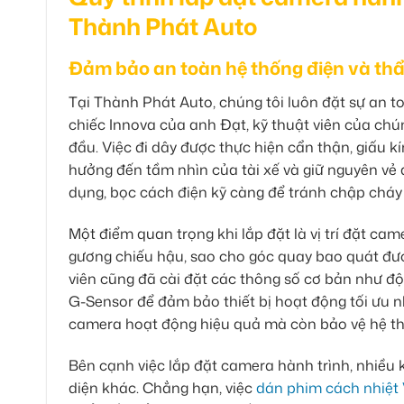
Thành Phát Auto
Đảm bảo an toàn hệ thống điện và th
Tại Thành Phát Auto, chúng tôi luôn đặt sự an to
chiếc Innova của anh Đạt, kỹ thuật viên của chún
đầu. Việc đi dây được thực hiện cẩn thận, giấu 
hưởng đến tầm nhìn của tài xế và giữ nguyên vẻ
dụng, bọc cách điện kỹ càng để tránh chập cháy 
Một điểm quan trọng khi lắp đặt là vị trí đặt ca
gương chiếu hậu, sao cho góc quay bao quát đượ
viên cũng đã cài đặt các thông số cơ bản như độ 
G-Sensor để đảm bảo thiết bị hoạt động tối ưu 
camera hoạt động hiệu quả mà còn bảo vệ hệ thố
Bên cạnh việc lắp đặt camera hành trình, nhiều
diện khác. Chẳng hạn, việc
dán phim cách nhiệt