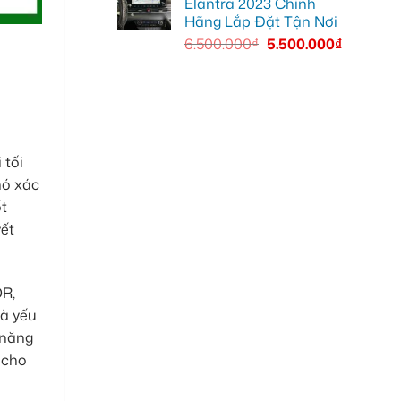
Elantra 2023 Chính
Hãng Lắp Đặt Tận Nơi
6.500.000
₫
5.500.000
₫
 tối
hó xác
ốt
yết
DR,
là yếu
 năng
 cho