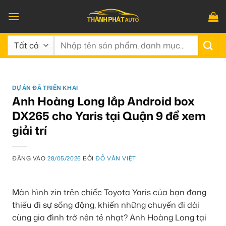
Bỏ
qua
nội
Tìm
dung
kiếm:
DỰ ÁN ĐÃ TRIỂN KHAI
Anh Hoàng Long lắp Android box
DX265 cho Yaris tại Quận 9 để xem
giải trí
ĐĂNG VÀO
28/05/2026
BỞI
ĐỖ VĂN VIỆT
Màn hình zin trên chiếc Toyota Yaris của bạn đang
thiếu đi sự sống động, khiến những chuyến đi dài
cùng gia đình trở nên tẻ nhạt? Anh Hoàng Long tại