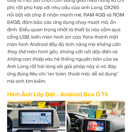
phí, rất phù hợp với nhu cầu của anh Long. DX265
nổi bật với chip 8 nhân mạnh mẽ, RAM 4GB và ROM
64GB, đảm bảo các ứng dụng chạy mượt mà, ổn
định. Điều quan trọng nhất là thiết bị này cắm qua
cổng USB, biến màn hình zin của Yaris thành một
màn hình Android đầy đủ tính năng mà
không cần
thay thế
màn hình gốc,
không cắt nối dây điện
và
không can thiệp
vào hệ thống nguyên bản của xe.
Anh Long rất hài lòng với giải pháp này vì nó đáp
ứng đúng tiêu chí “an toàn, thoải mái, dễ sử dụng”
mà anh tìm kiếm.
Hình Ảnh Lắp Đặt - Android Box Ô Tô