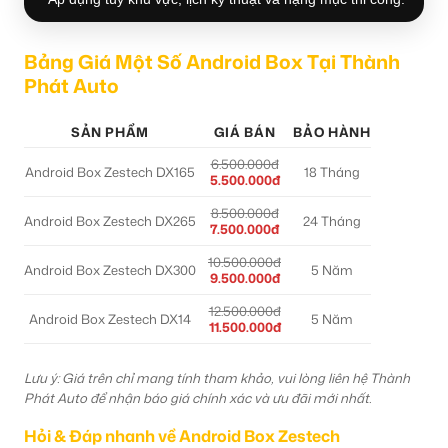
Bảng Giá Một Số Android Box Tại Thành
Phát Auto
SẢN PHẨM
GIÁ BÁN
BẢO HÀNH
6.500.000đ
Android Box Zestech DX165
18 Tháng
5.500.000đ
8.500.000đ
Android Box Zestech DX265
24 Tháng
7.500.000đ
10.500.000đ
Android Box Zestech DX300
5 Năm
9.500.000đ
12.500.000đ
Android Box Zestech DX14
5 Năm
11.500.000đ
Lưu ý: Giá trên chỉ mang tính tham khảo, vui lòng liên hệ Thành
Phát Auto để nhận báo giá chính xác và ưu đãi mới nhất.
Hỏi & Đáp nhanh về Android Box Zestech