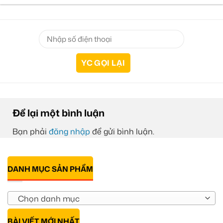
Để lại một bình luận
Bạn phải
đăng nhập
để gửi bình luận.
DANH MỤC SẢN PHẨM
Chọn danh mục
BÀI VIẾT MỚI NHẤT