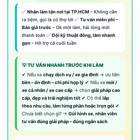
✅
Nhận làm tận nơi tại TP.HCM
– Không cần
ra tiệm, gọi là có thợ tới ✅
Tư vấn miễn phí –
Báo giá trước
– Ok mới làm, hài lòng mới
thanh toán ✅
Đội kỹ thuật đông, làm nhanh
gọn
– Hỗ trợ cả cuối tuần
💡 TƯ VẤN NHANH TRƯỚC KHI LÀM
✔ Nếu xe
chạy dịch vụ / xe gia đình
→ ưu tiên
bền – ổn định – chi phí hợp lý
✔ Nếu xe
mới /
xe cá nhân / xe cao cấp
→ chọn
giải pháp cao
cấp, đẹp và trải nghiệm tốt
✔ Có thể
lắp
theo nhu cầu, làm từng phần hoặc trọn gói
✔
Chưa biết chọn gì? →
Gửi hình xe, nhân viên
tư vấn đúng giải pháp – đúng ngân sách