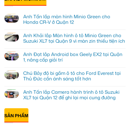
Anh Tấn lắp màn hình Minio Green cho
Honda CR-V ở Quận 12
Không
có
Anh Khải lắp Màn hình ô tô Minio Green cho
bình
luận
Suzuki XL7 tại Quận 9 vì màn zin thiếu tiện ích
ở
Anh
Không
Tấn
có
Anh Đạt lắp Android box Geely EX2 tại Quận
lắp
bình
màn
luận
1, nâng cấp giải trí
hình
ở
Minio
Anh
Không
Green
Khải
có
Chú Bảy độ bi gầm ô tô cho Ford Everest tại
cho
lắp
bình
Honda
Màn
luận
Thủ Đức cần ánh sáng tốt hơn
CR-
hình
ở
V
ô
Anh
Không
ở
tô
Đạt
có
Anh Tấn lắp Camera hành trình ô tô Suzuki
Quận
Minio
lắp
bình
12
Green
Android
luận
XL7 tại Quận 12 để ghi lại mọi cung đường
cho
box
ở
Suzuki
Geely
Chú
Không
XL7
EX2
Bảy
có
tại
tại
độ
bình
Quận
Quận
bi
SẢN PHẨM
luận
9
1,
gầm
ở
vì
nâng
ô
Anh
màn
cấp
tô
Tấn
zin
giải
cho
lắp