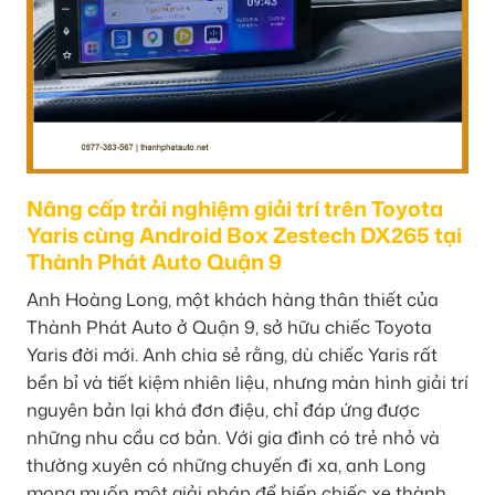
Nâng cấp trải nghiệm giải trí trên Toyota
Yaris cùng Android Box Zestech DX265 tại
Thành Phát Auto Quận 9
Anh Hoàng Long, một khách hàng thân thiết của
Thành Phát Auto ở Quận 9, sở hữu chiếc Toyota
Yaris đời mới. Anh chia sẻ rằng, dù chiếc Yaris rất
bền bỉ và tiết kiệm nhiên liệu, nhưng màn hình giải trí
nguyên bản lại khá đơn điệu, chỉ đáp ứng được
những nhu cầu cơ bản. Với gia đình có trẻ nhỏ và
thường xuyên có những chuyến đi xa, anh Long
mong muốn một giải pháp để biến chiếc xe thành