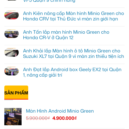
VF5 Quận 9 chính hãng
Không
có
Anh Kiên nâng cấp Màn hình Minio Green cho
bình
luận
Honda CRV tại Thủ Đức vì màn zin giới hạn
ở
Chị
Không
Mai
có
Anh Tấn lắp màn hình Minio Green cho
Anh
bình
lắp
luận
Honda CR-V ở Quận 12
cam
ở
hành
Anh
Không
trình
Kiên
có
Anh Khải lắp Màn hình ô tô Minio Green cho
70mai
nâng
bình
cho
cấp
luận
Suzuki XL7 tại Quận 9 vì màn zin thiếu tiện ích
VF5
Màn
ở
Quận
hình
Anh
Không
9
Minio
Tấn
có
Anh Đạt lắp Android box Geely EX2 tại Quận
chính
Green
lắp
bình
hãng
cho
màn
luận
1, nâng cấp giải trí
Honda
hình
ở
CRV
Minio
Anh
Không
tại
Green
Khải
có
Thủ
cho
lắp
bình
Đức
Honda
Màn
SẢN PHẨM
luận
vì
CR-
hình
ở
màn
V
ô
Anh
zin
ở
tô
Đạt
giới
Quận
Minio
lắp
Màn Hình Android Minio Green
hạn
12
Green
Android
cho
box
5.900.000
₫
4.900.000
₫
Suzuki
Geely
XL7
EX2
tại
tại