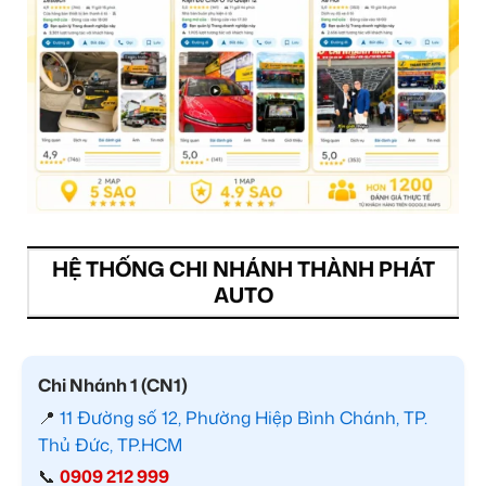
HỆ THỐNG CHI NHÁNH THÀNH PHÁT
AUTO
Chi Nhánh 1 (CN1)
📍
11 Đường số 12, Phường Hiệp Bình Chánh, TP.
Thủ Đức, TP.HCM
📞
0909 212 999