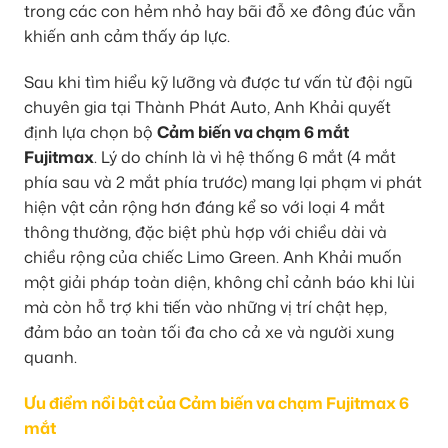
trong các con hẻm nhỏ hay bãi đỗ xe đông đúc vẫn
khiến anh cảm thấy áp lực.
Sau khi tìm hiểu kỹ lưỡng và được tư vấn từ đội ngũ
chuyên gia tại Thành Phát Auto, Anh Khải quyết
định lựa chọn bộ
Cảm biến va chạm 6 mắt
Fujitmax
. Lý do chính là vì hệ thống 6 mắt (4 mắt
phía sau và 2 mắt phía trước) mang lại phạm vi phát
hiện vật cản rộng hơn đáng kể so với loại 4 mắt
thông thường, đặc biệt phù hợp với chiều dài và
chiều rộng của chiếc Limo Green. Anh Khải muốn
một giải pháp toàn diện, không chỉ cảnh báo khi lùi
mà còn hỗ trợ khi tiến vào những vị trí chật hẹp,
đảm bảo an toàn tối đa cho cả xe và người xung
quanh.
Ưu điểm nổi bật của Cảm biến va chạm Fujitmax 6
mắt