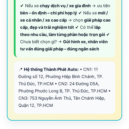
✔ Nếu xe
chạy dịch vụ / xe gia đình
→ ưu tiên
bền – ổn định – chi phí hợp lý
✔ Nếu xe
mới /
xe cá nhân / xe cao cấp
→ chọn
giải pháp cao
cấp, đẹp và trải nghiệm tốt
✔ Có thể
lắp
theo nhu cầu, làm từng phần hoặc trọn gói
✔
Chưa biết chọn gì? →
Gửi hình xe, nhân viên
tư vấn đúng giải pháp – đúng ngân sách
📍
Hệ thống Thành Phát Auto:
• CN1: 11
Đường số 12, Phường Hiệp Bình Chánh, TP.
Thủ Đức, TP.HCM • CN2: 24 Đường D5A,
Phường Phước Long B, TP. Thủ Đức, TP.HCM •
CN3: 753 Nguyễn Ảnh Thủ, Tân Chánh Hiệp,
Quận 12, TP.HCM