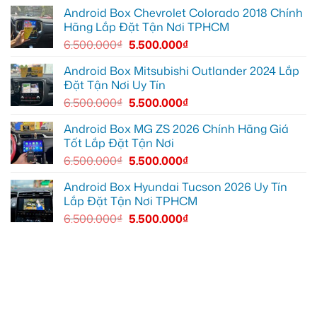
Quận
Quận
9
1,
Android Box Chevrolet Colorado 2018 Chính
vì
nâng
Hãng Lắp Đặt Tận Nơi TPHCM
màn
cấp
zin
giải
6.500.000
₫
5.500.000
₫
thiếu
trí
tiện
ích
Android Box Mitsubishi Outlander 2024 Lắp
Đặt Tận Nơi Uy Tín
6.500.000
₫
5.500.000
₫
Android Box MG ZS 2026 Chính Hãng Giá
Tốt Lắp Đặt Tận Nơi
6.500.000
₫
5.500.000
₫
Android Box Hyundai Tucson 2026 Uy Tín
Lắp Đặt Tận Nơi TPHCM
6.500.000
₫
5.500.000
₫