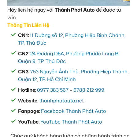
Hãy liên hệ ngay với
Thành Phát Auto
để được tư
vấn.
Thông Tin Liên Hệ
CN1:
11 Đường số 12, Phường Hiệp Bình Chánh,
TP. Thủ Đức
CN2:
24 Đường D5A, Phường Phước Long B,
Quận 9, TP. Thủ Đức
CN3:
753 Nguyễn Ảnh Thủ, Phường Hiệp Thành,
Quận 12, TP. Hồ Chí Minh
Hotline:
0977 383 567
–
0788 212 999
Website:
thanhphatauto.net
Fanpage:
Facebook Thành Phát Auto
YouTube:
YouTube Thành Phát Auto
Chúc quý khách hàng luôn có những hành trình an