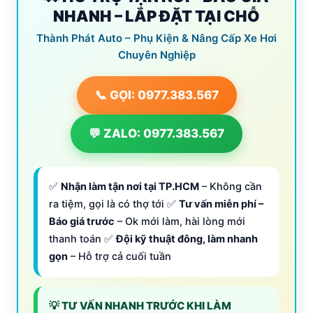
NHANH – LẮP ĐẶT TẠI CHỖ
Thành Phát Auto – Phụ Kiện & Nâng Cấp Xe Hơi
Chuyên Nghiệp
📞 GỌI: 0977.383.567
💬 ZALO: 0977.383.567
✅
Nhận làm tận nơi tại TP.HCM
– Không cần
ra tiệm, gọi là có thợ tới ✅
Tư vấn miễn phí –
Báo giá trước
– Ok mới làm, hài lòng mới
thanh toán ✅
Đội kỹ thuật đông, làm nhanh
gọn
– Hỗ trợ cả cuối tuần
💡 TƯ VẤN NHANH TRƯỚC KHI LÀM