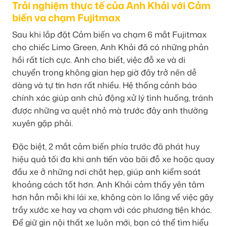
Trải nghiệm thực tế của Anh Khải với Cảm
biến va chạm Fujitmax
Sau khi lắp đặt Cảm biến va chạm 6 mắt Fujitmax
cho chiếc Limo Green, Anh Khải đã có những phản
hồi rất tích cực. Anh cho biết, việc đỗ xe và di
chuyển trong không gian hẹp giờ đây trở nên dễ
dàng và tự tin hơn rất nhiều. Hệ thống cảnh báo
chính xác giúp anh chủ động xử lý tình huống, tránh
được những va quệt nhỏ mà trước đây anh thường
xuyên gặp phải.
Đặc biệt, 2 mắt cảm biến phía trước đã phát huy
hiệu quả tối đa khi anh tiến vào bãi đỗ xe hoặc quay
đầu xe ở những nơi chật hẹp, giúp anh kiểm soát
khoảng cách tốt hơn. Anh Khải cảm thấy yên tâm
hơn hẳn mỗi khi lái xe, không còn lo lắng về việc gây
trầy xước xe hay va chạm với các phương tiện khác.
Để giữ gìn nội thất xe luôn mới, bạn có thể tìm hiểu