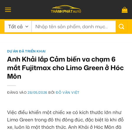
Bỏ
qua
nội
Tìm
dung
kiếm:
DỰ ÁN ĐÃ TRIỂN KHAI
Anh Khải lắp Cảm biến va chạm 6
mắt Fujitmax cho Limo Green ở Hóc
Môn
ĐĂNG VÀO
28/05/2026
BỞI
ĐỖ VĂN VIỆT
Việc điều khiển một chiếc xe có kích thước lớn như
Limo Green trong đô thị đông đúc, đặc biệt là khi đỗ
xe, luôn là một thách thức. Anh Khải ở Hóc Môn đã