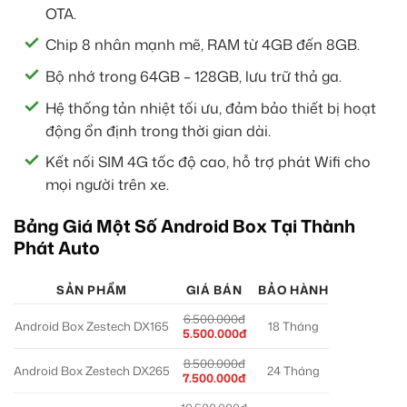
OTA.
Chip 8 nhân mạnh mẽ, RAM từ 4GB đến 8GB.
Bộ nhớ trong 64GB – 128GB, lưu trữ thả ga.
Hệ thống tản nhiệt tối ưu, đảm bảo thiết bị hoạt
động ổn định trong thời gian dài.
Kết nối SIM 4G tốc độ cao, hỗ trợ phát Wifi cho
mọi người trên xe.
Bảng Giá Một Số Android Box Tại Thành
Phát Auto
SẢN PHẨM
GIÁ BÁN
BẢO HÀNH
6.500.000đ
Android Box Zestech DX165
18 Tháng
5.500.000đ
8.500.000đ
Android Box Zestech DX265
24 Tháng
7.500.000đ