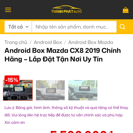
Bỏ
qua
nội
Tìm
dung
kiếm:
Trang chủ
/
Android Box
/
Android Box Mazda
Android Box Mazda CX8 2019 Chính
Hãng – Lắp Đặt Tận Nơi Uy Tín
-15%
Lưu ý: Bảng giá, hình ảnh, thông số kỹ thuật và quà tặng có thể thay
đổi. Vui lòng liên hệ trực tiếp để được tư vấn chính xác và phù hợp.
Xin cảm ơn