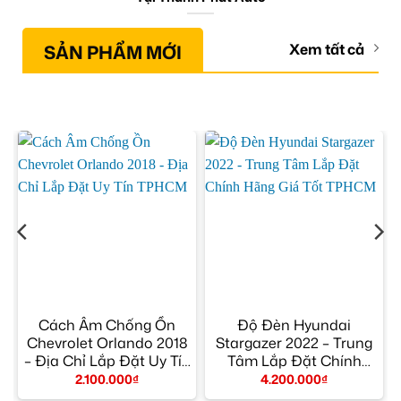
SẢN PHẨM MỚI
Xem tất cả
Cách Âm Chống Ồn
Độ Đèn Hyundai
Chevrolet Orlando 2018
Stargazer 2022 – Trung
– Địa Chỉ Lắp Đặt Uy Tín
Tâm Lắp Đặt Chính
TPHCM
Hãng Giá Tốt TPHCM
2.100.000
₫
4.200.000
₫