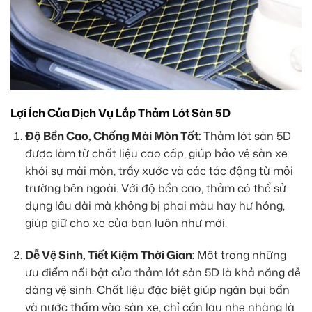
Lợi Ích Của Dịch Vụ Lắp Thảm Lót Sàn 5D
Độ Bền Cao, Chống Mài Mòn Tốt:
Thảm lót sàn 5D
được làm từ chất liệu cao cấp, giúp bảo vệ sàn xe
khỏi sự mài mòn, trầy xước và các tác động từ môi
trường bên ngoài. Với độ bền cao, thảm có thể sử
dụng lâu dài mà không bị phai màu hay hư hỏng,
giúp giữ cho xe của bạn luôn như mới.
Dễ Vệ Sinh, Tiết Kiệm Thời Gian:
Một trong những
ưu điểm nổi bật của thảm lót sàn 5D là khả năng dễ
dàng vệ sinh. Chất liệu đặc biệt giúp ngăn bụi bẩn
và nước thấm vào sàn xe, chỉ cần lau nhẹ nhàng là