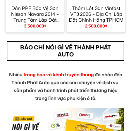
Dán PPF Bảo Vệ Sơn
Thảm Lót Sàn Vinfast
Nissan Navara 2014 –
VF3 2026 – Địa Chỉ Lắp
Trung Tâm Lắp Đặt
Đặt Chính Hãng TPHCM
Chính Hãng TPHCM
3.500.000
₫
2.500.000
₫
BÁO CHÍ NÓI GÌ VỀ THÀNH PHÁT
AUTO
Nhiều
trang báo và kênh truyền thông
đã nhắc đến
Thành Phát Auto qua các câu chuyện về dịch vụ,
sản phẩm và hành trình phát triển thương hiệu
trong lĩnh vực phụ kiện ô tô.