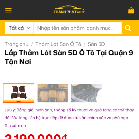
Bỏ
qua
nội
Tìm
dung
kiếm:
Trang chủ
/
Thảm Lót Sàn Ô Tô
/
Sàn 5D
Lắp Thảm Lót Sàn 5D Ô Tô Tại Quận 9
Tận Nơi
Lưu ý: Bảng giá, hình ảnh, thông số kỹ thuật và quà tặng có thể thay
đổi. Vui lòng liên hệ trực tiếp để được tư vấn chính xác và phù hợp.
Xin cảm ơn
2.190.000
₫