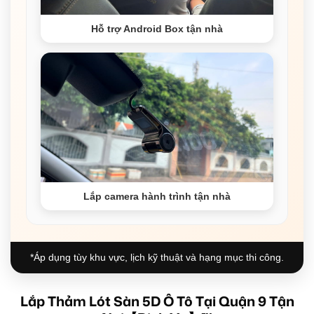
Hỗ trợ Android Box tận nhà
Lắp camera hành trình tận nhà
*Áp dụng tùy khu vực, lịch kỹ thuật và hạng mục thi công.
Lắp Thảm Lót Sàn 5D Ô Tô Tại Quận 9 Tận