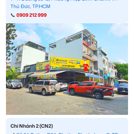
Thủ Đức, TP.HCM
📞
0909 212 999
Chi Nhánh 2 (CN2)