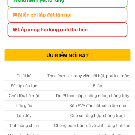
🚚 Miễn phí lắp đặt tận nơi
❤️ Lắp xong hài lòng mới thu tiền
ƯU ĐIỂM NỔI BẬT
Thiết kế
Theo form xe, may viền nổi bật, phủ kín toàn bộ
Số lớp cấu tạo
5 lớp
Chất liệu bề mặt
Da PU cao cấp, chống nước, chống trầy x
Lớp giữa
Xốp EVA đàn hồi, cách âm nhẹ
Lớp đáy
Cao su tổng hợp, chống trượt
Tính năng chính
Chống bám bẩn, dễ vệ sinh, tăng tính thẩ