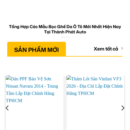
Tổng Hợp Các Mẫu Bọc Ghế Da Ô Tô Mới Nhất Hiện Nay
Tại Thành Phát Auto
SẢN PHẨM MỚI
Xem tất cả