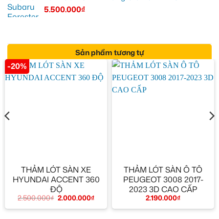
5.500.000
₫
Sản phẩm tương tự
-20%
THẢM LÓT SÀN XE
THẢM LÓT SÀN Ô TÔ
HYUNDAI ACCENT 360
PEUGEOT 3008 2017-
ĐỘ
2023 3D CAO CẤP
2.500.000
₫
2.000.000
₫
2.190.000
₫