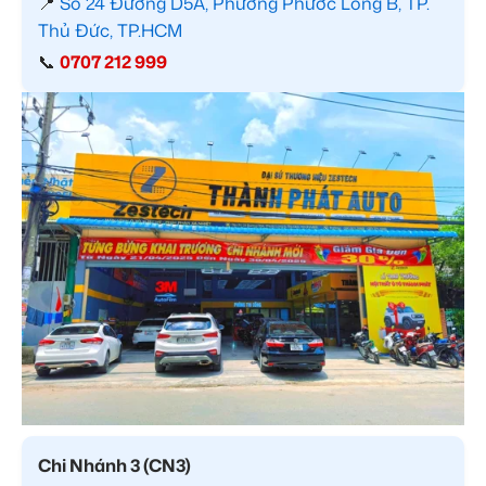
📍
Số 24 Đường D5A, Phường Phước Long B, TP.
Thủ Đức, TP.HCM
📞
0707 212 999
Chi Nhánh 3 (CN3)