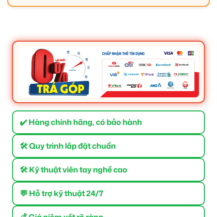
✔️ Hàng chính hãng, có bảo hành
🛠 Quy trình lắp đặt chuẩn
🛠 Kỹ thuật viên tay nghề cao
💬 Hỗ trợ kỹ thuật 24/7
💰 Giá niêm yết rõ ràng