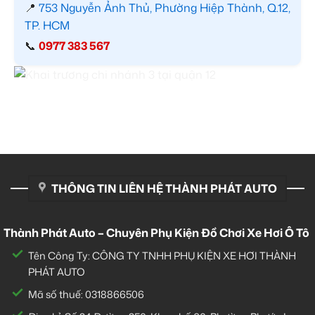
📍
753 Nguyễn Ảnh Thủ, Phường Hiệp Thành, Q.12,
TP. HCM
📞
0977 383 567
THÔNG TIN LIÊN HỆ THÀNH PHÁT AUTO
Thành Phát Auto – Chuyên Phụ Kiện Đồ Chơi Xe Hơi Ô Tô
Tên Công Ty: CÔNG TY TNHH PHỤ KIỆN XE HƠI THÀNH
PHÁT AUTO
Mã số thuế: 0318866506