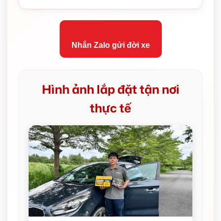
Nhắn Zalo gửi đời xe
Hình ảnh lắp đặt tận nơi
thực tế