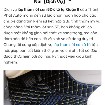
Nơi【Dịch Vụ】™
Dịch vụ
lắp thảm lót sàn 5D ô tô tại Quận 9
của Thành
Phát Auto mang đến sự lựa chọn hoàn hảo cho các
chủ xe đang tìm kiếm sự kết hợp giữa tính thẩm mỹ và
công năng. Với thảm lót sàn 5D, bạn không chỉ có
được một không gian nội thất xe sang trọng, mà còn
đảm bảo độ bền cao, dễ vệ sinh và dễ dàng duy trì.
Chúng tôi cung cấp dịch vụ
lắp thảm lót sàn ô tô
tận
nơi, giúp bạn tiết kiệm thời gian và chi phí, tất cả đều
được thực hiện bởi đội ngũ kỹ thuật viên giàu kinh
nghiệm.