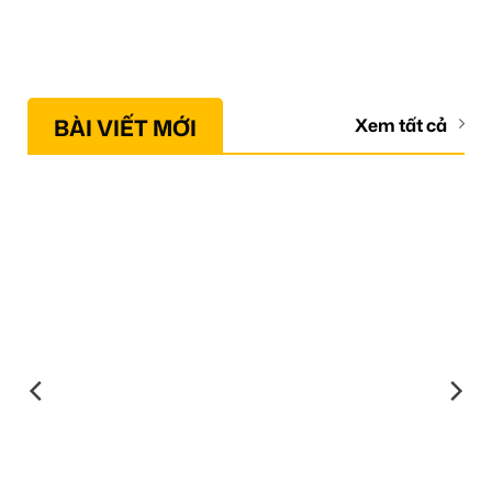
BÀI VIẾT MỚI
Xem tất cả