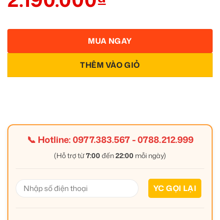
MUA NGAY
THÊM VÀO GIỎ
📞 Hotline:
0977.383.567
-
0788.212.999
(Hỗ trợ từ
7:00
đến
22:00
mỗi ngày)