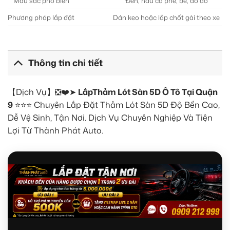
Màu sắc phổ biến
Đen, nâu cà phê, be, đỏ đô
Phương pháp lắp đặt
Dán keo hoặc lắp chốt gài theo xe
Thông tin chi tiết
【Dịch Vụ】❎❤️➤
LắpThảm Lót Sàn 5D Ô Tô Tại Quận
9
⭐⭐⭐ Chuyên Lắp Đặt Thảm Lót Sàn 5D Độ Bền Cao,
Dễ Vệ Sinh, Tận Nơi. Dịch Vụ Chuyên Nghiệp Và Tiện
Lợi Từ Thành Phát Auto.